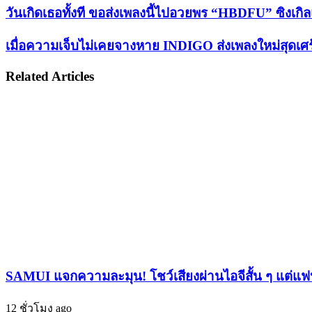
via
วัน
วันเกิดเธอทั้งที ขอส่งเพลงนี้ไปอวยพร “HBDFU” ซิง
Email
เกิด
เมื่อ
เมื่อความเจ็บไม่เคยจางหาย INDIGO ส่งเพลงใหม่สุดเศร้
เธอ
ความ
ทั้งที
Related Articles
เจ็บ
ขอ
ไม่
ส่ง
เคย
เพลง
จาง
นี้
หาย
ไป
INDIGO
อวยพร
ส่ง
“HBDFU”
เพลง
ซิงเกิล
ใหม่
แรก
สุด
สุด
เศร้า "ทิ้ง
เจ็บ
ให้
แสบ
SAMUI แจกความละมุน! โชว์เสียงผ่านไอจีสั้น ๆ แต่แฟนใ
จำ"
จาก QEETHA
ตอกย้ำ
12 ชั่วโมง ago