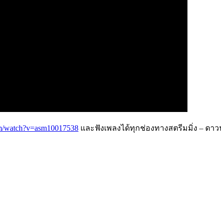
om/watch?v=asm10017538
และฟังเพลงได้ทุกช่องทางสตรีมมิ่ง – ดาว