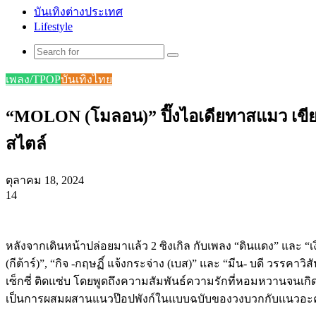
บันเทิงต่างประเทศ
Lifestyle
Search
for
เพลง/TPOP
บันเทิงไทย
“MOLON (โมลอน)” ปิ๊งไอเดียทาสแมว เขียนเ
สไตล์
ตุลาคม 18, 2024
14
Facebook
X
Tumblr
Messenger
Messenger
Line
หลังจากเดินหน้าปล่อยมาแล้ว 2 ซิงเกิล กับเพลง “ดินแดง” และ “
(กีต้าร์)”, “กิจ -กฤษฏิ์ แจ้งกระจ่าง (เบส)” และ “มีน- บดี วรรคาว
เซ็กซี่ ติดแซ่บ โดยพูดถึงความสัมพันธ์ความรักที่หอมหวานจนเ
เป็นการผสมผสานแนวป๊อปพังก์ในแบบฉบับของวงบวกกับแนวอะคูสติ