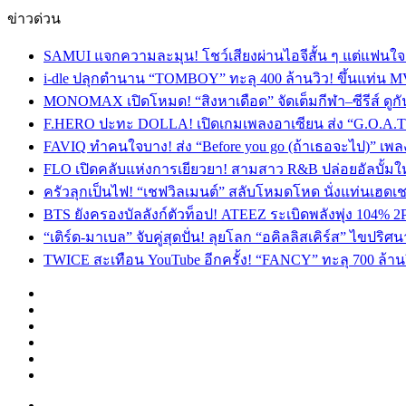
ข่าวด่วน
SAMUI แจกความละมุน! โชว์เสียงผ่านไอจีสั้น ๆ แต่แฟนใจสั
i-dle ปลุกตำนาน “TOMBOY” ทะลุ 400 ล้านวิว! ขึ้นแท่น M
MONOMAX เปิดโหมด! “สิงหาเดือด” จัดเต็มกีฬา–ซีรีส์ ดูกัน
F.HERO ปะทะ DOLLA! เปิดเกมเพลงอาเซียน ส่ง “G.O.A.T”
FAVIQ ทำคนใจบาง! ส่ง “Before you go (ถ้าเธอจะไป)” เ
FLO เปิดคลับแห่งการเยียวยา! สามสาว R&B ปล่อยอัลบั้ม
ครัวลุกเป็นไฟ! “เชฟวิลเมนต์” สลับโหมดโหด นั่งแท่นเฮดเช
BTS ยังครองบัลลังก์ตัวท็อป! ATEEZ ระเบิดพลังพุ่ง 104% 2
“เติร์ด-มาเบล” จับคู่สุดปั่น! ลุยโลก “อคิลลิสเคิร์ส” ไข
TWICE สะเทือน YouTube อีกครั้ง! “FANCY” ทะลุ 700 ล้านว
Facebook
X
YouTube
Instagram
TikTok
Switch
skin
Menu