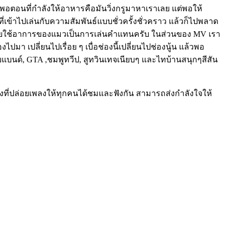
ว่าพอตอนที่กำลังให้อาหารคือมันวิ่งกรูมาหาเราเลย แต่พอให้
่เข้าไปเล่นกับความสัมพันธ์แบบชั่วครั้งชั่วคราว แล้วก็ไปพลาด
ผมก็เลยใช้อาการของแมวเป็นการเล่นคำแทนครับ ในส่วนของ MV เรา
 เปลี่ยนไปเรื่อย ๆ เบื่อช่องนี้เปลี่ยนไปช่องนู้น แล้วพอ
บอยแบนด์, GTA ,ชมพูทวีป, สูทวินเทจเนียบๆ และไทบ้านสนุกๆสีสัน
้งที่ปล่อยเพลงให้ทุกคนได้ชมและฟังกัน สามารถส่งกำลังใจให้