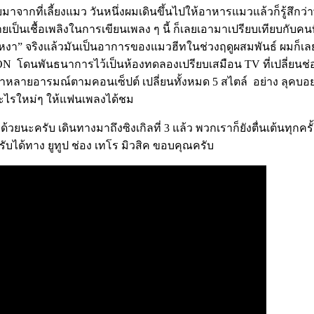
ยมาจากที่เลี้ยงแมว วันหนึ่งผมเดินขึ้นไปให้อาหารแมวแล้วก็รู้สึก
็นเชื้อเพลิงในการเขียนเพลง ๆ นี้ ก็เลยเอามาเปรียบเทียบกับคนที
 “หง่าวเหงา” จริงแล้วมันเป็นอาการของแมวฮีทในช่วงฤดูผสมพันธ์ 
ดนพันธนาการไว้เป็นห้องทดลองเปรียบเสมือน TV ที่เปลี่ยนช่องไปมา
เสื้อผ้าหลายอารมณ์ตามคอนเซ็ปต์ เปลี่ยนทั้งหมด 5 สไตล์ อย่าง ลุค
อะไรใหม่ๆ ให้แฟนเพลงได้ชม
ครับ เดินทางมาถึงซิงเกิลที่ 3 แล้ว พวกเราก็ยังตื่นเต้นทุกครั
ได้ทาง ยูทูป ช่อง เทโร มิวสิค ขอบคุณครับ