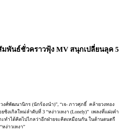
ันธ์ชั่วคราวฟุ้ง MV สนุกเปลี่ยนลุค 5
วงศ์พัฒนานิกร (นักร้องนำ)”, “เจ- ภาวศุภธิ์ คล้ายวงทอง
ล่อยซิงเกิลใหม่ลำดับที่ 3 “หง่าวเหงา (Lonely)” เพลงที่แฝงคำ
าะทำได้คิดไปไกลว่าอีกฝ่ายจะคิดเหมือนกัน ในด้านดนตรี
 “หง่าวเหงา”