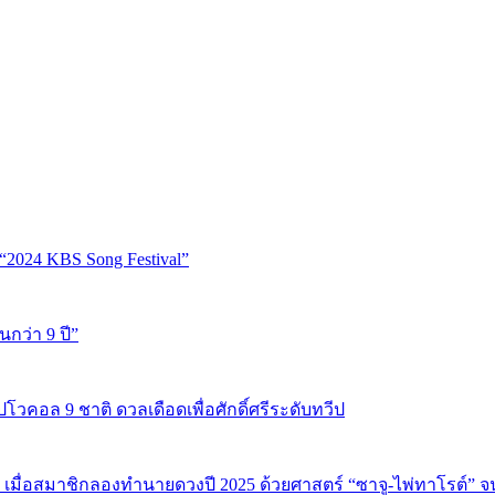
“2024 KBS Song Festival”
นกว่า 9 ปี”
ปโวคอล 9 ชาติ ดวลเดือดเพื่อศักดิ์ศรีระดับทวีป
 เมื่อสมาชิกลองทำนายดวงปี 2025 ด้วยศาสตร์ “ซาจู-ไพ่ทาโรต์” 