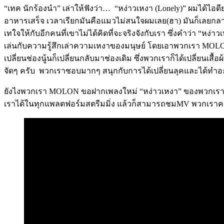
“เทค นักร้องนำ” เล่าให้ฟังว่า… “หง่าวเหงา (Lonely)” ผมได้ไอดี
อาหารเสร็จ เวลาเรียกมันคือแมวไม่สนใจผมเลย(ฮา) มันก็เลยกลายเป
เทใจให้กับอีกคนที่เขาไม่ได้คิดที่จะจริงจังกับเรา ซึ่งคำว่า
เล่นกับความรู้สึกเล่าความเหงาของมนุษย์ โดยเอาพวกเรา MOLON โ
เปลี่ยนช่องนู้นก็เปลี่ยนกลับมาช่องเดิม ซึ่งพวกเราก็ได้เปลี่ยน
จัดๆ ครับ พวกเราชอบมากๆ สนุกกับการได้เปลี่ยนลุคและได้ทำ
ยังไงพวกเรา MOLON ขอฝากเพลงใหม่ “หง่าวเหงา” ของพวกเราด้วยนะ
เราได้ในทุกแพลตฟอร์มสตรีมมิ่ง แล้วก็สามารถชมMV พวกเราครับ