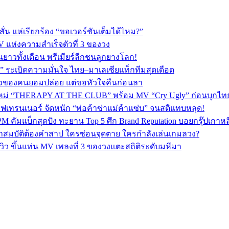
่น แห่เรียกร้อง “ขอเวอร์ชันเต็มได้ไหม?”
V แห่งความสำเร็จตัวที่ 3 ของวง
ยาวทั้งเดือน พรีเมียร์ลีกชนลูกยางโลก!
 ระเบิดความมั่นใจ ไทย–มาเลเซียแท็กทีมสุดเดือด
พลงของคนยอมปล่อย แต่ขอหัวใจคืนก่อนลา
ใหม่ “THERAPY AT THE CLUB” พร้อม MV “Cry Ugly” ก่อนบุกไทย 2
ฟเทรนเนอร์ จัดหนัก “พ่อค้าซ่าแม่ค้าแซ่บ” จนสติแทบหลุด!
PM คัมแบ็กสุดปัง ทะยาน Top 5 ศึก Brand Reputation บอยกรุ๊ปเกาห
ปริศนาสมบัติต้องคำสาป ใครซ่อนจุดตาย ใครกำลังเล่นเกมลวง?
ิว ขึ้นแท่น MV เพลงที่ 3 ของวงแตะสถิติระดับมหึมา