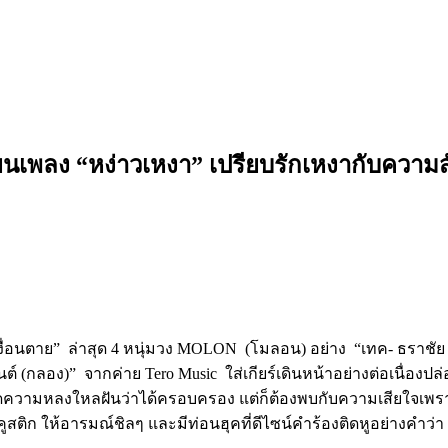
พลง “หง่าวเหงา” เปรียบรักเหงากับความสัมพ
เงื่อนตาย” ล่าสุด 4 หนุ่มวง MOLON (โมลอน) อย่าง “เทค- ธราชัย 
ิสันต์ (กลอง)” จากค่าย Tero Music ใส่เกียร์เดินหน้าอย่างต่อเนื่องป
กิดความหลงใหลฝันว่าได้ครอบครอง แต่ก็ต้องพบกับความเสียใจเพร
ก ให้อารมณ์ชิลๆ และมีท่อนฮุคที่ดีไซน์คำร้องติดหูอย่างคำว่า