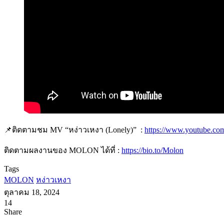
📌ติดตามชม MV “หง่าวเหงา (Lonely)” :
https://www.youtube.c
ติดตามผลงานของ MOLON ได้ที่ :
https://bio.to/Molon
Tags
MOLON
หง่าวเหงา
ตุลาคม 18, 2024
14
Facebook
X
Tumblr
Messenger
Messenger
Line
Share
Facebook
X
LinkedIn
Tumblr
Pinterest
Reddit
VKontakte
Odnoklassniki
Pocket
Share
Print