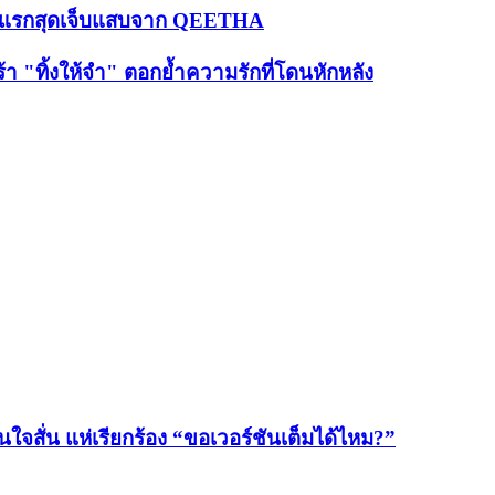
เกิลแรกสุดเจ็บแสบจาก QEETHA
า "ทิ้งให้จำ" ตอกย้ำความรักที่โดนหักหลัง
จสั่น แห่เรียกร้อง “ขอเวอร์ชันเต็มได้ไหม?”