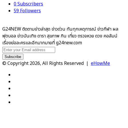
0
Subscribers
59
Followers
G24NEW ติดตามข่าวล่าสุด ข่าวด่วน ทันทุกเหตุการณ์ ข่าวกีฬา ผล
ฟุตบอล ข่าวบันเทิง ดารา สุขภาพ กิน เที่ยว ตรวจหวย ดวง คอลัมน์
เรื่องย่อละครและอีกมากมายที่ g24new.com
Enter
your
Email
© Copyright 2026, All Rights Reserved |
eHowMe
address
Facebook
X
YouTube
Instagram
TikTok
Facebook
X
WhatsApp
Telegram
Viber
Back
to
top