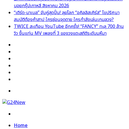
บอยกรุ๊ปเกาหลี สิงหาคม 2026
“เติร์ด-มาเบล” จับคู่สุดปั่น! ลุยโลก “อคิลลิสเคิร์ส” ไขปริศนา
สมบัติต้องคำสาป ใครซ่อนจุดตาย ใครกำลังเล่นเกมลวง?
TWICE สะเทือน YouTube อีกครั้ง! “FANCY” ทะลุ 700 ล้าน
วิว ขึ้นแท่น MV เพลงที่ 3 ของวงแตะสถิติระดับมหึมา
Facebook
X
YouTube
Instagram
TikTok
Switch
skin
Menu
Search
for
Home