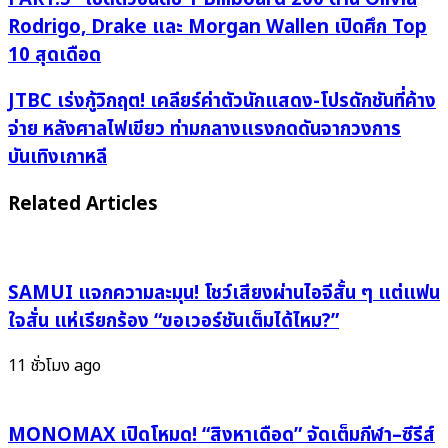
บัลลังก์
Rodrigo, Drake และ Morgan Wallen เปิดศึก Top
อเมริกา!
10 สุดเดือด
"GOLDEN
HOUR
JTBC
JTBC เร่งกู้วิกฤต! เคลียร์ค่าตัวนักแสดง-โปรดักชันที่ค้าง
:
เร่ง
จ่าย หลังศาลไฟเขียว ท่ามกลางแรงกดดันจากวงการ
PART.5"
กู้
บันเทิงเกาหลี
เปิด
วิกฤต!
ตัว
เคลียร์
Related Articles
อันดับ
ค่าตัว
1
นัก
Billboard
แสดง-
200
โปร
SAMUI แจกความละมุน! โชว์เสียงผ่านไอจีสั้น ๆ แต่แฟน
ด้าน
ดัก
ใจสั่น แห่เรียกร้อง “ขอเวอร์ชันเต็มได้ไหม?”
Olivia
ชัน
Rodrigo,
ที่
11 ชั่วโมง ago
Drake
ค้าง
และ
จ่าย
Morgan
MONOMAX เปิดโหมด! “สิงหาเดือด” จัดเต็มกีฬา–ซีรีส์
หลัง
Wallen