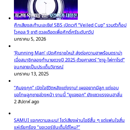
ศึกเสียงสะท้านเอเชีย! SBS เปิดเวที “Veiled Cup” รวมตัวท็อป
โวคอล 9 ชาติ ดวลเดือดเพื่อศักดิ์ศรีระดับทวีป
มกราคม 5, 2026
‘Running Man’ เปิดศักราชใหม่! ส่งต่อความฮาพร้อมดราม่า
เมื่อสมาชิกลองทำนายดวงปี 2025 ด้วยศาสตร์ “ซาจู-ไพ่ทาโรต์”
จนกลายเป็นประเด็นวิจารณ์
มกราคม 13, 2025
“คิมจงกุก” เปิดใจชีวิตหลังแต่งงาน! เผยอยากมีลูก แต่แอบ
ขอโทษลูกชายล่วงหน้า งานนี้ “ยูแจซอก” ยังแซวแรงจนฮาลั่น
2 สัปดาห์ ago
SAMUI แจกความละมุน! โชว์เสียงผ่านไอจีสั้น ๆ แต่แฟนใจสั่น
แห่เรียกร้อง “ขอเวอร์ชันเต็มได้ไหม?”