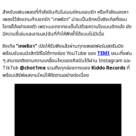
สำหรับแฟนเพลงที่กำลังอินกับโมเมนต์คนแอบรัก หรือกำลังมองหา
เพลงไว้ส่งแทนคำบอกรัก “เทพธิดา” น่าจะเป็นอีกหนึ่งซิงเกิลที่ตอบ
โจทย์ได้อย่างลงตัว เพราะนอกจากจะเต็มไปด้วยความโรแมนติกแล้ว ยัง
มีความขี้เล่นและอารมณ์ขันที่ทำให้ฟังซ้ำได้แบบไม่มีเบื่อ
ซิงเกิล
“เทพธิดา”
เปิดให้รับฟังแล้วผ่านทุกแพลตฟอร์มสตรีมมิง
พร้อมรับชมมิวสิกวิดีโอได้ทางช่อง YouTube ของ
TEMI
ขณะที่แฟน
ๆ สามารถติดตามความเคลื่อนไหวของศิลปินได้ผ่าน Instagram และ
TikTok
@chot1me
รวมถึงทุกช่องทางของ
Kiddo Records
ที่
พร้อมเสิร์ฟผลงานใหม่ให้ติดตามอย่างต่อเนื่อง