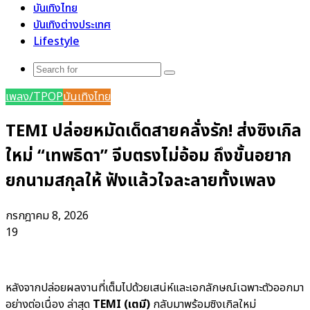
บันเทิงไทย
บันเทิงต่างประเทศ
Lifestyle
Search
for
เพลง/TPOP
บันเทิงไทย
TEMI ปล่อยหมัดเด็ดสายคลั่งรัก! ส่งซิงเกิล
ใหม่ “เทพธิดา” จีบตรงไม่อ้อม ถึงขั้นอยาก
ยกนามสกุลให้ ฟังแล้วใจละลายทั้งเพลง
กรกฎาคม 8, 2026
19
หลังจากปล่อยผลงานที่เต็มไปด้วยเสน่ห์และเอกลักษณ์เฉพาะตัวออกมา
อย่างต่อเนื่อง ล่าสุด
TEMI (เตมี)
กลับมาพร้อมซิงเกิลใหม่