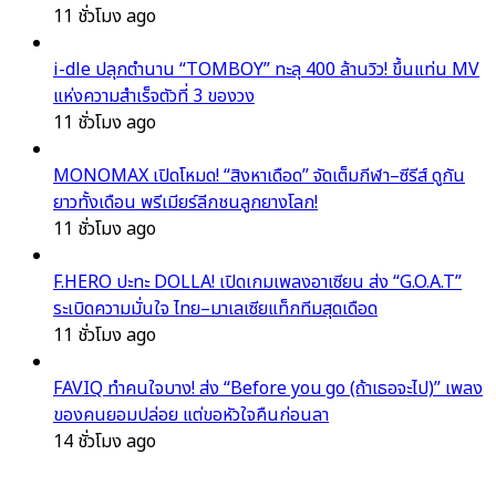
11 ชั่วโมง ago
i-dle ปลุกตำนาน “TOMBOY” ทะลุ 400 ล้านวิว! ขึ้นแท่น MV
แห่งความสำเร็จตัวที่ 3 ของวง
11 ชั่วโมง ago
MONOMAX เปิดโหมด! “สิงหาเดือด” จัดเต็มกีฬา–ซีรีส์ ดูกัน
ยาวทั้งเดือน พรีเมียร์ลีกชนลูกยางโลก!
11 ชั่วโมง ago
F.HERO ปะทะ DOLLA! เปิดเกมเพลงอาเซียน ส่ง “G.O.A.T”
ระเบิดความมั่นใจ ไทย–มาเลเซียแท็กทีมสุดเดือด
11 ชั่วโมง ago
FAVIQ ทำคนใจบาง! ส่ง “Before you go (ถ้าเธอจะไป)” เพลง
ของคนยอมปล่อย แต่ขอหัวใจคืนก่อนลา
14 ชั่วโมง ago