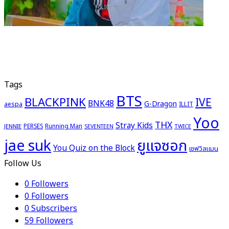
Tags
BTS
BLACKPINK
IVE
BNK48
G-Dragon
aespa
ILLIT
Yoo
THX
Stray Kids
PERSES
Running Man
JENNIE
TWICE
SEVENTEEN
ยูแจซอก
jae suk
You Quiz on the Block
เชฟวิลแมน
Follow Us
0
Followers
0
Followers
0
Subscribers
59
Followers