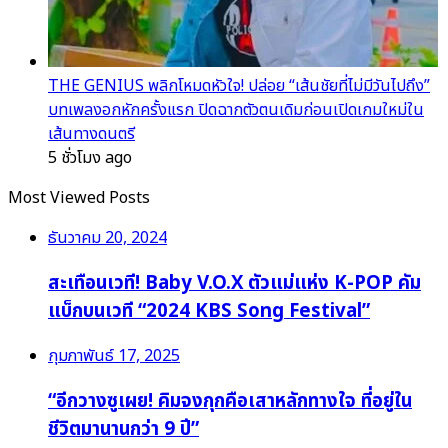
THE GENIUS พลิกโหมดหัวใจ! ปล่อย “เส้นชัยที่ไม่มีวันไปถึง”
บทเพลงอกหักครั้งแรก ปิดฉากตัวตนเดิมก่อนเปิดเกมใหม่ใน
เส้นทางดนตรี
5 ชั่วโมง ago
Most Viewed Posts
ธันวาคม 20, 2024
สะเทือนเวที! Baby V.O.X ตัวแม่แห่ง K-POP คัม
แบ็กบนเวที “2024 KBS Song Festival”
กุมภาพันธ์ 17, 2025
“อีกวางซูเผย! คิมจงกุกคือเสาหลักทางใจ ที่อยู่ใน
ชีวิตมานานกว่า 9 ปี”