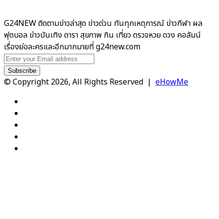
G24NEW ติดตามข่าวล่าสุด ข่าวด่วน ทันทุกเหตุการณ์ ข่าวกีฬา ผล
ฟุตบอล ข่าวบันเทิง ดารา สุขภาพ กิน เที่ยว ตรวจหวย ดวง คอลัมน์
เรื่องย่อละครและอีกมากมายที่ g24new.com
Enter
your
Email
© Copyright 2026, All Rights Reserved |
eHowMe
address
Facebook
X
YouTube
Instagram
TikTok
Facebook
X
WhatsApp
Telegram
Viber
Back
to
top
button