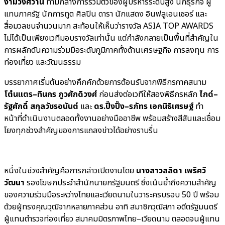
งามวงศ์วาน
ท่ามกลางการรวมตัวของผู้บริหารระดับสูง นักธุรกิจ ผู้
แทนภาครัฐ นักการทูต ศิลปิน ดารา นักแสดง อินฟลูเอนเซอร์ และ
สื่อมวลชนจำนวนมาก สะท้อนให้เห็นว่ารางวัล ASIA TOP AWARDS
ไม่ได้เป็นเพียงเวทีมอบรางวัลเท่านั้น แต่กำลังกลายเป็นพื้นที่สำคัญใน
การผลักดันความร่วมมือระดับภูมิภาคทั้งด้านเศรษฐกิจ การลงทุน การ
ท่องเที่ยว และวัฒนธรรม
บรรยากาศเริ่มต้นอย่างคึกคักด้วยการต้อนรับจากพิธีกรภาคสนาม
โต๋นแตร–ทินกร ภูวศักดิวงศ์
ก่อนส่งต่อเวทีให้สองพิธีกรหลัก
ไกด์–
รัฐศักดิ์ สกุลวัชรอนันต์
และ
ดร.ปิ๊งปิ๊ง–รภัทร เอกนิธิเศรษฐ์
ทำ
หน้าที่ดำเนินงานตลอดทั้งงานอย่างมืออาชีพ พร้อมสร้างสีสันและเชื่อม
โยงทุกช่วงสำคัญของการแถลงข่าวได้อย่างราบรื่น
หนึ่งในช่วงสำคัญคือการกล่าวเปิดงานโดย
นางสาวลลิดา เพริศวิ
วัฒนา
รองโฆษกประจำสำนักนายกรัฐมนตรี ซึ่งเน้นย้ำถึงความสำคัญ
ของความร่วมมือระหว่างไทยและเวียดนามในวาระครบรอบ 50 ปี พร้อม
ด้วยผู้ทรงคุณวุฒิจากหลายภาคส่วน อาทิ สมาชิกวุฒิสภา อดีตรัฐมนตรี
ผู้แทนตำรวจท่องเที่ยว สมาคมมิตรภาพไทย–เวียดนาม ตลอดจนผู้แทน