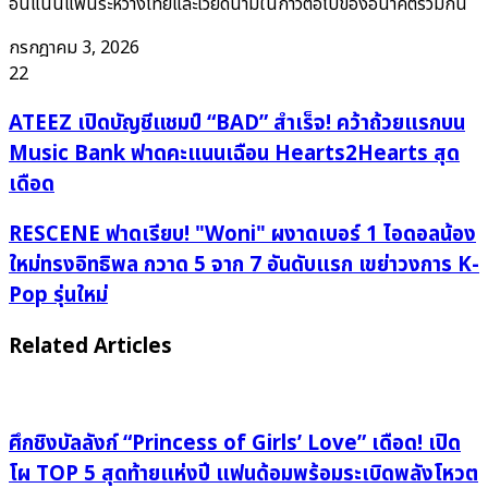
อันแน่นแฟ้นระหว่างไทยและเวียดนามในก้าวต่อไปของอนาคตร่วมกัน
กรกฎาคม 3, 2026
22
ATEEZ
ATEEZ เปิดบัญชีแชมป์ “BAD” สำเร็จ! คว้าถ้วยแรกบน
เปิด
Music Bank ฟาดคะแนนเฉือน Hearts2Hearts สุด
บัญชี
เดือด
แชมป์
“BAD”
RESCENE
RESCENE ฟาดเรียบ! "Woni" ผงาดเบอร์ 1 ไอดอลน้อง
สำเร็จ!
ฟาด
ใหม่ทรงอิทธิพล กวาด 5 จาก 7 อันดับแรก เขย่าวงการ K-
คว้า
เรียบ!
Pop รุ่นใหม่
ถ้วย
"Woni"
แรก
ผงาด
Related Articles
บน
เบอร์
Music
1
Bank
ไอ
ฟาด
ดอ
ศึกชิงบัลลังก์ “Princess of Girls’ Love” เดือด! เปิด
คะแนน
ลน้
โผ TOP 5 สุดท้ายแห่งปี แฟนด้อมพร้อมระเบิดพลังโหวต
เฉือน