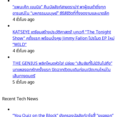
“แพนเค้ก เขมนิจ” คืนบัลลังก์สายดราม่า! พาผู้ชมดำดิ่งทุก
อารมณ์ใน “มหกรรมมนุษย์” ซีรีส์ชีวิตที่ทั้งงดงามและบาดลึก
4 ชั่วโมง ago
KATSEYE เตรียมสร้างประวัติศาสตร์! บุกเวที “The Tonight
Show” ครั้งแรก พร้อมนั่งคุย Jimmy Fallon โปรโมต EP ใหม่
“WILD”
4 ชั่วโมง ago
THE GENIUS พลิกโหมดหัวใจ! ปล่อย “เส้นชัยที่ไม่มีวันไปถึง”
บทเพลงอกหักครั้งแรก ปิดฉากตัวตนเดิมก่อนเปิดเกมใหม่ใน
เส้นทางดนตรี
5 ชั่วโมง ago
Recent Tech News
“You Quiz on the Block” ยังครองบัลลังก์วาไรตี้! “ยูแจซอก”