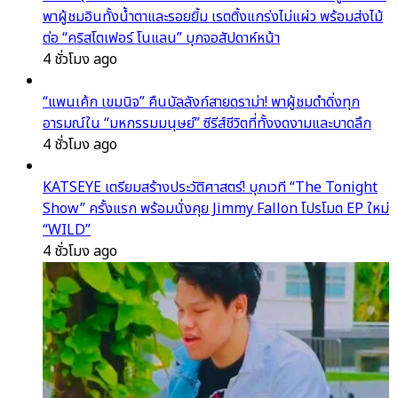
พาผู้ชมอินทั้งน้ำตาและรอยยิ้ม เรตติ้งแกร่งไม่แผ่ว พร้อมส่งไม้
ต่อ “คริสโตเฟอร์ โนแลน” บุกจอสัปดาห์หน้า
4 ชั่วโมง ago
“แพนเค้ก เขมนิจ” คืนบัลลังก์สายดราม่า! พาผู้ชมดำดิ่งทุก
อารมณ์ใน “มหกรรมมนุษย์” ซีรีส์ชีวิตที่ทั้งงดงามและบาดลึก
4 ชั่วโมง ago
KATSEYE เตรียมสร้างประวัติศาสตร์! บุกเวที “The Tonight
Show” ครั้งแรก พร้อมนั่งคุย Jimmy Fallon โปรโมต EP ใหม่
“WILD”
4 ชั่วโมง ago