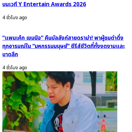
อง
บนเวที Y Entertain Awards 2026
Hearts2Hearts
ใหม่
สุด
ทรง
4 ชั่วโมง ago
เดือด
อิทธิพล
กวาด
5
“แพนเค้ก เขมนิจ” คืนบัลลังก์สายดราม่า! พาผู้ชมดำดิ่ง
จาก
ทุกอารมณ์ใน “มหกรรมมนุษย์” ซีรีส์ชีวิตที่ทั้งงดงามและ
7
บาดลึก
อันดับ
แรก
4 ชั่วโมง ago
เขย่า
วงการ
K-
Pop
รุ่น
ใหม่