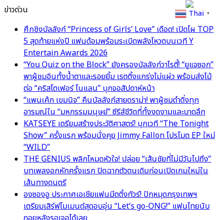
ข่าวด่วน
Thai
▼
ศึกชิงบัลลังก์ “Princess of Girls’ Love” เดือด! เปิดโผ TOP
5 สุดท้ายแห่งปี แฟนด้อมพร้อมระเบิดพลังโหวตบนเวที Y
Entertain Awards 2026
“You Quiz on the Block” ยังครองบัลลังก์วาไรตี้! “ยูแจซอก”
พาผู้ชมอินทั้งน้ำตาและรอยยิ้ม เรตติ้งแกร่งไม่แผ่ว พร้อมส่งไม้
ต่อ “คริสโตเฟอร์ โนแลน” บุกจอสัปดาห์หน้า
“แพนเค้ก เขมนิจ” คืนบัลลังก์สายดราม่า! พาผู้ชมดำดิ่งทุก
อารมณ์ใน “มหกรรมมนุษย์” ซีรีส์ชีวิตที่ทั้งงดงามและบาดลึก
KATSEYE เตรียมสร้างประวัติศาสตร์! บุกเวที “The Tonight
Show” ครั้งแรก พร้อมนั่งคุย Jimmy Fallon โปรโมต EP ใหม่
“WILD”
THE GENIUS พลิกโหมดหัวใจ! ปล่อย “เส้นชัยที่ไม่มีวันไปถึง”
บทเพลงอกหักครั้งแรก ปิดฉากตัวตนเดิมก่อนเปิดเกมใหม่ใน
เส้นทางดนตรี
องซองอู ประกาศเอเชียแฟนมีตติ้งทัวร์! ปักหมุดกรุงเทพฯ
เตรียมเสิร์ฟโมเมนต์สุดอบอุ่น “Let’s go-ONG!” แฟนไทยนับ
ถอยหลังรอเจอได้เลย