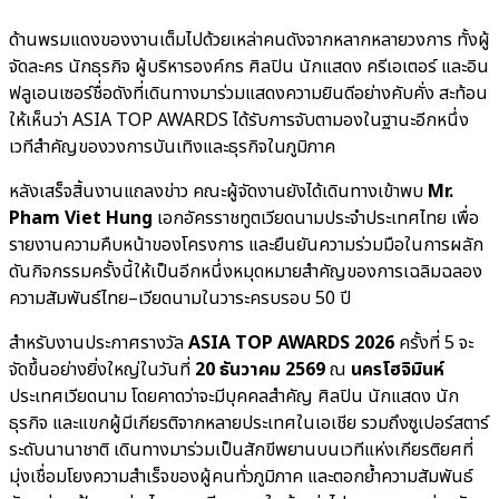
ด้านพรมแดงของงานเต็มไปด้วยเหล่าคนดังจากหลากหลายวงการ ทั้งผู้
จัดละคร นักธุรกิจ ผู้บริหารองค์กร ศิลปิน นักแสดง ครีเอเตอร์ และอิน
ฟลูเอนเซอร์ชื่อดังที่เดินทางมาร่วมแสดงความยินดีอย่างคับคั่ง สะท้อน
ให้เห็นว่า ASIA TOP AWARDS ได้รับการจับตามองในฐานะอีกหนึ่ง
เวทีสำคัญของวงการบันเทิงและธุรกิจในภูมิภาค
หลังเสร็จสิ้นงานแถลงข่าว คณะผู้จัดงานยังได้เดินทางเข้าพบ
Mr.
Pham Viet Hung
เอกอัครราชทูตเวียดนามประจำประเทศไทย เพื่อ
รายงานความคืบหน้าของโครงการ และยืนยันความร่วมมือในการผลัก
ดันกิจกรรมครั้งนี้ให้เป็นอีกหนึ่งหมุดหมายสำคัญของการเฉลิมฉลอง
ความสัมพันธ์ไทย–เวียดนามในวาระครบรอบ 50 ปี
สำหรับงานประกาศรางวัล
ASIA TOP AWARDS 2026
ครั้งที่ 5 จะ
จัดขึ้นอย่างยิ่งใหญ่ในวันที่
20 ธันวาคม 2569
ณ
นครโฮจิมินห์
ประเทศเวียดนาม โดยคาดว่าจะมีบุคคลสำคัญ ศิลปิน นักแสดง นัก
ธุรกิจ และแขกผู้มีเกียรติจากหลายประเทศในเอเชีย รวมถึงซูเปอร์สตาร์
ระดับนานาชาติ เดินทางมาร่วมเป็นสักขีพยานบนเวทีแห่งเกียรติยศที่
มุ่งเชื่อมโยงความสำเร็จของผู้คนทั่วภูมิภาค และตอกย้ำความสัมพันธ์