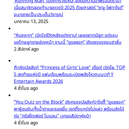
‘Running Man’ เปิดศักราชใหม่! ส่งต่อความฮาพร้อมดราม่า
เมื่อสมาชิกลองทำนายดวงปี 2025 ด้วยศาสตร์ “ซาจู-ไพ่ทาโรต์”
จนกลายเป็นประเด็นวิจารณ์
มกราคม 13, 2025
“คิมจงกุก” เปิดใจชีวิตหลังแต่งงาน! เผยอยากมีลูก แต่แอบ
ขอโทษลูกชายล่วงหน้า งานนี้ “ยูแจซอก” ยังแซวแรงจนฮาลั่น
2 สัปดาห์ ago
ศึกชิงบัลลังก์ “Princess of Girls’ Love” เดือด! เปิดโผ TOP
5 สุดท้ายแห่งปี แฟนด้อมพร้อมระเบิดพลังโหวตบนเวที Y
Entertain Awards 2026
4 ชั่วโมง ago
“You Quiz on the Block” ยังครองบัลลังก์วาไรตี้! “ยูแจซอก”
พาผู้ชมอินทั้งน้ำตาและรอยยิ้ม เรตติ้งแกร่งไม่แผ่ว พร้อมส่งไม้
ต่อ “คริสโตเฟอร์ โนแลน” บุกจอสัปดาห์หน้า
4 ชั่วโมง ago