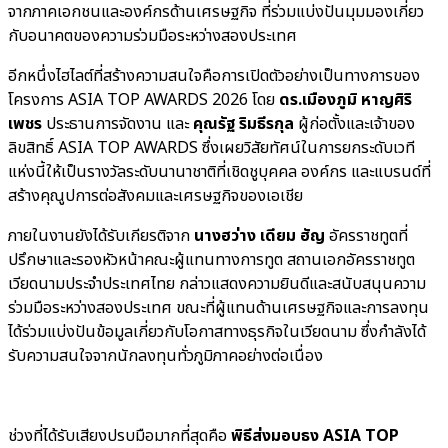
จากภาคเอกชนและองค์กรด้านเศรษฐกิจ ที่ร่วมแบ่งปันมุมมองเกี่ยว
กับอนาคตของความร่วมมือระหว่างสองประเทศ
อีกหนึ่งไฮไลต์ที่สร้างความสนใจคือการเปิดตัวอย่างเป็นทางการของ
โครงการ ASIA TOP AWARDS 2026 โดย
ดร.เมืองภูมิ หาญศิริ
เพชร
ประธานการจัดงาน และ
คุณรัฐ ริมธีรกุล
ผู้ก่อตั้งและเจ้าของ
ลิขสิทธิ์ ASIA TOP AWARDS ซึ่งเผยวิสัยทัศน์ในการยกระดับเวที
แห่งนี้ให้เป็นรางวัลระดับนานาชาติที่เชิดชูบุคคล องค์กร และแบรนด์ที่
สร้างคุณูปการต่อสังคมและเศรษฐกิจของเอเชีย
ภายในงานยังได้รับเกียรติจาก
นางฮว่าง เดียม ฮัญ
อัครราชทูตที่
ปรึกษาและรองหัวหน้าคณะผู้แทนทางการทูต สถานเอกอัครราชทูต
เวียดนามประจำประเทศไทย กล่าวแสดงความยินดีและสนับสนุนความ
ร่วมมือระหว่างสองประเทศ ขณะที่ผู้แทนด้านเศรษฐกิจและการลงทุน
ได้ร่วมแบ่งปันข้อมูลเกี่ยวกับโอกาสทางธุรกิจในเวียดนาม ซึ่งกำลังได้
รับความสนใจจากนักลงทุนทั่วภูมิภาคอย่างต่อเนื่อง
ช่วงที่ได้รับเสียงปรบมือมากที่สุดคือ
พิธีส่งมอบธง ASIA TOP