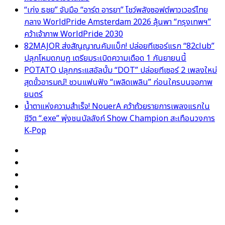
“เก่ง ธชย” จับมือ “อาร์ต อารยา” โชว์พลังซอฟต์พาวเวอร์ไทย
กลาง WorldPride Amsterdam 2026 ลุ้นพา “กรุงเทพฯ”
คว้าเจ้าภาพ WorldPride 2030
82MAJOR ส่งสัญญาณคัมแบ็ก! ปล่อยทีเซอร์แรก “82club”
ปลุกโหมดกบฏ เตรียมระเบิดความเดือด 1 กันยายนนี้
POTATO ปลุกกระแสอัลบั้ม “DOT” ปล่อยทีเซอร์ 2 เพลงใหม่
สุดขั้วอารมณ์! ชวนแฟนฟัง “เพลิดเพลิน” ก่อนใครบนจอภาพ
ยนตร์
น้ำตาแห่งความสำเร็จ! NouerA คว้าถ้วยรายการเพลงแรกใน
ชีวิต “.exe” พุ่งชนบัลลังก์ Show Champion สะเทือนวงการ
K‑Pop
Facebook
X
YouTube
Instagram
TikTok
Switch
skin