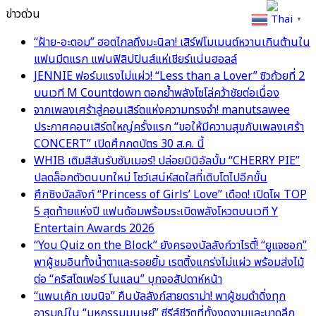
ข่าวด่วน
Thai
▼
“ฝ้าย-อะตอม” ฮอตไกลถึงมะนิลา! เสิร์ฟโมเมนต์หวานเกินต้านใน
แฟนมีตแรก แฟนฟิลิปปินส์แห่เชียร์แน่นฮอลล์
JENNIE ฟอร์มแรงไม่แผ่ว! “Less than a Lover” ซิวถ้วยที่ 2
บนเวที M Countdown ตอกย้ำพลังโซโล่คว้าชัยต่อเนื่อง
จากเพลงเศร้าสู่คอนเสิร์ตแห่งความทรงจำ! manutsawee
ประกาศคอนเสิร์ตใหญ่ครั้งแรก “ขอให้มีความสุขกับเพลงเศร้า
CONCERT” เปิดศึกกดบัตร 30 ส.ค. นี้
WHIB เติมสีสันรับซัมเมอร์! ปล่อยมินิอัลบั้ม “CHERRY PIE”
ปลดล็อกตัวตนบทใหม่ โชว์เสน่ห์สดใสที่เติบโตไปอีกขั้น
ศึกชิงบัลลังก์ “Princess of Girls’ Love” เดือด! เปิดโผ TOP
5 สุดท้ายแห่งปี แฟนด้อมพร้อมระเบิดพลังโหวตบนเวที Y
Entertain Awards 2026
“You Quiz on the Block” ยังครองบัลลังก์วาไรตี้! “ยูแจซอก”
พาผู้ชมอินทั้งน้ำตาและรอยยิ้ม เรตติ้งแกร่งไม่แผ่ว พร้อมส่งไม้
ต่อ “คริสโตเฟอร์ โนแลน” บุกจอสัปดาห์หน้า
“แพนเค้ก เขมนิจ” คืนบัลลังก์สายดราม่า! พาผู้ชมดำดิ่งทุก
อารมณ์ใน “มหกรรมมนุษย์” ซีรีส์ชีวิตที่ทั้งงดงามและบาดลึก