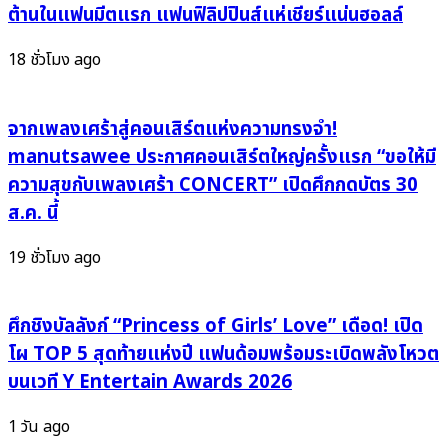
ฟรี
เทศกาล
ต้านในแฟนมีตแรก แฟนฟิลิปปินส์แห่เชียร์แน่นฮอลล์
ม่วน
ดนตรี
อีหลี
บรรยากาศ
18 ชั่วโมง ago
ที่
ดี
ทรูโฟร์
สุด
ยู
จากเพลงเศร้าสู่คอนเสิร์ตแห่งความทรงจำ!
อบอุ่น
ช่อง
แห่ง
manutsawee ประกาศคอนเสิร์ตใหญ่ครั้งแรก “ขอให้มี
24
ปี
ความสุขกับเพลงเศร้า CONCERT” เปิดศึกกดบัตร 30
“In
ส.ค. นี้
The
Mood
19 ชั่วโมง ago
Music
Fest
For
ศึกชิงบัลลังก์ “Princess of Girls’ Love” เดือด! เปิด
The
โผ TOP 5 สุดท้ายแห่งปี แฟนด้อมพร้อมระเบิดพลังโหวต
Bakerian”
บนเวที Y Entertain Awards 2026
1 วัน ago