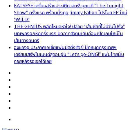
KATSEYE เตรียมสร้างประวัติศาสตร์! บุกเวที “The Tonight
Show” ครั้งแรก พร้อมนั่งคุย Jimmy Fallon โปรโมต EP ใหม่
“WILD”
THE GENIUS พลิกโหมดหัวใจ! ปล่อย “เส้นชัยที่ไม่มีวันไปถึง”
บทเพลงอกหักครั้งแรก ปิดฉากตัวตนเดิมก่อนเปิดเกมใหม่ใน
เส้นทางดนตรี
องซองอู ประกาศเอเชียแฟนมีตติ้งทัวร์! ปักหมุดกรุงเทพฯ
เตรียมเสิร์ฟโมเมนต์สุดอบอุ่น “Let’s go-ONG!” แฟนไทยนับ
ถอยหลังรอเจอได้เลย
Facebook
X
YouTube
Instagram
TikTok
Switch
skin
Menu