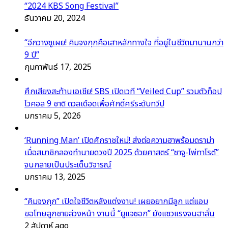
“2024 KBS Song Festival”
ธันวาคม 20, 2024
“อีกวางซูเผย! คิมจงกุกคือเสาหลักทางใจ ที่อยู่ในชีวิตมานานกว่า
9 ปี”
กุมภาพันธ์ 17, 2025
ศึกเสียงสะท้านเอเชีย! SBS เปิดเวที “Veiled Cup” รวมตัวท็อป
โวคอล 9 ชาติ ดวลเดือดเพื่อศักดิ์ศรีระดับทวีป
มกราคม 5, 2026
‘Running Man’ เปิดศักราชใหม่! ส่งต่อความฮาพร้อมดราม่า
เมื่อสมาชิกลองทำนายดวงปี 2025 ด้วยศาสตร์ “ซาจู-ไพ่ทาโรต์”
จนกลายเป็นประเด็นวิจารณ์
มกราคม 13, 2025
“คิมจงกุก” เปิดใจชีวิตหลังแต่งงาน! เผยอยากมีลูก แต่แอบ
ขอโทษลูกชายล่วงหน้า งานนี้ “ยูแจซอก” ยังแซวแรงจนฮาลั่น
2 สัปดาห์ ago