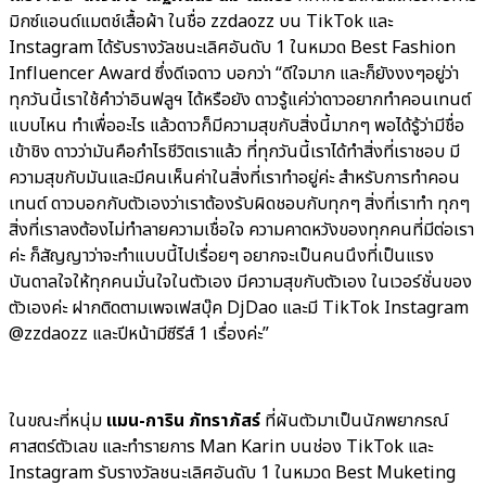
มิกซ์แอนด์แมตช์เสื้อผ้า ในชื่อ zzdaozz บน TikTok และ
Instagram ได้รับรางวัลชนะเลิศอันดับ 1 ในหมวด Best Fashion
Influencer Award ซึ่งดีเจดาว บอกว่า “ดีใจมาก และก็ยังงงๆอยู่ว่า
ทุกวันนี้เราใช้คำว่าอินฟลูฯ ได้หรือยัง ดาวรู้แค่ว่าดาวอยากทำคอนเทนต์
แบบไหน ทำเพื่ออะไร แล้วดาวก็มีความสุขกับสิ่งนี้มากๆ พอได้รู้ว่ามีชื่อ
เข้าชิง ดาวว่ามันคือกำไรชีวิตเราแล้ว ที่ทุกวันนี้เราได้ทำสิ่งที่เราชอบ มี
ความสุขกับมันและมีคนเห็นค่าในสิ่งที่เราทำอยู่ค่ะ สำหรับการทำคอน
เทนต์ ดาวบอกกับตัวเองว่าเราต้องรับผิดชอบกับทุกๆ สิ่งที่เราทำ ทุกๆ
สิ่งที่เราลงต้องไม่ทำลายความเชื่อใจ ความคาดหวังของทุกคนที่มีต่อเรา
ค่ะ ก็สัญญาว่าจะทำแบบนี้ไปเรื่อยๆ อยากจะเป็นคนนึงที่เป็นแรง
บันดาลใจให้ทุกคนมั่นใจในตัวเอง มีความสุขกับตัวเอง ในเวอร์ชั่นของ
ตัวเองค่ะ ฝากติดตามเพจเฟสบุ๊ค DjDao และมี TikTok Instagram
@zzdaozz และปีหน้ามีซีรีส์ 1 เรื่องค่ะ”
ในขณะที่หนุ่ม
แมน-การิน ภัทราภัสร์
ที่ผันตัวมาเป็นนักพยากรณ์
ศาสตร์ตัวเลข และทำรายการ Man Karin บนช่อง TikTok และ
Instagram รับรางวัลชนะเลิศอันดับ 1 ในหมวด Best Muketing