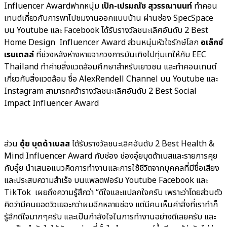
Influencer Awardฟากหนุ่ม
เป๊ก-เปรมณัช สุวรรณานนท์
ทำคอน
เทนต์เกี่ยวกับการพาไปชมงานออกแบบบ้าน ผ่านช่อง SpecSpace
บน Youtube และ Facebook ได้รับรางวัลชนะเลิศอันดับ 2 Best
Home Design Influencer Award ส่วนหนุ่มหัวใจรักษ์โลก
อเล็กซ์
เรนเดลล์
ที่ช่วงหลังห่างหายจากวงการบันเทิงไปทุ่มเทให้กับ EEC
Thailand ทำค่ายสิ่งแวดล้อมศึกษาสำหรับเยาวชน และทำคอนเทนต์
เกี่ยวกับสิ่งแวดล้อม ชื่อ AlexRendell Channel บน Youtube และ
Instagram สามารถคว้ารางวัลชนะเลิศอันดับ 2 Best Social
Impact Influencer Award
ส่วน
อุ๋ย บุดด้าเบลส
ได้รับรางวัลชนะเลิศอันดับ 2 Best Health &
Mind Influencer Award กับช่อง ช่องอุ๋ยบุดด้าเบสและรายการคุย
กับอุ๋ย นำเสนอแนวคิดการทำงานและการใช้ชีวิตจากบุคคลที่มีชื่อเสียง
และประสบความสำเร็จ บนแพลตฟอร์ม Youtube Facebook และ
TikTok เผยถึงความรู้สึกว่า “ดีใจและแปลกใจครับ เพราะว่าโดยส่วนตัว
คิดว่ามีคนยอดวิวเยอะกว่าผมอีกหลายช่อง แต่มีคนเห็นค่าสิ่งที่เราทำก็
รู้สึกดีใจมากๆครับ และเป็นกำลังใจในการทำงานอย่างดีเลยครับ และ