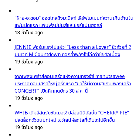
“ฝ้าย-อะตอม” ฮอตไกลถึงมะนิลา! เสิร์ฟโมเมนต์หวานเกินต้านใน
แฟนมีตแรก แฟนฟิลิปปินส์แห่เชียร์แน่นฮอลล์
18 ชั่วโมง ago
JENNIE ฟอร์มแรงไม่แผ่ว! “Less than a Lover” ซิวถ้วยที่ 2
บนเวที M Countdown ตอกย้ำพลังโซโล่คว้าชัยต่อเนื่อง
19 ชั่วโมง ago
จากเพลงเศร้าสู่คอนเสิร์ตแห่งความทรงจำ! manutsawee
ประกาศคอนเสิร์ตใหญ่ครั้งแรก “ขอให้มีความสุขกับเพลงเศร้า
CONCERT” เปิดศึกกดบัตร 30 ส.ค. นี้
19 ชั่วโมง ago
WHIB เติมสีสันรับซัมเมอร์! ปล่อยมินิอัลบั้ม “CHERRY PIE”
ปลดล็อกตัวตนบทใหม่ โชว์เสน่ห์สดใสที่เติบโตไปอีกขั้น
19 ชั่วโมง ago