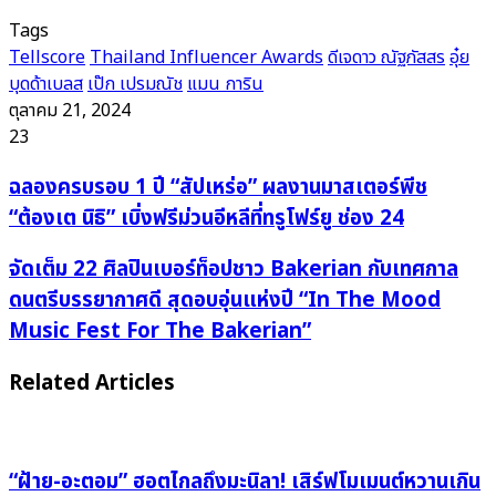
Tags
Tellscore
Thailand Influencer Awards
ดีเจดาว ณัฐภัสสร
อุ๋ย
บุดด้าเบลส
เป๊ก เปรมณัช
แมน การิน
ตุลาคม 21, 2024
23
ฉลอง
ฉลองครบรอบ 1 ปี “สัปเหร่อ” ผลงานมาสเตอร์พีช
ครบ
“ต้องเต นิธิ” เบิ่งฟรีม่วนอีหลีที่ทรูโฟร์ยู ช่อง 24
รอบ
1
จัด
จัดเต็ม 22 ศิลปินเบอร์ท็อปชาว Bakerian กับเทศกาล
ปี
เต็ม
ดนตรีบรรยากาศดี สุดอบอุ่นแห่งปี “In The Mood
“สัปเหร่อ”
22
Music Fest For The Bakerian”
ผล
ศิลปิน
งาน
เบอร์
Related Articles
มาสเตอร์
ท็อป
พีช
ชาว
“ต้องเต
Bakerian
นิธิ” เบิ่ง
กับ
“ฝ้าย-อะตอม” ฮอตไกลถึงมะนิลา! เสิร์ฟโมเมนต์หวานเกิน