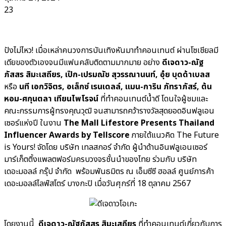
23
ปังไม่ไหว! เมื่อเหล่าคนวงการบันเทิงหันมาทำคอนเทนต์ ผ่านโซเชียลมี
เดียของตัวเองจนมีแฟนคลับติดตามมากมาย อย่าง
ดีเจดาว-ณัฐ
ภัสสร สิมะเสถียร, เป๊ก-เปรมณัช สุวรรณานนท์, อุ๋ย บุดด้าเบลส
หรือ
นที เอกวิจิตร, อเล็กซ์ เรนเดลล์, แมน-การิน ภัทราภัสร์, ต้น
หอม-ศกุนตลา เทียนไพโรจน์
ที่ทำคอนเทนต์น้ำดี โดนใจผู้ชมและ
คณะกรรมการผู้ทรงคุณวุฒิ จนสามารถคว้ารางวัลสุดยอดอินฟลูเอน
เซอร์แห่งปี ในงาน
The Mall Lifestore Presents Thailand
Influencer Awards by Tellscore
ภายใต้แนวคิด The Future
is Yours! จัดโดย บริษัท เทลสกอร์ จำกัด ผู้นำด้านอินฟลูเอนเซอร์
มาร์เก็ตติ้งแพลตฟอร์มครบวงจรชั้นนำของไทย ร่วมกับ บริษัท
เดอะมอลล์ กรุ๊ป จำกัด พร้อมพันธมิตร ณ เอ็มซีซี ฮอลล์ ศูนย์การค้า
เดอะมอลล์ไลฟ์สโตร์ บางกะปิ เมื่อวันศุกร์ที่ 18 ตุลาคม 2567
โดยงานนี้
ดีเจดาว-ณัฐภัสสร สิมะเสถียร
ที่ทำคอนเทนต์เกี่ยวกับการ