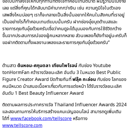
ขอเป็นกำลังใจให้กับทุกท่านที่ตั้งใจทำคอนเทนต์น้ำดี ผมรู้ว่ามันไม่ง่าย
เลย แต่สิ่งที่คุณได้กลับมามีค่ามากกว่าเงิน เช่น ความภูมิใจในตัวเอง
เสพสิ่งไหนบ่อยๆ เราก็จะกลายเป็นสิ่งนั้นอยากให้คนในสังคมที่เราอยู่
เป็นอย่างไรก็ทำคอนเทนต์แบบนั้นครับ ฝากช่องอุ๋ยบุดด้าเบสและ
รายการคุยกับอุ๋ยด้วยครับเชื่อว่าคนดูจะได้มุมมองกับการใช้ชีวิตกว้าง
ขึ้นจากประสบการณ์ของผู้คนหลากหลาย ส่วนเพลงก็ยังทำอยู่นะครับก็
ขอฝากติดตามทั้งผลงานเพลงและรายการคุยกับอุ๋ยด้วยครับ”
ด้านสาว
ต้นหอม-ศกุนตลา เทียนไพโรจน์
กับช่อง Youtube
tonHormFan คว้ารางวัลชนะเลิศ อันดับ 3 ในหมวด Best Public
Figure Creator Award ปิดท้ายกันที่
ฟลุ๊ค กะล่อน
กับช่อง โลกของ
คนมีหนวด นำเสนอเนื้อหาเกี่ยวกับการแต่งหน้า ได้รับรางวัลชนะเลิศ
อันดับ 1 Best Beauty Influencer Award
ติดตามผลการประกาศรางวัล Thailand Influencer Awards 2024
และสอบถามการให้บริการสร้างแคมเปญออนไลน์ สามารถดูเพิ่มเติม
ได้ที่
www.facebook.com/tellscore
หรือทาง
www.tellscore.com