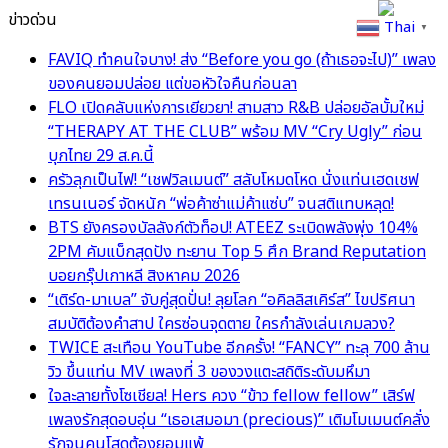
ข่าวด่วน
Thai
▼
FAVIQ ทำคนใจบาง! ส่ง “Before you go (ถ้าเธอจะไป)” เพลง
ของคนยอมปล่อย แต่ขอหัวใจคืนก่อนลา
FLO เปิดคลับแห่งการเยียวยา! สามสาว R&B ปล่อยอัลบั้มใหม่
“THERAPY AT THE CLUB” พร้อม MV “Cry Ugly” ก่อน
บุกไทย 29 ส.ค.นี้
ครัวลุกเป็นไฟ! “เชฟวิลเมนต์” สลับโหมดโหด นั่งแท่นเฮดเชฟ
เทรนเนอร์ จัดหนัก “พ่อค้าซ่าแม่ค้าแซ่บ” จนสติแทบหลุด!
BTS ยังครองบัลลังก์ตัวท็อป! ATEEZ ระเบิดพลังพุ่ง 104%
2PM คัมแบ็กสุดปัง ทะยาน Top 5 ศึก Brand Reputation
บอยกรุ๊ปเกาหลี สิงหาคม 2026
“เติร์ด-มาเบล” จับคู่สุดปั่น! ลุยโลก “อคิลลิสเคิร์ส” ไขปริศนา
สมบัติต้องคำสาป ใครซ่อนจุดตาย ใครกำลังเล่นเกมลวง?
TWICE สะเทือน YouTube อีกครั้ง! “FANCY” ทะลุ 700 ล้าน
วิว ขึ้นแท่น MV เพลงที่ 3 ของวงแตะสถิติระดับมหึมา
ใจละลายทั้งโซเชียล! Hers ควง “ข้าว fellow fellow” เสิร์ฟ
เพลงรักสุดอบอุ่น “เธอเสมอมา (precious)” เติมโมเมนต์คลั่ง
รักจนคนโสดต้องยอมแพ้