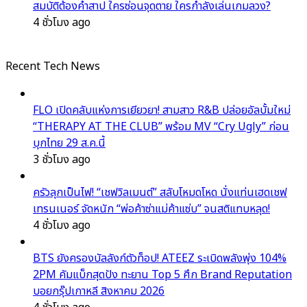
สมบัติต้องคำสาป ใครซ่อนจุดตาย ใครกำลังเล่นเกมลวง?
4 ชั่วโมง ago
Recent Tech News
FLO เปิดคลับแห่งการเยียวยา! สามสาว R&B ปล่อยอัลบั้มใหม่
“THERAPY AT THE CLUB” พร้อม MV “Cry Ugly” ก่อน
บุกไทย 29 ส.ค.นี้
3 ชั่วโมง ago
ครัวลุกเป็นไฟ! “เชฟวิลเมนต์” สลับโหมดโหด นั่งแท่นเฮดเชฟ
เทรนเนอร์ จัดหนัก “พ่อค้าซ่าแม่ค้าแซ่บ” จนสติแทบหลุด!
4 ชั่วโมง ago
BTS ยังครองบัลลังก์ตัวท็อป! ATEEZ ระเบิดพลังพุ่ง 104%
2PM คัมแบ็กสุดปัง ทะยาน Top 5 ศึก Brand Reputation
บอยกรุ๊ปเกาหลี สิงหาคม 2026