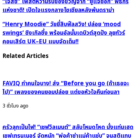
“เจส
“เจสซี่” โพสต์หวานรับของขวัญจาก “ยูแจซอก” พิธีกร
ซี่”
แห่งชาติ! เปิดใจแรงกลางโซเชียลหลังพ้นดราม่า
โพสต์
หวาน
“Henry
“Henry Moodie” วัยยี่สิบฟีลสวิง! ปล่อย ‘mood
รับ
Moodie”
swings’ ซิงเกิลซึ้ง พร้อมอัลบั้มเดบิวต์สุดปัง ลุยทัวร์
ของ
วัย
คอนเสิร์ต UK–EU แบบจัดเต็ม!!
ขวัญ
ยี่
จาก
สิบ
Related Articles
“ยู
ฟีล
แจ
สวิง!
ซอก”
ปล่อย
พิธีกร
‘mood
FAVIQ ทำคนใจบาง! ส่ง “Before you go (ถ้าเธอจะ
แห่ง
swings’
ไป)” เพลงของคนยอมปล่อย แต่ขอหัวใจคืนก่อนลา
ชาติ!
ซิงเกิล
เปิด
ซึ้ง
3 ชั่วโมง ago
ใจ
พร้อม
แรง
อัลบั้ม
กลาง
ครัวลุกเป็นไฟ! “เชฟวิลเมนต์” สลับโหมดโหด นั่งแท่นเฮด
เด
โซ
บิ
เชฟเทรนเนอร์ จัดหนัก “พ่อค้าซ่าแม่ค้าแซ่บ” จนสติแทบ