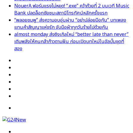
NouerA ฟอร์มแรงไม่หยุด! “.exe” คว้าถ้วยที่ 2 บนเวที Music
Bank ปลดล็อกชัยชนะสถานีโทรทัศน์หลักครั้งแรก
“พลอยชมพู” ส่งความอบอุ่นผ่าน “อย่าปล่อยมือกัน” บทเพลง
แทนคำสัญญาแห่งรัก จับมือฝ่าทุกวันร้ายไปด้วยกัน
almost monday ส่งซิงเกิลใหม่ “better late than never”
เติมพลังให้คนกล้าก้าวตามฝัน ก่อนเปิดบทใหม่ในอัลบั้มชุดที่
สอง
Facebook
X
YouTube
Instagram
TikTok
Switch
skin
Menu
Search