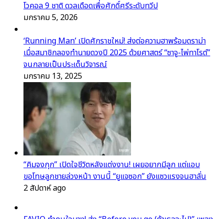
โวคอล 9 ชาติ ดวลเดือดเพื่อศักดิ์ศรีระดับทวีป
มกราคม 5, 2026
‘Running Man’ เปิดศักราชใหม่! ส่งต่อความฮาพร้อมดราม่า
เมื่อสมาชิกลองทำนายดวงปี 2025 ด้วยศาสตร์ “ซาจู-ไพ่ทาโรต์”
จนกลายเป็นประเด็นวิจารณ์
มกราคม 13, 2025
“คิมจงกุก” เปิดใจชีวิตหลังแต่งงาน! เผยอยากมีลูก แต่แอบ
ขอโทษลูกชายล่วงหน้า งานนี้ “ยูแจซอก” ยังแซวแรงจนฮาลั่น
2 สัปดาห์ ago