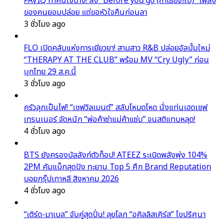
FAVIQ ทำคนใจบาง! ส่ง “Before you go (ถ้าเธอจะไป)” เพลง
ของคนยอมปล่อย แต่ขอหัวใจคืนก่อนลา
3 ชั่วโมง ago
FLO เปิดคลับแห่งการเยียวยา! สามสาว R&B ปล่อยอัลบั้มใหม่
“THERAPY AT THE CLUB” พร้อม MV “Cry Ugly” ก่อน
บุกไทย 29 ส.ค.นี้
3 ชั่วโมง ago
ครัวลุกเป็นไฟ! “เชฟวิลเมนต์” สลับโหมดโหด นั่งแท่นเฮดเชฟ
เทรนเนอร์ จัดหนัก “พ่อค้าซ่าแม่ค้าแซ่บ” จนสติแทบหลุด!
4 ชั่วโมง ago
BTS ยังครองบัลลังก์ตัวท็อป! ATEEZ ระเบิดพลังพุ่ง 104%
2PM คัมแบ็กสุดปัง ทะยาน Top 5 ศึก Brand Reputation
บอยกรุ๊ปเกาหลี สิงหาคม 2026
4 ชั่วโมง ago
“เติร์ด-มาเบล” จับคู่สุดปั่น! ลุยโลก “อคิลลิสเคิร์ส” ไขปริศนา