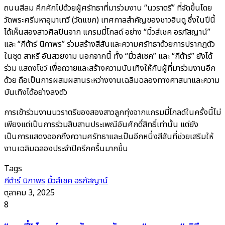
ถนนสีลม คึกคักไปด้วยผู้ศรัทธาที่มาร่วมงาน “นวราตรี” ที่จัดขึ้นโดย
วัดพระศรีมหาอุมาเทวี (วัดแขก) เทศกาลสำคัญของชาวฮินดู ซึ่งในปีนี้
ได้เห็นสองสาวศิลปินจาก แกรมมี่โกลด์ อย่าง “มิ้วส์เชค อรภัสญาน์”
และ “กีต้าร์ นิภาพร” ร่วมสร้างสีสันและความศรัทธาด้วยการปรากฏตัว
ในชุด สาหรี อันสวยงาม นอกจากนี้ ทั้ง “มิ้วส์เชค” และ “กีต้าร์” ยังได้
ร่วม แสดงโชว์ เพื่อถวายและสร้างความบันเทิงให้กับผู้ที่มาร่วมงานอีก
ด้วย ถือเป็นการผสมผสานระหว่างงานเฉลิมฉลองทางศาสนาและความ
บันเทิงได้อย่างลงตัว
การเข้าร่วมงานนวราตรีของสองสาวลูกทุ่งจากแกรมมี่โกลด์ในครั้งนี้ไม่
เพียงแต่เป็นการร่วมสืบสานประเพณีอันศักดิ์สิทธิ์เท่านั้น แต่ยัง
เป็นการแสดงออกถึงความศรัทธาและเป็นอีกหนึ่งสีสันที่ช่วยเสริมให้
งานเฉลิมฉลองประจำปีครึกครื้นมากขึ้น
Tags
กีต้าร์ นิภาพร
มิ้วส์เชค อรภัสญาน์
ตุลาคม 3, 2025
8