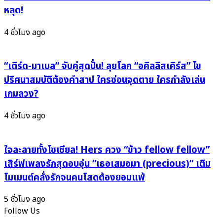
เชีย
วต์
หลุด!
ล
สุด
หลัง
ปัง
4 ชั่วโมง ago
พ้น
ลุย
ดราม่า
ทัวร์
คอนเสิร์ต
“เติร์ด-มาเบล” จับคู่สุดปั่น! ลุยโลก “อคิลลิสเคิร์ส” ไข
UK–
ปริศนาสมบัติต้องคำสาป ใครซ่อนจุดตาย ใครกำลังเล่น
EU
เกมลวง?
แบบ
จัด
4 ชั่วโมง ago
เต็ม!!
ใจละลายทั้งโซเชียล! Hers ควง “ข้าว fellow fellow”
เสิร์ฟเพลงรักสุดอบอุ่น “เธอเสมอมา (precious)” เติม
โมเมนต์คลั่งรักจนคนโสดต้องยอมแพ้
5 ชั่วโมง ago
Follow Us