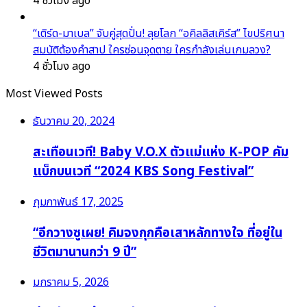
4 ชั่วโมง ago
“เติร์ด-มาเบล” จับคู่สุดปั่น! ลุยโลก “อคิลลิสเคิร์ส” ไขปริศนา
สมบัติต้องคำสาป ใครซ่อนจุดตาย ใครกำลังเล่นเกมลวง?
4 ชั่วโมง ago
Most Viewed Posts
ธันวาคม 20, 2024
สะเทือนเวที! Baby V.O.X ตัวแม่แห่ง K-POP คัม
แบ็กบนเวที “2024 KBS Song Festival”
กุมภาพันธ์ 17, 2025
“อีกวางซูเผย! คิมจงกุกคือเสาหลักทางใจ ที่อยู่ใน
ชีวิตมานานกว่า 9 ปี”
มกราคม 5, 2026