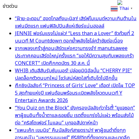
ข่าวด่วน
Thai
▼
“ฝ้าย-อะตอม” ฮอตไกลถึงมะนิลา! เสิร์ฟโมเมนต์หวานเกินต้านใน
แฟนมีตแรก แฟนฟิลิปปินส์แห่เชียร์แน่นฮอลล์
JENNIE ฟอร์มแรงไม่แผ่ว! “Less than a Lover” ซิวถ้วยที่ 2
บนเวที M Countdown ตอกย้ำพลังโซโล่คว้าชัยต่อเนื่อง
จากเพลงเศร้าสู่คอนเสิร์ตแห่งความทรงจำ! manutsawee
ประกาศคอนเสิร์ตใหญ่ครั้งแรก “ขอให้มีความสุขกับเพลงเศร้า
CONCERT” เปิดศึกกดบัตร 30 ส.ค. นี้
WHIB เติมสีสันรับซัมเมอร์! ปล่อยมินิอัลบั้ม “CHERRY PIE”
ปลดล็อกตัวตนบทใหม่ โชว์เสน่ห์สดใสที่เติบโตไปอีกขั้น
ศึกชิงบัลลังก์ “Princess of Girls’ Love” เดือด! เปิดโผ TOP
5 สุดท้ายแห่งปี แฟนด้อมพร้อมระเบิดพลังโหวตบนเวที Y
Entertain Awards 2026
“You Quiz on the Block” ยังครองบัลลังก์วาไรตี้! “ยูแจซอก”
พาผู้ชมอินทั้งน้ำตาและรอยยิ้ม เรตติ้งแกร่งไม่แผ่ว พร้อมส่งไม้
ต่อ “คริสโตเฟอร์ โนแลน” บุกจอสัปดาห์หน้า
“แพนเค้ก เขมนิจ” คืนบัลลังก์สายดราม่า! พาผู้ชมดำดิ่งทุก
อารมณ์ใน “มหกรรมมนุษย์” ซีรีส์ชีวิตที่ทั้งงดงามและบาดลึก