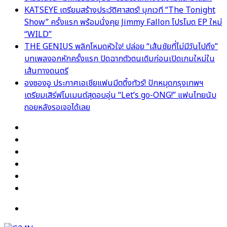
KATSEYE เตรียมสร้างประวัติศาสตร์! บุกเวที “The Tonight
Show” ครั้งแรก พร้อมนั่งคุย Jimmy Fallon โปรโมต EP ใหม่
“WILD”
THE GENIUS พลิกโหมดหัวใจ! ปล่อย “เส้นชัยที่ไม่มีวันไปถึง”
บทเพลงอกหักครั้งแรก ปิดฉากตัวตนเดิมก่อนเปิดเกมใหม่ใน
เส้นทางดนตรี
องซองอู ประกาศเอเชียแฟนมีตติ้งทัวร์! ปักหมุดกรุงเทพฯ
เตรียมเสิร์ฟโมเมนต์สุดอบอุ่น “Let’s go-ONG!” แฟนไทยนับ
ถอยหลังรอเจอได้เลย
Facebook
X
YouTube
Instagram
TikTok
Switch
skin
Menu