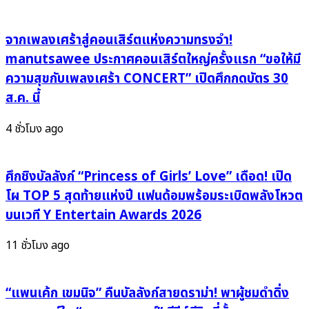
ฟอร์ม
ตอกย้ำ
ยักษ์
พลัง
Now
จากเพลงเศร้าสู่คอนเสิร์ตแห่งความทรงจำ!
เกิร์ล
You
กรุ๊ป
manutsawee ประกาศคอนเสิร์ตใหญ่ครั้งแรก “ขอให้มี
See
เจน
ความสุขกับเพลงเศร้า CONCERT” เปิดศึกกดบัตร 30
Me:
ใหม่
ส.ค. นี้
Now
ที่
You
ใคร
4 ชั่วโมง ago
Don’t
ก็
หยุด
ไม่
ศึกชิงบัลลังก์ “Princess of Girls’ Love” เดือด! เปิด
ได้!
โผ TOP 5 สุดท้ายแห่งปี แฟนด้อมพร้อมระเบิดพลังโหวต
บนเวที Y Entertain Awards 2026
11 ชั่วโมง ago
“แพนเค้ก เขมนิจ” คืนบัลลังก์สายดราม่า! พาผู้ชมดำดิ่ง