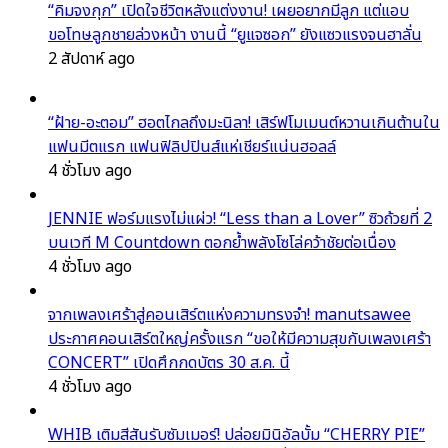
“คิมจงกุก” เปิดใจชีวิตหลังแต่งงาน! เผยอยากมีลูก แต่แอบ
ขอโทษลูกชายล่วงหน้า งานนี้ “ยูแจซอก” ยังแซวแรงจนฮาลั่น
2 สัปดาห์ ago
“ฝ้าย-อะตอม” ฮอตไกลถึงมะนิลา! เสิร์ฟโมเมนต์หวานเกินต้านใน
แฟนมีตแรก แฟนฟิลิปปินส์แห่เชียร์แน่นฮอลล์
4 ชั่วโมง ago
JENNIE ฟอร์มแรงไม่แผ่ว! “Less than a Lover” ซิวถ้วยที่ 2
บนเวที M Countdown ตอกย้ำพลังโซโล่คว้าชัยต่อเนื่อง
4 ชั่วโมง ago
จากเพลงเศร้าสู่คอนเสิร์ตแห่งความทรงจำ! manutsawee
ประกาศคอนเสิร์ตใหญ่ครั้งแรก “ขอให้มีความสุขกับเพลงเศร้า
CONCERT” เปิดศึกกดบัตร 30 ส.ค. นี้
4 ชั่วโมง ago
WHIB เติมสีสันรับซัมเมอร์! ปล่อยมินิอัลบั้ม “CHERRY PIE”