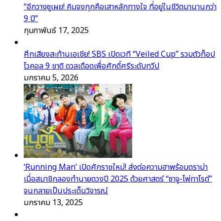
“อีกวางซูเผย! คิมจงกุกคือเสาหลักทางใจ ที่อยู่ในชีวิตมานานกว่า
9 ปี”
กุมภาพันธ์ 17, 2025
ศึกเสียงสะท้านเอเชีย! SBS เปิดเวที “Veiled Cup” รวมตัวท็อป
โวคอล 9 ชาติ ดวลเดือดเพื่อศักดิ์ศรีระดับทวีป
มกราคม 5, 2026
‘Running Man’ เปิดศักราชใหม่! ส่งต่อความฮาพร้อมดราม่า
เมื่อสมาชิกลองทำนายดวงปี 2025 ด้วยศาสตร์ “ซาจู-ไพ่ทาโรต์”
จนกลายเป็นประเด็นวิจารณ์
มกราคม 13, 2025