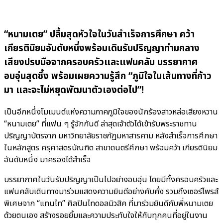
“หนามเตย” ปลื้มสุดหัวใจในวันสำเร็จการศึกษา คว้า
เกียรตินิยมอันดับหนึ่งพร้อมเดินรับปริญญาท่ามกลาง
เสียงปรบมือจากครอบครัวและแฟนคลับ บรรยากาศ
อบอุ่นสุดซึ้ง พร้อมเผยความรู้สึก “ภูมิใจในเส้นทางที่ก้าว
มา และจะไม่หยุดพัฒนาตัวเองต่อไป”!
เป็นอีกหนึ่งโมเมนต์แห่งความภาคภูมิใจของนักร้องสาวหล่อเสียงหวาน
“หนามเตย” ที่แฟน ๆ รู้จักกันดี ล่าสุดเจ้าตัวได้เข้ารับพระราชทาน
ปริญญาบัตรจาก มหาวิทยาลัยราชภัฏมหาสารคาม หลังสำเร็จการศึกษา
ในหลักสูตร ครุศาสตรบัณฑิต สาขาดนตรีศึกษา พร้อมคว้า เกียรตินิยม
อันดับหนึ่ง มาครองได้สำเร็จ
บรรยากาศในวันรับปริญญาเป็นไปอย่างอบอุ่น โดยมีทั้งครอบครัวและ
แฟนคลับเดินทางมาร่วมแสดงความยินดีอย่างคับคั่ง รวมถึงเซอร์ไพรส์
พิเศษจาก “แทนไท” ศิลปินไทดอลมิวสิค ที่มาร่วมยินดีกับพี่หนามเตย
ด้วยตนเอง สร้างรอยยิ้มและความประทับใจให้กับทุกคนที่อยู่ในงาน