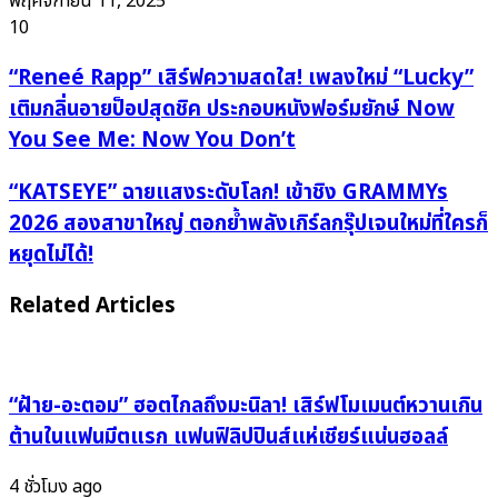
พฤศจิกายน 11, 2025
10
“Reneé
“Reneé Rapp” เสิร์ฟความสดใส! เพลงใหม่ “Lucky”
Rapp”
เติมกลิ่นอายป็อปสุดชิค ประกอบหนังฟอร์มยักษ์ Now
เสิร์ฟ
You See Me: Now You Don’t
ความ
สดใส!
“KATSEYE”
“KATSEYE” ฉายแสงระดับโลก! เข้าชิง GRAMMYs
เพลง
ฉาย
2026 สองสาขาใหญ่ ตอกย้ำพลังเกิร์ลกรุ๊ปเจนใหม่ที่ใครก็
ใหม่
แสง
หยุดไม่ได้!
“Lucky”
ระดับ
เติม
โลก!
Related Articles
กลิ่น
เข้า
อาย
ชิง
ป็อป
GRAMMYs
สุด
2026
“ฝ้าย-อะตอม” ฮอตไกลถึงมะนิลา! เสิร์ฟโมเมนต์หวานเกิน
ชิค
สอง
ต้านในแฟนมีตแรก แฟนฟิลิปปินส์แห่เชียร์แน่นฮอลล์
ประกอบ
สาขา
หนัง
ใหญ่
4 ชั่วโมง ago