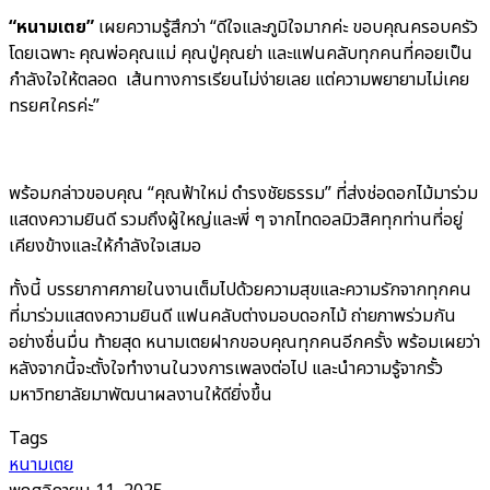
“หนามเตย”
เผยความรู้สึกว่า “ดีใจและภูมิใจมากค่ะ ขอบคุณครอบครัว
โดยเฉพาะ คุณพ่อคุณแม่ คุณปู่คุณย่า และแฟนคลับทุกคนที่คอยเป็น
กำลังใจให้ตลอด เส้นทางการเรียนไม่ง่ายเลย แต่ความพยายามไม่เคย
ทรยศใครค่ะ”
พร้อมกล่าวขอบคุณ “คุณฟ้าใหม่ ดำรงชัยธรรม” ที่ส่งช่อดอกไม้มาร่วม
แสดงความยินดี รวมถึงผู้ใหญ่และพี่ ๆ จากไทดอลมิวสิคทุกท่านที่อยู่
เคียงข้างและให้กำลังใจเสมอ
ทั้งนี้ บรรยากาศภายในงานเต็มไปด้วยความสุขและความรักจากทุกคน
ที่มาร่วมแสดงความยินดี แฟนคลับต่างมอบดอกไม้ ถ่ายภาพร่วมกัน
อย่างชื่นมื่น ท้ายสุด หนามเตยฝากขอบคุณทุกคนอีกครั้ง พร้อมเผยว่า
หลังจากนี้จะตั้งใจทำงานในวงการเพลงต่อไป และนำความรู้จากรั้ว
มหาวิทยาลัยมาพัฒนาผลงานให้ดียิ่งขึ้น
Tags
หนามเตย