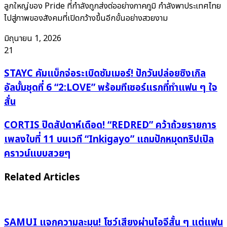
ลูกใหญ่ของ Pride ที่กำลังถูกส่งต่ออย่างภาคภูมิ กำลังพาประเทศไทย
ไปสู่ภาพของสังคมที่เปิดกว้างขึ้นอีกขั้นอย่างสวยงาม
มิถุนายน 1, 2026
21
STAYC
STAYC คัมแบ็กจ่อระเบิดซัมเมอร์! ปักวันปล่อยซิงเกิล
คัม
อัลบั้มชุดที่ 6 “2:LOVE” พร้อมทีเซอร์แรกที่ทำแฟน ๆ ใจ
แบ็ก
สั่น
จ่อ
ระเบิด
CORTIS
CORTIS ปิดสัปดาห์เดือด! “REDRED” คว้าถ้วยรายการ
ซัมเมอร์!
ปิด
เพลงใบที่ 11 บนเวที “Inkigayo” แถมปักหมุดทริปเปิล
ปัก
สัปดาห์
คราวน์แบบสวยๆ
วัน
เดือด!
ปล่อย
“REDRED”
Related Articles
ซิงเกิล
คว้า
อัลบั้ม
ถ้วย
ชุด
รายการ
ที่
เพลง
SAMUI แจกความละมุน! โชว์เสียงผ่านไอจีสั้น ๆ แต่แฟน