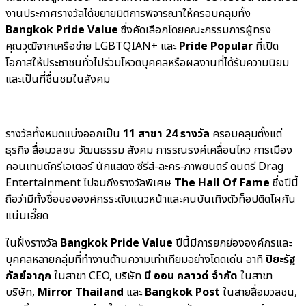
งานประกาศรางวัลได้ขยายมิติการพิจารณาให้ครอบคลุมทั้ง
Bangkok Pride Value
ซึ่งคัดเลือกโดยคณะกรรมการผู้ทรง
คุณวุฒิจากเครือข่าย LGBTQIAN+ และ
Pride Popular
ที่เปิด
โอกาสให้ประชาชนทั่วไปร่วมโหวตบุคคลหรือผลงานที่ได้รับความนิยม
และเป็นที่ชื่นชมในสังคม
รางวัลทั้งหมดแบ่งออกเป็น
11 สาขา 24 รางวัล
ครอบคลุมตั้งแต่
ธุรกิจ สื่อมวลชน วัฒนธรรม สังคม การรณรงค์เคลื่อนไหว การเมือง
คอนเทนต์ครีเอเตอร์ นักแสดง ซีรีส์-ละคร-ภาพยนตร์ ดนตรี Drag
Entertainment ไปจนถึงรางวัลพิเศษ
The Hall Of Fame
ซึ่งปีนี้
ถือว่ามีทั้งชื่อขององค์กรระดับแนวหน้าและคนบันเทิงตัวท็อปติดโผกัน
แน่นเอี๊ยด
ในฝั่งรางวัล
Bangkok Pride Value
ปีนี้มีการยกย่ององค์กรและ
บุคคลหลายกลุ่มที่ทำงานด้านความเท่าเทียมอย่างโดดเด่น อาทิ
ปิยะรัฐ
กัลย์จาฤก
ในสาขา CEO, บริษัท
บี ออน คลาวด์ จำกัด
ในสาขา
บริษัท,
Mirror Thailand
และ
Bangkok Post
ในสายสื่อมวลชน,