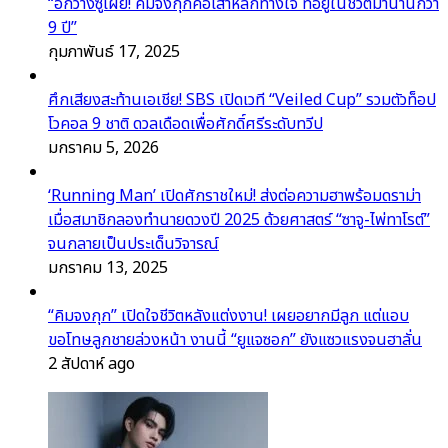
“อีกวางซูเผย! คิมจงกุกคือเสาหลักทางใจ ที่อยู่ในชีวิตมานานกว่า
9 ปี”
กุมภาพันธ์ 17, 2025
ศึกเสียงสะท้านเอเชีย! SBS เปิดเวที “Veiled Cup” รวมตัวท็อป
โวคอล 9 ชาติ ดวลเดือดเพื่อศักดิ์ศรีระดับทวีป
มกราคม 5, 2026
‘Running Man’ เปิดศักราชใหม่! ส่งต่อความฮาพร้อมดราม่า
เมื่อสมาชิกลองทำนายดวงปี 2025 ด้วยศาสตร์ “ซาจู-ไพ่ทาโรต์”
จนกลายเป็นประเด็นวิจารณ์
มกราคม 13, 2025
“คิมจงกุก” เปิดใจชีวิตหลังแต่งงาน! เผยอยากมีลูก แต่แอบ
ขอโทษลูกชายล่วงหน้า งานนี้ “ยูแจซอก” ยังแซวแรงจนฮาลั่น
2 สัปดาห์ ago