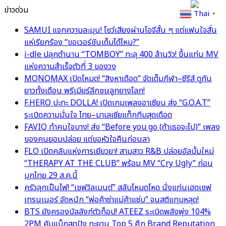
ข่าวด่วน
Thai
▼
SAMUI แจกความละมุน! โชว์เสียงผ่านไอจีสั้น ๆ แต่แฟนใจสั่น
แห่เรียกร้อง “ขอเวอร์ชันเต็มได้ไหม?”
i-dle ปลุกตำนาน “TOMBOY” ทะลุ 400 ล้านวิว! ขึ้นแท่น MV
แห่งความสำเร็จตัวที่ 3 ของวง
MONOMAX เปิดโหมด! “สิงหาเดือด” จัดเต็มกีฬา–ซีรีส์ ดูกัน
ยาวทั้งเดือน พรีเมียร์ลีกชนลูกยางโลก!
F.HERO ปะทะ DOLLA! เปิดเกมเพลงอาเซียน ส่ง “G.O.A.T”
ระเบิดความมั่นใจ ไทย–มาเลเซียแท็กทีมสุดเดือด
FAVIQ ทำคนใจบาง! ส่ง “Before you go (ถ้าเธอจะไป)” เพลง
ของคนยอมปล่อย แต่ขอหัวใจคืนก่อนลา
FLO เปิดคลับแห่งการเยียวยา! สามสาว R&B ปล่อยอัลบั้มใหม่
“THERAPY AT THE CLUB” พร้อม MV “Cry Ugly” ก่อน
บุกไทย 29 ส.ค.นี้
ครัวลุกเป็นไฟ! “เชฟวิลเมนต์” สลับโหมดโหด นั่งแท่นเฮดเชฟ
เทรนเนอร์ จัดหนัก “พ่อค้าซ่าแม่ค้าแซ่บ” จนสติแทบหลุด!
BTS ยังครองบัลลังก์ตัวท็อป! ATEEZ ระเบิดพลังพุ่ง 104%
2PM คัมแบ็กสุดปัง ทะยาน Top 5 ศึก Brand Reputation