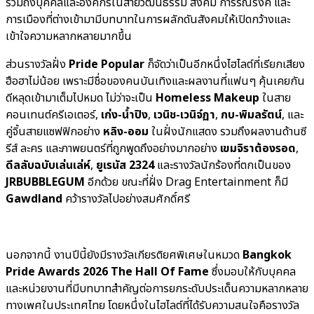
รวมถึงบุคคลและองค์กรในสายวัฒนธรรม สังคม การรณรงค์ และ
การเมืองที่ต่างเข้ามามีบทบาทในการผลักดันสังคมให้เปิดกว้างและ
เข้าใจความหลากหลายมากขึ้น
ส่วนรางวัลฝั่ง
Pride Popular
ก็จัดว่าเป็นอีกหนึ่งไฮไลต์ที่เรียกเสียง
ฮือฮาไม่น้อย เพราะมีชื่อของคนบันเทิงและผลงานที่แฟนๆ คุ้นเคยกัน
ดีหลุดเข้ามาเต็มไปหมด ไม่ว่าจะเป็น
Homeless Makeup
ในสาย
คอนเทนต์ครีเอเตอร์,
เก่ง-น้ำปิง
,
เวนิช-เวนิจ์ฏา
,
กบ-พิมลรัตน์
, และ
คู่จิ้นสายแซฟฟิกอย่าง
หลิง-ออม
ในฝั่งนักแสดง รวมถึงผลงานด้านซี
รีส์ ละคร และภาพยนตร์ที่ถูกพูดถึงอย่างมากอย่าง
เขมจิราต้องรอด
,
ดีลลับฉบับเล่นเล่ห์
,
ยูเรนัส 2324
และรางวัลนักร้องที่ตกเป็นของ
JRBUBBLEGUM
อีกด้วย ขณะที่ฝั่ง Drag Entertainment ก็มี
Gawdland
คว้ารางวัลไปอย่างสมศักดิ์ศรี
นอกจากนี้ งานปีนี้ยังมีรางวัลเกียรติยศพิเศษในหมวด
Bangkok
Pride Awards 2026 The Hall Of Fame
ซึ่งมอบให้กับบุคคล
และหน่วยงานที่มีบทบาทสำคัญต่อการยกระดับประเด็นความหลากหลาย
ทางเพศในประเทศไทย โดยหนึ่งในไฮไลต์ที่ได้รับความสนใจคือรางวัล