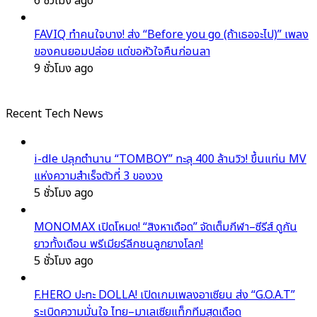
6 ชั่วโมง ago
FAVIQ ทำคนใจบาง! ส่ง “Before you go (ถ้าเธอจะไป)” เพลง
ของคนยอมปล่อย แต่ขอหัวใจคืนก่อนลา
9 ชั่วโมง ago
Recent Tech News
i-dle ปลุกตำนาน “TOMBOY” ทะลุ 400 ล้านวิว! ขึ้นแท่น MV
แห่งความสำเร็จตัวที่ 3 ของวง
5 ชั่วโมง ago
MONOMAX เปิดโหมด! “สิงหาเดือด” จัดเต็มกีฬา–ซีรีส์ ดูกัน
ยาวทั้งเดือน พรีเมียร์ลีกชนลูกยางโลก!
5 ชั่วโมง ago
F.HERO ปะทะ DOLLA! เปิดเกมเพลงอาเซียน ส่ง “G.O.A.T”
ระเบิดความมั่นใจ ไทย–มาเลเซียแท็กทีมสุดเดือด