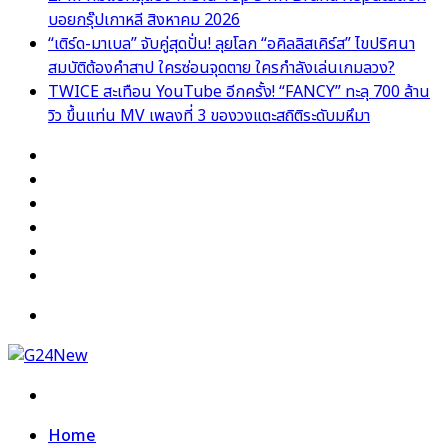
บอยกรุ๊ปเกาหลี สิงหาคม 2026
“เติร์ด-มาเบล” จับคู่สุดปั่น! ลุยโลก “อคิลลิสเคิร์ส” ไขปริศนา
สมบัติต้องคำสาป ใครซ่อนจุดตาย ใครกำลังเล่นเกมลวง?
TWICE สะเทือน YouTube อีกครั้ง! “FANCY” ทะลุ 700 ล้าน
วิว ขึ้นแท่น MV เพลงที่ 3 ของวงแตะสถิติระดับมหึมา
Facebook
X
YouTube
Instagram
TikTok
Switch
skin
Menu
Search
for
Home