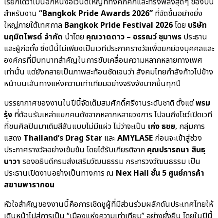
เรียกได้ว่าเป็นอีกหนึ่งอีเวนต์ใหญ่ที่ทั้งคึกคักและทรงพลังสุดๆ ของปีนี้
สำหรับงาน
“Bangkok Pride Awards 2026”
ที่จัดขึ้นอย่างยิ่ง
ใหญ่ภายใต้เทศกาล
Bangkok Pride Festival 2026
โดย
บริษัท
นฤมิตไพรด์ จำกัด
นำโดย
คุณวาดดาว – อรรณว์ ชุมาพร
ประธาน
และผู้ก่อตั้ง ซึ่งปีนี้ไม่เพียงเป็นเวทีประกาศรางวัลเพื่อยกย่องบุคคลและ
องค์กรที่มีบทบาทสำคัญในการขับเคลื่อนความหลากหลายทางเพศ
เท่านั้น แต่ยังกลายเป็นภาพสะท้อนชัดเจนว่า สังคมไทยกำลังก้าวไปข้าง
หน้าบนเส้นทางแห่งความเท่าเทียมอย่างจริงจังมากขึ้นทุกปี
บรรยากาศของงานในปีนี้จัดเต็มสมศักดิ์ศรีงานระดับชาติ ตั้งแต่
พรม
รุ้ง
ที่ต้อนรับเหล่าแขกคนดังจากหลากหลายวงการ ไปจนถึงโชว์เปิดเวที
ที่ขนศิลปินมาเติมสีสันแบบไม่มีแผ่ว ไม่ว่าจะเป็น
เก่ง ธชย
, กลุ่มการ
แสดง
Thailand’s Drag Star
และ
AMYLASE
ก่อนจะเข้าสู่ช่วง
ประกาศรางวัลอย่างเข้มข้น โดยได้รับเกียรติจาก
คุณปรารถนา สินธุ
นาวา
รองอธิบดีกรมส่งเสริมวัฒนธรรม กระทรวงวัฒนธรรม เป็น
ประธานเปิดงานอย่างเป็นทางการ ณ
Nex Hall ชั้น 5 ศูนย์การค้า
สยามพารากอน
หัวใจสำคัญของงานนี้คือการเชิดชูผู้ที่มีส่วนร่วมผลักดันประเทศไทยให้
เดินหน้าไปสู่การเป็น “เมืองแห่งความเท่าเทียม” อย่างยั่งยืน โดยในปีนี้