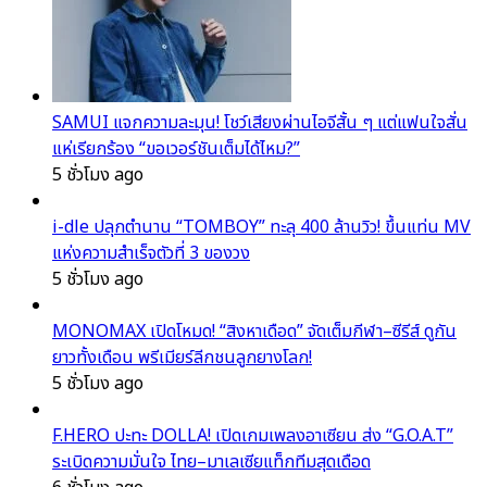
SAMUI แจกความละมุน! โชว์เสียงผ่านไอจีสั้น ๆ แต่แฟนใจสั่น
แห่เรียกร้อง “ขอเวอร์ชันเต็มได้ไหม?”
5 ชั่วโมง ago
i-dle ปลุกตำนาน “TOMBOY” ทะลุ 400 ล้านวิว! ขึ้นแท่น MV
แห่งความสำเร็จตัวที่ 3 ของวง
5 ชั่วโมง ago
MONOMAX เปิดโหมด! “สิงหาเดือด” จัดเต็มกีฬา–ซีรีส์ ดูกัน
ยาวทั้งเดือน พรีเมียร์ลีกชนลูกยางโลก!
5 ชั่วโมง ago
F.HERO ปะทะ DOLLA! เปิดเกมเพลงอาเซียน ส่ง “G.O.A.T”
ระเบิดความมั่นใจ ไทย–มาเลเซียแท็กทีมสุดเดือด