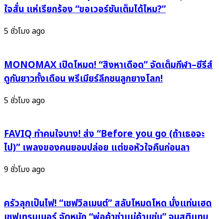
6
ใบ
ใจสั่น แห่เรียกร้อง “ขอเวอร์ชันเต็มได้ไหม?”
“2:LOVE”
ที่
พร้อม
11
5 ชั่วโมง ago
ที
บน
เซอร์
เวที
แรก
MONOMAX เปิดโหมด! “สิงหาเดือด” จัดเต็มกีฬา–ซีรีส์
“Inkigayo”
ที่
แถม
ดูกันยาวทั้งเดือน พรีเมียร์ลีกชนลูกยางโลก!
ทำ
ปัก
แฟน
หมุด
5 ชั่วโมง ago
ๆ
ทริปเปิล
ใจ
ครา
สั่น
FAVIQ ทำคนใจบาง! ส่ง “Before you go (ถ้าเธอจะ
วน์
แบบ
ไป)” เพลงของคนยอมปล่อย แต่ขอหัวใจคืนก่อนลา
สวยๆ
9 ชั่วโมง ago
ครัวลุกเป็นไฟ! “เชฟวิลเมนต์” สลับโหมดโหด นั่งแท่นเฮด
เชฟเทรนเนอร์ จัดหนัก “พ่อค้าซ่าแม่ค้าแซ่บ” จนสติแทบ