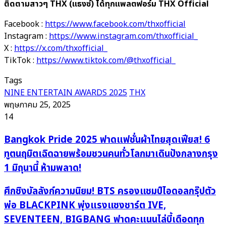
ติดตามสาวๆ THX (แธงซ์) ได้ทุกแพลตฟอร์ม THX Official
Facebook :
https://www.facebook.com/thxofficial
Instagram :
https://www.instagram.com/thxofficial_
X :
https://x.com/thxofficial_
TikTok :
https://www.tiktok.com/@thxofficial_
Tags
NINE ENTERTAIN AWARDS 2025
THX
พฤษภาคม 25, 2025
14
Bangkok
Bangkok Pride 2025 ฟาดแฟชั่นผ้าไทยสุดเฟียส! 6
Pride
ทูตนฤมิตเฉิดฉายพร้อมชวนคนทั่วโลกมาเดินปังกลางกรุง
2025
1 มิถุนานี้ ห้ามพลาด!
ฟาด
แฟชั่น
ศึก
ศึกชิงบัลลังก์ความนิยม! BTS ครองแชมป์ไอดอลกรุ๊ปตัว
ผ้า
ชิง
พ่อ BLACKPINK พุ่งแรงแซงชาร์ต IVE,
ไทย
บัลลังก์
SEVENTEEN, BIGBANG ฟาดคะแนนไล่บี้เดือดทุก
สุด