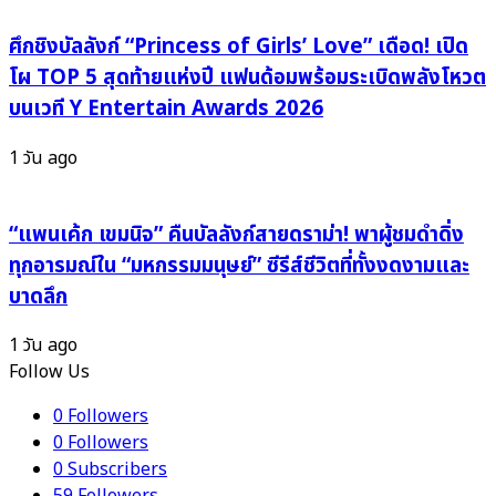
ถุน
คะแนน
านี้
ไล่
ศึกชิงบัลลังก์ “Princess of Girls’ Love” เดือด! เปิด
ห้าม
บี้
โผ TOP 5 สุดท้ายแห่งปี แฟนด้อมพร้อมระเบิดพลังโหวต
พลาด!
เดือด
บนเวที Y Entertain Awards 2026
ทุก
ตาราง
1 วัน ago
เมตร!
“แพนเค้ก เขมนิจ” คืนบัลลังก์สายดราม่า! พาผู้ชมดำดิ่ง
ทุกอารมณ์ใน “มหกรรมมนุษย์” ซีรีส์ชีวิตที่ทั้งงดงามและ
บาดลึก
1 วัน ago
Follow Us
0
Followers
0
Followers
0
Subscribers