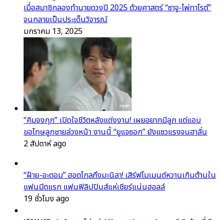
เมื่อสมาชิกลองทำนายดวงปี 2025 ด้วยศาสตร์ “ซาจู-ไพ่ทาโรต์”
จนกลายเป็นประเด็นวิจารณ์
มกราคม 13, 2025
“คิมจงกุก” เปิดใจชีวิตหลังแต่งงาน! เผยอยากมีลูก แต่แอบ
ขอโทษลูกชายล่วงหน้า งานนี้ “ยูแจซอก” ยังแซวแรงจนฮาลั่น
2 สัปดาห์ ago
“ฝ้าย-อะตอม” ฮอตไกลถึงมะนิลา! เสิร์ฟโมเมนต์หวานเกินต้านใน
แฟนมีตแรก แฟนฟิลิปปินส์แห่เชียร์แน่นฮอลล์
19 ชั่วโมง ago