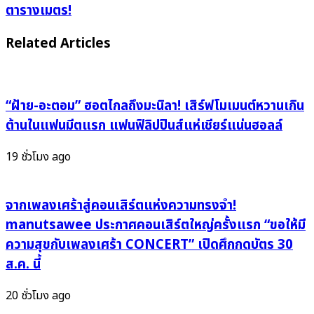
ความ
ตารางเมตร!
เฟียส!
นิยม!
6
BTS
Related Articles
ทูต
ครอง
นฤมิต
แชมป์
เฉิด
ไอ
ฉาย
ดอล
“ฝ้าย-อะตอม” ฮอตไกลถึงมะนิลา! เสิร์ฟโมเมนต์หวานเกิน
พร้อม
กรุ๊ป
ต้านในแฟนมีตแรก แฟนฟิลิปปินส์แห่เชียร์แน่นฮอลล์
ชวน
ตัว
คน
พ่อ
19 ชั่วโมง ago
ทั่ว
BLACKPINK
โลก
พุ่ง
มา
แรง
จากเพลงเศร้าสู่คอนเสิร์ตแห่งความทรงจำ!
เดิน
แซง
manutsawee ประกาศคอนเสิร์ตใหญ่ครั้งแรก “ขอให้มี
ปัง
ชาร์ต
ความสุขกับเพลงเศร้า CONCERT” เปิดศึกกดบัตร 30
กลาง
IVE,
ส.ค. นี้
กรุง
SEVENTEEN,
1
BIGBANG
20 ชั่วโมง ago
มิ
ฟาด