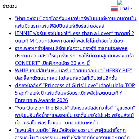
ข่าวด่วน
Thai
▼
“ฝ้าย-อะตอม” ฮอตไกลถึงมะนิลา! เสิร์ฟโมเมนต์หวานเกินต้านใน
แฟนมีตแรก แฟนฟิลิปปินส์แห่เชียร์แน่นฮอลล์
JENNIE ฟอร์มแรงไม่แผ่ว! “Less than a Lover” ซิวถ้วยที่ 2
บนเวที M Countdown ตอกย้ำพลังโซโล่คว้าชัยต่อเนื่อง
จากเพลงเศร้าสู่คอนเสิร์ตแห่งความทรงจำ! manutsawee
ประกาศคอนเสิร์ตใหญ่ครั้งแรก “ขอให้มีความสุขกับเพลงเศร้า
CONCERT” เปิดศึกกดบัตร 30 ส.ค. นี้
WHIB เติมสีสันรับซัมเมอร์! ปล่อยมินิอัลบั้ม “CHERRY PIE”
ปลดล็อกตัวตนบทใหม่ โชว์เสน่ห์สดใสที่เติบโตไปอีกขั้น
ศึกชิงบัลลังก์ “Princess of Girls’ Love” เดือด! เปิดโผ TOP
5 สุดท้ายแห่งปี แฟนด้อมพร้อมระเบิดพลังโหวตบนเวที Y
Entertain Awards 2026
“You Quiz on the Block” ยังครองบัลลังก์วาไรตี้! “ยูแจซอก”
พาผู้ชมอินทั้งน้ำตาและรอยยิ้ม เรตติ้งแกร่งไม่แผ่ว พร้อมส่งไม้
ต่อ “คริสโตเฟอร์ โนแลน” บุกจอสัปดาห์หน้า
“แพนเค้ก เขมนิจ” คืนบัลลังก์สายดราม่า! พาผู้ชมดำดิ่งทุก
อารมณ์ใน “มหกรรมมนุษย์” ซีรีส์ชีวิตที่ทั้งงดงามและบาดลึก