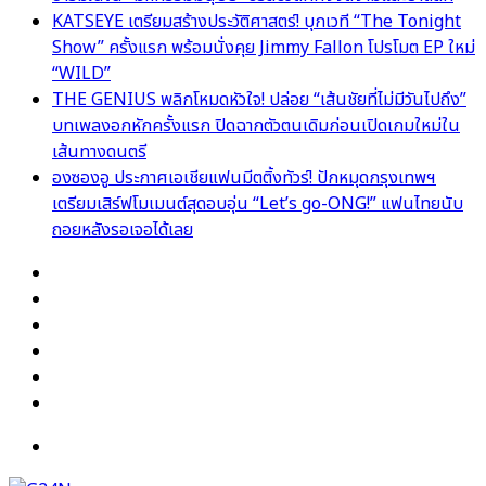
KATSEYE เตรียมสร้างประวัติศาสตร์! บุกเวที “The Tonight
Show” ครั้งแรก พร้อมนั่งคุย Jimmy Fallon โปรโมต EP ใหม่
“WILD”
THE GENIUS พลิกโหมดหัวใจ! ปล่อย “เส้นชัยที่ไม่มีวันไปถึง”
บทเพลงอกหักครั้งแรก ปิดฉากตัวตนเดิมก่อนเปิดเกมใหม่ใน
เส้นทางดนตรี
องซองอู ประกาศเอเชียแฟนมีตติ้งทัวร์! ปักหมุดกรุงเทพฯ
เตรียมเสิร์ฟโมเมนต์สุดอบอุ่น “Let’s go-ONG!” แฟนไทยนับ
ถอยหลังรอเจอได้เลย
Facebook
X
YouTube
Instagram
TikTok
Switch
skin
Menu