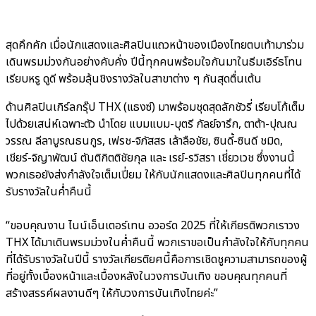
สุดคึกคัก เมื่อนักแสดงและศิลปินแถวหน้าของเมืองไทยตบเท้ามาร่วม
เดินพรมม่วงกันอย่างคับคั่ง ปีนี้ทุกคนพร้อมใจกันมาในธีมเอิร์ธโทน
เรียบหรู ดูดี พร้อมลุ้นชิงรางวัลในสาขาต่าง ๆ กันสุดตื่นเต้น
ด้านศิลปินเกิร์ลกรุ๊ป THX (แธงซ์) มาพร้อมชุดสุดลักชัวรี่ เรียบโก้เต็ม
ไปด้วยเสน่ห์เฉพาะตัว นำโดย แบมแบม-บุตรี กัลย์จารึก, ตาต้า-ปุณณ
วรรณ ลีลาบูรณธนกูร, เฟรช-จิภัสสร เล้าลือชัย, ซินดี้-ซินดี ชมิด,
เชียร์-จิญาพัฒน์ ตันติกิตติชัยกุล และ เรย์-รวิสรา เชี่ยวเวช ซึ่งงานนี้
พวกเธอยังส่งกำลังใจเต็มเปี่ยม ให้กับนักแสดงและศิลปินทุกคนที่ได้
รับรางวัลในค่ำคืนนี้
“ขอบคุณงาน ไนน์เอ็นเตอร์เทน อวอร์ด 2025 ที่ให้เกียรติพวกเราวง
THX ได้มาเดินพรมม่วงในค่ำคืนนี้ พวกเราขอเป็นกำลังใจให้กับทุกคน
ที่ได้รับรางวัลในปีนี้ รางวัลเกียรติยศนี้คือการเชิดชูความสามารถของผู้
ที่อยู่ทั้งเบื้องหน้าและเบื้องหลังในวงการบันเทิง ขอบคุณทุกคนที่
สร้างสรรค์ผลงานดีๆ ให้กับวงการบันเทิงไทยค่ะ”