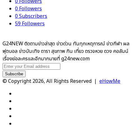
0
Followers
0
Followers
0
Subscribers
59
Followers
G24NEW ติดตามข่าวล่าสุด ข่าวด่วน ทันทุกเหตุการณ์ ข่าวกีฬา ผล
ฟุตบอล ข่าวบันเทิง ดารา สุขภาพ กิน เที่ยว ตรวจหวย ดวง คอลัมน์
เรื่องย่อละครและอีกมากมายที่ g24new.com
Enter
your
Email
© Copyright 2026, All Rights Reserved |
eHowMe
address
Facebook
X
YouTube
Instagram
TikTok
Facebook
X
WhatsApp
Telegram
Viber
Back