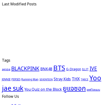
Last Modified Posts
Tags
BTS
BLACKPINK
IVE
BNK48
G-Dragon
aespa
ILLIT
Yoo
THX
Stray Kids
JENNIE
PERSES
Running Man
TWICE
SEVENTEEN
ยูแจซอก
jae suk
You Quiz on the Block
เชฟวิลแมน
Follow Us