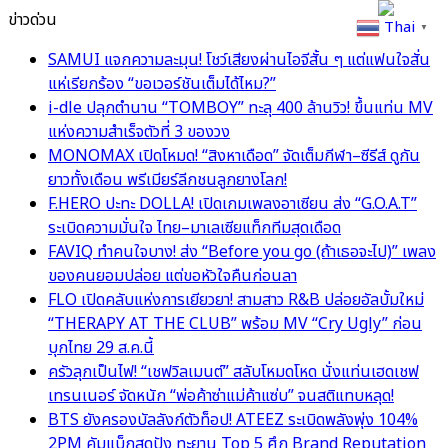
ข่าวด่วน
Thai
▼
SAMUI แจกความละมุน! โชว์เสียงผ่านไอจีสั้น ๆ แต่แฟนใจสั่น
แห่เรียกร้อง “ขอเวอร์ชันเต็มได้ไหม?”
i-dle ปลุกตำนาน “TOMBOY” ทะลุ 400 ล้านวิว! ขึ้นแท่น MV
แห่งความสำเร็จตัวที่ 3 ของวง
MONOMAX เปิดโหมด! “สิงหาเดือด” จัดเต็มกีฬา–ซีรีส์ ดูกัน
ยาวทั้งเดือน พรีเมียร์ลีกชนลูกยางโลก!
F.HERO ปะทะ DOLLA! เปิดเกมเพลงอาเซียน ส่ง “G.O.A.T”
ระเบิดความมั่นใจ ไทย–มาเลเซียแท็กทีมสุดเดือด
FAVIQ ทำคนใจบาง! ส่ง “Before you go (ถ้าเธอจะไป)” เพลง
ของคนยอมปล่อย แต่ขอหัวใจคืนก่อนลา
FLO เปิดคลับแห่งการเยียวยา! สามสาว R&B ปล่อยอัลบั้มใหม่
“THERAPY AT THE CLUB” พร้อม MV “Cry Ugly” ก่อน
บุกไทย 29 ส.ค.นี้
ครัวลุกเป็นไฟ! “เชฟวิลเมนต์” สลับโหมดโหด นั่งแท่นเฮดเชฟ
เทรนเนอร์ จัดหนัก “พ่อค้าซ่าแม่ค้าแซ่บ” จนสติแทบหลุด!
BTS ยังครองบัลลังก์ตัวท็อป! ATEEZ ระเบิดพลังพุ่ง 104%
2PM คัมแบ็กสุดปัง ทะยาน Top 5 ศึก Brand Reputation