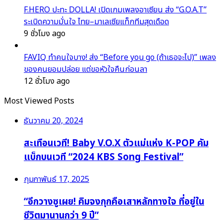
F.HERO ปะทะ DOLLA! เปิดเกมเพลงอาเซียน ส่ง “G.O.A.T”
ระเบิดความมั่นใจ ไทย–มาเลเซียแท็กทีมสุดเดือด
9 ชั่วโมง ago
FAVIQ ทำคนใจบาง! ส่ง “Before you go (ถ้าเธอจะไป)” เพลง
ของคนยอมปล่อย แต่ขอหัวใจคืนก่อนลา
12 ชั่วโมง ago
Most Viewed Posts
ธันวาคม 20, 2024
สะเทือนเวที! Baby V.O.X ตัวแม่แห่ง K-POP คัม
แบ็กบนเวที “2024 KBS Song Festival”
กุมภาพันธ์ 17, 2025
“อีกวางซูเผย! คิมจงกุกคือเสาหลักทางใจ ที่อยู่ใน
ชีวิตมานานกว่า 9 ปี”