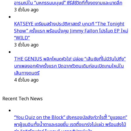
อารมณ์ใน “มหกรรมมนุษย์” ซีรีส์ชีวิตที่ทั้งงดงามและบาดลึก
3 ชั่วโมง ago
KATSEYE เตรียมสร้างประวัติศาสตร์! บุกเวที “The Tonight
Show” ครั้งแรก พร้อมนั่งคุย Jimmy Fallon โปรโมต EP ใหม่
“WILD”
3 ชั่วโมง ago
THE GENIUS พลิกโหมดหัวใจ! ปล่อย “เส้นชัยที่ไม่มีวันไปถึง”
บทเพลงอกหักครั้งแรก ปิดฉากตัวตนเดิมก่อนเปิดเกมใหม่ใน
เส้นทางดนตรี
4 ชั่วโมง ago
Recent Tech News
“You Quiz on the Block” ยังครองบัลลังก์วาไรตี้! “ยูแจซอก”
พาผู้ชมอินทั้งน้ำตาและรอยยิ้ม เรตติ้งแกร่งไม่แผ่ว พร้อมส่งไม้