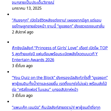
จนกลายเป็นประเด็นวิจารณ์
มกราคม 13, 2025
“คิมจงกุก” เปิดใจชีวิตหลังแต่งงาน! เผยอยากมีลูก แต่แอบ
ขอโทษลูกชายล่วงหน้า งานนี้ “ยูแจซอก” ยังแซวแรงจนฮาลั่น
2 สัปดาห์ ago
ศึกชิงบัลลังก์ “Princess of Girls’ Love” เดือด! เปิดโผ TOP
5 สุดท้ายแห่งปี แฟนด้อมพร้อมระเบิดพลังโหวตบนเวที Y
Entertain Awards 2026
3 ชั่วโมง ago
“You Quiz on the Block” ยังครองบัลลังก์วาไรตี้! “ยูแจซอก”
พาผู้ชมอินทั้งน้ำตาและรอยยิ้ม เรตติ้งแกร่งไม่แผ่ว พร้อมส่งไม้
ต่อ “คริสโตเฟอร์ โนแลน” บุกจอสัปดาห์หน้า
3 ชั่วโมง ago
“แพนเค้ก เขมนิจ” คืนบัลลังก์สายดราม่า! พาผู้ชมดำดิ่งทุก