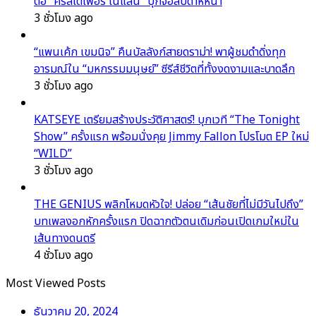
ต่อ “คริสโตเฟอร์ โนแลน” บุกจอสัปดาห์หน้า
3 ชั่วโมง ago
“แพนเค้ก เขมนิจ” คืนบัลลังก์สายดราม่า! พาผู้ชมดำดิ่งทุก
อารมณ์ใน “มหกรรมมนุษย์” ซีรีส์ชีวิตที่ทั้งงดงามและบาดลึก
3 ชั่วโมง ago
KATSEYE เตรียมสร้างประวัติศาสตร์! บุกเวที “The Tonight
Show” ครั้งแรก พร้อมนั่งคุย Jimmy Fallon โปรโมต EP ใหม่
“WILD”
3 ชั่วโมง ago
THE GENIUS พลิกโหมดหัวใจ! ปล่อย “เส้นชัยที่ไม่มีวันไปถึง”
บทเพลงอกหักครั้งแรก ปิดฉากตัวตนเดิมก่อนเปิดเกมใหม่ใน
เส้นทางดนตรี
4 ชั่วโมง ago
Most Viewed Posts
ธันวาคม 20, 2024