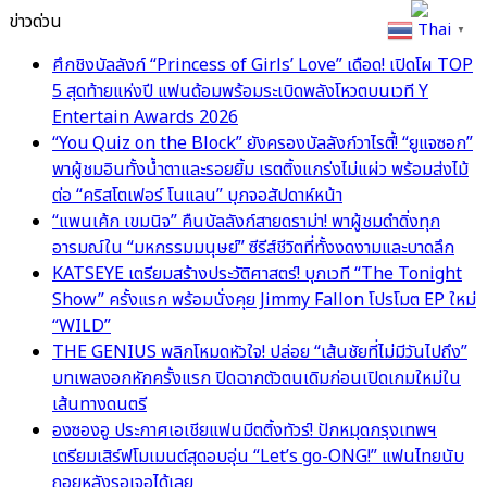
ข่าวด่วน
Thai
▼
ศึกชิงบัลลังก์ “Princess of Girls’ Love” เดือด! เปิดโผ TOP
5 สุดท้ายแห่งปี แฟนด้อมพร้อมระเบิดพลังโหวตบนเวที Y
Entertain Awards 2026
“You Quiz on the Block” ยังครองบัลลังก์วาไรตี้! “ยูแจซอก”
พาผู้ชมอินทั้งน้ำตาและรอยยิ้ม เรตติ้งแกร่งไม่แผ่ว พร้อมส่งไม้
ต่อ “คริสโตเฟอร์ โนแลน” บุกจอสัปดาห์หน้า
“แพนเค้ก เขมนิจ” คืนบัลลังก์สายดราม่า! พาผู้ชมดำดิ่งทุก
อารมณ์ใน “มหกรรมมนุษย์” ซีรีส์ชีวิตที่ทั้งงดงามและบาดลึก
KATSEYE เตรียมสร้างประวัติศาสตร์! บุกเวที “The Tonight
Show” ครั้งแรก พร้อมนั่งคุย Jimmy Fallon โปรโมต EP ใหม่
“WILD”
THE GENIUS พลิกโหมดหัวใจ! ปล่อย “เส้นชัยที่ไม่มีวันไปถึง”
บทเพลงอกหักครั้งแรก ปิดฉากตัวตนเดิมก่อนเปิดเกมใหม่ใน
เส้นทางดนตรี
องซองอู ประกาศเอเชียแฟนมีตติ้งทัวร์! ปักหมุดกรุงเทพฯ
เตรียมเสิร์ฟโมเมนต์สุดอบอุ่น “Let’s go-ONG!” แฟนไทยนับ
ถอยหลังรอเจอได้เลย