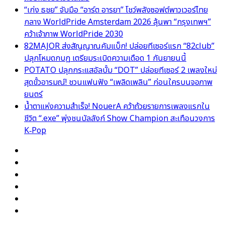
“เก่ง ธชย” จับมือ “อาร์ต อารยา” โชว์พลังซอฟต์พาวเวอร์ไทย
กลาง WorldPride Amsterdam 2026 ลุ้นพา “กรุงเทพฯ”
คว้าเจ้าภาพ WorldPride 2030
82MAJOR ส่งสัญญาณคัมแบ็ก! ปล่อยทีเซอร์แรก “82club”
ปลุกโหมดกบฏ เตรียมระเบิดความเดือด 1 กันยายนนี้
POTATO ปลุกกระแสอัลบั้ม “DOT” ปล่อยทีเซอร์ 2 เพลงใหม่
สุดขั้วอารมณ์! ชวนแฟนฟัง “เพลิดเพลิน” ก่อนใครบนจอภาพ
ยนตร์
น้ำตาแห่งความสำเร็จ! NouerA คว้าถ้วยรายการเพลงแรกใน
ชีวิต “.exe” พุ่งชนบัลลังก์ Show Champion สะเทือนวงการ
K‑Pop
Facebook
X
YouTube
Instagram
TikTok
Switch
skin