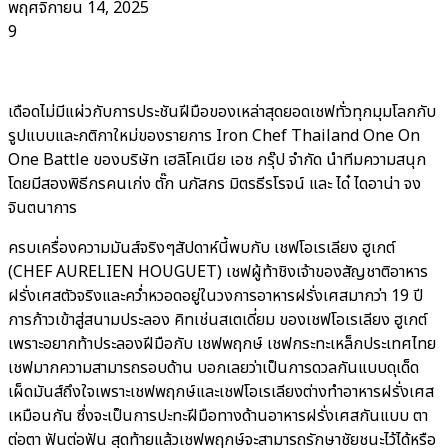
พฤศจิกายน 14, 2025
9
เดือดไม่มีแผ่วกับการประชันฝีมือของเหล่าสุดยอดเชฟทั่วทุกมุมโลกกับ
รูปแบบและกติกาใหม่ของรายการ Iron Chef Thailand One On
One Battle ของบริษัท เฮลิโคเนีย เอช กรุ๊ป จำกัด นำทีมความสนุก
โดยมีสองพิธีกรคนเก่ง ตั๊ก นภัสกร มิตรธีรโรจน์ และ ได๋ ไดอาน่า จง
จินตนาการ
ครบเครื่องความมันส์จริงๆสัปดาห์นี้พบกับ เชฟโอเรเลียง ฮูเกต์
(CHEF AURELIEN HOUGUET) เชฟผู้ท้าชิงเจ้าของสัญชาติอาหาร
ฝรั่งเศสตัวจริงและคว่ำหวอดอยู่ในวงการอาหารฝรั่งเศสมากว่า 19 ปี
การก้าวเข้าสู่สนามประลอง คิทเช่นสเตเดี่ยม ของเชฟโอเรเลียง ฮูเกต์
เพราะอยากท้าประลองฝีมือกับ เชฟพฤกษ์ เชฟกระทะเหล็กประเทศไทย
เชฟมากความสามารถรอบด้าน บอกเลยว่าเป็นการดวลกันแบบดุเด็ด
เผ็ดมันส์ถึงใจเพราะเชฟพฤกษ์และเชฟโอเรเลียงต่างทำอาหารฝรั่งเศส
เหมือนกัน ซึ่งจะเป็นการปะทะฝีมือทางด้านอาหารฝรั่งเศสกันแบบ ตา
ต่อตา ฟันต่อฟัน สุดท้ายแล้วเชฟพฤกษ์จะสามารถรักษาชัยชนะไว้ได้หรือ