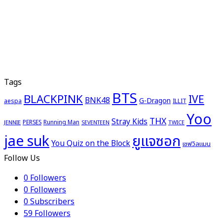
Tags
BTS
BLACKPINK
IVE
BNK48
G-Dragon
aespa
ILLIT
Yoo
THX
Stray Kids
PERSES
Running Man
JENNIE
TWICE
SEVENTEEN
ยูแจซอก
jae suk
You Quiz on the Block
เชฟวิลแมน
Follow Us
0
Followers
0
Followers
0
Subscribers
59
Followers