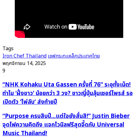
Tags
Iron Chef Thailand
เชฟกระทะเหล็กประเทศไทย
พฤศจิกายน 14, 2025
9
“NHK
“NHK Kohaku Uta Gassen ครั้งที่ 76” ระอุทั้งเน็ต!
Kohaku
ทำไม ‘ฝั่งขาว’ น้อยกว่า 3 วง? ชาวญี่ปุ่นลุ้นเซอร์ไพรส์ รอ
Uta
เปิดตัว ‘ไพ่ลับ’ ส่งท้ายปี
Gassen
ครั้ง
“Purpose
“Purpose ครบสิบปี…แต่ใจยังสั่นสิ!” Justin Bieber
ที่
ครบ
จุดไฟความคิดถึง แจกไวนิลฟรีสุดจี๊ดกับ Universal
76”
สิบ
Music Thailand!
ระอุ
ปี…