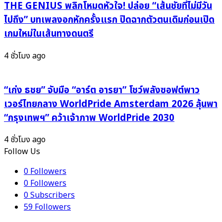
Universal
THE GENIUS พลิกโหมดหัวใจ! ปล่อย “เส้นชัยที่ไม่มีวัน
ท้าย
Music
ไปถึง” บทเพลงอกหักครั้งแรก ปิดฉากตัวตนเดิมก่อนเปิด
ปี
Thailand!
เกมใหม่ในเส้นทางดนตรี
4 ชั่วโมง ago
“เก่ง ธชย” จับมือ “อาร์ต อารยา” โชว์พลังซอฟต์พาว
เวอร์ไทยกลาง WorldPride Amsterdam 2026 ลุ้นพา
“กรุงเทพฯ” คว้าเจ้าภาพ WorldPride 2030
4 ชั่วโมง ago
Follow Us
0
Followers
0
Followers
0
Subscribers
59
Followers