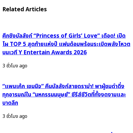
ทั้ง
แต่
Related Articles
เน็ต!
ใจ
ทำไม
ยัง
‘ฝั่ง
สั่น
ขาว’
สิ!”
ศึกชิงบัลลังก์ “Princess of Girls’ Love” เดือด! เปิด
น้อย
Justin
โผ TOP 5 สุดท้ายแห่งปี แฟนด้อมพร้อมระเบิดพลังโหวต
กว่า
Bieber
บนเวที Y Entertain Awards 2026
3
จุด
วง?
ไฟ
3 ชั่วโมง ago
ชาว
ความ
ญี่ปุ่น
คิดถึง
ลุ้น
แจก
“แพนเค้ก เขมนิจ” คืนบัลลังก์สายดราม่า! พาผู้ชมดำดิ่ง
เซอร์ไพรส์
ไว
ทุกอารมณ์ใน “มหกรรมมนุษย์” ซีรีส์ชีวิตที่ทั้งงดงามและ
รอ
นิล
บาดลึก
เปิด
ฟรี
ตัว
สุด
3 ชั่วโมง ago
‘ไพ่
จี๊ด
ลับ’
กับ
ส่ง