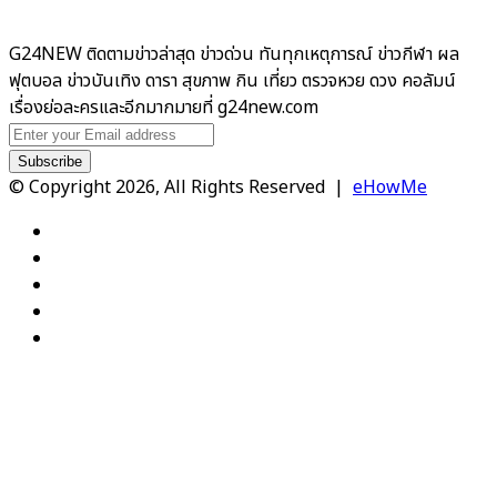
G24NEW ติดตามข่าวล่าสุด ข่าวด่วน ทันทุกเหตุการณ์ ข่าวกีฬา ผล
ฟุตบอล ข่าวบันเทิง ดารา สุขภาพ กิน เที่ยว ตรวจหวย ดวง คอลัมน์
เรื่องย่อละครและอีกมากมายที่ g24new.com
Enter
your
Email
© Copyright 2026, All Rights Reserved |
eHowMe
address
Facebook
X
YouTube
Instagram
TikTok
Facebook
X
WhatsApp
Telegram
Viber
Back
to
top
button