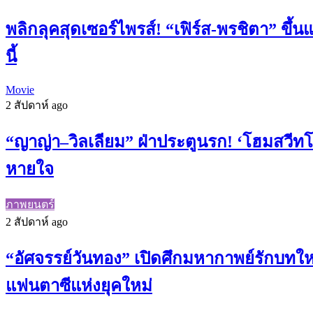
พลิกลุคสุดเซอร์ไพรส์! “เฟิร์ส-พรชิตา” ขึ้นแ
นี้
Movie
2 สัปดาห์ ago
“ญาญ่า–วิลเลียม” ฝ่าประตูนรก! ‘โฮมสวีท
หายใจ
ภาพยนตร์
2 สัปดาห์ ago
“อัศจรรย์วันทอง” เปิดศึกมหากาพย์รักบทให
แฟนตาซีแห่งยุคใหม่