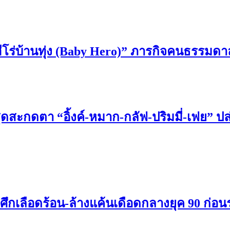
“ฮีโร่บ้านทุ่ง (Baby Hero)” ภารกิจคนธรรมดาลุก
ุดสะกดตา “อิ้งค์-หมาก-กลัฟ-ปริมมี่-เฟย” 
กศึกเลือดร้อน-ล้างแค้นเดือดกลางยุค 90 ก่อนร