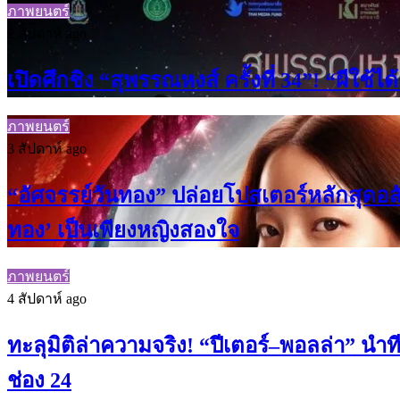
ภาพยนตร์
2 สัปดาห์ ago
เปิดศึกชิง “สุพรรณหงส์ ครั้งที่ 34”! “ผีใช้
ภาพยนตร์
3 สัปดาห์ ago
“อัศจรรย์วันทอง” ปล่อยโปสเตอร์หลักสุดอลั
ทอง’ เป็นเพียงหญิงสองใจ
ภาพยนตร์
4 สัปดาห์ ago
ทะลุมิติล่าความจริง! “ปีเตอร์–พอลล่า” นำท
ช่อง 24