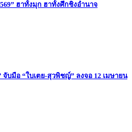
2569” ฮาทั้งมุก ฮาทั้งศึกชิงอำนาจ
น” จับมือ “ใบเตย-สุวพิชญ์” ลงจอ 12 เมษายน