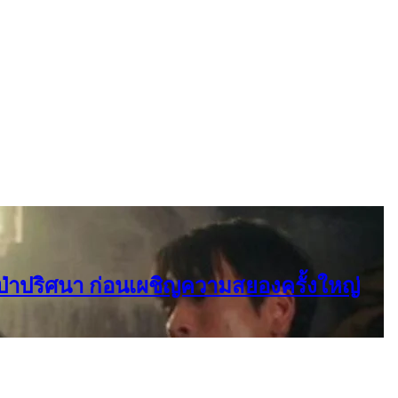
ยป่าปริศนา ก่อนเผชิญความสยองครั้งใหญ่