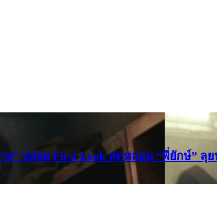
ง” ปล่อย First Look สุดหลอน “พี่ยักษ์” ลุ