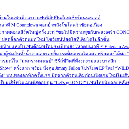
้านในแฟนมีตแรก แฟนฟิลิปปินส์แห่เชียร์แน่นฮอลล์
 บนเวที M Countdown ตอกย้ำพลังโซโล่คว้าชัยต่อเนื่อง
กาศคอนเสิร์ตใหญ่ครั้งแรก “ขอให้มีความสุขกับเพลงเศร้า CONCER
” ปลดล็อกตัวตนบทใหม่ โชว์เสน่ห์สดใสที่เติบโตไปอีกขั้น
P 5 สุดท้ายแห่งปี แฟนด้อมพร้อมระเบิดพลังโหวตบนเวที Y Entertain Aw
” พาผู้ชมอินทั้งน้ำตาและรอยยิ้ม เรตติ้งแกร่งไม่แผ่ว พร้อมส่งไม้ต
อารมณ์ใน “มหกรรมมนุษย์” ซีรีส์ชีวิตที่ทั้งงดงามและบาดลึก
 Show” ครั้งแรก พร้อมนั่งคุย Jimmy Fallon โปรโมต EP ใหม่ “WIL
ถึง” บทเพลงอกหักครั้งแรก ปิดฉากตัวตนเดิมก่อนเปิดเกมใหม่ในเส
เตรียมเสิร์ฟโมเมนต์สุดอบอุ่น “Let’s go-ONG!” แฟนไทยนับถอยหลัง