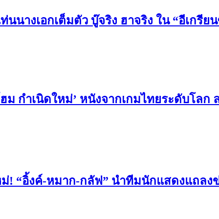
ท่นนางเอกเต็มตัว บู๊จริง ฮาจริง ใน “อีเกรียน
โฮม กำเนิดใหม่’ หนังจากเกมไทยระดับโลก ล
ม่! “อิ้งค์-หมาก-กลัฟ” นำทีมนักแสดงแถลง