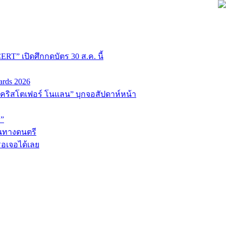
T” เปิดศึกกดบัตร 30 ส.ค. นี้
ards 2026
่อ “คริสโตเฟอร์ โนแลน” บุกจอสัปดาห์หน้า
D”
้นทางดนตรี
รอเจอได้เลย