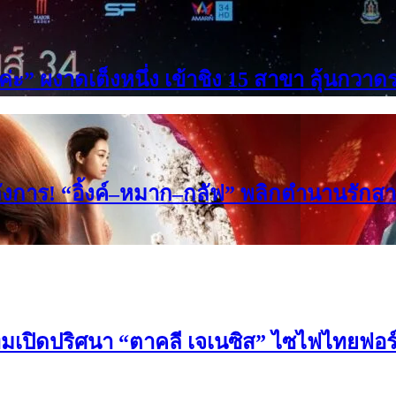
ได้ค่ะ” ผงาดเต็งหนึ่ง เข้าชิง 15 สาขา ลุ้นกว
งการ! “อิ้งค์–หมาก–กลัฟ” พลิกตำนานรักสาม
ีมเปิดปริศนา “ตาคลี เจเนซิส” ไซไฟไทยฟอร์ม