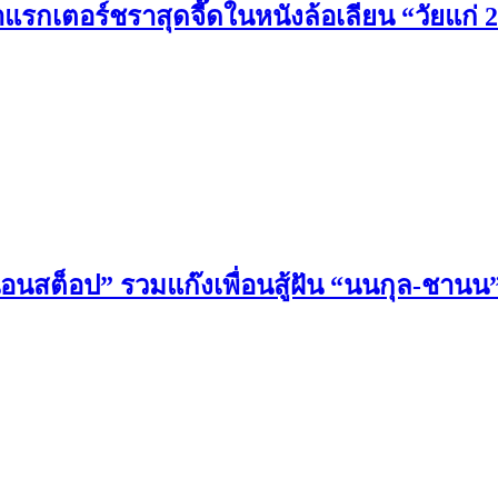
คาแรกเตอร์ชราสุดจี๊ดในหนังล้อเลียน “วัยแก่ 
 น็อนสต็อป” รวมแก๊งเพื่อนสู้ฝัน “นนกุล-ชาน