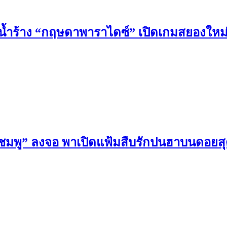
ำร้าง “กฤษดาพาราไดซ์” เปิดเกมสยองใหม่ให้
คดีสีชมพู” ลงจอ พาเปิดแฟ้มสืบรักปนฮาบนดอยส