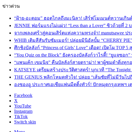
ข่าวด่วน
“ฝ้าย-อะตอม” ฮอตไกลถึงมะนิลา! เสิร์ฟโมเมนต์หวานเกินต
JENNIE ฟอร์มแรงไม่แผ่ว! “Less than a Lover” ซิวถ้วยที่ 2
จากเพลงเศร้าสู่คอนเสิร์ตแห่งความทรงจำ! manutsawee ประ
WHIB เติมสีสันรับซัมเมอร์! ปล่อยมินิอัลบั้ม “CHERRY PIE
ศึกชิงบัลลังก์ “Princess of Girls’ Love” เดือด! เปิดโผ TO
“You Quiz on the Block” ยังครองบัลลังก์วาไรตี้! “ยูแจซอก
“แพนเค้ก เขมนิจ” คืนบัลลังก์สายดราม่า! พาผู้ชมดำดิ่งทุก
KATSEYE เตรียมสร้างประวัติศาสตร์! บุกเวที “The Tonight
THE GENIUS พลิกโหมดหัวใจ! ปล่อย “เส้นชัยที่ไม่มีวันไป
องซองอู ประกาศเอเชียแฟนมีตติ้งทัวร์! ปักหมุดกรุงเทพฯ 
Facebook
X
YouTube
Instagram
TikTok
Switch skin
Menu