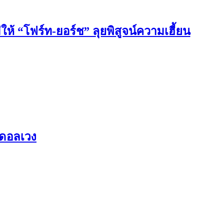
 “โฟร์ท-ยอร์ช” ลุยพิสูจน์ความเฮี้ยน
ุดอลเวง