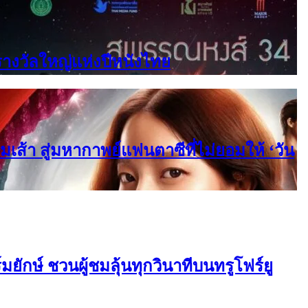
าดรางวัลใหญ่แห่งปีหนังไทย
เส้า สู่มหากาพย์แฟนตาซีที่ไม่ยอมให้ ‘วัน
ยักษ์ ชวนผู้ชมลุ้นทุกวินาทีบนทรูโฟร์ยู