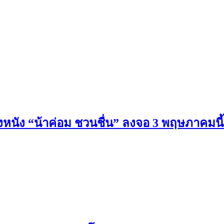
4 ส่งหนัง “น้าค่อม ชวนชื่น” ลงจอ 3 พฤษภาคมน