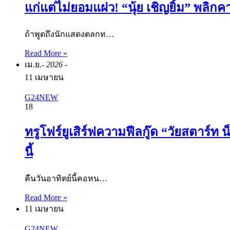
แก่แต่ไม่ยอมแผ่ว! “นุ้ย เชิญยิ้ม” พลิก
ถ้าพูดถึงนักแสดงตลกท…
Read More »
เม.ย.
- 2026 -
11 เมษายน
G24NEW
18
ทรูโฟร์ยูเสิร์ฟความฟีลกู๊ด “วัยสตาร์ท
นี้
คืนวันอาทิตย์นี้คอหน…
Read More »
11 เมษายน
G24NEW