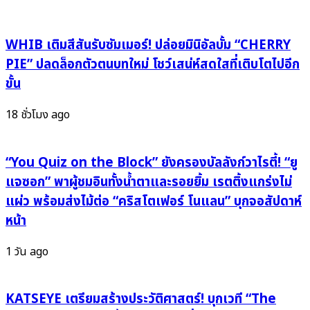
(ถ้า
Midnight
เธอ
Cereal
ได้
กลับ
WHIB เติมสีสันรับซัมเมอร์! ปล่อยมินิอัลบั้ม “CHERRY
เจอ
มา
PIE” ปลดล็อกตัวตนบทใหม่ โชว์เสน่ห์สดใสที่เติบโตไปอีก
คน
สะกด
ขั้น
ที่
ใจ
ดี
อีก
18 ชั่วโมง ago
กว่า)”
ครั้ง
อบอุ่น
กับ
แต่
เสียง
“You Quiz on the Block” ยังครองบัลลังก์วาไรตี้! “ยู
อกหัก
ใหม่
แจซอก” พาผู้ชมอินทั้งน้ำตาและรอยยิ้ม เรตติ้งแกร่งไม่
เจ็บ
ที่
แผ่ว พร้อมส่งไม้ต่อ “คริสโตเฟอร์ โนแลน” บุกจอสัปดาห์
ลึก
สวยงาม
หน้า
ทุก
แต่
ถ้อยคำ
เจ็บ
1 วัน ago
ลึก
จน
แทบ
KATSEYE เตรียมสร้างประวัติศาสตร์! บุกเวที “The
หายใจ