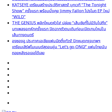
KATSEYE เตรียมสร้างประวัติศาสตร์! บุกเวที “The Tonight
Show” ครั้งแรก พร้อมนั่งคุย Jimmy Fallon โปรโมต EP ใหม่
“WILD”
THE GENIUS พลิกโหมดหัวใจ! ปล่อย “เส้นชัยที่ไม่มีวันไปถึง”
บทเพลงอกหักครั้งแรก ปิดฉากตัวตนเดิมก่อนเปิดเกมใหม่ใน
เส้นทางดนตรี
องซองอู ประกาศเอเชียแฟนมีตติ้งทัวร์! ปักหมุดกรุงเทพฯ
เตรียมเสิร์ฟโมเมนต์สุดอบอุ่น “Let’s go-ONG!” แฟนไทยนับ
ถอยหลังรอเจอได้เลย
Facebook
X
YouTube
Instagram
TikTok
Switch
skin
Menu