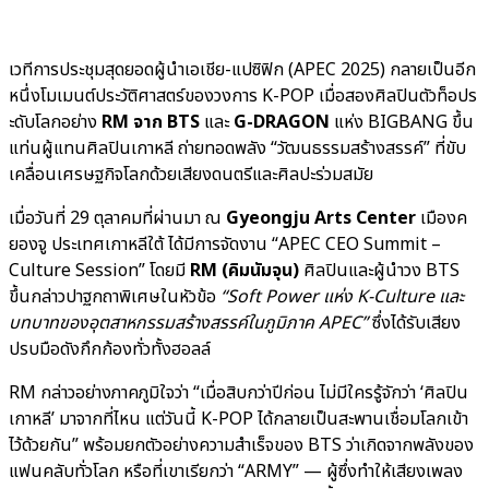
เวทีการประชุมสุดยอดผู้นำเอเชีย-แปซิฟิก (APEC 2025) กลายเป็นอีก
หนึ่งโมเมนต์ประวัติศาสตร์ของวงการ K-POP เมื่อสองศิลปินตัวท็อปร
ะดับโลกอย่าง
RM จาก BTS
และ
G-DRAGON
แห่ง BIGBANG ขึ้น
แท่นผู้แทนศิลปินเกาหลี ถ่ายทอดพลัง “วัฒนธรรมสร้างสรรค์” ที่ขับ
เคลื่อนเศรษฐกิจโลกด้วยเสียงดนตรีและศิลปะร่วมสมัย
เมื่อวันที่ 29 ตุลาคมที่ผ่านมา ณ
Gyeongju Arts Center
เมืองค
ยองจู ประเทศเกาหลีใต้ ได้มีการจัดงาน “APEC CEO Summit –
Culture Session” โดยมี
RM (คิมนัมจุน)
ศิลปินและผู้นำวง BTS
ขึ้นกล่าวปาฐกถาพิเศษในหัวข้อ
“Soft Power แห่ง K-Culture และ
บทบาทของอุตสาหกรรมสร้างสรรค์ในภูมิภาค APEC”
ซึ่งได้รับเสียง
ปรบมือดังกึกก้องทั่วทั้งฮอลล์
RM กล่าวอย่างภาคภูมิใจว่า “เมื่อสิบกว่าปีก่อน ไม่มีใครรู้จักว่า ‘ศิลปิน
เกาหลี’ มาจากที่ไหน แต่วันนี้ K-POP ได้กลายเป็นสะพานเชื่อมโลกเข้า
ไว้ด้วยกัน” พร้อมยกตัวอย่างความสำเร็จของ BTS ว่าเกิดจากพลังของ
แฟนคลับทั่วโลก หรือที่เขาเรียกว่า “ARMY” — ผู้ซึ่งทำให้เสียงเพลง