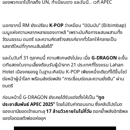
ของพวกเขาไปไกลถึง UN, ทำเนียบขาว และวันนี้… เวที APEC
นอกจากนี้ RM ยังเปรียบ
K-POP
ว่าเหมือน “บิบิมบับ” (Bibimbap)
เมนูแห่งความหลากหลายของเกาหลี “เพราะมันคือการผสมผสานทั้ง
วัฒนธรรม ดนตรี และความคิดสร้างสรรค์จากทั่วโลกให้กลายเป็น
รสชาติใหม่ที่ทุกคนสัมผัสได้”
และในวันที่ 31 ตุลาคมนี้ ความพิเศษยังไม่จบ เมื่อ
G-DRAGON
จะขึ้น
เวทีแสดงในงานเลี้ยงต้อนรับผู้นำจาก 21 ประเทศที่โรงแรม Lahan
Hotel เมืองคยองจู ในฐานะศิลปิน K-POP เพียงหนึ่งเดียวที่ได้ขึ้นโชว์
ต่อหน้าผู้นำโลก พร้อมส่งต่อพลัง “การเชื่อมต่อและความยั่งยืน” ผ่าน
ดนตรี
ก่อนหน้านี้ G-DRAGON ยังเคยได้รับแต่งตั้งให้เป็น
“ทูต
ประชาสัมพันธ์ APEC 2025”
โดยไม่รับค่าตอบแทน ซึ่งคลิปโปรโมต
ของเขามียอดเข้าชมทะลุ
17 ล้านวิวภายในไม่กี่วัน
ตอกย้ำพลังอิทธิพล
ของไอดอลตัวพ่อแห่งยุค