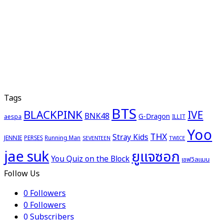
Tags
BTS
BLACKPINK
IVE
BNK48
G-Dragon
aespa
ILLIT
Yoo
THX
Stray Kids
JENNIE
PERSES
Running Man
TWICE
SEVENTEEN
ยูแจซอก
jae suk
You Quiz on the Block
เชฟวิลแมน
Follow Us
0
Followers
0
Followers
0
Subscribers