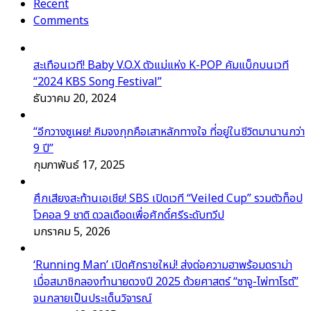
Recent
Comments
สะเทือนเวที! Baby V.O.X ตัวแม่แห่ง K-POP คัมแบ็กบนเวที
“2024 KBS Song Festival”
ธันวาคม 20, 2024
“อีกวางซูเผย! คิมจงกุกคือเสาหลักทางใจ ที่อยู่ในชีวิตมานานกว่า
9 ปี”
กุมภาพันธ์ 17, 2025
ศึกเสียงสะท้านเอเชีย! SBS เปิดเวที “Veiled Cup” รวมตัวท็อป
โวคอล 9 ชาติ ดวลเดือดเพื่อศักดิ์ศรีระดับทวีป
มกราคม 5, 2026
‘Running Man’ เปิดศักราชใหม่! ส่งต่อความฮาพร้อมดราม่า
เมื่อสมาชิกลองทำนายดวงปี 2025 ด้วยศาสตร์ “ซาจู-ไพ่ทาโรต์”
จนกลายเป็นประเด็นวิจารณ์