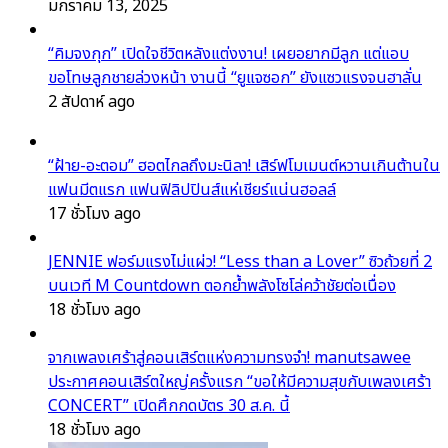
มกราคม 13, 2025
“คิมจงกุก” เปิดใจชีวิตหลังแต่งงาน! เผยอยากมีลูก แต่แอบ
ขอโทษลูกชายล่วงหน้า งานนี้ “ยูแจซอก” ยังแซวแรงจนฮาลั่น
2 สัปดาห์ ago
“ฝ้าย-อะตอม” ฮอตไกลถึงมะนิลา! เสิร์ฟโมเมนต์หวานเกินต้านใน
แฟนมีตแรก แฟนฟิลิปปินส์แห่เชียร์แน่นฮอลล์
17 ชั่วโมง ago
JENNIE ฟอร์มแรงไม่แผ่ว! “Less than a Lover” ซิวถ้วยที่ 2
บนเวที M Countdown ตอกย้ำพลังโซโล่คว้าชัยต่อเนื่อง
18 ชั่วโมง ago
จากเพลงเศร้าสู่คอนเสิร์ตแห่งความทรงจำ! manutsawee
ประกาศคอนเสิร์ตใหญ่ครั้งแรก “ขอให้มีความสุขกับเพลงเศร้า
CONCERT” เปิดศึกกดบัตร 30 ส.ค. นี้
18 ชั่วโมง ago