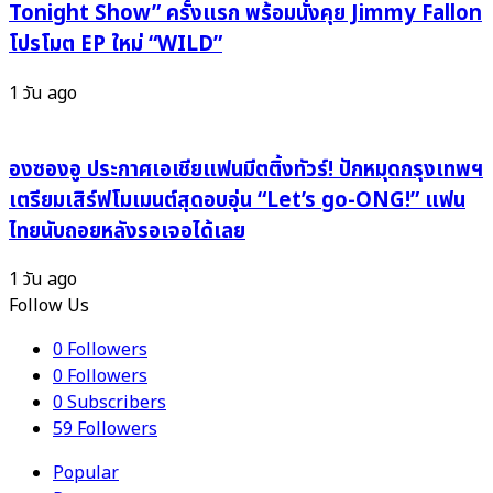
Tonight Show” ครั้งแรก พร้อมนั่งคุย Jimmy Fallon
ไม่
โปรโมต EP ใหม่ “WILD”
ออก
1 วัน ago
องซองอู ประกาศเอเชียแฟนมีตติ้งทัวร์! ปักหมุดกรุงเทพฯ
เตรียมเสิร์ฟโมเมนต์สุดอบอุ่น “Let’s go-ONG!” แฟน
ไทยนับถอยหลังรอเจอได้เลย
1 วัน ago
Follow Us
0
Followers
0
Followers
0
Subscribers
59
Followers
Popular