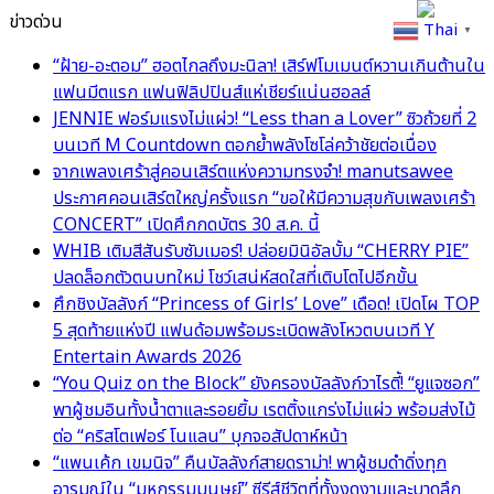
ข่าวด่วน
Thai
▼
“ฝ้าย-อะตอม” ฮอตไกลถึงมะนิลา! เสิร์ฟโมเมนต์หวานเกินต้านใน
แฟนมีตแรก แฟนฟิลิปปินส์แห่เชียร์แน่นฮอลล์
JENNIE ฟอร์มแรงไม่แผ่ว! “Less than a Lover” ซิวถ้วยที่ 2
บนเวที M Countdown ตอกย้ำพลังโซโล่คว้าชัยต่อเนื่อง
จากเพลงเศร้าสู่คอนเสิร์ตแห่งความทรงจำ! manutsawee
ประกาศคอนเสิร์ตใหญ่ครั้งแรก “ขอให้มีความสุขกับเพลงเศร้า
CONCERT” เปิดศึกกดบัตร 30 ส.ค. นี้
WHIB เติมสีสันรับซัมเมอร์! ปล่อยมินิอัลบั้ม “CHERRY PIE”
ปลดล็อกตัวตนบทใหม่ โชว์เสน่ห์สดใสที่เติบโตไปอีกขั้น
ศึกชิงบัลลังก์ “Princess of Girls’ Love” เดือด! เปิดโผ TOP
5 สุดท้ายแห่งปี แฟนด้อมพร้อมระเบิดพลังโหวตบนเวที Y
Entertain Awards 2026
“You Quiz on the Block” ยังครองบัลลังก์วาไรตี้! “ยูแจซอก”
พาผู้ชมอินทั้งน้ำตาและรอยยิ้ม เรตติ้งแกร่งไม่แผ่ว พร้อมส่งไม้
ต่อ “คริสโตเฟอร์ โนแลน” บุกจอสัปดาห์หน้า
“แพนเค้ก เขมนิจ” คืนบัลลังก์สายดราม่า! พาผู้ชมดำดิ่งทุก
อารมณ์ใน “มหกรรมมนุษย์” ซีรีส์ชีวิตที่ทั้งงดงามและบาดลึก