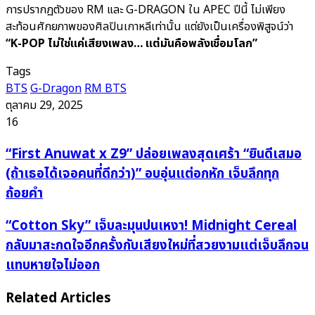
การปรากฏตัวของ RM และ G-DRAGON ใน APEC ปีนี้ ไม่เพียง
สะท้อนศักยภาพของศิลปินเกาหลีเท่านั้น แต่ยังเป็นเครื่องพิสูจน์ว่า
“K-POP ไม่ใช่แค่เสียงเพลง… แต่มันคือพลังเชื่อมโลก”
Tags
BTS
G-Dragon
RM BTS
ตุลาคม 29, 2025
16
“First
“First Anuwat x Z9” ปล่อยเพลงสุดเศร้า “ยินดีเสมอ
Anuwat
(ถ้าเธอได้เจอคนที่ดีกว่า)” อบอุ่นแต่อกหัก เจ็บลึกทุก
x
ถ้อยคำ
Z9”
ปล่อย
“Cotton
“Cotton Sky” เจ็บละมุนปนเหงา! Midnight Cereal
เพลง
Sky”
กลับมาสะกดใจอีกครั้งกับเสียงใหม่ที่สวยงามแต่เจ็บลึกจน
สุด
เจ็บ
แทบหายใจไม่ออก
เศร้า
ละมุน
“ยินดี
ปน
Related Articles
เสมอ
เหงา!