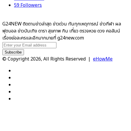
59
Followers
G24NEW ติดตามข่าวล่าสุด ข่าวด่วน ทันทุกเหตุการณ์ ข่าวกีฬา ผล
ฟุตบอล ข่าวบันเทิง ดารา สุขภาพ กิน เที่ยว ตรวจหวย ดวง คอลัมน์
เรื่องย่อละครและอีกมากมายที่ g24new.com
Enter
your
Email
© Copyright 2026, All Rights Reserved |
eHowMe
address
Facebook
X
YouTube
Instagram
TikTok
Facebook
X
WhatsApp
Telegram
Viber
Back
to
top