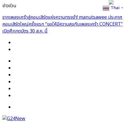
ข่าวด่วน
Thai
▼
Facebook
X
YouTube
Instagram
TikTok
Switch
skin
Menu