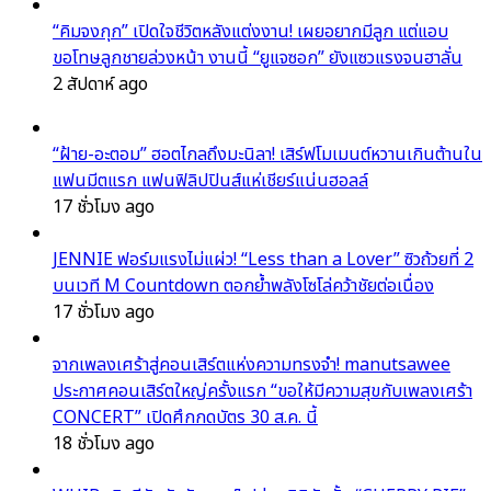
“คิมจงกุก” เปิดใจชีวิตหลังแต่งงาน! เผยอยากมีลูก แต่แอบ
ขอโทษลูกชายล่วงหน้า งานนี้ “ยูแจซอก” ยังแซวแรงจนฮาลั่น
2 สัปดาห์ ago
“ฝ้าย-อะตอม” ฮอตไกลถึงมะนิลา! เสิร์ฟโมเมนต์หวานเกินต้านใน
แฟนมีตแรก แฟนฟิลิปปินส์แห่เชียร์แน่นฮอลล์
17 ชั่วโมง ago
JENNIE ฟอร์มแรงไม่แผ่ว! “Less than a Lover” ซิวถ้วยที่ 2
บนเวที M Countdown ตอกย้ำพลังโซโล่คว้าชัยต่อเนื่อง
17 ชั่วโมง ago
จากเพลงเศร้าสู่คอนเสิร์ตแห่งความทรงจำ! manutsawee
ประกาศคอนเสิร์ตใหญ่ครั้งแรก “ขอให้มีความสุขกับเพลงเศร้า
CONCERT” เปิดศึกกดบัตร 30 ส.ค. นี้
18 ชั่วโมง ago