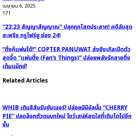
เมษายน 6, 2025
171
"23:23
"23:23 สัญญาสัญญาณ" ปลุกทุกโสตประสาท! คดีลับสุด
สัญญา
สะพรึง ทรูโฟร์ยู ช่อง 24!
สัญญาณ"
ปลุก
“ติ่ง
“ติ่งก็แฟนได้!” COPTER PANUWAT ส่งซิงเกิลเปิดตัว
ทุก
ก็
สุดจี๊ด “แฟนติ่ง (Fan’s Things)” ปล่อยพลังรักสายติ่ง
โสต
แฟน
เต็มแม็กซ์!
ประสาท!
ได้!”
คดี
COPTER
Related Articles
ลับ
PANUWAT
สุด
ส่ง
สะ
ซิงเกิล
พรึง
เปิด
WHIB เติมสีสันรับซัมเมอร์! ปล่อยมินิอัลบั้ม “CHERRY
ทรูโฟร์
ตัว
PIE” ปลดล็อกตัวตนบทใหม่ โชว์เสน่ห์สดใสที่เติบโตไปอีก
ยู
สุด
ขั้น
ช่อง
จี๊ด
24!