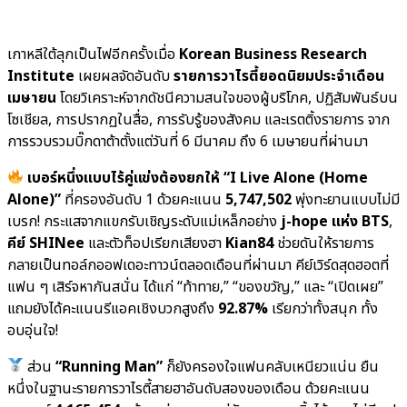
เกาหลีใต้ลุกเป็นไฟอีกครั้งเมื่อ
Korean Business Research
Institute
เผยผลจัดอันดับ
รายการวาไรตี้ยอดนิยมประจำเดือน
เมษายน
โดยวิเคราะห์จากดัชนีความสนใจของผู้บริโภค, ปฏิสัมพันธ์บน
โซเชียล, การปรากฏในสื่อ, การรับรู้ของสังคม และเรตติ้งรายการ จาก
การรวบรวมบิ๊กดาต้าตั้งแต่วันที่ 6 มีนาคม ถึง 6 เมษายนที่ผ่านมา
เบอร์หนึ่งแบบไร้คู่แข่งต้องยกให้ “I Live Alone (Home
Alone)”
ที่ครองอันดับ 1 ด้วยคะแนน
5,747,502
พุ่งทะยานแบบไม่มี
เบรก! กระแสจากแขกรับเชิญระดับแม่เหล็กอย่าง
j-hope แห่ง BTS
,
คีย์ SHINee
และตัวท็อปเรียกเสียงฮา
Kian84
ช่วยดันให้รายการ
กลายเป็นทอล์กออฟเดอะทาวน์ตลอดเดือนที่ผ่านมา คีย์เวิร์ดสุดฮอตที่
แฟน ๆ เสิร์จหากันสนั่น ได้แก่ “ท้าทาย,” “ของขวัญ,” และ “เปิดเผย”
แถมยังได้คะแนนรีแอคเชิงบวกสูงถึง
92.87%
เรียกว่าทั้งสนุก ทั้ง
อบอุ่นใจ!
ส่วน
“Running Man”
ก็ยังครองใจแฟนคลับเหนียวแน่น ยืน
หนึ่งในฐานะรายการวาไรตี้สายฮาอันดับสองของเดือน ด้วยคะแนน