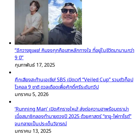
“อีกวางซูเผย! คิมจงกุกคือเสาหลักทางใจ ที่อยู่ในชีวิตมานานกว่า
9 ปี”
กุมภาพันธ์ 17, 2025
ศึกเสียงสะท้านเอเชีย! SBS เปิดเวที “Veiled Cup” รวมตัวท็อป
โวคอล 9 ชาติ ดวลเดือดเพื่อศักดิ์ศรีระดับทวีป
มกราคม 5, 2026
‘Running Man’ เปิดศักราชใหม่! ส่งต่อความฮาพร้อมดราม่า
เมื่อสมาชิกลองทำนายดวงปี 2025 ด้วยศาสตร์ “ซาจู-ไพ่ทาโรต์”
จนกลายเป็นประเด็นวิจารณ์
มกราคม 13, 2025