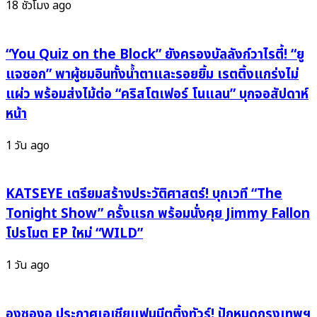
“แฟน
18 ชั่วโมง ago
ติ่ง
(Fan’s
Things)”
“You Quiz on the Block” ยังครองบัลลังก์วาไรตี้! “ยู
ปล่อย
แจซอก” พาผู้ชมอินทั้งน้ำตาและรอยยิ้ม เรตติ้งแกร่งไม่
พลัง
แผ่ว พร้อมส่งไม้ต่อ “คริสโตเฟอร์ โนแลน” บุกจอสัปดาห์
รัก
หน้า
สาย
ติ่ง
1 วัน ago
เต็ม
แม็กซ์!
KATSEYE เตรียมสร้างประวัติศาสตร์! บุกเวที “The
Tonight Show” ครั้งแรก พร้อมนั่งคุย Jimmy Fallon
โปรโมต EP ใหม่ “WILD”
1 วัน ago
องซองอู ประกาศเอเชียแฟนมีตติ้งทัวร์! ปักหมุดกรุงเทพฯ