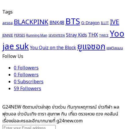
Tags
BTS
BLACKPINK
IVE
BNK48
G-Dragon
aespa
ILLIT
Yoo
THX
Stray Kids
JENNIE
PERSES
Running Man
TWICE
SEVENTEEN
ยูแจซอก
jae suk
You Quiz on the Block
เชฟวิลแมน
Follow Us
0
Followers
0
Followers
0
Subscribers
59
Followers
G24NEW ติดตามข่าวล่าสุด ข่าวด่วน ทันทุกเหตุการณ์ ข่าวกีฬา ผล
ฟุตบอล ข่าวบันเทิง ดารา สุขภาพ กิน เที่ยว ตรวจหวย ดวง คอลัมน์
เรื่องย่อละครและอีกมากมายที่ g24new.com
Enter