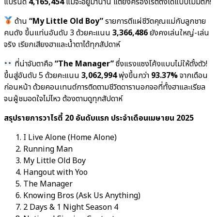
แบรนด์
4,165,454
แม้จะอยู่มานาน แต่ยังครองเรตติ้งได้แบบไม่มีตก!
ด้าน
“My Little Old Boy”
รายการตีแผ่ชีวิตคุณแม่กับลูกชาย
คนดัง ขึ้นแท่นอันดับ 3 ด้วยคะแนน
3,366,486
ยังคงเล่นใหญ่-เล่น
จริง เรียกเสียงฮาและน้ำตาได้ทุกสัปดาห์
ที่น่าจับตาคือ
“The Manager”
ซึ่งแรงแซงโค้งแบบไม่ให้ตั้งตัว!
ขึ้นสู่อันดับ 5 ด้วยคะแนน
3,062,994
พุ่งขึ้นกว่า
93.37%
จากเดือน
ก่อนหน้า ด้วยคอนเทนต์การติดตามชีวิตดารานอกจอที่ทั้งฮาและเรียล
จนผู้ชมอดใจไม่ไหว ต้องตามดูทุกสัปดาห์
สรุปรายการวาไรตี้ 20 อันดับแรก ประจำเดือนเมษายน 2025
I Live Alone (Home Alone)
Running Man
My Little Old Boy
Hangout with Yoo
The Manager
Knowing Bros (Ask Us Anything)
2 Days & 1 Night Season 4