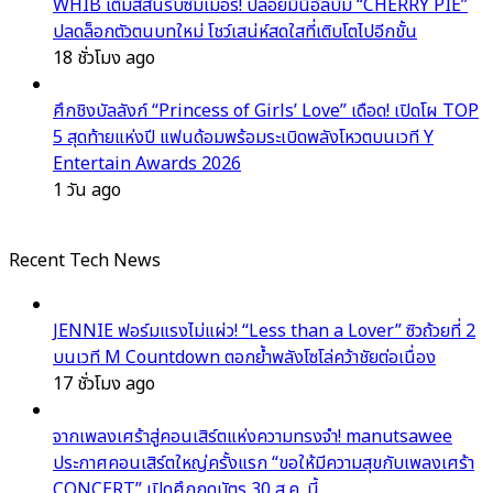
WHIB เติมสีสันรับซัมเมอร์! ปล่อยมินิอัลบั้ม “CHERRY PIE”
ปลดล็อกตัวตนบทใหม่ โชว์เสน่ห์สดใสที่เติบโตไปอีกขั้น
18 ชั่วโมง ago
ศึกชิงบัลลังก์ “Princess of Girls’ Love” เดือด! เปิดโผ TOP
5 สุดท้ายแห่งปี แฟนด้อมพร้อมระเบิดพลังโหวตบนเวที Y
Entertain Awards 2026
1 วัน ago
Recent Tech News
JENNIE ฟอร์มแรงไม่แผ่ว! “Less than a Lover” ซิวถ้วยที่ 2
บนเวที M Countdown ตอกย้ำพลังโซโล่คว้าชัยต่อเนื่อง
17 ชั่วโมง ago
จากเพลงเศร้าสู่คอนเสิร์ตแห่งความทรงจำ! manutsawee
ประกาศคอนเสิร์ตใหญ่ครั้งแรก “ขอให้มีความสุขกับเพลงเศร้า
CONCERT” เปิดศึกกดบัตร 30 ส.ค. นี้