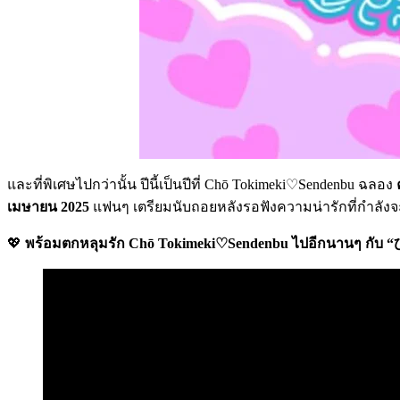
และที่พิเศษไปกว่านั้น ปีนี้เป็นปีที่ Chō Tokimeki♡Sendenbu ฉลอง
เมษายน 2025
แฟนๆ เตรียมนับถอยหลังรอฟังความน่ารักที่กำลังจะ
💖
พร้อมตกหลุมรัก Chō Tokimeki♡Sendenbu ไปอีกนานๆ 