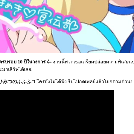
ครบรอบ 10 ปีในวงการ
🥳 งานนี้พวกเธอเตรียมปล่อยความพิเศษแบบจ
มาเสิร์ฟได้เลย!
กับ “ひみつのふふふ”!
ใครยังไม่ได้ฟัง รีบไปกดเพลย์แล้วโยกตามด่วน! 