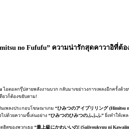
itsu no Fufufu” ความน่ารักสุดคาวาอิที่ต้อง
u
ไอดอลกรุ๊ปสายพลังงานบวก กลับมาเขย่าวงการเพลงอีกครั้งด้วยซิง
เดียวก็ต้องขยับตาม!
ป็นเพลงประกอบโฆษณาเกม
“ひみつのアイプリリング (Himitsu no 
งไปด้วยความขี้เล่นอย่าง
“ひみつのひみつのふふふ”
ยิ่งทำให้เพลง
ลงสุดฮิตของพวกเธอ
“最上級にかわいいの! (Saijyoukyuu ni Kawaiino