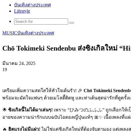
บันเทิงต่างประเทศ
Lifestyle
Search
for
MUSIC
บันเทิงต่างประเทศ
Chō Tokimeki Sendenbu ส่งซิงเกิลใหม่ “Him
มีนาคม 24, 2025
19
Facebook
X
Tumblr
Messenger
Messenger
Line
เตรียมเพิ่มความสดใสให้หัวใจเต้นรัว! 🎉
Chō Tokimeki Sendenb
พร้อมจะมัดใจแฟนๆ ด้วยเมโลดี้ติดหู และท่าเต้นสุดน่ารักที่ดูครั้ง
🌟
ซิงเกิลนี้ไม่ได้มาเล่นๆ!
เพราะ “ひみつのふふふ” ถูกเลือกให้เ
อายของความน่ารักแบบฉบับไอดอลญี่ปุ่นแท้ๆ 🎀✨ เนื้อเพลงที่แฝ
🔥
ฮิตแรงไม่มีแผ่ว!
ไม่ใช่แค่ซิงเกิลใหม่ที่ต้องจับตามอง แต่เพ