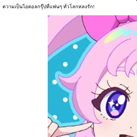
ความเป็นไอดอลกรุ๊ปที่แฟนๆ ทั่วโลกหลงรัก!