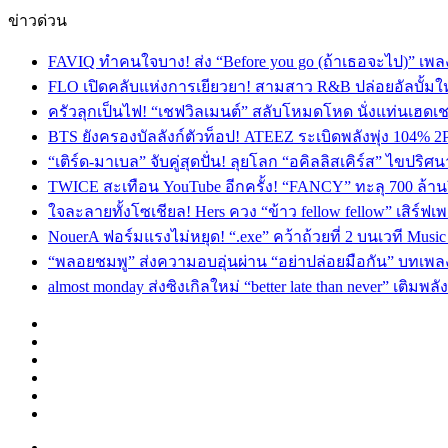
ข่าวด่วน
FAVIQ ทำคนใจบาง! ส่ง “Before you go (ถ้าเธอจะไป)” เ
FLO เปิดคลับแห่งการเยียวยา! สามสาว R&B ปล่อยอัลบั้ม
ครัวลุกเป็นไฟ! “เชฟวิลเมนต์” สลับโหมดโหด นั่งแท่นเฮดเช
BTS ยังครองบัลลังก์ตัวท็อป! ATEEZ ระเบิดพลังพุ่ง 104% 2
“เติร์ด-มาเบล” จับคู่สุดปั่น! ลุยโลก “อคิลลิสเคิร์ส” ไข
TWICE สะเทือน YouTube อีกครั้ง! “FANCY” ทะลุ 700 ล้านว
ใจละลายทั้งโซเชียล! Hers ควง “ข้าว fellow fellow” เสิร์
NouerA ฟอร์มแรงไม่หยุด! “.exe” คว้าถ้วยที่ 2 บนเวที Mu
“พลอยชมพู” ส่งความอบอุ่นผ่าน “อย่าปล่อยมือกัน” บทเพล
almost monday ส่งซิงเกิลใหม่ “better late than never” เติม
Facebook
X
YouTube
Instagram
TikTok
Switch
skin
Menu