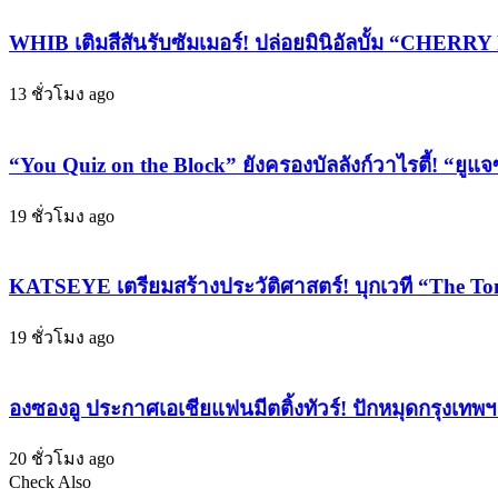
Water
กล้วย
Festival
ส้ม”
WHIB เติมสีสันรับซัมเมอร์! ปล่อยมินิอัลบั้ม “CHERRY
2025”
ระเบิด
เนรมิต
ฟลอร์
13 ชั่วโมง ago
ท้อง
กลาง
สนาม
เมือง
หลวง
“You Quiz on the Block” ยังครองบัลลังก์วาไรตี้! “ยูแจ
คน
สู่
แห่
World
19 ชั่วโมง ago
Event
เต้น
ฉลอง
จน
สงกรานต์
TikTok
KATSEYE เตรียมสร้างประวัติศาสตร์! บุกเวที “The To
สไตล์
ลุก
ไทย
เป็น
19 ชั่วโมง ago
ให้
ไฟ!
โลก
องซองอู ประกาศเอเชียแฟนมีตติ้งทัวร์! ปักหมุดกรุงเทพ
จำ!
20 ชั่วโมง ago
Check Also