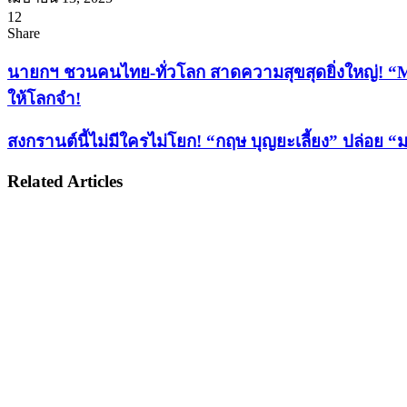
12
Facebook
X
Tumblr
Messenger
Messenger
Line
Share
Facebook
X
LinkedIn
Tumblr
Pinterest
Reddit
VKontakte
Odnoklassniki
Pocket
Share
Print
via
นา
นายกฯ ชวนคนไทย-ทั่วโลก สาดความสุขสุดยิ่งใหญ่! “
Email
ยกฯ
ให้โลกจำ!
ชวน
คน
สงกรานต์
สงกรานต์นี้ไม่มีใครไม่โยก! “กฤษ บุญยะเลี้ยง” ปล่อย 
ไทย-
นี้
Related Articles
ทั่ว
ไม่มี
โลก
ใคร
สาด
ไม่
ความ
โยก!
สุข
“กฤษ
สุด
บุญ
ยิ่ง
ยะ
ใหญ่!
เลี้ยง”
“Maha
ปล่อย
Songkran
“มะละกอ
World