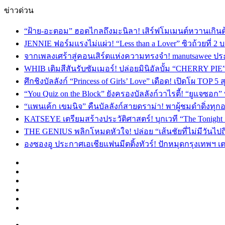
ข่าวด่วน
“ฝ้าย-อะตอม” ฮอตไกลถึงมะนิลา! เสิร์ฟโมเมนต์หวานเกินต
JENNIE ฟอร์มแรงไม่แผ่ว! “Less than a Lover” ซิวถ้วยที่ 2
จากเพลงเศร้าสู่คอนเสิร์ตแห่งความทรงจำ! manutsawee ประ
WHIB เติมสีสันรับซัมเมอร์! ปล่อยมินิอัลบั้ม “CHERRY PIE
ศึกชิงบัลลังก์ “Princess of Girls’ Love” เดือด! เปิดโผ TO
“You Quiz on the Block” ยังครองบัลลังก์วาไรตี้! “ยูแจซอก
“แพนเค้ก เขมนิจ” คืนบัลลังก์สายดราม่า! พาผู้ชมดำดิ่งทุก
KATSEYE เตรียมสร้างประวัติศาสตร์! บุกเวที “The Tonight
THE GENIUS พลิกโหมดหัวใจ! ปล่อย “เส้นชัยที่ไม่มีวันไป
องซองอู ประกาศเอเชียแฟนมีตติ้งทัวร์! ปักหมุดกรุงเทพฯ 
Facebook
X
YouTube
Instagram
TikTok
Switch
skin
Menu