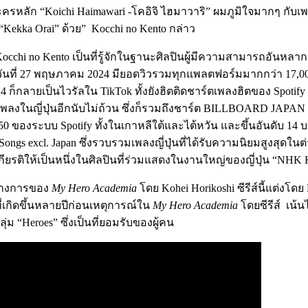
ลัก “Koichi Haimawari -โคอิจิ ไฮมาวาริ” ผมภูมิใจมากๆ กับเพลงนี้ 
“Kekka Orai” ด้วย” Kocchi no Kento กล่าว
occhi no Kento เป็นที่รู้จักในฐานะศิลปินผู้มีความสามารถอันห
ื่อวันที่ 27 พฤษภาคม 2024 มียอดวิวรวมทุกแพลตฟอร์มมากกว่า 17,0
 ก็กลายเป็นไวรัลใน TikTok ทั้งยังฮิตติดชาร์ตเพลงฮิตของ Spotify 
ตเพลงในญี่ปุ่นอีกนับไม่ถ้วน ซึ่งก็รวมถึงชาร์ต BILLBOARD JAPA
ral 50 ของระบบ Spotify ทั้งในเกาหลีใต้และไต้หวัน และขึ้นอันดับ 1
gs excl. Japan ซึ่งรวบรวมเพลงญี่ปุ่นที่ได้รับความนิยมสูงสุดใน
กียรติให้เป็นหนึ่งในศิลปินที่ร่วมแสดงในงานใหญ่ของญี่ปุ่น “NHK Ko
นทางการของ
My Hero Academia
โดย Kohei Horikoshi ซีรีส์นี้แต่งโ
ที่เกิดขึ้นหลายปีก่อนเหตุการณ์ใน
My Hero Academia
โดยซีรีส์ เน้น
ม “Heroes” ซึ่งเป็นที่ยอมรับของผู้คน