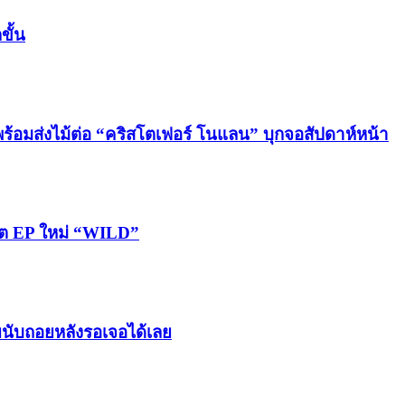
ขั้น
 พร้อมส่งไม้ต่อ “คริสโตเฟอร์ โนแลน” บุกจอสัปดาห์หน้า
โมต EP ใหม่ “WILD”
ทยนับถอยหลังรอเจอได้เลย