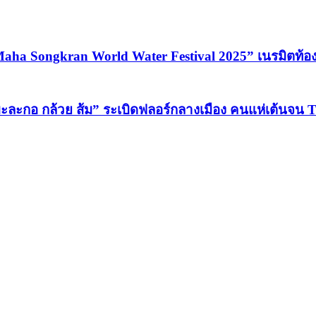
Maha Songkran World Water Festival 2025” เนรมิตท้
“มะละกอ กล้วย ส้ม” ระเบิดฟลอร์กลางเมือง คนแห่เต้นจน T