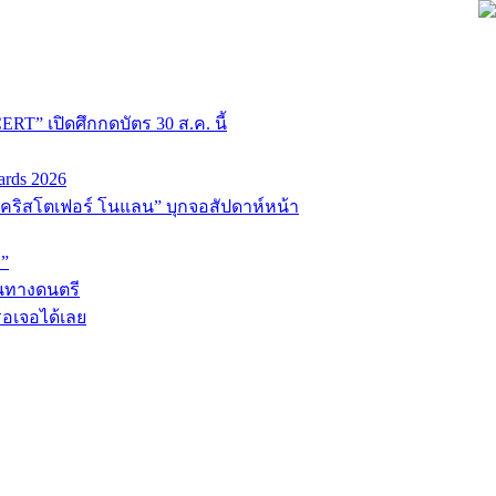
T” เปิดศึกกดบัตร 30 ส.ค. นี้
ards 2026
่อ “คริสโตเฟอร์ โนแลน” บุกจอสัปดาห์หน้า
D”
้นทางดนตรี
รอเจอได้เลย