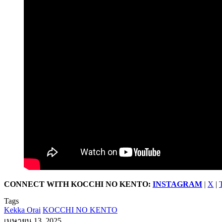
CONNECT WITH KOCCHI NO KENTO:
INSTAGRAM
|
X
|
Tags
Kekka Orai
KOCCHI NO KENTO
เมษายน 13, 2025