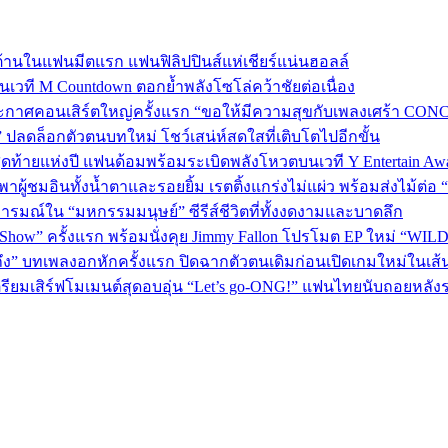
้านในแฟนมีตแรก แฟนฟิลิปปินส์แห่เชียร์แน่นฮอลล์
 บนเวที M Countdown ตอกย้ำพลังโซโล่คว้าชัยต่อเนื่อง
กาศคอนเสิร์ตใหญ่ครั้งแรก “ขอให้มีความสุขกับเพลงเศร้า CONCER
” ปลดล็อกตัวตนบทใหม่ โชว์เสน่ห์สดใสที่เติบโตไปอีกขั้น
P 5 สุดท้ายแห่งปี แฟนด้อมพร้อมระเบิดพลังโหวตบนเวที Y Entertain Aw
” พาผู้ชมอินทั้งน้ำตาและรอยยิ้ม เรตติ้งแกร่งไม่แผ่ว พร้อมส่งไม้ต
อารมณ์ใน “มหกรรมมนุษย์” ซีรีส์ชีวิตที่ทั้งงดงามและบาดลึก
 Show” ครั้งแรก พร้อมนั่งคุย Jimmy Fallon โปรโมต EP ใหม่ “WIL
ถึง” บทเพลงอกหักครั้งแรก ปิดฉากตัวตนเดิมก่อนเปิดเกมใหม่ในเส
เตรียมเสิร์ฟโมเมนต์สุดอบอุ่น “Let’s go-ONG!” แฟนไทยนับถอยหลัง