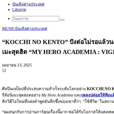
บันเทิงต่างประเทศ
Lifestyle
Search
for
MUSIC
บันเทิงต่างประเทศ
“KOCCHI NO KENTO” ปังต่อไม่รอแล้วนะ! ป
เมะสุดฮิต “MY HERO ACADEMIA : VI
เมษายน 13, 2025
12
Facebook
X
Tumblr
Messenger
Messenger
Line
ศิลปินเจป็อปที่ประสบความสำเร็จระดับโลกอย่าง
KOCCHI NO 
รีส์อนิเมะสุดฮอตอย่าง
My Hero Academia
และ
เพลงปล่อยให้ฟังแล
สิกวิดีโอใหม่ที่แฝงคำพูดอันลึกซึ้งของเขาที่ว่า “ใช้ชีวิต ‘ในสถานท
“ผมสนุกกับการอ่านการ์ตูนเรื่องนี้มาก พอได้รับโอกาสให้แต่งเพลงเพื