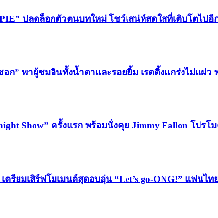
 PIE” ปลดล็อกตัวตนบทใหม่ โชว์เสน่ห์สดใสที่เติบโตไปอีก
ซอก” พาผู้ชมอินทั้งน้ำตาและรอยยิ้ม เรตติ้งแกร่งไม่แผ่ว
night Show” ครั้งแรก พร้อมนั่งคุย Jimmy Fallon โปร
ฯ เตรียมเสิร์ฟโมเมนต์สุดอบอุ่น “Let’s go-ONG!” แฟนไ