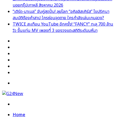
บอยกรุ๊ปเกาหลี สิงหาคม 2026
“เติร์ด-มาเบล” จับคู่สุดปั่น! ลุยโลก “อคิลลิสเคิร์ส” ไขปริศนา
สมบัติต้องคำสาป ใครซ่อนจุดตาย ใครกำลังเล่นเกมลวง?
TWICE สะเทือน YouTube อีกครั้ง! “FANCY” ทะลุ 700 ล้าน
วิว ขึ้นแท่น MV เพลงที่ 3 ของวงแตะสถิติระดับมหึมา
Facebook
X
YouTube
Instagram
TikTok
Switch
skin
Menu
Search
for
Home