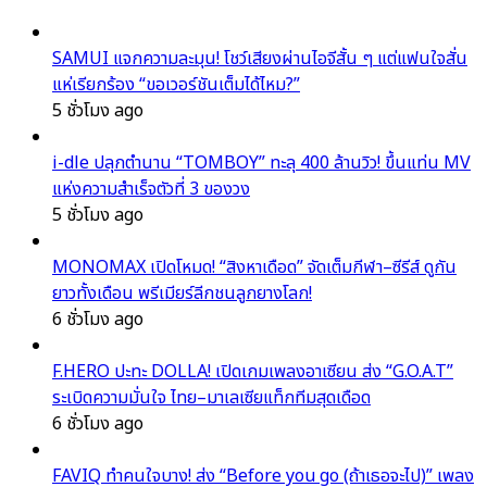
SAMUI แจกความละมุน! โชว์เสียงผ่านไอจีสั้น ๆ แต่แฟนใจสั่น
แห่เรียกร้อง “ขอเวอร์ชันเต็มได้ไหม?”
5 ชั่วโมง ago
i-dle ปลุกตำนาน “TOMBOY” ทะลุ 400 ล้านวิว! ขึ้นแท่น MV
แห่งความสำเร็จตัวที่ 3 ของวง
5 ชั่วโมง ago
MONOMAX เปิดโหมด! “สิงหาเดือด” จัดเต็มกีฬา–ซีรีส์ ดูกัน
ยาวทั้งเดือน พรีเมียร์ลีกชนลูกยางโลก!
6 ชั่วโมง ago
F.HERO ปะทะ DOLLA! เปิดเกมเพลงอาเซียน ส่ง “G.O.A.T”
ระเบิดความมั่นใจ ไทย–มาเลเซียแท็กทีมสุดเดือด
6 ชั่วโมง ago
FAVIQ ทำคนใจบาง! ส่ง “Before you go (ถ้าเธอจะไป)” เพลง