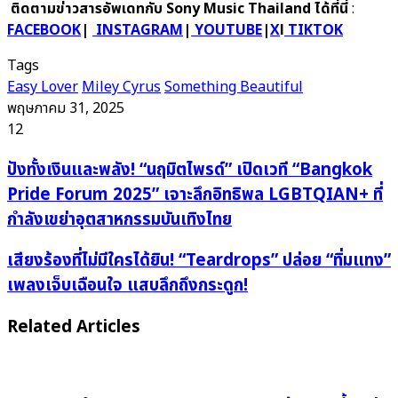
ติดตามข่าวสารอัพเดทกับ Sony Music Thailand ได้ที่นี่
:
FACEBOOK
|
INSTAGRAM
|
YOUTUBE
|
X
l
TIKTOK
Tags
Easy Lover
Miley Cyrus
Something Beautiful
พฤษภาคม 31, 2025
12
ปัง
ปังทั้งเงินและพลัง! “นฤมิตไพรด์” เปิดเวที “Bangkok
ทั้ง
Pride Forum 2025” เจาะลึกอิทธิพล LGBTQIAN+ ที่
เงิน
กำลังเขย่าอุตสาหกรรมบันเทิงไทย
และ
พลัง!
เสียง
เสียงร้องที่ไม่มีใครได้ยิน! “Teardrops” ปล่อย “ทิ่มแทง”
“นฤมิต
ร้อง
เพลงเจ็บเฉือนใจ แสบลึกถึงกระดูก!
ไพ
ที่
รด์”
ไม่มี
Related Articles
เปิด
ใคร
เวที
ได้ยิน!
“Bangkok
“Teardrops”