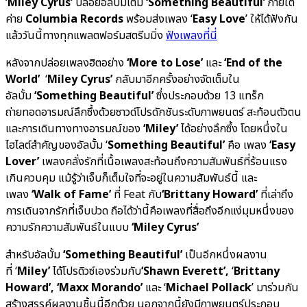
‘
Miley Cyrus’
ปล่อยอัลบั้มเต็ม
‘Something Beautiful’
ภายใต้
ค่าย
Columbia Records
พร้อมส่งเพลง ‘
Easy Love
’ ให้ได้ฟังกัน
แล้ววันนี้ทางทุกแพลตฟอร์มสตรีมมิ่ง
ฟังเพลงที่นี่
หลังจากปล่อยเพลงฮิตอย่าง
‘More to Lose’
และ
‘End of the
World’
‘
Miley Cyrus’
กลับมาอีกครั้งอย่างจัดเต็มใน
อัลบั้ม
‘Something Beautiful’
ซึ่งประกอบด้วย 13 แทร็ก
ถ่ายทอดอารมณ์ลึกซึ้งด้วยซาวด์โปรดักชันระดับภาพยนตร์ สะท้อนตัวตน
และการเดินทางทางอารมณ์ของ
‘Miley’
ได้อย่างลึกซึ้ง โดยหนึ่งใน
ไฮไลต์สำคัญของอัลบั้ม ‘
Something Beautiful’
คือ เพลง
‘Easy
Lover’
เพลงคลั่งรักที่เนื้อเพลงสะท้อนถึงความสัมพันธ์ที่ร้อนแรง
เกินควบคุม แม้รู้ว่าเจ็บก็เต็มใจที่จะอยู่ในความสัมพันธ์นี้ และ
เพลง
‘Walk of Fame’
ที่ Feat กับ
‘Brittany Howard’
ที่เล่าถึง
การเดินจากรักที่เจ็บปวด ถือได้ว่านี้คือเพลงที่สื่อถึงอีกแง่มุมหนึ่งของ
ความรักความสัมพันธ์ในแบบ
‘Miley Cyrus’
สำหรับอัลบั้ม
‘Something Beautiful’
เป็นอีกหนึ่งผลงาน
ที่ ‘
Miley’
ได้โปรดิวซ์เองร่วมกับ
‘
Shawn Everett’,
‘
Brittany
Howard’, ‘Maxx Morando’
และ ‘
Michael Pollack
’ มาร่วมกัน
สร้างสรรค์ผลงานชิ้นนี้อีกด้วย นอกจากนี้ยังมีภาพยนตร์ประกอบ