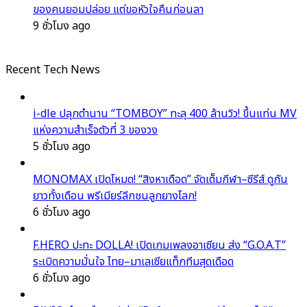
ของคนยอมปล่อย แต่ขอหัวใจคืนก่อนลา
9 ชั่วโมง ago
Recent Tech News
i-dle ปลุกตำนาน “TOMBOY” ทะลุ 400 ล้านวิว! ขึ้นแท่น MV
แห่งความสำเร็จตัวที่ 3 ของวง
5 ชั่วโมง ago
MONOMAX เปิดโหมด! “สิงหาเดือด” จัดเต็มกีฬา–ซีรีส์ ดูกัน
ยาวทั้งเดือน พรีเมียร์ลีกชนลูกยางโลก!
6 ชั่วโมง ago
F.HERO ปะทะ DOLLA! เปิดเกมเพลงอาเซียน ส่ง “G.O.A.T”
ระเบิดความมั่นใจ ไทย–มาเลเซียแท็กทีมสุดเดือด
6 ชั่วโมง ago