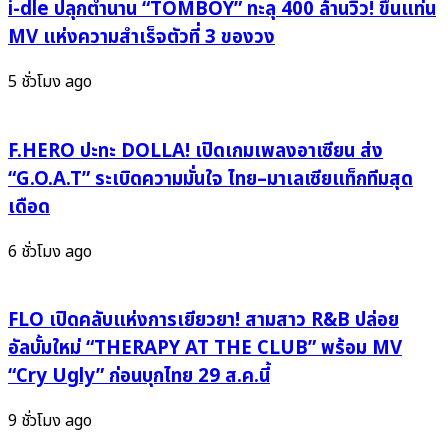
Pride
i-dle ปลุกตำนาน “TOMBOY” ทะลุ 400 ล้านวิว! ขึ้นแท่น
ปล่อย
Forum
“ทิ่ม
MV แห่งความสำเร็จตัวที่ 3 ของวง
2025”
แทง”
เจาะ
5 ชั่วโมง ago
เพลง
ลึก
เจ็บ
อิทธิพล
เฉือน
LGBTQIAN+
F.HERO ปะทะ DOLLA! เปิดเกมเพลงอาเซียน ส่ง
ใจ
ที่
“G.O.A.T” ระเบิดความมั่นใจ ไทย–มาเลเซียแท็กทีมสุด
แสบ
กำลัง
ลึก
เดือด
เขย่า
ถึง
อุตสาหกรรม
กระดูก!
6 ชั่วโมง ago
บันเทิง
ไทย
FLO เปิดคลับแห่งการเยียวยา! สามสาว R&B ปล่อย
อัลบั้มใหม่ “THERAPY AT THE CLUB” พร้อม MV
“Cry Ugly” ก่อนบุกไทย 29 ส.ค.นี้
9 ชั่วโมง ago