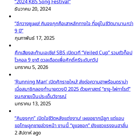
“2024 KBS Song Festival”
ธันวาคม 20, 2024
“อีกวางซูเผย! คิมจงกุกคือเสาหลักทางใจ ที่อยู่ในชีวิตมานานกว่า
9 ปี”
กุมภาพันธ์ 17, 2025
ศึกเสียงสะท้านเอเชีย! SBS เปิดเวที “Veiled Cup” รวมตัวท็อป
โวคอล 9 ชาติ ดวลเดือดเพื่อศักดิ์ศรีระดับทวีป
มกราคม 5, 2026
‘Running Man’ เปิดศักราชใหม่! ส่งต่อความฮาพร้อมดราม่า
เมื่อสมาชิกลองทำนายดวงปี 2025 ด้วยศาสตร์ “ซาจู-ไพ่ทาโรต์”
จนกลายเป็นประเด็นวิจารณ์
มกราคม 13, 2025
“คิมจงกุก” เปิดใจชีวิตหลังแต่งงาน! เผยอยากมีลูก แต่แอบ
ขอโทษลูกชายล่วงหน้า งานนี้ “ยูแจซอก” ยังแซวแรงจนฮาลั่น
2 สัปดาห์ ago