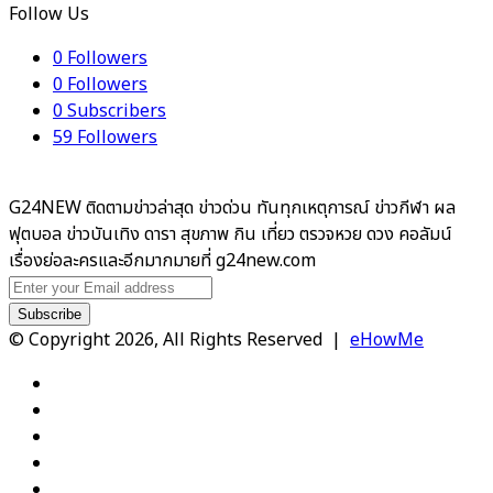
Follow Us
0
Followers
0
Followers
0
Subscribers
59
Followers
G24NEW ติดตามข่าวล่าสุด ข่าวด่วน ทันทุกเหตุการณ์ ข่าวกีฬา ผล
ฟุตบอล ข่าวบันเทิง ดารา สุขภาพ กิน เที่ยว ตรวจหวย ดวง คอลัมน์
เรื่องย่อละครและอีกมากมายที่ g24new.com
Enter
your
Email
© Copyright 2026, All Rights Reserved |
eHowMe
address
Facebook
X
YouTube
Instagram
TikTok