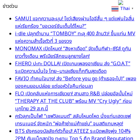
ข่าวด่วน
Thai
▼
SAMUI แจกความละมุน! โชว์เสียงผ่านไอจีสั้น ๆ แต่แฟนใจสั่น
แห่เรียกร้อง “ขอเวอร์ชันเต็มได้ไหม?”
i-dle ปลุกตำนาน “TOMBOY” ทะลุ 400 ล้านวิว! ขึ้นแท่น MV
แห่งความสำเร็จตัวที่ 3 ของวง
MONOMAX เปิดโหมด! “สิงหาเดือด” จัดเต็มกีฬา–ซีรีส์ ดูกัน
ยาวทั้งเดือน พรีเมียร์ลีกชนลูกยางโลก!
F.HERO ปะทะ DOLLA! เปิดเกมเพลงอาเซียน ส่ง “G.O.A.T”
ระเบิดความมั่นใจ ไทย–มาเลเซียแท็กทีมสุดเดือด
FAVIQ ทำคนใจบาง! ส่ง “Before you go (ถ้าเธอจะไป)” เพลง
ของคนยอมปล่อย แต่ขอหัวใจคืนก่อนลา
FLO เปิดคลับแห่งการเยียวยา! สามสาว R&B ปล่อยอัลบั้มใหม่
“THERAPY AT THE CLUB” พร้อม MV “Cry Ugly” ก่อน
บุกไทย 29 ส.ค.นี้
ครัวลุกเป็นไฟ! “เชฟวิลเมนต์” สลับโหมดโหด นั่งแท่นเฮดเชฟ
เทรนเนอร์ จัดหนัก “พ่อค้าซ่าแม่ค้าแซ่บ” จนสติแทบหลุด!
BTS ยังครองบัลลังก์ตัวท็อป! ATEEZ ระเบิดพลังพุ่ง 104%
2PM คัมแบ็กสุดปัง ทะยาน Top 5 ศึก Brand Reputation