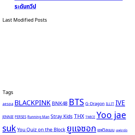
ระดับทวีป
Last Modified Posts
Tags
BTS
BLACKPINK
IVE
BNK48
G-Dragon
aespa
ILLIT
Yoo jae
THX
Stray Kids
JENNIE
PERSES
Running Man
TWICE
ยูแจซอก
suk
You Quiz on the Block
เชฟวิลแมน
เชฟอาร์ต