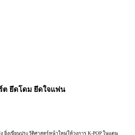
ร์ต ยึดโดม ยึดใจแฟน
ุ่ง ยิ่งเขียนประวัติศาสตร์หน้าใหม่ให้วงการ K-POP ในแดน