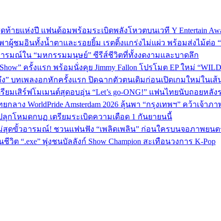
P 5 สุดท้ายแห่งปี แฟนด้อมพร้อมระเบิดพลังโหวตบนเวที Y Entertain Aw
” พาผู้ชมอินทั้งน้ำตาและรอยยิ้ม เรตติ้งแกร่งไม่แผ่ว พร้อมส่งไม้ต
อารมณ์ใน “มหกรรมมนุษย์” ซีรีส์ชีวิตที่ทั้งงดงามและบาดลึก
 Show” ครั้งแรก พร้อมนั่งคุย Jimmy Fallon โปรโมต EP ใหม่ “WIL
ถึง” บทเพลงอกหักครั้งแรก ปิดฉากตัวตนเดิมก่อนเปิดเกมใหม่ในเส
เตรียมเสิร์ฟโมเมนต์สุดอบอุ่น “Let’s go-ONG!” แฟนไทยนับถอยหลัง
ทยกลาง WorldPride Amsterdam 2026 ลุ้นพา “กรุงเทพฯ” คว้าเจ้าภา
ปลุกโหมดกบฏ เตรียมระเบิดความเดือด 1 กันยายนนี้
ม่สุดขั้วอารมณ์! ชวนแฟนฟัง “เพลิดเพลิน” ก่อนใครบนจอภาพยนตร
วิต “.exe” พุ่งชนบัลลังก์ Show Champion สะเทือนวงการ K‑Pop