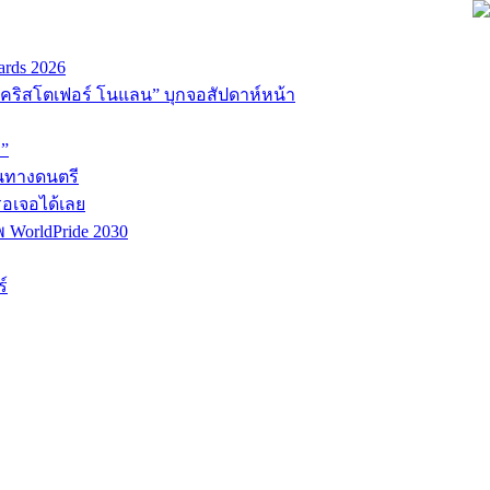
ards 2026
่อ “คริสโตเฟอร์ โนแลน” บุกจอสัปดาห์หน้า
D”
้นทางดนตรี
รอเจอได้เลย
พ WorldPride 2030
์