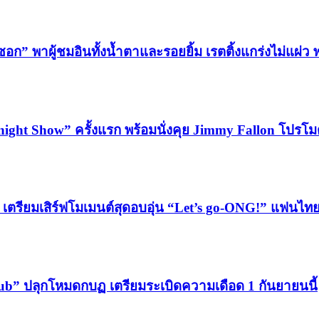
ซอก” พาผู้ชมอินทั้งน้ำตาและรอยยิ้ม เรตติ้งแกร่งไม่แผ่ว
night Show” ครั้งแรก พร้อมนั่งคุย Jimmy Fallon โปร
ฯ เตรียมเสิร์ฟโมเมนต์สุดอบอุ่น “Let’s go-ONG!” แฟนไ
b” ปลุกโหมดกบฏ เตรียมระเบิดความเดือด 1 กันยายนนี้