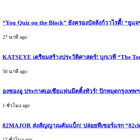
สนาม
“มณ
แนว
วิจิตร”
ตั้ง!
“You Quiz on the Block” ยังครองบัลลังก์วาไรตี้! “ยูแจ
ลั่น
ไมโคร
ปี
2026
27 นาที ago
ดราม่า
ขน
ฟาด
หนัง
ฟีด
KATSEYE เตรียมสร้างประวัติศาสตร์! บุกเวที “The To
3
ละคร
รส
สั้น
50 นาที ago
ครบ
แรง
สูตร
จริง
ดึง
องซองอู ประกาศเอเชียแฟนมีตติ้งทัวร์! ปักหมุดกรุงเทพ
วิว
“โต
พุ่ง
โน่–
1 ชั่วโมง ago
ไม่
ยูโร”
พัก
เสริม
82MAJOR ส่งสัญญาณคัมแบ็ก! ปล่อยทีเซอร์แรก “82clu
ไฟ
หนัง
17 ชั่วโมง ago