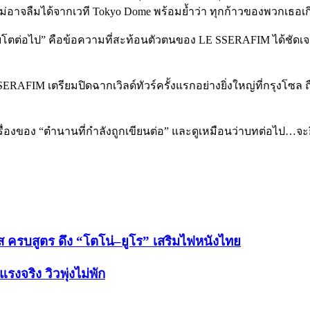
ไม่อาจลืมได้จากเวที Tokyo Dome พร้อมย้ำว่า ทุกก้าวของพวกเธอเ
ตต่อไป” คือข้อความที่สะท้อนตัวตนของ LE SSERAFIM ได้ชัดเจนที่
AFIM เตรียมปิดฉากเวิลด์ทัวร์ครั้งแรกอย่างยิ่งใหญ่ที่กรุงโซล ถ
เรื่องของ “ตำนานที่กำลังถูกเขียนต่อ” และดูเหมือนว่าบทต่อไป…จะยิ
รส ครบสูตร ดึง “โตโน่–ยูโร” เสริมไฟหนังไทย
จริง วิวพุ่งไม่พัก