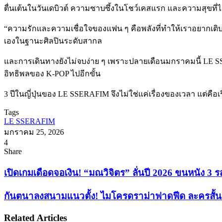
ตื่นเต้นในวันเดบิวต์ ความซาบซึ้งในโชว์เคสแรก และความสุขที่
“ความรักและความเชื่อใจของแฟน ๆ คือพลังที่ทำให้เราอยากเติบโ
เองในฐานะศิลปินระดับสากล
และการเดินทางยังไม่จบง่าย ๆ เพราะปลายเดือนมกราคมนี้ LE SSER
อิทธิพลของ K-POP ไปอีกขั้น
3 ปีในญี่ปุ่นของ LE SSERAFIM จึงไม่ใช่แค่เรื่องของเวลา แต่คือ
Tags
LE SSERAFIM
มกราคม 25, 2026
4
Facebook
X
Tumblr
Messenger
Messenger
Line
Share
Facebook
X
LinkedIn
Tumblr
Pinterest
Reddit
VKontakte
Odnoklassniki
Pocket
Share
Print
via
เปิด
เปิดเกมเดือดจอเงิน! “มณวิจิตร” ลั่นปี 2026 ขนหนัง 3 
Email
เกม
กัน
กันตนาลงสนามแนวตั้ง! ไมโครดราม่าฟาดฟีด ละครสั้นแรง
เดือด
ตนา
จอ
Related Articles
ลง
เงิน!