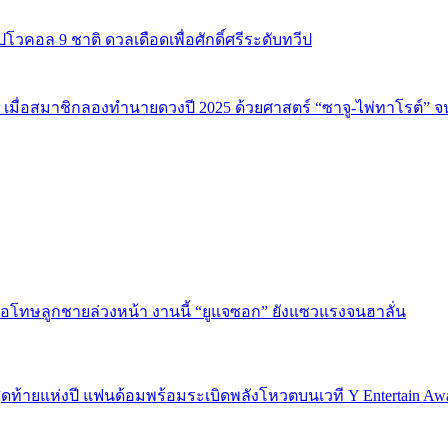
ปโวคอล 9 ชาติ ดวลเดือดเพื่อศักดิ์ศรีระดับทวีป
 เมื่อสมาชิกลองทำนายดวงปี 2025 ด้วยศาสตร์ “ซาจู-ไพ่ทาโรต์” 
บขอโทษลูกชายล่วงหน้า งานนี้ “ยูแจซอก” ยังแซวแรงจนฮาลั่น
P 5 สุดท้ายแห่งปี แฟนด้อมพร้อมระเบิดพลังโหวตบนเวที Y Entertain Aw