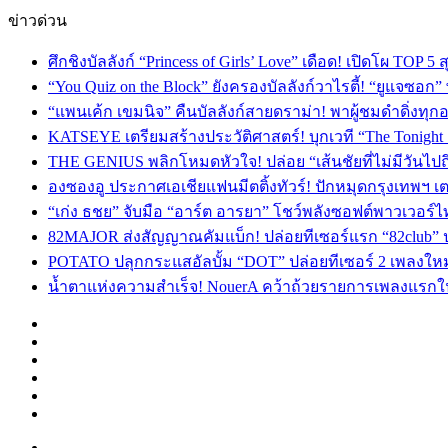
ข่าวด่วน
ศึกชิงบัลลังก์ “Princess of Girls’ Love” เดือด! เปิดโผ TO
“You Quiz on the Block” ยังครองบัลลังก์วาไรตี้! “ยูแจซอก
“แพนเค้ก เขมนิจ” คืนบัลลังก์สายดราม่า! พาผู้ชมดำดิ่งทุก
KATSEYE เตรียมสร้างประวัติศาสตร์! บุกเวที “The Tonight
THE GENIUS พลิกโหมดหัวใจ! ปล่อย “เส้นชัยที่ไม่มีวันไป
องซองอู ประกาศเอเชียแฟนมีตติ้งทัวร์! ปักหมุดกรุงเทพฯ 
“เก่ง ธชย” จับมือ “อาร์ต อารยา” โชว์พลังซอฟต์พาวเวอร์ไ
82MAJOR ส่งสัญญาณคัมแบ็ก! ปล่อยทีเซอร์แรก “82club” 
POTATO ปลุกกระแสอัลบั้ม “DOT” ปล่อยทีเซอร์ 2 เพลงให
น้ำตาแห่งความสำเร็จ! NouerA คว้าถ้วยรายการเพลงแรกในชี
Facebook
X
YouTube
Instagram
TikTok
Switch
skin
Menu