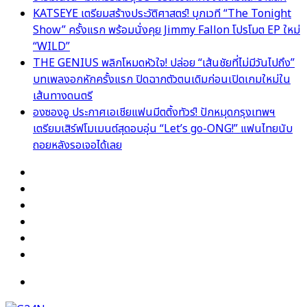
KATSEYE เตรียมสร้างประวัติศาสตร์! บุกเวที “The Tonight
Show” ครั้งแรก พร้อมนั่งคุย Jimmy Fallon โปรโมต EP ใหม่
“WILD”
THE GENIUS พลิกโหมดหัวใจ! ปล่อย “เส้นชัยที่ไม่มีวันไปถึง”
บทเพลงอกหักครั้งแรก ปิดฉากตัวตนเดิมก่อนเปิดเกมใหม่ใน
เส้นทางดนตรี
องซองอู ประกาศเอเชียแฟนมีตติ้งทัวร์! ปักหมุดกรุงเทพฯ
เตรียมเสิร์ฟโมเมนต์สุดอบอุ่น “Let’s go-ONG!” แฟนไทยนับ
ถอยหลังรอเจอได้เลย
Facebook
X
YouTube
Instagram
TikTok
Switch
skin
Menu