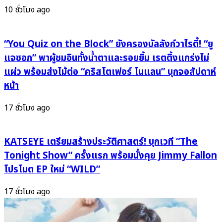
เดือด
เอ๊ย!
10 ชั่วโมง ago
ค่าย
(GhOsT
Tero
CaLL)”
Music
“You Quiz on the Block” ยังครองบัลลังก์วาไรตี้! “ยู
เขย่า
เขย่า
ใจ
แจซอก” พาผู้ชมอินทั้งน้ำตาและรอยยิ้ม เรตติ้งแกร่งไม่
เวที
Gen
แผ่ว พร้อมส่งไม้ต่อ “คริสโตเฟอร์ โนแลน” บุกจอสัปดาห์
Medley
Alpha
หน้า
Vibe
เต้น
กัน
17 ชั่วโมง ago
ทั้ง
ไทม์
ไลน์
KATSEYE เตรียมสร้างประวัติศาสตร์! บุกเวที “The
Tonight Show” ครั้งแรก พร้อมนั่งคุย Jimmy Fallon
โปรโมต EP ใหม่ “WILD”
17 ชั่วโมง ago