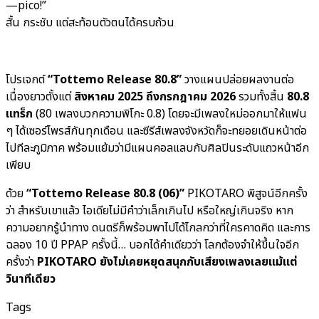
—pico!”
สั้น กระชับ แต่สะท้อนตัวตนได้ครบถ้วน
โปรเจกต์
“Tottemo Release 80.8”
วางแผนปล่อยผลงานต่อ
เนื่องยาวตั้งแต่
สิงหาคม 2025 ถึงกรกฎาคม 2026
รวมทั้งสิ้น
80.8
แทร็ก
(80 เพลงบวกความพิโกะ 0.8) โดยจะมีเพลงใหม่ออกมาให้แฟน
ๆ ได้เซอร์ไพรส์กันทุกเดือน และซีรีส์เพลงจังหวัดก็จะทยอยเดินหน้าต่อ
ไปทีละภูมิภาค พร้อมแย้มว่ามีแผนคอลแลบกับศิลปินระดับแถวหน้าอีก
เพียบ
ด้วย
“Tottemo Release 80.8 (06)”
PIKOTARO พิสูจน์อีกครั้ง
ว่า สำหรับเขาแล้ว ไอเดียไม่มีคำว่าเล็กเกินไป หรือใหญ่เกินจริง หาก
ความอยากรู้นำทาง ดนตรีก็พร้อมพาไปได้ไกลกว่าที่ใครคาดคิด และการ
ฉลอง 10 ปี PPAP ครั้งนี้… บอกได้คำเดียวว่า โลกต้องจำให้ขึ้นใจอีก
ครั้งว่า
PIKOTARO ยังไม่เคยหยุดสนุกกับเสียงเพลงเลยแม้แต่
วินาทีเดียว
Tags