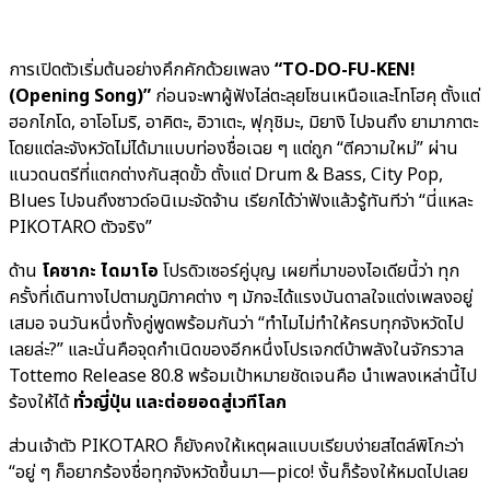
การเปิดตัวเริ่มต้นอย่างคึกคักด้วยเพลง
“TO-DO-FU-KEN!
(Opening Song)”
ก่อนจะพาผู้ฟังไล่ตะลุยโซนเหนือและโทโฮคุ ตั้งแต่
ฮอกไกโด, อาโอโมริ, อาคิตะ, อิวาเตะ, ฟุกุชิมะ, มิยางิ ไปจนถึง ยามากาตะ
โดยแต่ละจังหวัดไม่ได้มาแบบท่องชื่อเฉย ๆ แต่ถูก “ตีความใหม่” ผ่าน
แนวดนตรีที่แตกต่างกันสุดขั้ว ตั้งแต่ Drum & Bass, City Pop,
Blues ไปจนถึงซาวด์อนิเมะจัดจ้าน เรียกได้ว่าฟังแล้วรู้ทันทีว่า “นี่แหละ
PIKOTARO ตัวจริง”
ด้าน
โคซากะ ไดมาโอ
โปรดิวเซอร์คู่บุญ เผยที่มาของไอเดียนี้ว่า ทุก
ครั้งที่เดินทางไปตามภูมิภาคต่าง ๆ มักจะได้แรงบันดาลใจแต่งเพลงอยู่
เสมอ จนวันหนึ่งทั้งคู่พูดพร้อมกันว่า “ทำไมไม่ทำให้ครบทุกจังหวัดไป
เลยล่ะ?” และนั่นคือจุดกำเนิดของอีกหนึ่งโปรเจกต์บ้าพลังในจักรวาล
Tottemo Release 80.8 พร้อมเป้าหมายชัดเจนคือ นำเพลงเหล่านี้ไป
ร้องให้ได้
ทั่วญี่ปุ่น และต่อยอดสู่เวทีโลก
ส่วนเจ้าตัว PIKOTARO ก็ยังคงให้เหตุผลแบบเรียบง่ายสไตล์พิโกะว่า
“อยู่ ๆ ก็อยากร้องชื่อทุกจังหวัดขึ้นมา—pico! งั้นก็ร้องให้หมดไปเลย