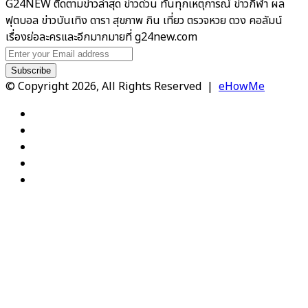
G24NEW ติดตามข่าวล่าสุด ข่าวด่วน ทันทุกเหตุการณ์ ข่าวกีฬา ผล
ฟุตบอล ข่าวบันเทิง ดารา สุขภาพ กิน เที่ยว ตรวจหวย ดวง คอลัมน์
เรื่องย่อละครและอีกมากมายที่ g24new.com
Enter
your
Email
© Copyright 2026, All Rights Reserved |
eHowMe
address
Facebook
X
YouTube
Instagram
TikTok
Facebook
X
WhatsApp
Telegram
Viber
Back
to
top
button