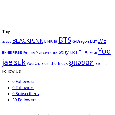
Tags
BTS
BLACKPINK
IVE
BNK48
G-Dragon
aespa
ILLIT
Yoo
THX
Stray Kids
JENNIE
PERSES
Running Man
TWICE
SEVENTEEN
ยูแจซอก
jae suk
You Quiz on the Block
เชฟวิลแมน
Follow Us
0
Followers
0
Followers
0
Subscribers
59
Followers