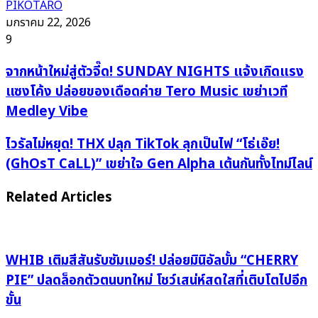
PIKOTARO
มกราคม 22, 2026
9
จาก
จากหน้าใหม่สู่ตัวจี๊ด! SUNDAY NIGHTS แจ้งเกิดแรง
หน้า
แซงโค้ง ปล่อยของเดือดค่าย Tero Music เขย่าเวที
ใหม่
Medley Vibe
สู่
ตัว
ไว
ไวรัลไม่หยุด! THX ปลุก TikTok ลุกเป็นไฟ “โธ่เอ๊ย!
จี๊ด!
รัล
(GhOsT CaLL)” เขย่าใจ Gen Alpha เต้นกันทั้งไทม์ไลน์
SUNDAY
ไม่
NIGHTS
หยุด!
Related Articles
แจ้ง
THX
เกิด
ปลุก
แรง
TikTok
แซง
WHIB เติมสีสันรับซัมเมอร์! ปล่อยมินิอัลบั้ม “CHERRY
ลุก
โค้ง
เป็น
PIE” ปลดล็อกตัวตนบทใหม่ โชว์เสน่ห์สดใสที่เติบโตไปอีก
ปล่อย
ไฟ
ขั้น
ของ
“โธ่