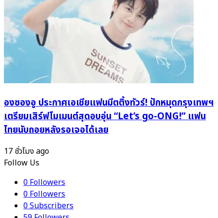
องซองอู ประกาศเอเชียแฟนมีตติ้งทัวร์! ปักหมุดกรุงเทพฯ
เตรียมเสิร์ฟโมเมนต์สุดอบอุ่น “Let’s go-ONG!” แฟน
ไทยนับถอยหลังรอเจอได้เลย
17 ชั่วโมง ago
Follow Us
0
Followers
0
Followers
0
Subscribers
59
Followers