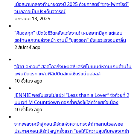
เมื่อสมาชิกลองทำนายดวงปี 2025 ด้วยศาสตร์ “ซาจู-ไพ่ทาโรต์”
จนกลายเป็นประเด็นวิจารณ์
มกราคม 13, 2025
“คิมจงกุก” เปิดใจชีวิตหลังแต่งงาน! เผยอยากมีลูก แต่แอบ
ขอโทษลูกชายล่วงหน้า งานนี้ “ยูแจซอก” ยังแซวแรงจนฮาลั่น
2 สัปดาห์ ago
“ฝ้าย-อะตอม” ฮอตไกลถึงมะนิลา! เสิร์ฟโมเมนต์หวานเกินต้านใน
แฟนมีตแรก แฟนฟิลิปปินส์แห่เชียร์แน่นฮอลล์
10 ชั่วโมง ago
JENNIE ฟอร์มแรงไม่แผ่ว! “Less than a Lover” ซิวถ้วยที่ 2
บนเวที M Countdown ตอกย้ำพลังโซโล่คว้าชัยต่อเนื่อง
10 ชั่วโมง ago
จากเพลงเศร้าสู่คอนเสิร์ตแห่งความทรงจำ! manutsawee
ประกาศคอนเสิร์ตใหญ่ครั้งแรก “ขอให้มีความสุขกับเพลงเศร้า