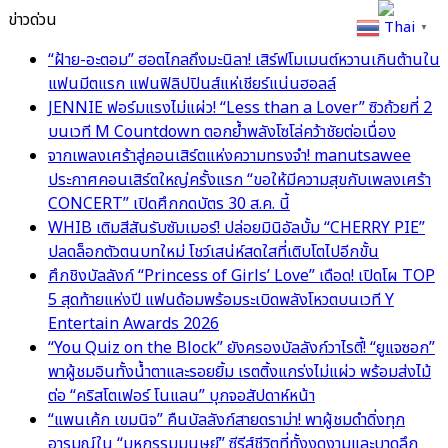
ข่าวด่วน
Thai
▼
“ฝ้าย-อะตอม” ฮอตไกลถึงมะนิลา! เสิร์ฟโมเมนต์หวานเกินต้านใน
แฟนมีตแรก แฟนฟิลิปปินส์แห่เชียร์แน่นฮอลล์
JENNIE ฟอร์มแรงไม่แผ่ว! “Less than a Lover” ซิวถ้วยที่ 2
บนเวที M Countdown ตอกย้ำพลังโซโล่คว้าชัยต่อเนื่อง
จากเพลงเศร้าสู่คอนเสิร์ตแห่งความทรงจำ! manutsawee
ประกาศคอนเสิร์ตใหญ่ครั้งแรก “ขอให้มีความสุขกับเพลงเศร้า
CONCERT” เปิดศึกกดบัตร 30 ส.ค. นี้
WHIB เติมสีสันรับซัมเมอร์! ปล่อยมินิอัลบั้ม “CHERRY PIE”
ปลดล็อกตัวตนบทใหม่ โชว์เสน่ห์สดใสที่เติบโตไปอีกขั้น
ศึกชิงบัลลังก์ “Princess of Girls’ Love” เดือด! เปิดโผ TOP
5 สุดท้ายแห่งปี แฟนด้อมพร้อมระเบิดพลังโหวตบนเวที Y
Entertain Awards 2026
“You Quiz on the Block” ยังครองบัลลังก์วาไรตี้! “ยูแจซอก”
พาผู้ชมอินทั้งน้ำตาและรอยยิ้ม เรตติ้งแกร่งไม่แผ่ว พร้อมส่งไม้
ต่อ “คริสโตเฟอร์ โนแลน” บุกจอสัปดาห์หน้า
“แพนเค้ก เขมนิจ” คืนบัลลังก์สายดราม่า! พาผู้ชมดำดิ่งทุก
อารมณ์ใน “มหกรรมมนุษย์” ซีรีส์ชีวิตที่ทั้งงดงามและบาดลึก