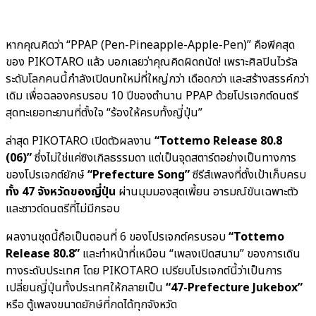
หากคุณคิดว่า “PPAP (Pen-Pineapple-Apple-Pen)” คือพีคสุด
ของ PIKOTARO แล้ว บอกเลยว่าคุณคิดผิดถนัด! เพราะศิลปินไวรัล
ระดับโลกคนนี้กำลังเปิดบทใหม่ที่ใหญ่กว่า เดือดกว่า และสร้างสรรค์กว่า
เดิม เพื่อฉลองครบรอบ 10 ปีของตำนาน PPAP ด้วยโปรเจกต์ดนตรี
สุดทะเยอทะยานที่ตั้งใจ “ร้องให้ครบทั้งญี่ปุ่น”
ล่าสุด PIKOTARO เปิดตัวผลงาน
“Tottemo Release 80.8
(06)”
ซึ่งไม่ใช่แค่ซิงเกิลธรรมดา แต่เป็นจุดสตาร์ตอย่างเป็นทางการ
ของโปรเจกต์ยักษ์
“Prefecture Song”
ซีรีส์เพลงที่ตั้งเป้าเก็บครบ
ทั้ง 47 จังหวัดของญี่ปุ่น
ผ่านมุมมองสุดเพี้ยน อารมณ์ขันเฉพาะตัว
และซาวด์ดนตรีที่ไม่มีกรอบ
ผลงานชุดนี้ถือเป็นตอนที่ 6 ของโปรเจกต์ครบรอบ
“Tottemo
Release 80.8”
และทำหน้าที่เหมือน “เพลงเปิดสนาม” ของการเดิน
ทางระดับประเทศ โดย PIKOTARO เปรียบโปรเจกต์นี้ว่าเป็นการ
เปลี่ยนญี่ปุ่นทั้งประเทศให้กลายเป็น
“47-Prefecture Jukebox”
หรือ ตู้เพลงขนาดยักษ์ที่กดได้ทุกจังหวัด