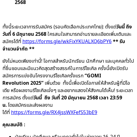
2568
ทั้งนี้ระยะเวลาการรับสมัคร (รอบคัดเลือกประเทศไทย): ตั้งแต่
วันนี้ ถึง
วันที่ 6 มิถุนายน 2568
ใครสนใจสามารถอ่านรายละเอียดเพิ่มเติมและ
สมัครได้ที่
https://forms.gle/wkFixYKUALXQ6bPY6
** รับ
จำนวนจำกัด **
ยังไม่หมดเพียงเท่านี้! โอกาสสำหรับนักเรียน นักศึกษา และบุคคลทั่วไป
ที่ชื่นชอบและมีแนวคิดสุดสร้างสรรค์ในการรีไซเคิล ครั้งนี้ยังเปิดรับ
สมัครการแข่งขันโครงงานรีไซเคิลครั้งแรก
“GOMI
Revolution 2025”
เพิ่มด้วย ทั้งนี้เพื่อเปิดโอกาสให้สำหรับผู้ที่มีไอ
เดีย หรือผลงานรีไซเคิลเจ๋งๆ และอยากแสดงให้สังคมได้เห็น! ระยะเวลา
การสมัคร ตั้งแต่
วันนี้ ถึง วันที่ 20 มิถุนายน 2568 เวลา 23:59
น.
โดยสมัครและส่งผลงาน
ได้ที่
https://forms.gle/RX4jssWXFefS53bE9
คุณสมบัติ
:
นักเรียน นักศึกษา หรือบุคคลทั่วไปในช่วงอายุ 16-24 ปี