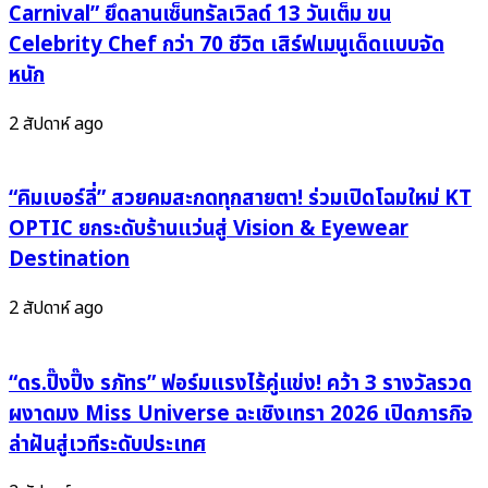
ซึม
Carnival” ยึดลานเซ็นทรัลเวิลด์ 13 วันเต็ม ขน
จาก
Celebrity Chef กว่า 70 ชีวิต เสิร์ฟเมนูเด็ดแบบจัด
ทั้ง
หนัก
6
สมาชิก
2 สัปดาห์ ago
ใน
ปี
สุดท้าย
“คิมเบอร์ลี่” สวยคมสะกดทุกสายตา! ร่วมเปิดโฉมใหม่ KT
ของ
OPTIC ยกระดับร้านแว่นสู่ Vision & Eyewear
วง!
Destination
2 สัปดาห์ ago
“ดร.ปิ๊งปิ๊ง รภัทร” ฟอร์มแรงไร้คู่แข่ง! คว้า 3 รางวัลรวด
ผงาดมง Miss Universe ฉะเชิงเทรา 2026 เปิดภารกิจ
ล่าฝันสู่เวทีระดับประเทศ