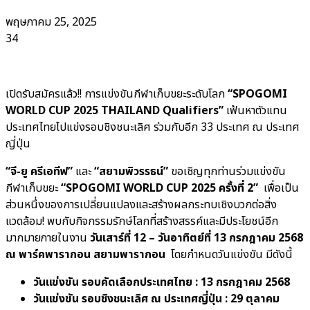
พฤษภาคม 25, 2025
34
เปิดรับสมัครแล้ว!! การแข่งขันกีฬาเก็บขยะระดับโลก
“SPOGOMI
WORLD CUP 2025 THAILAND Qualifiers”
เฟ้นหาตัวแทน
ประเทศไทยไปแข่งรอบชิงชนะเลิศ ร่วมกับอีก 33 ประเทศ ณ ประเทศ
ญี่ปุ่น
“จี-ยู ครีเอทีฟ”
และ
“สยามพิวรรธน์”
ขอเชิญทุกท่านร่วมแข่งขัน
กีฬาเก็บขยะ
“SPOGOMI WORLD CUP 2025 ครั้งที่ 2”
เพื่อเป็น
ส่วนหนึ่งของการเปลี่ยนแปลงและสร้างผลกระทบเชิงบวกต่อสิ่ง
แวดล้อม! พบกับกิจกรรมรักษ์โลกที่สร้างสรรค์และมีประโยชน์อีก
มากมายภายในงาน
วันเสาร์ที่ 12 – วันอาทิตย์ที่ 13 กรกฎาคม 2568
ณ พาร์คพารากอน สยามพารากอน
โดยกำหนดวันแข่งขัน มีดังนี้
วันแข่งขัน รอบคัดเลือกประเทศไทย : 13 กรกฎาคม 2568
วันแข่งขัน รอบชิงชนะเลิศ ณ ประเทศญี่ปุ่น : 29 ตุลาคม