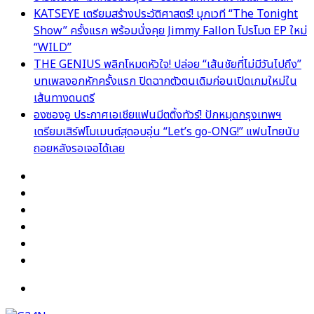
KATSEYE เตรียมสร้างประวัติศาสตร์! บุกเวที “The Tonight
Show” ครั้งแรก พร้อมนั่งคุย Jimmy Fallon โปรโมต EP ใหม่
“WILD”
THE GENIUS พลิกโหมดหัวใจ! ปล่อย “เส้นชัยที่ไม่มีวันไปถึง”
บทเพลงอกหักครั้งแรก ปิดฉากตัวตนเดิมก่อนเปิดเกมใหม่ใน
เส้นทางดนตรี
องซองอู ประกาศเอเชียแฟนมีตติ้งทัวร์! ปักหมุดกรุงเทพฯ
เตรียมเสิร์ฟโมเมนต์สุดอบอุ่น “Let’s go-ONG!” แฟนไทยนับ
ถอยหลังรอเจอได้เลย
Facebook
X
YouTube
Instagram
TikTok
Switch
skin
Menu