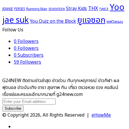
Yoo
THX
Stray Kids
JENNIE
PERSES
Running Man
TWICE
SEVENTEEN
ยูแจซอก
jae suk
You Quiz on the Block
เชฟวิลแมน
Follow Us
0
Followers
0
Followers
0
Subscribers
59
Followers
G24NEW ติดตามข่าวล่าสุด ข่าวด่วน ทันทุกเหตุการณ์ ข่าวกีฬา ผล
ฟุตบอล ข่าวบันเทิง ดารา สุขภาพ กิน เที่ยว ตรวจหวย ดวง คอลัมน์
เรื่องย่อละครและอีกมากมายที่ g24new.com
Enter
your
Email
© Copyright 2026, All Rights Reserved |
eHowMe
address
Facebook