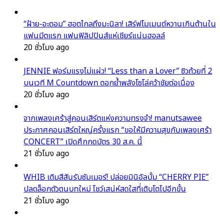
“ฝ้าย-อะตอม” ฮอตไกลถึงมะนิลา! เสิร์ฟโมเมนต์หวานเกินต้านใน
แฟนมีตแรก แฟนฟิลิปปินส์แห่เชียร์แน่นฮอลล์
20 ชั่วโมง ago
JENNIE ฟอร์มแรงไม่แผ่ว! “Less than a Lover” ซิวถ้วยที่ 2
บนเวที M Countdown ตอกย้ำพลังโซโล่คว้าชัยต่อเนื่อง
20 ชั่วโมง ago
จากเพลงเศร้าสู่คอนเสิร์ตแห่งความทรงจำ! manutsawee
ประกาศคอนเสิร์ตใหญ่ครั้งแรก “ขอให้มีความสุขกับเพลงเศร้า
CONCERT” เปิดศึกกดบัตร 30 ส.ค. นี้
21 ชั่วโมง ago
WHIB เติมสีสันรับซัมเมอร์! ปล่อยมินิอัลบั้ม “CHERRY PIE”
ปลดล็อกตัวตนบทใหม่ โชว์เสน่ห์สดใสที่เติบโตไปอีกขั้น
21 ชั่วโมง ago