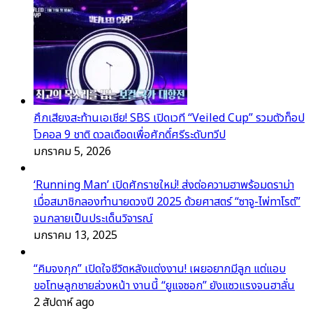
ศึกเสียงสะท้านเอเชีย! SBS เปิดเวที “Veiled Cup” รวมตัวท็อป
โวคอล 9 ชาติ ดวลเดือดเพื่อศักดิ์ศรีระดับทวีป
มกราคม 5, 2026
‘Running Man’ เปิดศักราชใหม่! ส่งต่อความฮาพร้อมดราม่า
เมื่อสมาชิกลองทำนายดวงปี 2025 ด้วยศาสตร์ “ซาจู-ไพ่ทาโรต์”
จนกลายเป็นประเด็นวิจารณ์
มกราคม 13, 2025
“คิมจงกุก” เปิดใจชีวิตหลังแต่งงาน! เผยอยากมีลูก แต่แอบ
ขอโทษลูกชายล่วงหน้า งานนี้ “ยูแจซอก” ยังแซวแรงจนฮาลั่น
2 สัปดาห์ ago