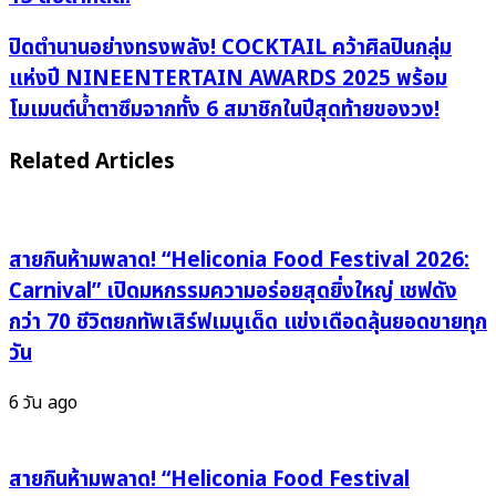
ระดับ
ตำนาน!
ปิด
ปิดตำนานอย่างทรงพลัง! COCKTAIL คว้าศิลปินกลุ่ม
F.Hero
ตำนาน
แห่งปี NINEENTERTAIN AWARDS 2025 พร้อม
ฟาด
อย่าง
โมเมนต์น้ำตาซึมจากทั้ง 6 สมาชิกในปีสุดท้ายของวง!
ไม่
ทรง
ยั้ง
พลัง!
Related Articles
ขึ้น
COCKTAIL
แท่น
คว้า
เพลง
ศิลปิน
แรก
กลุ่ม
สายกินห้ามพลาด! “Heliconia Food Festival 2026:
ของ
แห่ง
Carnival” เปิดมหกรรมความอร่อยสุดยิ่งใหญ่ เชฟดัง
โลก
ปี
กว่า 70 ชีวิตยกทัพเสิร์ฟเมนูเด็ด แข่งเดือดลุ้นยอดขายทุก
ครอง
NINEENTERTAIN
วัน
แชมป์
AWARDS
Thailand
2025
6 วัน ago
Chart
พร้อม
13
โมเมนต์
สัปดาห์
น้ำตา
สายกินห้ามพลาด! “Heliconia Food Festival
ติด!