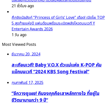
ปลดล็อกตัวตนบทใหม่ โชว์เสน่ห์สดใสที่เติบโตไปอีกขั้น
21 ชั่วโมง ago
ศึกชิงบัลลังก์ “Princess of Girls’ Love” เดือด! เปิดโผ TOP
5 สุดท้ายแห่งปี แฟนด้อมพร้อมระเบิดพลังโหวตบนเวที Y
Entertain Awards 2026
1 วัน ago
Most Viewed Posts
ธันวาคม 20, 2024
สะเทือนเวที! Baby V.O.X ตัวแม่แห่ง K-POP คัม
แบ็กบนเวที “2024 KBS Song Festival”
กุมภาพันธ์ 17, 2025
“อีกวางซูเผย! คิมจงกุกคือเสาหลักทางใจ ที่อยู่ใน
ชีวิตมานานกว่า 9 ปี”