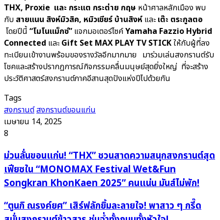
THX,
Proxie
และ กระแต กระต่าย กฤษ
หน้าศาลหลักเมือง พบ
กับ
สายแนน สิงห์มิวสิค, หมิวเชียร์ บ้านสิงห์
และ
เต๊ะ ตระกูลตอ
โดยปีนี้
“โมโนแม็กซ์”
แจกมอเตอร์ไซค์
Yamaha Fazzio Hybrid
Connected
และ
Gift Set MAX PLAY TV STICK
ให้กับผู้ที่ลง
ทะเบียนเข้างานพร้อมของรางวัลอีกมากมาย มาร่วมเล่นสงกรานต์รับ
โชคและสร้างปรากฏการณ์กิจกรรมคลื่นมนุษย์สุดยิ่งใหญ่ ที่จะสร้าง
ประวัติศาสตร์สงกรานต์ภาคอีสานสุดปังแห่งปีไปด้วยกัน
Tags
สงกรานต์
สงกรานต์ขอนแก่น
เมษายน 14, 2025
8
ม่วน
ม่วนลั่นขอนแก่น! “THX” ชวนสาดความสนุกสงกรานต์สุด
ลั่น
เฟียซใน “MONOMAX Festival Wet&Fun
ขอนแก่น!
Songkran KhonKaen 2025” คนแน่น มันส์ไม่พัก!
“THX”
ชวน
“ตู
“ตูนกิ ณรงค์ยศ” เสิร์ฟลักยิ้มละลายใจ! พาสาว ๆ กรี๊ด
สาด
นกิ
สนั่นสงกรานต์ข้าวสาร ชุ่มฉ่ำทั้งถนนทั้งหัวใจ!