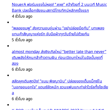
NouerA ฟอร์มแรงไม่หยุด! “.exe” คว้าถ้วยที่ 2 บนเวที Music
Bank ปลดล็อกชัยชนะสถานีโทรทัศน์หลักครั้งแรก
4 ชั่วโมง ago
“พลอยชมพู” ส่งความอบอุ่นผ่าน “อย่าปล่อยมือกัน” บทเพลง
แทนคำสัญญาแห่งรัก จับมือฝ่าทุกวันร้ายไปด้วยกัน
5 ชั่วโมง ago
almost monday ส่งซิงเกิลใหม่ “better late than never”
เติมพลังให้คนกล้าก้าวตามฝัน ก่อนเปิดบทใหม่ในอัลบั้มชุดที่
สอง
6 ชั่วโมง ago
สลัดลุคเดิมสุดปัง! “แบม พิชญานิน” ปล่อยของเต็มแม็กซ์ใน
“นอกจอนอกใจ” แดนซ์จัดหนัก ชวนแฟนแกะท่าล่าไวรัลทั้งโซเชีย
ล
6 ชั่วโมง ago