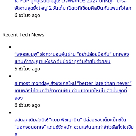
K-POP บุกยุโรปเต็มสูบ! D AWARDS 2027 ปักหมุด “ปารีส”
จัดงานสุดยิ่งใหญ่ 2 วันเต็ม เปิดเวทีเชื่อมศิลปินกับแฟนทั่วโลก
6 ชั่วโมง ago
Recent Tech News
“พลอยชมพู” ส่งความอบอุ่นผ่าน “อย่าปล่อยมือกัน” บทเพลง
แทนคำสัญญาแห่งรัก จับมือฝ่าทุกวันร้ายไปด้วยกัน
5 ชั่วโมง ago
almost monday ส่งซิงเกิลใหม่ “better late than never”
เติมพลังให้คนกล้าก้าวตามฝัน ก่อนเปิดบทใหม่ในอัลบั้มชุดที่
สอง
6 ชั่วโมง ago
สลัดลุคเดิมสุดปัง! “แบม พิชญานิน” ปล่อยของเต็มแม็กซ์ใน
“นอกจอนอกใจ” แดนซ์จัดหนัก ชวนแฟนแกะท่าล่าไวรัลทั้งโซเชีย
ล