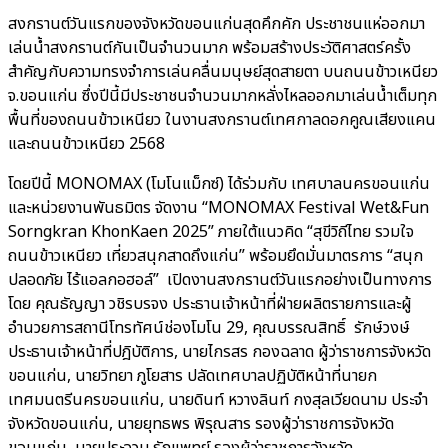
สงกรานต์วันแรกของจังหวัดขอนแก่นสุดคึกคัก ประชาชนแห่ออกมา
เล่นน้ำสงกรานต์กันเป็นจำนวนมาก พร้อมสร้างประวัติศาสตร์ครั้ง
สำคัญกับความทรงจำการเล่นคลื่นมนุษย์สุดสายตา บนถนนข้าวเหนียว
จ.ขอนแก่น ซึ่งปีนี้มีประชาชนจำนวนมากหลั่งไหลออกมาเล่นน้ำเต็มทุก
พื้นที่ของถนนข้าวเหนียว ในงานสงกรานต์เทศกาลดอกคูณเสียงแคน
และถนนข้าวเหนียว 2568
โดยปีนี้ MONOMAX (โมโนแม็กซ์) ได้ร่วมกับ เทศบาลนครขอนแก่น
และหน่วยงานพันธมิตร จัดงาน “MONOMAX Festival Wet&Fun
Sorngkran KhonKaen 2025” ภายใต้แนวคิด “สุขีวิถีไทย รวมใจ
ถนนข้าวเหนียว เที่ยวสนุกสาดถึงแก่น” พร้อมยึดมั่นมาตรการ “สนุก
ปลอดภัย ไร้แอลกอฮอล์” เปิดงานสงกรานต์วันแรกอย่างเป็นทางการ
โดย คุณธัญญา วชิรบรจง ประธานเจ้าหน้าที่ฝ่ายผลิตรายการและผู้
อำนวยการสถานีโทรทัศน์ช่องโมโน 29, คุณบรรณสิทธิ์ รักษ์วงษ์
ประธานเจ้าหน้าที่ปฎิบัติการ, นายไกรสร กองฉลาด ผู้ว่าราชการจังหวัด
ขอนแก่น, นายวิทยา ภูโยสาร ปลัดเทศบาลปฏิบัติหน้าที่นายก
เทศมนตรีนครขอนแก่น, นายดินท์ หวางลินท์ กงสุลเวียดนาม ประจำ
จังหวัดขอนแก่น, นายยุทธพร พิรุณสาร รองผู้ว่าราชการจังหวัด
ขอนแก่น, นายประจวบ รักแพทย์ รองผู้ว่าราชการจังหวัด