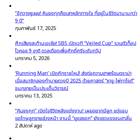
“อีกวางซูเผย! คิมจงกุกคือเสาหลักทางใจ ที่อยู่ในชีวิตมานานกว่า
9 ปี”
กุมภาพันธ์ 17, 2025
ศึกเสียงสะท้านเอเชีย! SBS เปิดเวที “Veiled Cup” รวมตัวท็อป
โวคอล 9 ชาติ ดวลเดือดเพื่อศักดิ์ศรีระดับทวีป
มกราคม 5, 2026
‘Running Man’ เปิดศักราชใหม่! ส่งต่อความฮาพร้อมดราม่า
เมื่อสมาชิกลองทำนายดวงปี 2025 ด้วยศาสตร์ “ซาจู-ไพ่ทาโรต์”
จนกลายเป็นประเด็นวิจารณ์
มกราคม 13, 2025
“คิมจงกุก” เปิดใจชีวิตหลังแต่งงาน! เผยอยากมีลูก แต่แอบ
ขอโทษลูกชายล่วงหน้า งานนี้ “ยูแจซอก” ยังแซวแรงจนฮาลั่น
2 สัปดาห์ ago