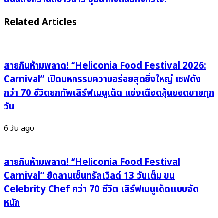
ความ
ณรงค์
สนุก
ยศ”
Related Articles
สง
เสิร์ฟ
กราน
ลัก
ต์
ยิ้ม
สุด
สายกินห้ามพลาด! “Heliconia Food Festival 2026:
ละลาย
เฟียซ
ใจ!
Carnival” เปิดมหกรรมความอร่อยสุดยิ่งใหญ่ เชฟดัง
ใน
พา
กว่า 70 ชีวิตยกทัพเสิร์ฟเมนูเด็ด แข่งเดือดลุ้นยอดขายทุก
“MONOMAX
สาว
วัน
Festival
ๆ
Wet&Fun
กรี๊ด
6 วัน ago
Songkran
สนั่น
KhonKaen
สงกรานต์
2025”
ข้าวสาร
สายกินห้ามพลาด! “Heliconia Food Festival
คน
ชุ่ม
Carnival” ยึดลานเซ็นทรัลเวิลด์ 13 วันเต็ม ขน
แน่น
ฉ่ำ
Celebrity Chef กว่า 70 ชีวิต เสิร์ฟเมนูเด็ดแบบจัด
มันส์
ทั้ง
หนัก
ไม่
ถนน
พัก!