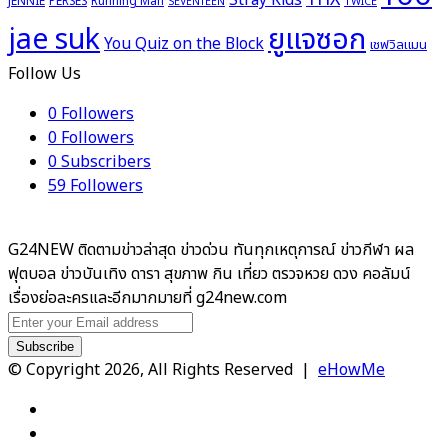
JENNIE
PERSES
Running Man
TWICE
SEVENTEEN
ยูแจซอก
jae suk
You Quiz on the Block
เชฟวิลแมน
Follow Us
0
Followers
0
Followers
0
Subscribers
59
Followers
G24NEW ติดตามข่าวล่าสุด ข่าวด่วน ทันทุกเหตุการณ์ ข่าวกีฬา ผล
ฟุตบอล ข่าวบันเทิง ดารา สุขภาพ กิน เที่ยว ตรวจหวย ดวง คอลัมน์
เรื่องย่อละครและอีกมากมายที่ g24new.com
Enter
your
Email
© Copyright 2026, All Rights Reserved |
eHowMe
address
Facebook
X