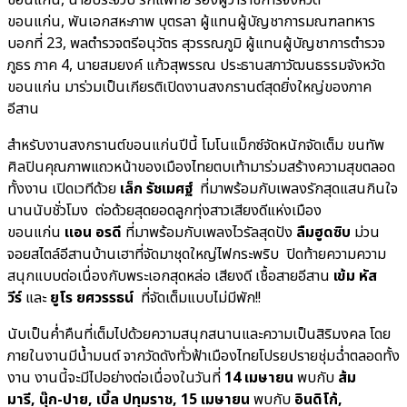
ขอนแก่น, พันเอกสหะภาพ บุตรลา ผู้แทนผู้บัญชาการมณฑลทหาร
บอกที่ 23, พลตำรวจตรีอนุวัตร สุวรรณภูมิ ผู้แทนผู้บัญชาการตำรวจ
ภูธร ภาค 4, นายสมยงค์ แก้วสุพรรณ ประธานสภาวัฒนธรรมจังหวัด
ขอนแก่น มาร่วมเป็นเกียรติเปิดงานสงกรานต์สุดยิ่งใหญ่ของภาค
อีสาน
สำหรับงานสงกรานต์ขอนแก่นปีนี้ โมโนแม็กซ์จัดหนักจัดเต็ม ขนทัพ
ศิลปินคุณภาพแถวหน้าของเมืองไทยตบเท้ามาร่วมสร้างความสุขตลอด
ทั้งงาน เปิดเวทีด้วย
เล็ก รัชเมศฐ์
ที่มาพร้อมกับเพลงรักสุดแสนกินใจ
นานนับชั่วโมง ต่อด้วยสุดยอดลูกทุ่งสาวเสียงดีแห่งเมือง
ขอนแก่น
แอน อรดี
ที่มาพร้อมกับเพลงไวรัลสุดปัง
ลืมฮูดซิบ
ม่วน
จอยสไตล์อีสานบ้านเฮาที่จัดมาชุดใหญ่ไฟกระพริบ ปิดท้ายความความ
สนุกแบบต่อเนื่องกับพระเอกสุดหล่อ เสียงดี เชื้อสายอีสาน
เข้ม หัส
วีร์
และ
ยูโร ยศวรรธน์
ที่จัดเต็มแบบไม่มีพัก!!
นับเป็นค่ำคืนที่เต็มไปด้วยความสนุกสนานและความเป็นสิริมงคล โดย
ภายในงานมีน้ำมนต์ จากวัดดังทั่วฟ้าเมืองไทยโปรยปรายชุ่มฉ่ำตลอดทั้ง
งาน งานนี้จะมีไปอย่างต่อเนื่องในวันที่
14 เมษายน
พบกับ
ส้ม
มารี, นุ๊ก-ปาย, เบิ้ล ปทุมราช, 15 เมษายน
พบกับ
อินดิโก้,