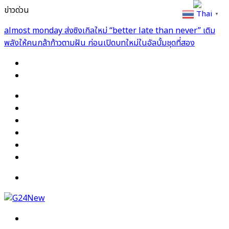
ข่าวด่วน
Thai
▼
almost monday ส่งซิงเกิลใหม่ “better late than never” เติม
พลังให้คนกล้าก้าวตามฝัน ก่อนเปิดบทใหม่ในอัลบั้มชุดที่สอง
Facebook
X
YouTube
Instagram
TikTok
Switch
skin
Menu
Search