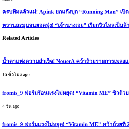
Facebook
X
LinkedIn
Tumblr
Pinterest
Reddit
VKontakte
Odnoklassniki
Pocket
Share
Print
via
ครบ
ครบทีมแล้วแม่! Apink ยกแก๊งบุก “Running Man” เปิด
Email
ทีม
หวาน
หวานละมุนจนยอดพุ่ง! “เจ้านางเอย” เรียกวิวไหลเป็นล้
แล้ว
ละมุน
แม่!
Related Articles
Apink
จน
ยก
ยอด
แก๊ง
พุ่ง!
บุก
“เจ้า
น้ำตาแห่งความสำเร็จ! NouerA คว้าถ้วยรายการเพลงแร
“Running
นาง
Man”
16 ชั่วโมง ago
เอย”
เปิด
เรียก
ภารกิจ
วิว
ล่า
fromis_9 ฟอร์มร้อนแรงไม่หยุด! “Vitamin ME” ซิวถ้วยที
ไหล
ทอง
เป็น
สุด
4 วัน ago
ล้าน
วุ่น
“เบียร์
ฮา
fromis_9 ฟอร์มแรงไม่หยุด! “Vitamin ME” คว้าถ้วยที่
พร้อม
กระ