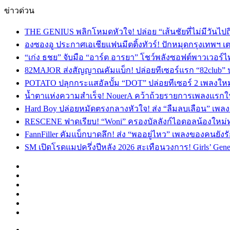
ข่าวด่วน
THE GENIUS พลิกโหมดหัวใจ! ปล่อย “เส้นชัยที่ไม่มีวันไป
องซองอู ประกาศเอเชียแฟนมีตติ้งทัวร์! ปักหมุดกรุงเทพฯ 
“เก่ง ธชย” จับมือ “อาร์ต อารยา” โชว์พลังซอฟต์พาวเวอร์ไ
82MAJOR ส่งสัญญาณคัมแบ็ก! ปล่อยทีเซอร์แรก “82club” 
POTATO ปลุกกระแสอัลบั้ม “DOT” ปล่อยทีเซอร์ 2 เพลงให
น้ำตาแห่งความสำเร็จ! NouerA คว้าถ้วยรายการเพลงแรกในชี
Hard Boy ปล่อยหมัดตรงกลางหัวใจ! ส่ง “ลืมลบเลือน” เ
RESCENE ฟาดเรียบ! “Woni” ครองบัลลังก์ไอดอลน้องใหม่ทรงอิ
FannFiller คัมแบ็กบาดลึก! ส่ง “พออยู่ไหว” เพลงของคนยังร
SM เปิดโรดแมปครึ่งปีหลัง 2026 สะเทือนวงการ! Girls’ Generat
Facebook
X
YouTube
Instagram
TikTok
Switch
skin
Menu