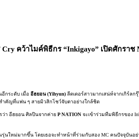
 Cry คว้าไมค์พิธีกร “Inkigayo” เปิดศักรา
ีกระดับ เมื่อ
อีฮยอน (Yihyun)
ลีดเดอร์สาวมากเสน่ห์จากเกิร์ลกรุ
วสำคัญที่แฟน ๆ สายมิวสิกโชว์จับตาอย่างใกล้ชิด
ารว่า อีฮยอน ศิลปินจากค่าย
P NATION
จะเข้าร่วมทีมพิธีกรของ I
นรุ่นใหม่มากขึ้น โดยเธอจะทำหน้าที่ร่วมกับสอง MC คนปัจจุบันอย