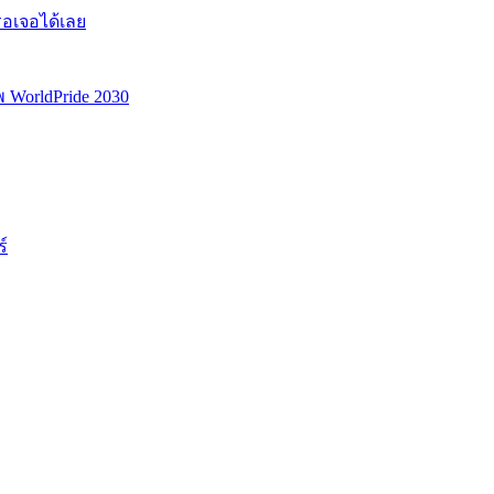
รอเจอได้เลย
พ WorldPride 2030
์