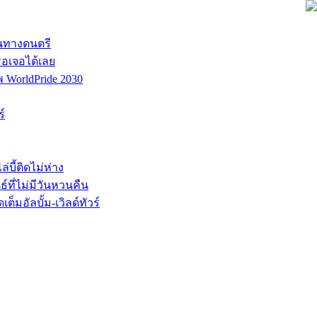
้นทางดนตรี
รอเจอได้เลย
พ WorldPride 2030
์
บี้ติดไม่ห่าง
์ที่ไม่มีวันหวนคืน
็มอัลบั้ม-เวิลด์ทัวร์