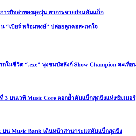
ภารกิจล่าทองสุดวุ่น ฮากระจายก่อนคัมแบ็ก
าน “เบียร์ พร้อมพงษ์” ปล่อยลูกคอสะกดใจ
กในชีวิต “.exe” พุ่งชนบัลลังก์ Show Champion สะเทื
่ 3 บนเวที Music Core ตอกย้ำคัมแบ็กสุดปังแห่งซัมเมอร์
 2 บน Music Bank เดินหน้าสานกระแสคัมแบ็กสุดปัง