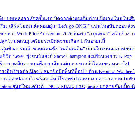
ถึง” บทเพลงอกหักครั้งแรก ปิดฉากตัวตนเดิมก่อนเปิดเกมใหม่ในเส
เตรียมเสิร์ฟโมเมนต์สุดอบอุ่น “Let’s go-ONG!” แฟนไทยนับถอยหลัง
ทยกลาง WorldPride Amsterdam 2026 ลุ้นพา “กรุงเทพฯ” คว้าเจ้าภา
ปลุกโหมดกบฏ เตรียมระเบิดความเดือด 1 กันยายนนี้
ม่สุดขั้วอารมณ์! ชวนแฟนฟัง “เพลิดเพลิน” ก่อนใครบนจอภาพยนตร
วิต “.exe” พุ่งชนบัลลังก์ Show Champion สะเทือนวงการ K‑Pop
พลงร็อกบาดลึกของคนที่อยากลืม แต่ความทรงจำไม่เคยยอมจากไป
ทธิพลต่อเนื่อง 5 สมาชิกยึดพื้นที่ท็อป 7 ด้าน Keonho–Wonhee ไล่
ักแต่ต้องปล่อยมือ พร้อมเอ็มวีโรดทริปสุดหน่วง บอกลาความสัมพันธ
ion ยูนิตใหม่เดบิวต์ – NCT, RIIZE, EXO, aespa ยกค่ายคัมแบ็ก จัดเต