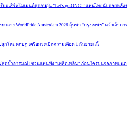
เตรียมเสิร์ฟโมเมนต์สุดอบอุ่น “Let’s go-ONG!” แฟนไทยนับถอยหลัง
ทยกลาง WorldPride Amsterdam 2026 ลุ้นพา “กรุงเทพฯ” คว้าเจ้าภา
ปลุกโหมดกบฏ เตรียมระเบิดความเดือด 1 กันยายนนี้
ม่สุดขั้วอารมณ์! ชวนแฟนฟัง “เพลิดเพลิน” ก่อนใครบนจอภาพยนตร