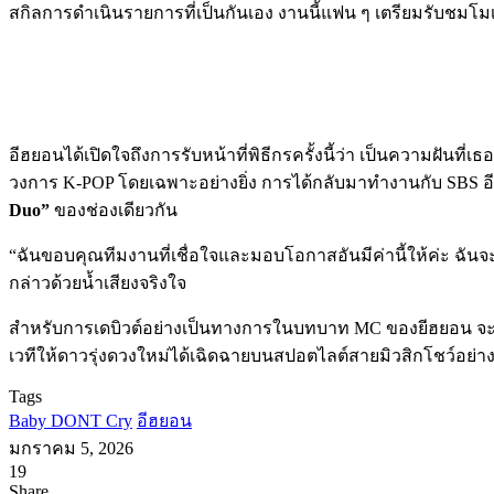
สกิลการดำเนินรายการที่เป็นกันเอง งานนี้แฟน ๆ เตรียมรับชมโ
อีฮยอนได้เปิดใจถึงการรับหน้าที่พิธีกรครั้งนี้ว่า เป็นความฝันที่เธอ
วงการ K-POP โดยเฉพาะอย่างยิ่ง การได้กลับมาทำงานกับ SBS อีก
Duo”
ของช่องเดียวกัน
“ฉันขอบคุณทีมงานที่เชื่อใจและมอบโอกาสอันมีค่านี้ให้ค่ะ ฉันจะร
กล่าวด้วยน้ำเสียงจริงใจ
สำหรับการเดบิวต์อย่างเป็นทางการในบทบาท MC ของยีฮยอน จะ
เวทีให้ดาวรุ่งดวงใหม่ได้เฉิดฉายบนสปอตไลต์สายมิวสิกโชว์อย่า
Tags
Baby DONT Cry
อีฮยอน
มกราคม 5, 2026
19
Facebook
X
Tumblr
Messenger
Messenger
Line
Share