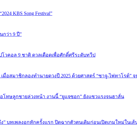
“2024 KBS Song Festival”
นกว่า 9 ปี”
ปโวคอล 9 ชาติ ดวลเดือดเพื่อศักดิ์ศรีระดับทวีป
 เมื่อสมาชิกลองทำนายดวงปี 2025 ด้วยศาสตร์ “ซาจู-ไพ่ทาโรต์” 
บขอโทษลูกชายล่วงหน้า งานนี้ “ยูแจซอก” ยังแซวแรงจนฮาลั่น
ถึง” บทเพลงอกหักครั้งแรก ปิดฉากตัวตนเดิมก่อนเปิดเกมใหม่ในเส