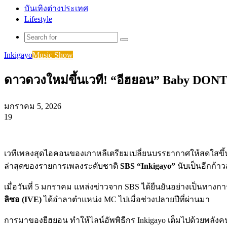
บันเทิงต่างประเทศ
Lifestyle
Search
for
Inkigayo
Music Show
ดาวดวงใหม่ขึ้นเวที! “อีฮยอน” Baby DONT
มกราคม 5, 2026
19
Facebook
X
Tumblr
Messenger
Messenger
Line
เวทีเพลงสุดไอคอนของเกาหลีเตรียมเปลี่ยนบรรยากาศให้สดใสขึ้นอ
ล่าสุดของรายการเพลงระดับชาติ
SBS “Inkigayo”
นับเป็นอีกก้า
เมื่อวันที่ 5 มกราคม แหล่งข่าวจาก SBS ได้ยืนยันอย่างเป็นทางก
ลิซอ (IVE)
ได้อำลาตำแหน่ง MC ไปเมื่อช่วงปลายปีที่ผ่านมา
การมาของยีฮยอน ทำให้ไลน์อัพพิธีกร Inkigayo เต็มไปด้วยพลังค