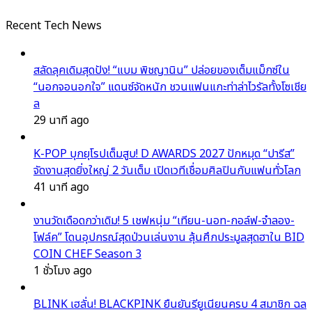
Recent Tech News
สลัดลุคเดิมสุดปัง! “แบม พิชญานิน” ปล่อยของเต็มแม็กซ์ใน
“นอกจอนอกใจ” แดนซ์จัดหนัก ชวนแฟนแกะท่าล่าไวรัลทั้งโซเชีย
ล
29 นาที ago
K-POP บุกยุโรปเต็มสูบ! D AWARDS 2027 ปักหมุด “ปารีส”
จัดงานสุดยิ่งใหญ่ 2 วันเต็ม เปิดเวทีเชื่อมศิลปินกับแฟนทั่วโลก
41 นาที ago
งานวัดเดือดกว่าเดิม! 5 เชฟหนุ่ม “เทียน-นอท-กอล์ฟ-จำลอง-
โฟล์ค” โดนอุปกรณ์สุดป่วนเล่นงาน ลุ้นศึกประมูลสุดฮาใน BID
COIN CHEF Season 3
1 ชั่วโมง ago
BLINK เฮลั่น! BLACKPINK ยืนยันรียูเนียนครบ 4 สมาชิก ฉล