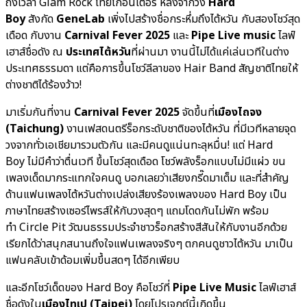
ถึงเวลา Glam Rock ไทยโกอินเตอร์ หลังจากวง
Hard
Boy
สังกัด
GeneLab
เพิ่งไปสร้างชื่อกระหึ่มถึงไต้หวัน กับสองโชว์สุด
เดือด กับงาน
Carnival Fever 2025
และ
Pipe Live music
ไลฟ์
เฮาส์ชื่อดัง ณ
ประเทศไต้หวัน
ที่ผ่านมา งานนี้ไม่ได้แค่เล่นเวทีในต่าง
ประเทศธรรมดา แต่คือการขึ้นโชว์ลีลาของ Hair Band สัญชาติไทยให้
ต่างชาติได้ร้องว้าว!
มาเริ่มกันที่งาน
Carnival Fever 2025
จัดขึ้นที่
เมืองไถจง
(
Taichung)
งานเฟสดนตรีร็อกระดับชาติของไต้หวัน ที่มีเวทีหลายจุด
วงจากทั่วเอเชียมารวมตัวกัน และมีคนดูแน่นทะลุหมื่น! แต่ Hard
Boy ไม่มีคำว่าตื่นเวที ขึ้นโชว์สุดเดือด โชว์พลังร็อกแบบไม่มีแผ่ว ขน
เพลงเด็ดมากระแทกใจคนดู บอกเลยว่าเสียงกรี๊ดมาเต็ม และที่สำคัญ
ด้านแฟนเพลงไต้หวันต่างเปล่งเสียงร้องเพลงของ Hard Boy เป็น
ภาษาไทยสร้างเซอร์ไพรส์ให้กับวงสุดๆ แถมโดดกันไม่พัก พร้อม
ทำ Circle Pit วัฒนธรรมประจำชาวร็อกสร้างสีสันให้กับงานอีกด้วย
เรียกได้ว่าสนุกสนานถึงใจแฟนเพลงจริงๆ ตกคนดูชาวไต้หวัน มาเป็น
แฟนคลับเข้าด้อมเพิ่มขึ้นสดๆ ได้อีกเพียบ
และอีกโชว์เด็ดของ Hard Boy คือโชว์ที่
Pipe Live Music
ไลฟ์เฮาส์
ชื่อดังใน
เมืองไทเป (
Taipei)
โดยโปรเจกต์นี้เกิดขึ้น