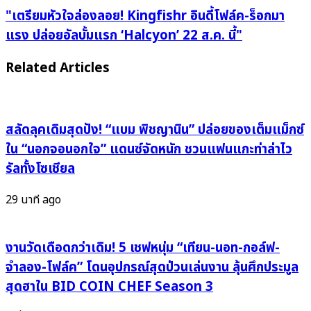
โลก!
"เตรียม
"เตรียมหัวใจล่องลอย! Kingfishr อินดี้โฟล์ค-ร็อกมา
ประกาศ
หัวใจ
แรง ปล่อยอัลบั้มแรก ‘Halcyon’ 22 ส.ค. นี้"
เวิลด์
ล่อง
ทัวร์
ลอย!
Related Articles
“DEADLINE”
Kingfishr
พร้อม
อิน
คัม
ดี้
แบ็ก
สลัดลุคเดิมสุดปัง! “แบม พิชญานิน” ปล่อยของเต็มแม็กซ์
โฟล์ค-
เพลง
ร็
ใน “นอกจอนอกใจ” แดนซ์จัดหนัก ชวนแฟนแกะท่าล่าไว
ใหม่
อก
รัลทั้งโซเชียล
แฟนๆ
มา
เตรียม
แรง
29 นาที ago
ใจ
ปล่อย
ละลาย!
อัลบั้ม
งานวัดเดือดกว่าเดิม! 5 เชฟหนุ่ม “เทียน-นอท-กอล์ฟ-
แรก
‘Halcyon’
จำลอง-โฟล์ค” โดนอุปกรณ์สุดป่วนเล่นงาน ลุ้นศึกประมูล
22
สุดฮาใน BID COIN CHEF Season 3
ส.ค.