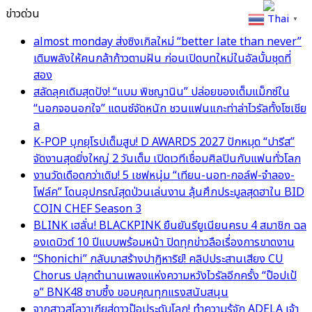
ข่าวด่วน
Thai
▼
almost monday ส่งซิงเกิลใหม่ “better late than never”
เติมพลังให้คนกล้าก้าวตามฝัน ก่อนเปิดบทใหม่ในอัลบั้มชุดที่
สอง
สลัดลุคเดิมสุดปัง! “แบม พิชญานิน” ปล่อยของเต็มแม็กซ์ใน
“นอกจอนอกใจ” แดนซ์จัดหนัก ชวนแฟนแกะท่าล่าไวรัลทั้งโซเชีย
ล
K-POP บุกยุโรปเต็มสูบ! D AWARDS 2027 ปักหมุด “ปารีส”
จัดงานสุดยิ่งใหญ่ 2 วันเต็ม เปิดเวทีเชื่อมศิลปินกับแฟนทั่วโลก
งานวัดเดือดกว่าเดิม! 5 เชฟหนุ่ม “เทียน-นอท-กอล์ฟ-จำลอง-
โฟล์ค” โดนอุปกรณ์สุดป่วนเล่นงาน ลุ้นศึกประมูลสุดฮาใน BID
COIN CHEF Season 3
BLINK เฮลั่น! BLACKPINK ยืนยันรียูเนียนครบ 4 สมาชิก ฉล
องเดบิวต์ 10 ปีแบบพร้อมหน้า ปิดทุกข่าวลือเรื่องการขาดงาน
“Shonichi” กลับมาสร้างปาฏิหาริย์! คลิปประสานเสียง CU
Chorus ปลุกตำนานเพลงแห่งความหวังไวรัลอีกครั้ง “ป๊อปเป้
อ” BNK48 ซาบซึ้ง ขอบคุณทุกแรงสนับสนุน
จากสาวสโลวาเกียสู่ดาวป๊อประดับโลก! ทำความรู้จัก ADELA เจ้า