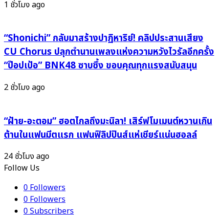
นี้"
1 ชั่วโมง ago
“Shonichi” กลับมาสร้างปาฏิหาริย์! คลิปประสานเสียง
CU Chorus ปลุกตำนานเพลงแห่งความหวังไวรัลอีกครั้ง
“ป๊อปเป้อ” BNK48 ซาบซึ้ง ขอบคุณทุกแรงสนับสนุน
2 ชั่วโมง ago
“ฝ้าย-อะตอม” ฮอตไกลถึงมะนิลา! เสิร์ฟโมเมนต์หวานเกิน
ต้านในแฟนมีตแรก แฟนฟิลิปปินส์แห่เชียร์แน่นฮอลล์
24 ชั่วโมง ago
Follow Us
0
Followers
0
Followers
0
Subscribers