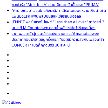
ของไวรัล “Ain’t In LA” ก่อนเปิดฉากอัลบั้มแรก “PRIMA”
“ฝ้าย-อะตอม” ฮอตไกลถึงมะนิลา! เสิร์ฟโมเมนต์หวานเกินต้านใน
แฟนมีตแรก แฟนฟิลิปปินส์แห่เชียร์แน่นฮอลล์
JENNIE ฟอร์มแรงไม่แผ่ว! “Less than a Lover” ซิวถ้วยที่ 2
บนเวที M Countdown ตอกย้ำพลังโซโล่คว้าชัยต่อเนื่อง
จากเพลงเศร้าสู่คอนเสิร์ตแห่งความทรงจำ! manutsawee
ประกาศคอนเสิร์ตใหญ่ครั้งแรก “ขอให้มีความสุขกับเพลงเศร้า
CONCERT” เปิดศึกกดบัตร 30 ส.ค. นี้
Facebook
X
YouTube
Instagram
TikTok
Switch
skin
Menu