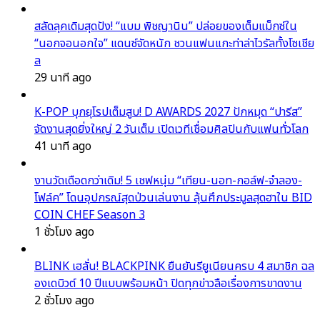
สลัดลุคเดิมสุดปัง! “แบม พิชญานิน” ปล่อยของเต็มแม็กซ์ใน
“นอกจอนอกใจ” แดนซ์จัดหนัก ชวนแฟนแกะท่าล่าไวรัลทั้งโซเชีย
ล
29 นาที ago
K-POP บุกยุโรปเต็มสูบ! D AWARDS 2027 ปักหมุด “ปารีส”
จัดงานสุดยิ่งใหญ่ 2 วันเต็ม เปิดเวทีเชื่อมศิลปินกับแฟนทั่วโลก
41 นาที ago
งานวัดเดือดกว่าเดิม! 5 เชฟหนุ่ม “เทียน-นอท-กอล์ฟ-จำลอง-
โฟล์ค” โดนอุปกรณ์สุดป่วนเล่นงาน ลุ้นศึกประมูลสุดฮาใน BID
COIN CHEF Season 3
1 ชั่วโมง ago
BLINK เฮลั่น! BLACKPINK ยืนยันรียูเนียนครบ 4 สมาชิก ฉล
องเดบิวต์ 10 ปีแบบพร้อมหน้า ปิดทุกข่าวลือเรื่องการขาดงาน
2 ชั่วโมง ago