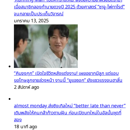
‘Running Man’ เปิดศักราชใหม่! ส่งต่อความฮาพร้อมดราม่า
เมื่อสมาชิกลองทำนายดวงปี 2025 ด้วยศาสตร์ “ซาจู-ไพ่ทาโรต์”
จนกลายเป็นประเด็นวิจารณ์
มกราคม 13, 2025
“คิมจงกุก” เปิดใจชีวิตหลังแต่งงาน! เผยอยากมีลูก แต่แอบ
ขอโทษลูกชายล่วงหน้า งานนี้ “ยูแจซอก” ยังแซวแรงจนฮาลั่น
2 สัปดาห์ ago
almost monday ส่งซิงเกิลใหม่ “better late than never”
เติมพลังให้คนกล้าก้าวตามฝัน ก่อนเปิดบทใหม่ในอัลบั้มชุดที่
สอง
18 นาที ago