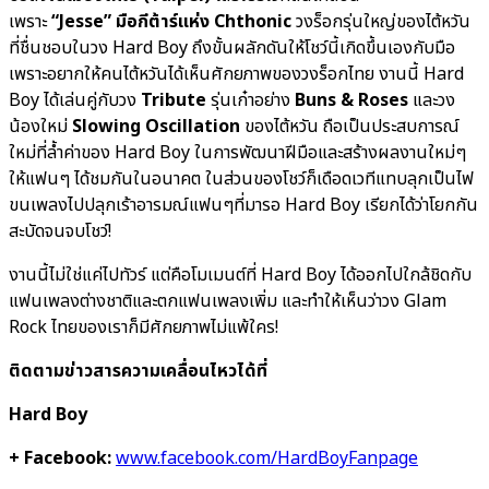
เพราะ
“
Jesse”
มือกีต้าร์แห่ง Chthonic
วงร็อกรุ่นใหญ่ของไต้หวัน
ที่ชื่นชอบในวง Hard Boy ถึงขั้นผลักดันให้โชว์นี้เกิดขึ้นเองกับมือ
เพราะอยากให้คนไต้หวันได้เห็นศักยภาพของวงร็อกไทย งานนี้ Hard
Boy ได้เล่นคู่กับวง
Tribute
รุ่นเก๋าอย่าง
Buns & Roses
และวง
น้องใหม่
Slowing Oscillation
ของไต้หวัน ถือเป็นประสบการณ์
ใหม่ที่ล้ำค่าของ Hard Boy ในการพัฒนาฝีมือและสร้างผลงานใหม่ๆ
ให้แฟนๆ ได้ชมกันในอนาคต ในส่วนของโชว์ก็เดือดเวทีแทบลุกเป็นไฟ
ขนเพลงไปปลุกเร้าอารมณ์แฟนๆที่มารอ Hard Boy เรียกได้ว่าโยกกัน
สะบัดจนจบโชว์!
งานนี้ไม่ใช่แค่ไปทัวร์ แต่คือโมเมนต์ที่ Hard Boy ได้ออกไปใกล้ชิดกับ
แฟนเพลงต่างชาติและตกแฟนเพลงเพิ่ม และทำให้เห็นว่าวง Glam
Rock ไทยของเราก็มีศักยภาพไม่แพ้ใคร!
ติดตามข่าวสารความเคลื่อนไหวได้ที่
Hard Boy
+ Facebook:
www.facebook.com/HardBoyFanpage