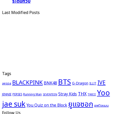
ระดับทวีป
Last Modified Posts
Tags
BTS
BLACKPINK
IVE
BNK48
G-Dragon
aespa
ILLIT
Yoo
THX
Stray Kids
JENNIE
PERSES
Running Man
TWICE
SEVENTEEN
ยูแจซอก
jae suk
You Quiz on the Block
เชฟวิลแมน
Follow Us