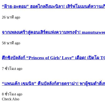
สินค้า
กับ
“ฝ้าย-อะตอม” ฮอตไกลถึงมะนิลา! เสิร์ฟโมเมนต์หวานเก
สำหรับ
มิชชั่น
การ
ท้าทาย
26 นาที ago
เจรจา
BADMIXY กา
ธุรกิจ
รัน
สัตว์
จากเพลงเศร้าสู่คอนเสิร์ตแห่งความทรงจำ! manutsawee
ตี
เลี้ยง
เข้ม
ที่
58 นาที ago
ข้น
ใหญ่
ทุก Ep พร้อม
ที่สุด
ปั้น
ศึกชิงบัลลังก์ “Princess of Girls’ Love” เดือด! เปิด
ใน
ศิลปิน
ไทย
7 ชั่วโมง ago
เฉิด
กับ
ฉาย
งาน
ใน
Pet
“แพนเค้ก เขมนิจ” คืนบัลลังก์สายดราม่า! พาผู้ชมดำดิ่ง
Fair
วงการ
South
เพลง
8 ชั่วโมง ago
East
Asia
Check Also
2024
Close