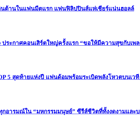
ินต้านในแฟนมีตแรก แฟนฟิลิปปินส์แห่เชียร์แน่นฮอลล์
 ประกาศคอนเสิร์ตใหญ่ครั้งแรก “ขอให้มีความสุขกับเพลง
โผ TOP 5 สุดท้ายแห่งปี แฟนด้อมพร้อมระเบิดพลังโหวตบนเว
ทุกอารมณ์ใน “มหกรรมมนุษย์” ซีรีส์ชีวิตที่ทั้งงดงามและ