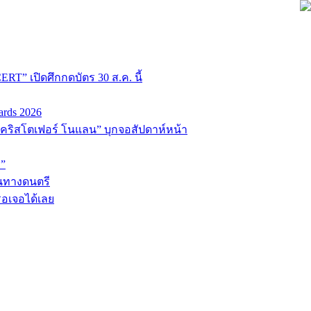
T” เปิดศึกกดบัตร 30 ส.ค. นี้
ards 2026
่อ “คริสโตเฟอร์ โนแลน” บุกจอสัปดาห์หน้า
D”
้นทางดนตรี
รอเจอได้เลย