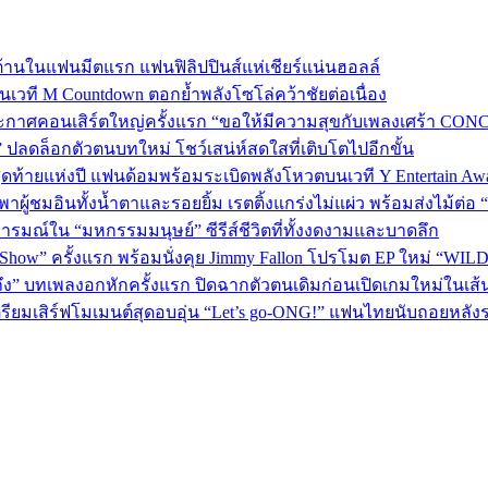
้านในแฟนมีตแรก แฟนฟิลิปปินส์แห่เชียร์แน่นฮอลล์
 บนเวที M Countdown ตอกย้ำพลังโซโล่คว้าชัยต่อเนื่อง
กาศคอนเสิร์ตใหญ่ครั้งแรก “ขอให้มีความสุขกับเพลงเศร้า CONCER
” ปลดล็อกตัวตนบทใหม่ โชว์เสน่ห์สดใสที่เติบโตไปอีกขั้น
P 5 สุดท้ายแห่งปี แฟนด้อมพร้อมระเบิดพลังโหวตบนเวที Y Entertain Aw
” พาผู้ชมอินทั้งน้ำตาและรอยยิ้ม เรตติ้งแกร่งไม่แผ่ว พร้อมส่งไม้ต
อารมณ์ใน “มหกรรมมนุษย์” ซีรีส์ชีวิตที่ทั้งงดงามและบาดลึก
 Show” ครั้งแรก พร้อมนั่งคุย Jimmy Fallon โปรโมต EP ใหม่ “WIL
ถึง” บทเพลงอกหักครั้งแรก ปิดฉากตัวตนเดิมก่อนเปิดเกมใหม่ในเส
เตรียมเสิร์ฟโมเมนต์สุดอบอุ่น “Let’s go-ONG!” แฟนไทยนับถอยหลัง