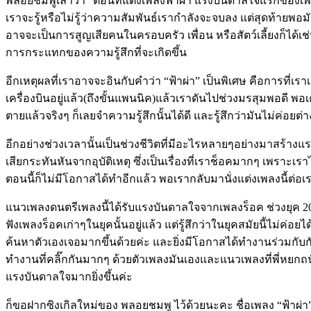
พลอยชมพูเล่าว่า “ตอนที่แต่งเพลงฟ้าผ่า แรงบันดาลใจแรกของเพลงนี
เราจะรู้หรือไม่รู้ว่าความสัมพันธ์เรากำลังจะจบลง แต่สุดท้ายพอมั
อาจจะเป็นการสูญเสียคนในครอบครัว เพื่อน หรือสัตว์เลี้ยงก็ได้เ
การกระแทกของความรู้สึกที่จะเกิดขึ้น
อีกเหตุผลที่เราอาจจะอินกับคำว่า “ฟ้าผ่า” เป็นพิเศษ คือการที่เ
เครื่องบินอยู่แล้ว(ถึงขั้นแพนนิค)แล้วเราดันไปช่วงมรสุมพอดี พอเคร
ตายแล้วจริงๆ ก็เลยจำความรู้สึกนั้นได้ดี และรู้สึกว่ามันไม่ค่อย
อีกอย่างช่วงเวลานั้นเป็นช่วงชีวิตที่มีอะไรหลายๆอย่างมาสร้างแรงผ
เสียกระทันหันจากอุบัติเหตุ ซึ่งเป็นเรื่องที่เราช็อคมากๆ เพราะ
ตอนนี้ก็ไม่มีโอกาสได้ทำอีกแล้ว พอเรากลับมานั่งแต่งเพลงนี้ต่
แนวเพลงดนตรีเพลงนี้ได้รับแรงบันดาลใจจากเพลงร็อค ช่วงยุค 200
ฟังเพลงร็อคเก่าๆในยุคนั้นอยู่แล้ว แต่รู้สึกว่าในยุคสมัยนี้ไม่ค่อ
ค้นหาตัวเองเจอมากขึ้นด้วยค่ะ และยิ่งมีโอกาสได้ทำงานร่วมกับกั
ทำงานที่คลิ๊กกันมากๆ ด้วยตัวเพลงมันเองและแนวเพลงที่พี่หยกถนัดอย
แรงบันดาลใจมากยิ่งขึ้นค่ะ
ก็ขอฝากซิงเกิลใหม่ของ พลอยชมพู ไว้ด้วยนะคะ ชื่อเพลง “ฟ้าผ่า