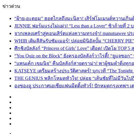
ข่าวด่วน
“ฝ้าย-อะตอม” ฮอตไกลถึงมะนิลา! เสิร์ฟโมเมนต์หวานเกินต
JENNIE ฟอร์มแรงไม่แผ่ว! “Less than a Lover” ซิวถ้วยที่ 2
จากเพลงเศร้าสู่คอนเสิร์ตแห่งความทรงจำ! manutsawee ประ
WHIB เติมสีสันรับซัมเมอร์! ปล่อยมินิอัลบั้ม “CHERRY PIE
ศึกชิงบัลลังก์ “Princess of Girls’ Love” เดือด! เปิดโผ TO
“You Quiz on the Block” ยังครองบัลลังก์วาไรตี้! “ยูแจซอก
“แพนเค้ก เขมนิจ” คืนบัลลังก์สายดราม่า! พาผู้ชมดำดิ่งทุก
KATSEYE เตรียมสร้างประวัติศาสตร์! บุกเวที “The Tonight
THE GENIUS พลิกโหมดหัวใจ! ปล่อย “เส้นชัยที่ไม่มีวันไป
องซองอู ประกาศเอเชียแฟนมีตติ้งทัวร์! ปักหมุดกรุงเทพฯ 
Facebook
X
YouTube
Instagram
TikTok
Switch
skin
Menu