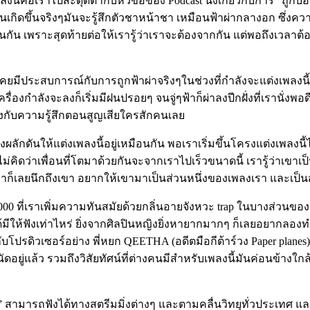
้คือเราไปสะดุดตากับหัวข้อของ Podcast นึงเกี่ยวกับการ “ถูกบอกเล
นเกิดขึ้นจริงๆมันจะรู้สึกตัวชาหน้าชา เหมือนฟ้าผ่ากลางอก ซึ่งควา
ช่นกัน เพราะสุดท้ายต่อให้เรารู้ว่าเราจะต้องจากกัน แต่พอถึงเวลา
ราเคยมีประสบการณ์กับการถูกฟ้าผ่าจริงๆในช่วงที่กำลังจะแต่งเพลงนี
ื่องกำลังจะลงก็เริ่มมีฝนปรอยๆ จนจู่ๆฟ้าก็ผ่าลงปีกฝั่งที่เรานั่งพอดี
ต่างกับความรู้สึกตอนสูญเสียใครสักคนเลย
ลักดันให้แต่งเพลงนี้อยู่เหมือนกัน พอเราเริ่มขึ้นโครงแต่งเพลงนี้ได
เราไม่คิดว่าเพื่อนที่โตมาด้วยกันจะจากเราไปเร็วขนาดนี้ เรารู้ว่า
อเราก็เลยนึกถึงเขา อยากให้เขามาเป็นส่วนหนึ่งของเพลงเรา และเป็
0 ที่เราเพิ่มความทันสมัยด้วยกลิ่นอายจังหวะ trap ในบางส่วนของ
ยได้มีให้ฟังเท่าไหร่ ยิ่งจากศิลปินหญิงยิ่งหายากมากๆ ก็เลยอยากลองทำ
บโปรดิวเซอร์อย่าง พี่หยก QEETHA (อดีตมือกีต้าร์วง Paper planes
ู่แล้ว รวมถึงวิสัยทัศน์ที่ต่างคนมีสำหรับเพลงนี้มันค่อนข้างใกล้เคี
” สามารถฟังได้ทางสตรีมมิ่งต่างๆ และตามคลื่นวิทยุทั่วประเทศ แ