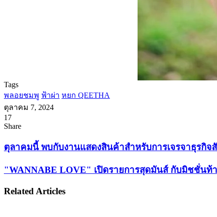
Tags
พลอยชมพู
ฟ้าผ่า
หยก QEETHA
ตุลาคม 7, 2024
17
Facebook
X
Tumblr
Messenger
Messenger
Line
Share
Facebook
X
LinkedIn
Tumblr
Pinterest
Reddit
VKontakte
Odnoklassniki
Pocket
Share
Print
via
ตุลาคม
ตุลาคมนี้ พบกับงานแสดงสินค้าสำหรับการเจรจาธุรกิจสัตว
Email
นี้
"WANNABE
"WANNABE LOVE" เปิดรายการสุดมันส์ กับมิชชั่นท้า
พบ
LOVE" เปิด
กับ
รายการ
Related Articles
งาน
สุด
แสดง
มันส์