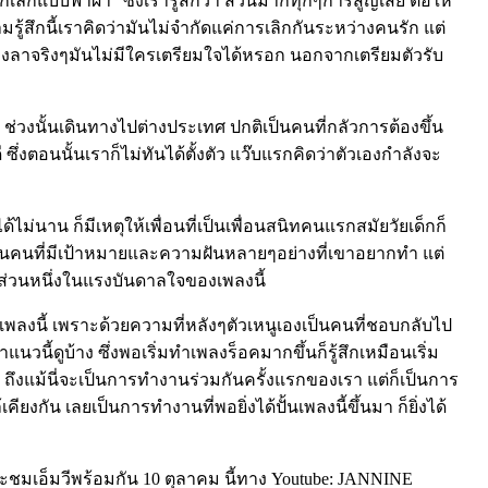
ิกแบบฟ้าผ่า” ซึ่งเรารู้สึกว่า ส่วนมากทุกๆการสูญเสีย ต่อให้
มรู้สึกนี้เราคิดว่ามันไม่จำกัดแค่การเลิกกันระหว่างคนรัก แต่
ต้องลาจริงๆมันไม่มีใครเตรียมใจได้หรอก นอกจากเตรียมตัวรับ
้ ช่วงนั้นเดินทางไปต่างประเทศ ปกติเป็นคนที่กลัวการต้องขึ้น
 ซึ่งตอนนั้นเราก็ไม่ทันได้ตั้งตัว แว๊บแรกคิดว่าตัวเองกำลังจะ
้ไม่นาน ก็มีเหตุให้เพื่อนที่เป็นเพื่อนสนิทคนแรกสมัยวัยเด็กก็
เขาเป็นคนที่มีเป้าหมายและความฝันหลายๆอย่างที่เขาอยากทำ แต่
นส่วนหนึ่งในแรงบันดาลใจของเพลงนี้
เพลงนี้ เพราะด้วยความที่หลังๆตัวเหนูเองเป็นคนที่ชอบกลับไป
แนวนี้ดูบ้าง ซึ่งพอเริ่มทำเพลงร็อคมากขึ้นก็รู้สึกเหมือนเริ่ม
) ถึงแม้นี่จะเป็นการทำงานร่วมกันครั้งแรกของเรา แต่ก็เป็นการ
ยงกัน เลยเป็นการทำงานที่พอยิ่งได้ปั้นเพลงนี้ขึ้นมา ก็ยิ่งได้
ละชมเอ็มวีพร้อมกัน 10 ตุลาคม นี้ทาง Youtube: JANNINE