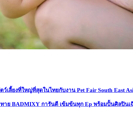
์เลี้ยงที่ใหญ่ที่สุดในไทยกับงาน Pet Fair South East As
ทาย BADMIXY การันตี เข้มข้นทุก Ep พร้อมปั้นศิลปิน