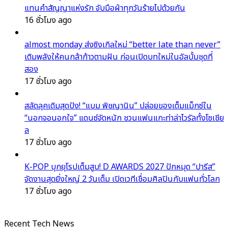
แทนคำสัญญาแห่งรัก จับมือฝ่าทุกวันร้ายไปด้วยกัน
16 ชั่วโมง ago
almost monday ส่งซิงเกิลใหม่ “better late than never”
เติมพลังให้คนกล้าก้าวตามฝัน ก่อนเปิดบทใหม่ในอัลบั้มชุดที่
สอง
17 ชั่วโมง ago
สลัดลุคเดิมสุดปัง! “แบม พิชญานิน” ปล่อยของเต็มแม็กซ์ใน
“นอกจอนอกใจ” แดนซ์จัดหนัก ชวนแฟนแกะท่าล่าไวรัลทั้งโซเชีย
ล
17 ชั่วโมง ago
K-POP บุกยุโรปเต็มสูบ! D AWARDS 2027 ปักหมุด “ปารีส”
จัดงานสุดยิ่งใหญ่ 2 วันเต็ม เปิดเวทีเชื่อมศิลปินกับแฟนทั่วโลก
17 ชั่วโมง ago
Recent Tech News