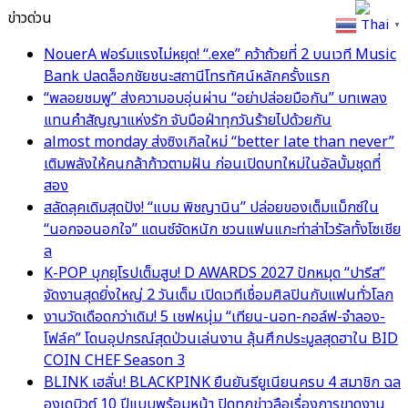
ข่าวด่วน
Thai
▼
NouerA ฟอร์มแรงไม่หยุด! “.exe” คว้าถ้วยที่ 2 บนเวที Music
Bank ปลดล็อกชัยชนะสถานีโทรทัศน์หลักครั้งแรก
“พลอยชมพู” ส่งความอบอุ่นผ่าน “อย่าปล่อยมือกัน” บทเพลง
แทนคำสัญญาแห่งรัก จับมือฝ่าทุกวันร้ายไปด้วยกัน
almost monday ส่งซิงเกิลใหม่ “better late than never”
เติมพลังให้คนกล้าก้าวตามฝัน ก่อนเปิดบทใหม่ในอัลบั้มชุดที่
สอง
สลัดลุคเดิมสุดปัง! “แบม พิชญานิน” ปล่อยของเต็มแม็กซ์ใน
“นอกจอนอกใจ” แดนซ์จัดหนัก ชวนแฟนแกะท่าล่าไวรัลทั้งโซเชีย
ล
K-POP บุกยุโรปเต็มสูบ! D AWARDS 2027 ปักหมุด “ปารีส”
จัดงานสุดยิ่งใหญ่ 2 วันเต็ม เปิดเวทีเชื่อมศิลปินกับแฟนทั่วโลก
งานวัดเดือดกว่าเดิม! 5 เชฟหนุ่ม “เทียน-นอท-กอล์ฟ-จำลอง-
โฟล์ค” โดนอุปกรณ์สุดป่วนเล่นงาน ลุ้นศึกประมูลสุดฮาใน BID
COIN CHEF Season 3
BLINK เฮลั่น! BLACKPINK ยืนยันรียูเนียนครบ 4 สมาชิก ฉล
องเดบิวต์ 10 ปีแบบพร้อมหน้า ปิดทุกข่าวลือเรื่องการขาดงาน