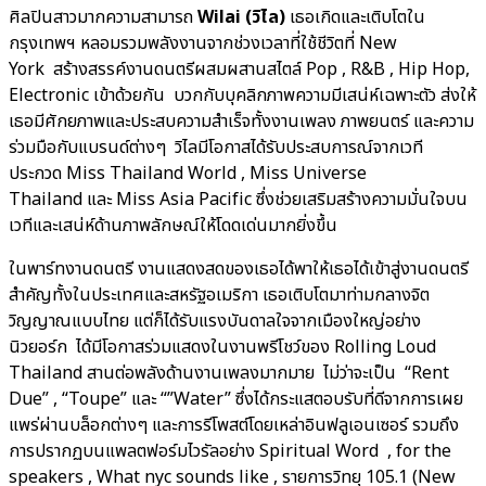
ศิลปินสาวมากความสามารถ
Wilai (วิไล)
เธอเกิดและเติบโตใน
กรุงเทพฯ หลอมรวมพลังงานจากช่วงเวลาที่ใช้ชีวิตที่ New
York สร้างสรรค์งานดนตรีผสมผสานสไตล์ Pop , R&B , Hip Hop,
Electronic เข้าด้วยกัน บวกกับบุคลิกภาพความมีเสน่ห์เฉพาะตัว ส่งให้
เธอมีศักยภาพและประสบความสำเร็จทั้งงานเพลง ภาพยนตร์ และความ
ร่วมมือกับแบรนด์ต่างๆ วิไลมีโอกาสได้รับประสบการณ์จากเวที
ประกวด Miss Thailand World , Miss Universe
Thailand และ Miss Asia Pacific ซึ่งช่วยเสริมสร้างความมั่นใจบน
เวทีและเสน่ห์ด้านภาพลักษณ์ให้โดดเด่นมากยิ่งขึ้น
ในพาร์ทงานดนตรี งานแสดงสดของเธอได้พาให้เธอได้เข้าสู่งานดนตรี
สำคัญทั้งในประเทศและสหรัฐอเมริกา เธอเติบโตมาท่ามกลางจิต
วิญญาณแบบไทย แต่ก็ได้รับแรงบันดาลใจจากเมืองใหญ่อย่าง
นิวยอร์ก ได้มีโอกาสร่วมแสดงในงานพรีโชว์ของ Rolling Loud
Thailand สานต่อพลังด้านงานเพลงมากมาย ไม่ว่าจะเป็น “Rent
Due” , “Toupe” และ “”Water” ซึ่งได้กระแสตอบรับที่ดีจากการเผย
แพร่ผ่านบล็อกต่างๆ และการรีโพสต์โดยเหล่าอินฟลูเอนเซอร์ รวมถึง
การปรากฏบนแพลตฟอร์มไวรัลอย่าง Spiritual Word , for the
speakers , What nyc sounds like , รายการวิทยุ 105.1 (New