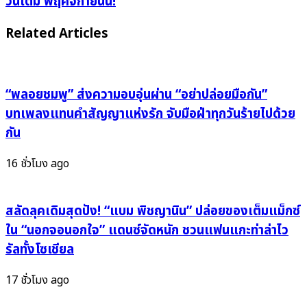
วันเต็ม พฤศจิกายนนี้!
ยม
MAMA
ไอ
AWARDS”
Related Articles
ดอล
คัม
เกาหลี
แบค
เดือน
เวที
พฤษภาคม
อินเตอร์
“พลอยชมพู” ส่งความอบอุ่นผ่าน “อย่าปล่อยมือกัน”
G-
ที่
บทเพลงแทนคำสัญญาแห่งรัก จับมือฝ่าทุกวันร้ายไปด้วย
Dragon
Kai
กัน
ยัง
Tak
ยืน
Stadium
16 ชั่วโมง ago
หนึ่ง!
พร้อม
Jennie
ระเบิด
พุ่ง
ความ
สลัดลุคเดิมสุดปัง! “แบม พิชญานิน” ปล่อยของเต็มแม็กซ์
ทะยาน!
มันส์
ใน “นอกจอนอกใจ” แดนซ์จัดหนัก ชวนแฟนแกะท่าล่าไว
Jin
2
รัลทั้งโซเชียล
ติด
วัน
โผ
เต็ม
17 ชั่วโมง ago
แรง!
พฤศจิกายน
นี้!