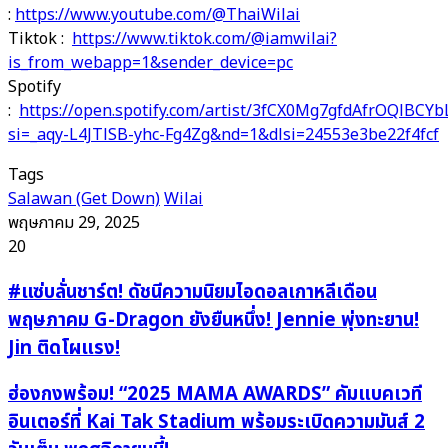
:
https://www.youtube.com/@ThaiWilai
Tiktok :
https://www.tiktok.com/@iamwilai?
is_from_webapp=1&sender_device=pc
Spotify
:
https://open.spotify.com/artist/3fCX0Mg7gfdAfrOQlBCYb
si=_aqy-L4JTlSB-yhc-Fg4Zg&nd=1&dlsi=24553e3be22f4fcf
Tags
Salawan (Get Down)
Wilai
พฤษภาคม 29, 2025
20
#แซ่
#แซ่บลั่นชาร์ต! ดัชนีความนิยมไอดอลเกาหลีเดือน
บ
พฤษภาคม G-Dragon ยังยืนหนึ่ง! Jennie พุ่งทะยาน!
ลั่น
Jin ติดโผแรง!
ชาร์ต!
ดัชนี
ฮ่องกง
ฮ่องกงพร้อม! “2025 MAMA AWARDS” คัมแบคเวที
ความ
พร้อม!
อินเตอร์ที่ Kai Tak Stadium พร้อมระเบิดความมันส์ 2
นิ
“2025