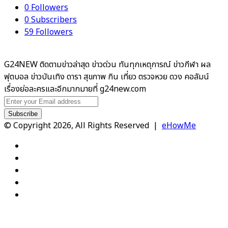
0
Followers
0
Subscribers
59
Followers
G24NEW ติดตามข่าวล่าสุด ข่าวด่วน ทันทุกเหตุการณ์ ข่าวกีฬา ผล
ฟุตบอล ข่าวบันเทิง ดารา สุขภาพ กิน เที่ยว ตรวจหวย ดวง คอลัมน์
เรื่องย่อละครและอีกมากมายที่ g24new.com
Enter
your
Email
© Copyright 2026, All Rights Reserved |
eHowMe
address
Facebook
X
YouTube
Instagram
TikTok
Facebook
X
WhatsApp
Telegram
Viber
Back
to