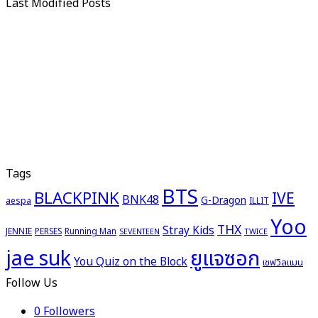
Last Modified Posts
Tags
BTS
BLACKPINK
IVE
BNK48
G-Dragon
aespa
ILLIT
Yoo
THX
Stray Kids
JENNIE
PERSES
Running Man
TWICE
SEVENTEEN
ยูแจซอก
jae suk
You Quiz on the Block
เชฟวิลแมน
Follow Us
0
Followers