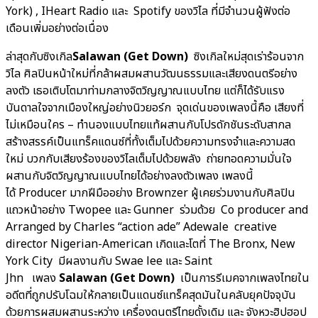
York) , IHeart Radio และ Spotify ของวิไล ที่มีจำนวนผู้ฟังต่อ
เดือนเพิ่มอย่างต่อเนื่อง
ล่าสุดกับซิงเกิล
Salawan (Get Down)
ซิงเกิลใหม่สุดเร่าร้อนจาก
วิไล ศิลปินหน้าใหม่ที่กล้าผสมผสานวัฒนธรรมและเสียงดนตรีอย่าง
ลงตัว เธอเติบโตมาท่ามกลางจิตวิญญาณแบบไทย แต่ก็ได้รับแรง
บันดาลใจจากเมืองใหญ่อย่างนิวยอร์ก จุดเด่นของเพลงนี้คือ เสียงที่
ไม่เหมือนใคร – ทำนองแบบไทยแท้ผสานกับโปรดักชันระดับสากล
สร้างสรรค์เป็นแทร็คแดนซ์ที่ทั้งเต็มไปด้วยความทรงจำและความสด
ใหม่ บวกกับเสียงร้องของวิไลเต็มไปด้วยพลัง ถ่ายทอดความมั่นใจ
ผสานกับจิตวิญญาณแบบไทยได้อย่างลงตัวเพลง เพลงนี้
ได้ Producer มากฝีมืออย่าง Brownzer ผู้เคยร่วมงานกับศิลปิน
แถวหน้าอย่าง Twopee และ Gunner ร่วมด้วย Co producer and
Arranged by Charles “action ade” Adewale creative
director Nigerian-American เกิดและโตที่ The Bronx, New
York City มีผลงานกับ Swae lee และ Saint
Jhn เพลง
Salawan (Get Down)
เป็นการรีเมคจากเพลงไทยใน
อดีตที่ถูกปรับโฉมให้กลายเป็นแดนซ์แทร็คสุดมันในคลับยุคปัจจุบัน
ด้วยการผสมผสานระหว่าง เครื่องดนตรีไทยดั้งเดิม และ จังหวะฮิปฮอป