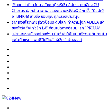
“Shonichi” กลับมาสร้างปาฏิหาริย์! คลิปประสานเสียง CU
Chorus ปลุกตำนานเพลงแห่งความหวังไวรัลอีกครั้ง “ป๊อปเป้
อ” BNK48 ซาบซึ้ง ขอบคุณทุกแรงสนับสนุน
จากสาวสโลวาเกียสู่ดาวป๊อประดับโลก! ทำความรู้จัก ADELA เจ้า
ของไวรัล “Ain’t In LA” ก่อนเปิดฉากอัลบั้มแรก “PRIMA”
“ฝ้าย-อะตอม” ฮอตไกลถึงมะนิลา! เสิร์ฟโมเมนต์หวานเกินต้านใน
แฟนมีตแรก แฟนฟิลิปปินส์แห่เชียร์แน่นฮอลล์
Facebook
X
YouTube
Instagram
TikTok
Switch
skin
Menu
Search