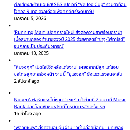
ศึกเสียงสะท้านเอเชีย! SBS เปิดเวที “Veiled Cup” รวมตัวท็อป
โวคอล 9 ชาติ ดวลเดือดเพื่อศักดิ์ศรีระดับทวีป
มกราคม 5, 2026
‘Running Man’ เปิดศักราชใหม่! ส่งต่อความฮาพร้อมดราม่า
เมื่อสมาชิกลองทำนายดวงปี 2025 ด้วยศาสตร์ “ซาจู-ไพ่ทาโรต์”
จนกลายเป็นประเด็นวิจารณ์
มกราคม 13, 2025
“คิมจงกุก” เปิดใจชีวิตหลังแต่งงาน! เผยอยากมีลูก แต่แอบ
ขอโทษลูกชายล่วงหน้า งานนี้ “ยูแจซอก” ยังแซวแรงจนฮาลั่น
2 สัปดาห์ ago
NouerA ฟอร์มแรงไม่หยุด! “.exe” คว้าถ้วยที่ 2 บนเวที Music
Bank ปลดล็อกชัยชนะสถานีโทรทัศน์หลักครั้งแรก
16 ชั่วโมง ago
“พลอยชมพู” ส่งความอบอุ่นผ่าน “อย่าปล่อยมือกัน” บทเพลง