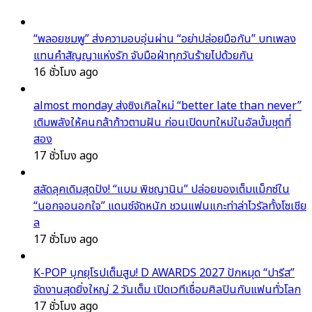
“พลอยชมพู” ส่งความอบอุ่นผ่าน “อย่าปล่อยมือกัน” บทเพลง
แทนคำสัญญาแห่งรัก จับมือฝ่าทุกวันร้ายไปด้วยกัน
16 ชั่วโมง ago
almost monday ส่งซิงเกิลใหม่ “better late than never”
เติมพลังให้คนกล้าก้าวตามฝัน ก่อนเปิดบทใหม่ในอัลบั้มชุดที่
สอง
17 ชั่วโมง ago
สลัดลุคเดิมสุดปัง! “แบม พิชญานิน” ปล่อยของเต็มแม็กซ์ใน
“นอกจอนอกใจ” แดนซ์จัดหนัก ชวนแฟนแกะท่าล่าไวรัลทั้งโซเชีย
ล
17 ชั่วโมง ago
K-POP บุกยุโรปเต็มสูบ! D AWARDS 2027 ปักหมุด “ปารีส”
จัดงานสุดยิ่งใหญ่ 2 วันเต็ม เปิดเวทีเชื่อมศิลปินกับแฟนทั่วโลก
17 ชั่วโมง ago