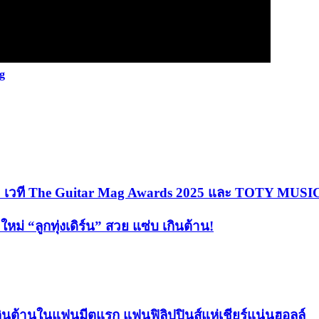
g
 เวที The Guitar Mag Awards 2025 และ TOTY MUSIC A
ม่ “ลูกทุ่งเดิร์น” สวย แซ่บ เกินต้าน!
ินต้านในแฟนมีตแรก แฟนฟิลิปปินส์แห่เชียร์แน่นฮอลล์