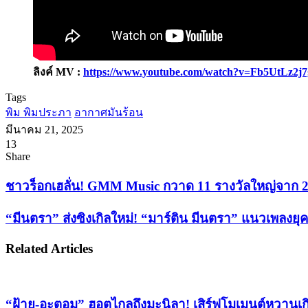
ลิงค์ MV :
https://www.youtube.com/watch?v=Fb5UtLz2j7
Tags
พิม พิมประภา
อากาศมันร้อน
มีนาคม 21, 2025
13
Facebook
X
Tumblr
Messenger
Messenger
Line
Share
Facebook
X
LinkedIn
Tumblr
Pinterest
Reddit
VKontakte
Odnoklassniki
Pocket
Share
Print
via
ชาว
ชาวร็อกเฮลั่น! GMM Music กวาด 11 รางวัลใหญ่จาก 2
Email
ร็
“มีน
“มีนตรา” ส่งซิงเกิลใหม่! “มาร์ติน มีนตรา” แนวเพลงยุคให
อก
ตรา”
เฮ
Related Articles
ส่ง
ลั่น!
GMM
ซิงเกิล
Music
ใหม่!
กวาด
“มาร์
“ฝ้าย-อะตอม” ฮอตไกลถึงมะนิลา! เสิร์ฟโมเมนต์หวานเก