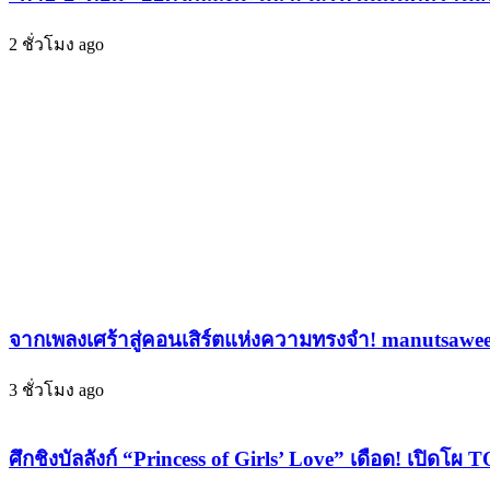
11
ติน
รางวัล
2 ชั่วโมง ago
มีน
ใหญ่
ตรา”
จาก
แนว
2
เวที
เพลง
The
ยุค
Guitar
ใหม่
Mag
Awards
“ลูก
2025
ทุ่ง
และ
เดิร์น”
TOTY
สวย
MUSIC
AWARDS
แซ่บ
2025
จากเพลงเศร้าสู่คอนเสิร์ตแห่งความทรงจำ! manutsawee
เกิน
ปัง
ต้าน!
ขนาด
3 ชั่วโมง ago
นี้
สม
ศึกชิงบัลลังก์ “Princess of Girls’ Love” เดือด! เปิด
ศักดิ์ศรี