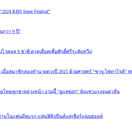
“2024 KBS Song Festival”
นกว่า 9 ปี”
ปโวคอล 9 ชาติ ดวลเดือดเพื่อศักดิ์ศรีระดับทวีป
 เมื่อสมาชิกลองทำนายดวงปี 2025 ด้วยศาสตร์ “ซาจู-ไพ่ทาโรต์” 
บขอโทษลูกชายล่วงหน้า งานนี้ “ยูแจซอก” ยังแซวแรงจนฮาลั่น
้านในแฟนมีตแรก แฟนฟิลิปปินส์แห่เชียร์แน่นฮอลล์