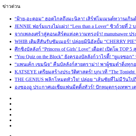
ข่าวด่วน
“ฝ้าย-อะตอม” ฮอตไกลถึงมะนิลา! เสิร์ฟโมเมนต์หวานเกินต
JENNIE ฟอร์มแรงไม่แผ่ว! “Less than a Lover” ซิวถ้วยที่ 2
จากเพลงเศร้าสู่คอนเสิร์ตแห่งความทรงจำ! manutsawee ประ
WHIB เติมสีสันรับซัมเมอร์! ปล่อยมินิอัลบั้ม “CHERRY PIE
ศึกชิงบัลลังก์ “Princess of Girls’ Love” เดือด! เปิดโผ TO
“You Quiz on the Block” ยังครองบัลลังก์วาไรตี้! “ยูแจซอก
“แพนเค้ก เขมนิจ” คืนบัลลังก์สายดราม่า! พาผู้ชมดำดิ่งทุก
KATSEYE เตรียมสร้างประวัติศาสตร์! บุกเวที “The Tonight
THE GENIUS พลิกโหมดหัวใจ! ปล่อย “เส้นชัยที่ไม่มีวันไป
องซองอู ประกาศเอเชียแฟนมีตติ้งทัวร์! ปักหมุดกรุงเทพฯ 
Facebook
X
YouTube
Instagram
TikTok
Switch
skin
Menu