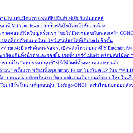
้านในแฟนมีตแรก แฟนฟิลิปปินส์แห่เชียร์แน่นฮอลล์
 บนเวที M Countdown ตอกย้ำพลังโซโล่คว้าชัยต่อเนื่อง
กาศคอนเสิร์ตใหญ่ครั้งแรก “ขอให้มีความสุขกับเพลงเศร้า CONCER
” ปลดล็อกตัวตนบทใหม่ โชว์เสน่ห์สดใสที่เติบโตไปอีกขั้น
P 5 สุดท้ายแห่งปี แฟนด้อมพร้อมระเบิดพลังโหวตบนเวที Y Entertain Aw
” พาผู้ชมอินทั้งน้ำตาและรอยยิ้ม เรตติ้งแกร่งไม่แผ่ว พร้อมส่งไม้ต
อารมณ์ใน “มหกรรมมนุษย์” ซีรีส์ชีวิตที่ทั้งงดงามและบาดลึก
 Show” ครั้งแรก พร้อมนั่งคุย Jimmy Fallon โปรโมต EP ใหม่ “WIL
ถึง” บทเพลงอกหักครั้งแรก ปิดฉากตัวตนเดิมก่อนเปิดเกมใหม่ในเส
เตรียมเสิร์ฟโมเมนต์สุดอบอุ่น “Let’s go-ONG!” แฟนไทยนับถอยหลัง