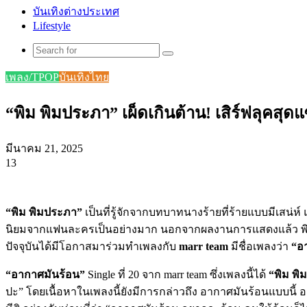
บันเทิงต่างประเทศ
Lifestyle
Search
for
เพลง/TPOP
บันเทิงไทย
“พิม พิมประภา” เผ็ดเกินต้าน! เสิร์ฟลุคสุด
มีนาคม 21, 2025
13
Facebook
X
Tumblr
Messenger
Messenger
Line
“พิม พิมประภา”
เป็นที่รู้จักจากบทบาทนางร้ายที่ร้ายแบบมีเสน่
นิยมจากแฟนละครเป็นอย่างมาก นอกจากผลงานการแสดงแล้ว พิม พิ
ปัจจุบันได้มีโอกาสมาร่วมทำเพลงกับ
marr team
มีชื่อเพลงว่า
“อ
“อากาศมันร้อน”
Single ที่ 20 จาก marr team ซึ่งเพลงนี้ได้
“พิม พิ
ปะ” โดยเนื้อหาในเพลงนี้ยังมีการกล่าวถึง อากาศมันร้อนแบบนี้ อ