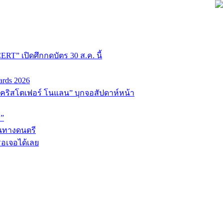
T” เปิดศึกกดบัตร 30 ส.ค. นี้
ards 2026
่อ “คริสโตเฟอร์ โนแลน” บุกจอสัปดาห์หน้า
D”
้นทางดนตรี
รอเจอได้เลย