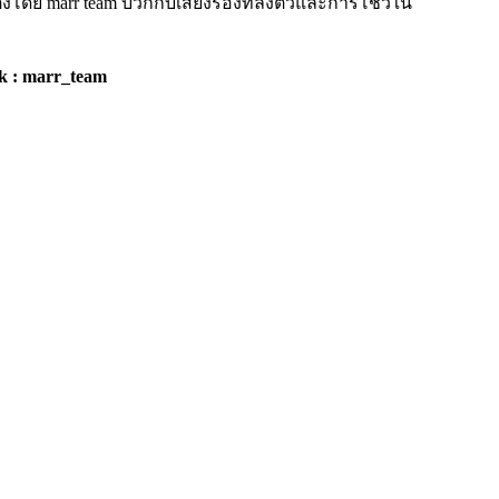
แต่งโดย marr team บวกกับเสียงร้องที่ลงตัวและการโชว์ใน
tok : marr_team