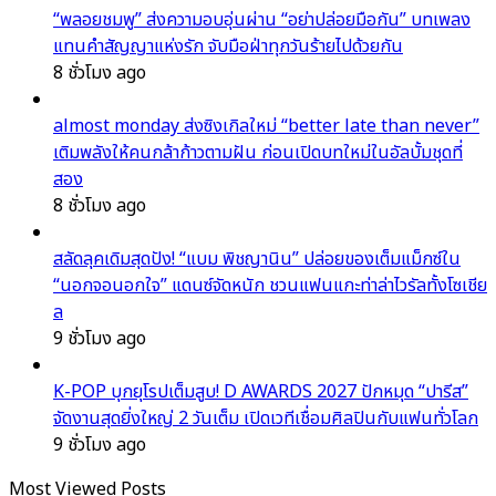
“พลอยชมพู” ส่งความอบอุ่นผ่าน “อย่าปล่อยมือกัน” บทเพลง
แทนคำสัญญาแห่งรัก จับมือฝ่าทุกวันร้ายไปด้วยกัน
8 ชั่วโมง ago
almost monday ส่งซิงเกิลใหม่ “better late than never”
เติมพลังให้คนกล้าก้าวตามฝัน ก่อนเปิดบทใหม่ในอัลบั้มชุดที่
สอง
8 ชั่วโมง ago
สลัดลุคเดิมสุดปัง! “แบม พิชญานิน” ปล่อยของเต็มแม็กซ์ใน
“นอกจอนอกใจ” แดนซ์จัดหนัก ชวนแฟนแกะท่าล่าไวรัลทั้งโซเชีย
ล
9 ชั่วโมง ago
K-POP บุกยุโรปเต็มสูบ! D AWARDS 2027 ปักหมุด “ปารีส”
จัดงานสุดยิ่งใหญ่ 2 วันเต็ม เปิดเวทีเชื่อมศิลปินกับแฟนทั่วโลก
9 ชั่วโมง ago
Most Viewed Posts