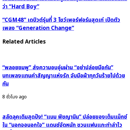
ลำโพง
ว่า “Hard Boy”
ให้
ดัง
“CGM48” เด
“CGM48” เดบิวต์รุ่นที่ 3 โชว์เพอร์ฟอร์มสุดเท่ เปิดตัว
เร่ง
บิ
เพลง “Generation Change”
เสียง
วต์
หู
รุ่น
Related Articles
ฟัง
ที่ 3 โชว์
ให้
เพ
สุด
อร์
“พลอยชมพู” ส่งความอบอุ่นผ่าน “อย่าปล่อยมือกัน”
แล้ว
ฟอร์ม
ตะโกน
สุด
บทเพลงแทนคำสัญญาแห่งรัก จับมือฝ่าทุกวันร้ายไปด้วย
พร้อม
เท่ เปิด
กัน
กัน
ตัว
ว่า
เพลง “Generation
8 ชั่วโมง ago
“Hard
Change”
Boy”
สลัดลุคเดิมสุดปัง! “แบม พิชญานิน” ปล่อยของเต็มแม็กซ์
ใน “นอกจอนอกใจ” แดนซ์จัดหนัก ชวนแฟนแกะท่าล่าไว