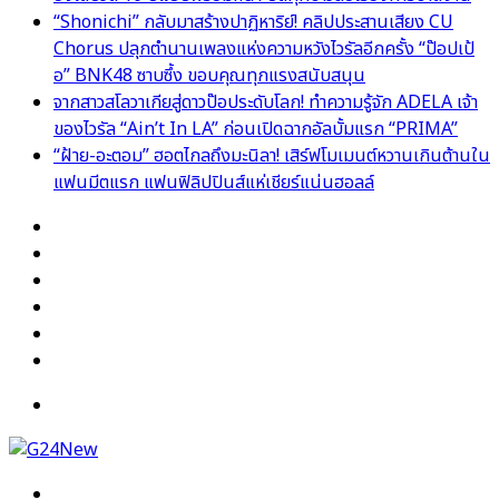
“Shonichi” กลับมาสร้างปาฏิหาริย์! คลิปประสานเสียง CU
Chorus ปลุกตำนานเพลงแห่งความหวังไวรัลอีกครั้ง “ป๊อปเป้
อ” BNK48 ซาบซึ้ง ขอบคุณทุกแรงสนับสนุน
จากสาวสโลวาเกียสู่ดาวป๊อประดับโลก! ทำความรู้จัก ADELA เจ้า
ของไวรัล “Ain’t In LA” ก่อนเปิดฉากอัลบั้มแรก “PRIMA”
“ฝ้าย-อะตอม” ฮอตไกลถึงมะนิลา! เสิร์ฟโมเมนต์หวานเกินต้านใน
แฟนมีตแรก แฟนฟิลิปปินส์แห่เชียร์แน่นฮอลล์
Facebook
X
YouTube
Instagram
TikTok
Switch
skin
Menu
Search