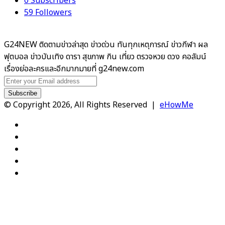
0
Subscribers
59
Followers
G24NEW ติดตามข่าวล่าสุด ข่าวด่วน ทันทุกเหตุการณ์ ข่าวกีฬา ผล
ฟุตบอล ข่าวบันเทิง ดารา สุขภาพ กิน เที่ยว ตรวจหวย ดวง คอลัมน์
เรื่องย่อละครและอีกมากมายที่ g24new.com
Enter
your
Email
© Copyright 2026, All Rights Reserved |
eHowMe
address
Facebook
X
YouTube
Instagram
TikTok
Facebook
X
WhatsApp
Telegram
Viber
Back
to
top