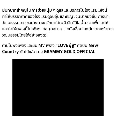
มีบทบาทสำคัญในการช่วยหนุ่ม ๆ ดูแลและบริการในโรงแรมแห่งนี้
ทำให้บรรยากาศของโรงแรมดูอบอุ่นและเชิญชวนมากยิ่งขึ้น การนำ
วัฒนธรรมไทย ฃอย่างนางกวักมาใส่ในมิวสิควิดีโอนั้นช่วยเพิ่มเสน่ห์
และทำให้เพลงนี้ไม่เพียงแต่สนุกสนาน แต่ยังเชื่อมโยงกับรากเหง้าทาง
วัฒนธรรมไทยได้อย่างลงตัว
ตามไปฟังเพลงและชม MV เพลง
“LOVE ยู้ฮู”
ศิลปิน
New
Country
กันได้แล้ว ทาง
GRAMMY GOLD OFFICIAL