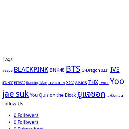
Tags
BTS
BLACKPINK
IVE
BNK48
G-Dragon
aespa
ILLIT
Yoo
THX
Stray Kids
JENNIE
PERSES
Running Man
TWICE
SEVENTEEN
ยูแจซอก
jae suk
You Quiz on the Block
เชฟวิลแมน
Follow Us
0
Followers
0
Followers