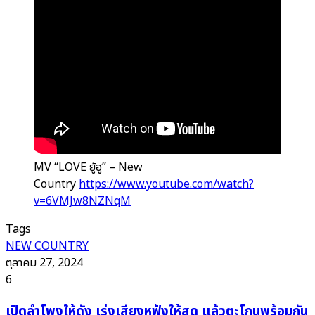
MV “LOVE ยู้ฮู” – New
Country
https://www.youtube.com/watch?
v=6VMJw8NZNqM
Tags
NEW COUNTRY
ตุลาคม 27, 2024
6
เปิด
เปิดลำโพงให้ดัง เร่งเสียงหูฟังให้สุด แล้วตะโกนพร้อมกัน