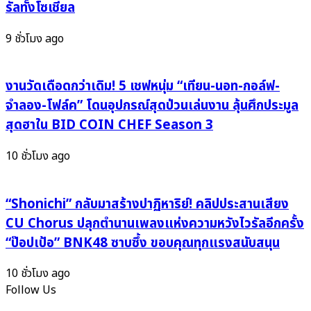
รัลทั้งโซเชียล
9 ชั่วโมง ago
งานวัดเดือดกว่าเดิม! 5 เชฟหนุ่ม “เทียน-นอท-กอล์ฟ-
จำลอง-โฟล์ค” โดนอุปกรณ์สุดป่วนเล่นงาน ลุ้นศึกประมูล
สุดฮาใน BID COIN CHEF Season 3
10 ชั่วโมง ago
“Shonichi” กลับมาสร้างปาฏิหาริย์! คลิปประสานเสียง
CU Chorus ปลุกตำนานเพลงแห่งความหวังไวรัลอีกครั้ง
“ป๊อปเป้อ” BNK48 ซาบซึ้ง ขอบคุณทุกแรงสนับสนุน
10 ชั่วโมง ago
Follow Us