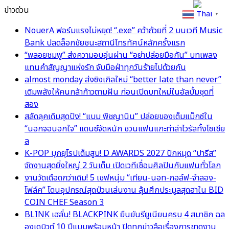
ข่าวด่วน
Thai
▼
NouerA ฟอร์มแรงไม่หยุด! “.exe” คว้าถ้วยที่ 2 บนเวที Music
Bank ปลดล็อกชัยชนะสถานีโทรทัศน์หลักครั้งแรก
“พลอยชมพู” ส่งความอบอุ่นผ่าน “อย่าปล่อยมือกัน” บทเพลง
แทนคำสัญญาแห่งรัก จับมือฝ่าทุกวันร้ายไปด้วยกัน
almost monday ส่งซิงเกิลใหม่ “better late than never”
เติมพลังให้คนกล้าก้าวตามฝัน ก่อนเปิดบทใหม่ในอัลบั้มชุดที่
สอง
สลัดลุคเดิมสุดปัง! “แบม พิชญานิน” ปล่อยของเต็มแม็กซ์ใน
“นอกจอนอกใจ” แดนซ์จัดหนัก ชวนแฟนแกะท่าล่าไวรัลทั้งโซเชีย
ล
K-POP บุกยุโรปเต็มสูบ! D AWARDS 2027 ปักหมุด “ปารีส”
จัดงานสุดยิ่งใหญ่ 2 วันเต็ม เปิดเวทีเชื่อมศิลปินกับแฟนทั่วโลก
งานวัดเดือดกว่าเดิม! 5 เชฟหนุ่ม “เทียน-นอท-กอล์ฟ-จำลอง-
โฟล์ค” โดนอุปกรณ์สุดป่วนเล่นงาน ลุ้นศึกประมูลสุดฮาใน BID
COIN CHEF Season 3
BLINK เฮลั่น! BLACKPINK ยืนยันรียูเนียนครบ 4 สมาชิก ฉล
องเดบิวต์ 10 ปีแบบพร้อมหน้า ปิดทุกข่าวลือเรื่องการขาดงาน