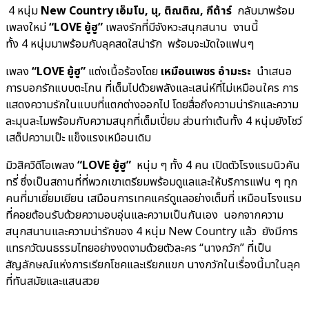
4 หนุ่ม
New Country
เอ็มโบ, นุ, ติณติณ, กีต้าร์
กลับมาพร้อม
เพลงใหม่
“LOVE ยู้ฮู”
เพลงรักที่มีจังหวะสนุกสนาน งานนี้
ทั้ง 4 หนุ่มมาพร้อมกับลุคสดใสน่ารัก พร้อมจะมัดใจแฟนๆ
เพลง
“
LOVE ยู้ฮู”
แต่งเนื้อร้องโดย
เหมือนเพชร อำมะระ
นำเสนอ
การบอกรักแบบตะโกน ที่เต็มไปด้วยพลังและเสน่ห์ที่ไม่เหมือนใคร การ
แสดงความรักในแบบที่แตกต่างออกไป โดยสื่อถึงความน่ารักและความ
ละมุนละไมพร้อมกับความสนุกที่เต็มเปี่ยม ส่วนท่าเต้นทั้ง 4 หนุ่มยังโชว์
เสต็ปความเป๊ะ แข็งแรงเหมือนเดิม
มิวสิควิดีโอเพลง
“LOVE ยู้ฮู”
หนุ่ม ๆ ทั้ง 4 คน เปิดตัวโรงแรมนิวคัน
ทรี่ ซึ่งเป็นสถานที่ที่พวกเขาเตรียมพร้อมดูแลและให้บริการแฟน ๆ ทุก
คนที่มาเยี่ยมเยียน เสมือนการเทคแคร์ดูแลอย่างเต็มที่ เหมือนโรงแรม
ที่คอยต้อนรับด้วยความอบอุ่นและความเป็นกันเอง นอกจากความ
สนุกสนานและความน่ารักของ 4 หนุ่ม New Country แล้ว ยังมีการ
แทรกวัฒนธรรมไทยอย่างงดงามด้วยตัวละคร “นางกวัก” ที่เป็น
สัญลักษณ์แห่งการเรียกโชคและเรียกแขก นางกวักในเรื่องนี้มาในลุค
ที่ทันสมัยและแสนสวย