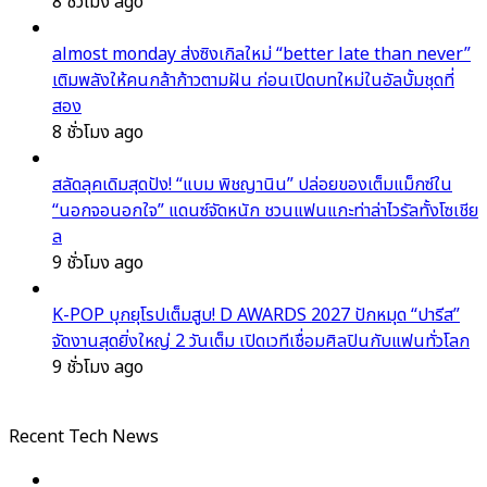
8 ชั่วโมง ago
almost monday ส่งซิงเกิลใหม่ “better late than never”
เติมพลังให้คนกล้าก้าวตามฝัน ก่อนเปิดบทใหม่ในอัลบั้มชุดที่
สอง
8 ชั่วโมง ago
สลัดลุคเดิมสุดปัง! “แบม พิชญานิน” ปล่อยของเต็มแม็กซ์ใน
“นอกจอนอกใจ” แดนซ์จัดหนัก ชวนแฟนแกะท่าล่าไวรัลทั้งโซเชีย
ล
9 ชั่วโมง ago
K-POP บุกยุโรปเต็มสูบ! D AWARDS 2027 ปักหมุด “ปารีส”
จัดงานสุดยิ่งใหญ่ 2 วันเต็ม เปิดเวทีเชื่อมศิลปินกับแฟนทั่วโลก
9 ชั่วโมง ago
Recent Tech News