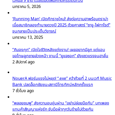
โวคอล 9 ชาติ ดวลเดือดเพื่อศักดิ์ศรีระดับทวีป
มกราคม 5, 2026
‘Running Man’ เปิดศักราชใหม่! ส่งต่อความฮาพร้อมดราม่า
เมื่อสมาชิกลองทำนายดวงปี 2025 ด้วยศาสตร์ “ซาจู-ไพ่ทาโรต์”
จนกลายเป็นประเด็นวิจารณ์
มกราคม 13, 2025
“คิมจงกุก” เปิดใจชีวิตหลังแต่งงาน! เผยอยากมีลูก แต่แอบ
ขอโทษลูกชายล่วงหน้า งานนี้ “ยูแจซอก” ยังแซวแรงจนฮาลั่น
2 สัปดาห์ ago
NouerA ฟอร์มแรงไม่หยุด! “.exe” คว้าถ้วยที่ 2 บนเวที Music
Bank ปลดล็อกชัยชนะสถานีโทรทัศน์หลักครั้งแรก
7 ชั่วโมง ago
“พลอยชมพู” ส่งความอบอุ่นผ่าน “อย่าปล่อยมือกัน” บทเพลง
แทนคำสัญญาแห่งรัก จับมือฝ่าทุกวันร้ายไปด้วยกัน