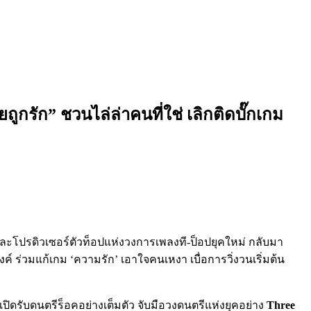
กรัก” ชวนไล่ล่าคนที่ใช่ เลิกติดบั๊กเกม
ละโปรดิวเซอร์ตัวท็อปแห่งวงการเพลงที-ป็อปยุคใหม่ กลับมา
์ ร่วมแก้เกม ‘ความรัก’ เอาใจคนเหงา เบื่อการวิ่งวนเริ่มต้น
ดรับดนตรีร็อคอย่างเต็มตัว จับมือวงดนตรีแห่งยุคอย่าง
Three