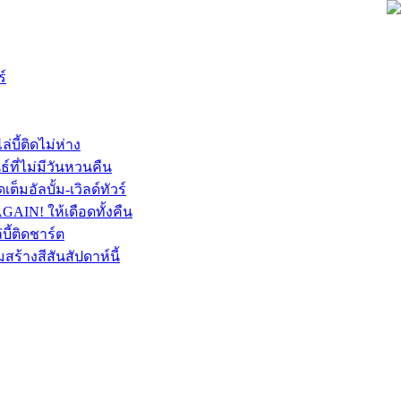
์
บี้ติดไม่ห่าง
์ที่ไม่มีวันหวนคืน
็มอัลบั้ม-เวิลด์ทัวร์
AGAIN! ให้เดือดทั้งคืน
บี้ติดชาร์ต
้างสีสันสัปดาห์นี้