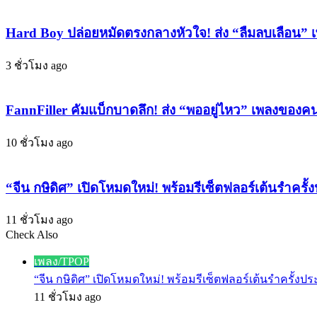
ดื่มด่ำ
“HOUSE
ON
ไป
SAND”
Hard Boy ปล่อยหมัดตรงกลางหัวใจ! ส่ง “ลืมลบเลือน
กับ
ทะยาน
ซาวด์
Top
3 ชั่วโมง ago
5
สุด
ชาร์ต
ละมุน!
เพ
FannFiller คัมแบ็กบาดลึก! ส่ง “พออยู่ไหว” เพลงของคนย
ลง
ร็อก!
10 ชั่วโมง ago
“จีน กษิดิศ” เปิดโหมดใหม่! พร้อมรีเซ็ตฟลอร์เต้นรำครั้
11 ชั่วโมง ago
Check Also
Close
เพลง/TPOP
“จีน กษิดิศ” เปิดโหมดใหม่! พร้อมรีเซ็ตฟลอร์เต้นรำครั้งประ
11 ชั่วโมง ago