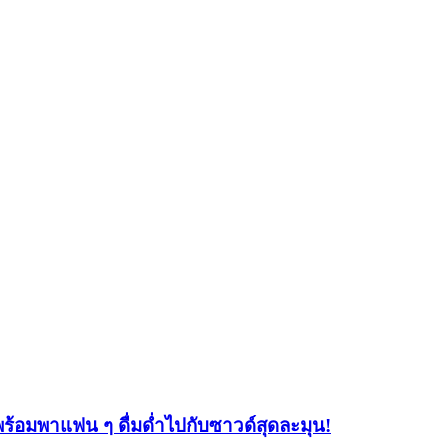
อมพาแฟน ๆ ดื่มด่ำไปกับซาวด์สุดละมุน!