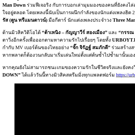
Man Down
ร่วมฟีเจอริง กับการบอกเล่ามุมมองของคนที่ยังคงไล่
ใจอยู่ตลอด โดยเพลงนี้นับเป็นการผนึกกำลังของนักแต่งเพลงฮิต 2
รัส
(ตูน ทรีแมนดาวน์)
มือกีตาร์ นักแต่งเพลงประจำวง
Three Ma
ด้านมิวสิควิดิโอได้
“ต้าเหนิง – กัญญาวีร์ สองเมือง”
และ
“กรรณ ส
ตาวิ่งอีกครั้งเพื่อออกตามหาความรักไปเรื่อยๆ โดยทั้ง
URBOYT
กำกับ MV เบอร์ต้นของไทยอย่าง
“จั๊ก จิรัฏฐ์ สมภักดี”
ร่วมสร้างส
หากพลาดก็ต้องวนกลับมาเริ่มเล่นใหม่ตั้งแต่ต้นซ้ำไปซ้ำมานั้นเอ
หากคุณยังไม่สามารถชนะเกมของความรักในชีวิตจริงและยังคงวิ่ง
DOWN”
ได้แล้ววันนี้ทางมิวสิคสตรีมมิ่งทุกแพลตฟอร์ม
https://ur