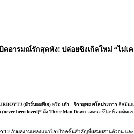
รมณ์รักสุดพัง! ปล่อยซิงเกิลใหม่ “ไม่เคยถู
URBOYTJ (ยัวร์บอยทีเจ)
หรือ
เต๋า – จิรายุทธ ผโลประการ
ศิลปินแ
ก (never been loved)”
ดึง
Three Man Down
วงดนตรีป็อปร็อคติดแรงค
YTJ
กับผลงานเพลงแนวป็อปร็อคชิ้นสำคัญที่ผสมผสานตัวตน และเปิ