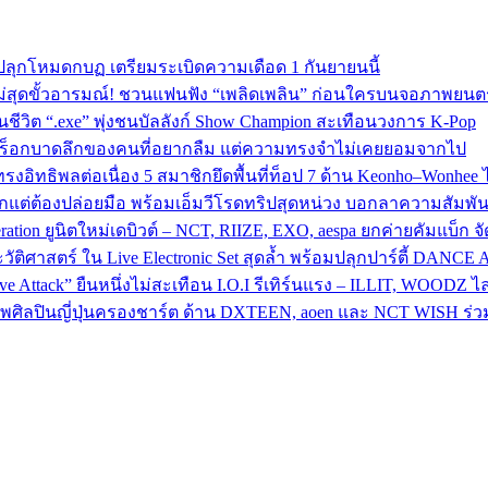
ปลุกโหมดกบฏ เตรียมระเบิดความเดือด 1 กันยายนนี้
ม่สุดขั้วอารมณ์! ชวนแฟนฟัง “เพลิดเพลิน” ก่อนใครบนจอภาพยนตร
วิต “.exe” พุ่งชนบัลลังก์ Show Champion สะเทือนวงการ K‑Pop
พลงร็อกบาดลึกของคนที่อยากลืม แต่ความทรงจำไม่เคยยอมจากไป
ทธิพลต่อเนื่อง 5 สมาชิกยึดพื้นที่ท็อป 7 ด้าน Keonho–Wonhee ไล่
ักแต่ต้องปล่อยมือ พร้อมเอ็มวีโรดทริปสุดหน่วง บอกลาความสัมพันธ
ion ยูนิตใหม่เดบิวต์ – NCT, RIIZE, EXO, aespa ยกค่ายคัมแบ็ก จัดเต
วัติศาสตร์ ใน Live Electronic Set สุดล้ำ พร้อมปลุกปาร์ตี้ DANCE 
Attack” ยืนหนึ่งไม่สะเทือน I.O.I รีเทิร์นแรง – ILLIT, WOODZ ไล่
ลปินญี่ปุ่นครองชาร์ต ด้าน DXTEEN, aoen และ NCT WISH ร่วมสร