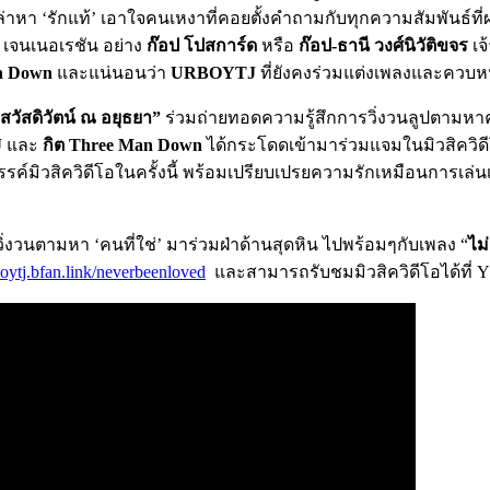
ล่าหา ‘รักแท้’ เอาใจคนเหงาที่คอยตั้งคำถามกับทุกความสัมพันธ์ที
 เจนเนอเรชัน อย่าง
ก๊อป โปสการ์ด
หรือ
ก๊อป-ธานี วงศ์นิวัติขจร
เจ
n Down
และแน่นอนว่า
URBOYTJ
ที่ยังคงร่วมแต่งเพลงและควบหน
วัสดิวัตน์ ณ อยุธยา”
ร่วมถ่ายทอดความรู้สึกการวิ่งวนลูปตามหาคว
J
และ
กิต
Three Man Down
ได้กระโดดเข้ามาร่วมแจมในมิวสิควิดีโอ ย
รรค์มิวสิควิดีโอในครั้งนี้ พร้อมเปรียบเปรยความรักเหมือนการเล่น
ง
วนตามหา ‘คนที่ใช่’ มาร่วมฝ่าด้านสุดหิน ไปพร้อมๆกับเพลง “
ไม
boytj.bfan.link/neverbeenloved
และสามารถรับชมมิวสิควิดีโอได้ที่