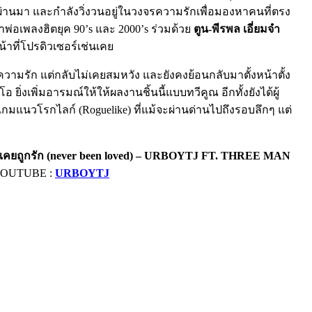
่ผ่านมา และกำลังวิ่งวนอยู่ในวงจรความรักเพื่อมองหาคนที่ตรง
้าพ่อเพลงฮิตยุค 90’s และ 2000’s ร่วมด้วย
ตูน-พีรพล เอี่ยมจํา
้าที่โปรดิวเซอร์เช่นเคย
ามรัก แต่กลับไม่เคยสมหวัง และยังคงย้อนกลับมาตั้งหน้าตั้ง
ิ่งเพิ่มอารมณ์ให้ให้ผลงานชิ้นนี้แบบทวีคูณ อีกทั้งยังได้ผู้
เกมแนวโรกไลก์ (Roguelike) ที่แม้จะผ่านด่านไปถึงรอบลึกๆ แต่
่เคยถูกรัก (never been loved) – URBOYTJ FT. THREE MAN
 YOUTUBE :
URBOYTJ