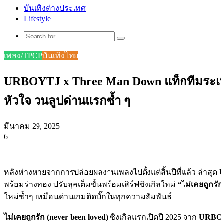
บันเทิงต่างประเทศ
Lifestyle
Search
for
เพลง/TPOP
บันเทิงไทย
URBOYTJ x Three Man Down แท็กทีมระเบิดอา
หัวใจ วนลูปด่านแรกซ้ำ ๆ
มีนาคม 29, 2025
6
Facebook
X
Tumblr
Messenger
Messenger
Line
หลังห่างหายจากการปล่อยผลงานเพลงไปตั้งแต่สิ้นปีที่แล้ว ล่าสุด
พร้อมร่างทอง ปรับลุคเต็มขั้นพร้อมเสิร์ฟซิงเกิลใหม่
“ไม่เคยถูกรั
ใหม่ซ้ำๆ เหมือนด่านเกมติดบั๊กในทุกความสัมพันธ์
ไม่เคยถูกรัก (
never been loved)
ซิงเกิลแรกเปิดปี 2025 จาก
URBO