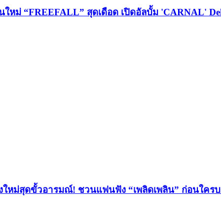
์ชั่นใหม่ “FREEFALL” สุดเดือด เปิดอัลบั้ม 'CARNAL'
งใหม่สุดขั้วอารมณ์! ชวนแฟนฟัง “เพลิดเพลิน” ก่อนใค