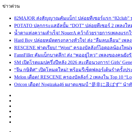
ข่าวด่วน
82MAJOR ส่งสัญญาณคัมแบ็ก! ปล่อยทีเซอร์แรก “82club” 
POTATO ปลุกกระแสอัลบั้ม “DOT” ปล่อยทีเซอร์ 2 เพลงให
น้ำตาแห่งความสำเร็จ! NouerA คว้าถ้วยรายการเพลงแรกในชี
Hard Boy ปล่อยหมัดตรงกลางหัวใจ! ส่ง “ลืมลบเลือน” เ
RESCENE ฟาดเรียบ! “Woni” ครองบัลลังก์ไอดอลน้องใหม่ทรงอิ
FannFiller คัมแบ็กบาดลึก! ส่ง “พออยู่ไหว” เพลงของคนยังร
SM เปิดโรดแมปครึ่งปีหลัง 2026 สะเทือนวงการ! Girls’ Generat
“จีน กษิดิศ” เปิดโหมดใหม่! พร้อมรีเซ็ตฟลอร์เต้นรำครั้งประ
Melon เดือด! RESCENE ครองบัลลังก์ 2 เพลงใน Top 10 “Love 
Oricon เดือด! Nogizaka46 ผงาดแชมป์ “是非に及ばず” นำทัพศิ
Facebook
X
YouTube
Instagram
TikTok
Switch
skin
Menu