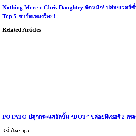
แบ็ก
Nothing
Nothing More x Chris Daughtry จัดหนัก! ปล่อยเวอร
More
สุด
Top 5 ชาร์ตเพลงร็อก!
x
ปัง!
Chris
Daughtry
ปล่อย
Related Articles
จัด
ซิงเกิล
หนัก!
ใหม่
ปล่อย
“ตระการ
เวอร์ชั่น
ตา”
ใหม่
ประเดิม
“FREEFALL”
บ้าน
สุด
หลัง
เดือด
ใหม่
เปิด
LOVEiS
อัลบั้ม
ENTERTAINMENT
'CARNAL'
พร้อม
Deluxe
พา
POTATO ปลุกกระแสอัลบั้ม “DOT” ปล่อยทีเซอร์ 2 เพล
Edition
แฟน
พร้อม
ๆ
3 ชั่วโมง ago
ส่ง