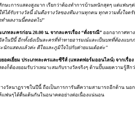
ละทักษะการแสดงสูงมาก เรียกว่าต้องทำการบ้านหนักสุดๆ แต่แฟนๆต
ห้ได้รับรางวัลนี้ มันคือรางวัลของทีมงานทุกคน ทุกความตั้งใจค
ใจทำผลงานนี้ตลอดไป”
เภทละครก่อน 20.00 น. จากละครเรื่อง “ดั่งธรณี”
ออกอากาศทางช่
งรางวัลในปีนี้ อีกทั้งยังเป็นละครที่ท้าทายอารมณ์และเป็นบทที่ต้อง
านะนักแสดงแล้วค่ะ ดีใจและภูมิใจไปกับต่ายแนเด้อค่ะ”
อดเยี่ยม ประเภทละครและซีรีส์ (แพลตฟอร์มออนไลน์) จากเรื่อง 
ดงก็ต้องยอมรับว่าเหมาะสมกับรางวัลจริงๆ ด้านปั๊บเผยความรู้สึกว
ับรางวัลนาฏราชในปีนี้ ถือเป็นการการันตีความสามารถอีกด้าน นอก
้แฟนๆได้ตื่นเต้นกันในอนาคตอย่างต่อเนื่องแน่นอน