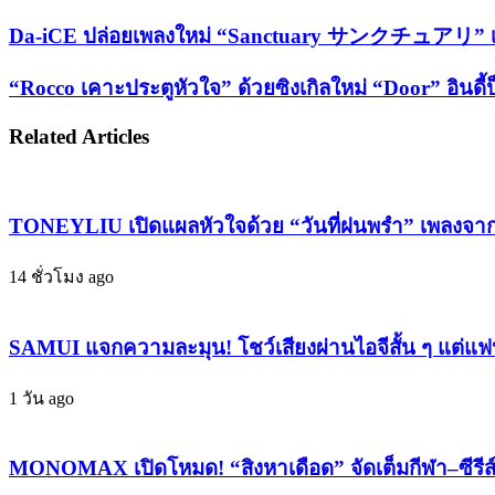
Facebook
X
LinkedIn
Tumblr
Pinterest
Reddit
VKontakte
Odnoklassniki
Pocket
Share
Print
via
Da-
Da-iCE ปล่อยเพลงใหม่ “Sanctuary サンクチュアリ” เสี
Email
iCE
ปล่อย
“Rocco
“Rocco เคาะประตูหัวใจ” ด้วยซิงเกิลใหม่ “Door” อินดี
เพลง
เคาะ
ใหม่
ประตู
Related Articles
“Sanctuary
หัวใจ”
サ
ด้วย
ン
ซิงเกิล
ク
TONEYLIU เปิดแผลหัวใจด้วย “วันที่ฝนพรำ” เพลงจากเร
チ
ใหม่
ュ
“Door”
14 ชั่วโมง ago
ア
อิน
リ”
ดี้
เสียง
SAMUI แจกความละมุน! โชว์เสียงผ่านไอจีสั้น ๆ แต่แฟนใ
ป็อป
เรียก
โทน
ร้อง
1 วัน ago
ละมุน
สู่
จาก
อนาคต
อัลบั้ม
MONOMAX เปิดโหมด! “สิงหาเดือด” จัดเต็มกีฬา–ซีรีส์ ด
ไร้
ดิบ