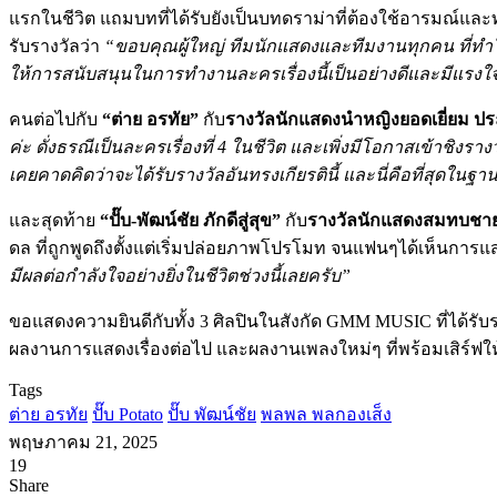
แรกในชีวิต แถมบทที่ได้รับยังเป็นบทดราม่าที่ต้องใช้อารมณ์แ
รับรางวัลว่า
“ขอบคุณผู้ใหญ่ ทีมนักแสดงและทีมงานทุกคน ที่ทำใ
ให้การสนับสนุนในการทำงานละครเรื่องนี้เป็นอย่างดีและมีแรง
คนต่อไปกับ
“ต่าย อรทัย”
กับ
รางวัลนักแสดงนำหญิงยอดเยี่ยม ประ
ค่ะ ดั่งธรณีเป็นละครเรื่องที่ 4 ในชีวิต และเพิ่งมีโอกาสเข้าชิ
เคยคาดคิดว่าจะได้รับรางวัลอันทรงเกียรตินี้ และนี่คือที่สุดในฐ
และสุดท้าย
“ปั๊บ-พัฒน์ชัย ภักดีสู่สุข”
กับ
รางวัลนักแสดงสมทบชายย
ดล ที่ถูกพูดถึงตั้งแต่เริ่มปล่อยภาพโปรโมท จนแฟนๆได้เห็นการแส
มีผลต่อกำลังใจอย่างยิ่งในชีวิตช่วงนี้เลยครับ”
ขอแสดงความยินดีกับทั้ง 3 ศิลปินในสังกัด GMM MUSIC ที่ได้ร
ผลงานการแสดงเรื่องต่อไป และผลงานเพลงใหม่ๆ ที่พร้อมเสิร์ฟให
Tags
ต่าย อรทัย
ปั๊บ Potato
ปั๊บ พัฒน์ชัย
พลพล พลกองเส็ง
พฤษภาคม 21, 2025
19
Facebook
X
Tumblr
Messenger
Messenger
Line
Share