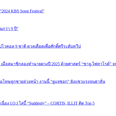
“2024 KBS Song Festival”
นกว่า 9 ปี”
ปโวคอล 9 ชาติ ดวลเดือดเพื่อศักดิ์ศรีระดับทวีป
 เมื่อสมาชิกลองทำนายดวงปี 2025 ด้วยศาสตร์ “ซาจู-ไพ่ทาโรต์” 
บขอโทษลูกชายล่วงหน้า งานนี้ “ยูแจซอก” ยังแซวแรงจนฮาลั่น
ง I.O.I ไล่บี้ “Suddenly” – CORTIS, ILLIT ติด Top 5