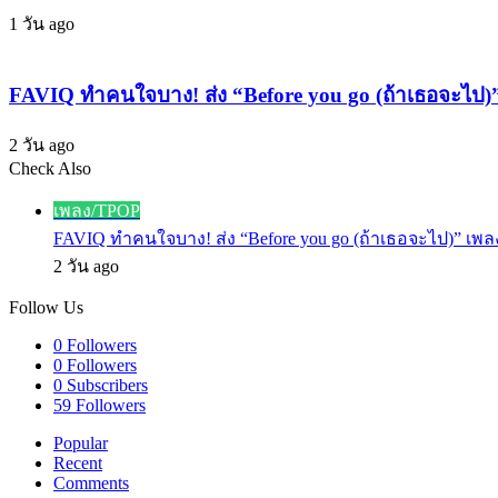
คาร์บอน!
เท่
1 วัน ago
เตรียม
“Skin
&
ขึ้น
Bone”
โชว์
FAVIQ ทำคนใจบาง! ส่ง “Before you go (ถ้าเธอจะไป
สดก
2 วัน ago
ลาง
Check Also
งาน
Close
ใหญ่
เพลง/TPOP
TOKYO
FAVIQ ทำคนใจบาง! ส่ง “Before you go (ถ้าเธอจะไป)” เ
GX
ACTION
2 วัน ago
CHANGING
Follow Us
0
Followers
0
Followers
0
Subscribers
59
Followers
Popular
Recent
Comments