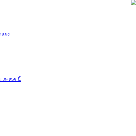
ยกแผง
9 ส.ค.นี้