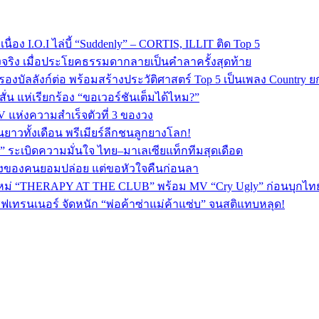
ง I.O.I ไล่บี้ “Suddenly” – CORTIS, ILLIT ติด Top 5
งจริง เมื่อประโยคธรรมดากลายเป็นคำลาครั้งสุดท้าย
 ครองบัลลังก์ต่อ พร้อมสร้างประวัติศาสตร์ Top 5 เป็นเพลง Country 
่น แห่เรียกร้อง “ขอเวอร์ชันเต็มได้ไหม?”
V แห่งความสำเร็จตัวที่ 3 ของวง
ยาวทั้งเดือน พรีเมียร์ลีกชนลูกยางโลก!
 ระเบิดความมั่นใจ ไทย–มาเลเซียแท็กทีมสุดเดือด
พลงของคนยอมปล่อย แต่ขอหัวใจคืนก่อนลา
ใหม่ “THERAPY AT THE CLUB” พร้อม MV “Cry Ugly” ก่อนบุกไทย 2
ฟเทรนเนอร์ จัดหนัก “พ่อค้าซ่าแม่ค้าแซ่บ” จนสติแทบหลุด!