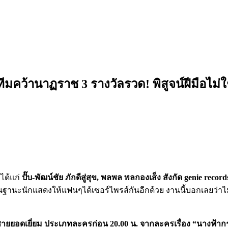
ีมคว้านาฏราช 3 รางวัลรวด! พิสูจน์ฝีมือไม่
ได้แก่
ปั๊บ-พัฒน์ชัย ภักดีสู่สุข
, พลพล พลกองเส็ง สังกัด genie recor
านะนักแสดงให้แฟนๆได้เซอร์ไพรส์กันอีกด้วย งานนี้บอกเลยว่าไม
ยยอดเยี่ยม ประเภทละครก่อน 20.00 น. จากละครเรื่อง “นางฟ้า