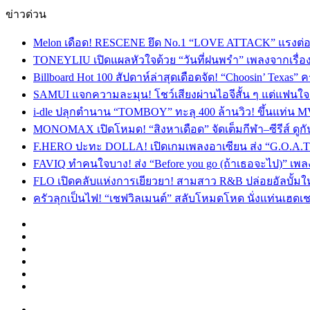
ข่าวด่วน
Melon เดือด! RESCENE ยึด No.1 “LOVE ATTACK” แรงต่อเนื่อ
TONEYLIU เปิดแผลหัวใจด้วย “วันที่ฝนพรำ” เพลงจากเรื่อ
Billboard Hot 100 สัปดาห์ล่าสุดเดือดจัด! “Choosin’ Texas”
SAMUI แจกความละมุน! โชว์เสียงผ่านไอจีสั้น ๆ แต่แฟนใจสั
i-dle ปลุกตำนาน “TOMBOY” ทะลุ 400 ล้านวิว! ขึ้นแท่น M
MONOMAX เปิดโหมด! “สิงหาเดือด” จัดเต็มกีฬา–ซีรีส์ ดูกัน
F.HERO ปะทะ DOLLA! เปิดเกมเพลงอาเซียน ส่ง “G.O.A.T”
FAVIQ ทำคนใจบาง! ส่ง “Before you go (ถ้าเธอจะไป)” เ
FLO เปิดคลับแห่งการเยียวยา! สามสาว R&B ปล่อยอัลบั้ม
ครัวลุกเป็นไฟ! “เชฟวิลเมนต์” สลับโหมดโหด นั่งแท่นเฮดเช
Facebook
X
YouTube
Instagram
TikTok
Switch
skin
Menu