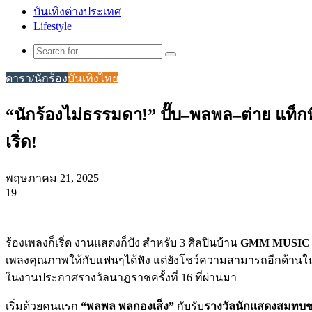
บันเทิงต่างประเทศ
Lifestyle
Search
for
ดารา/นักร้อง
บันเทิงไทย
“นักร้องไม่ธรรมดา!” ปั๊บ–พลพล–ต่าย แท็กท
เริ่ด!
พฤษภาคม 21, 2025
19
Facebook
X
Tumblr
Messenger
Messenger
Line
ร้องเพลงก็เริ่ด งานแสดงก็ปัง สำหรับ 3 ศิลปินบ้าน
GMM MUSIC
เพลงคุณภาพให้กับแฟนๆได้ฟัง แต่ยังโชว์ความสามารถอีกด้านในฐ
ในงานประกาศรางวัลนาฏราชครั้งที่ 16 ที่ผ่านมา
เริ่มด้วยคนแรก
“พลพล พลกองเส็ง”
กับรับ
รางวัลนักแสดงสมทบชา