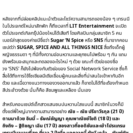
หลังจากที่ปล่อยคลิปแนะนำตัวและโชว์ความสามารถของน้อง ๆ เทรนนี
ในโปรเจกต์ใหม่มาสักพัก ก็ถึงเวลาที่
LIT Entertainment
จะเปิด
ตัวโปรเจกต์เกิลกรุ๊ปน้องใหม่ได้เสียที โดยศิลปินกลุ่มสมาชิก 5 คน
เบอร์ล่าสุดของค่ายมีชื่อว่า
Sugar ’N Spice
หรือ
SNS
ที่มาจากคอน
เซปต์ว่า
SUGAR, SPICE AND ALL THINGS NICE
สื่อถึงเด็กผู้
หญิงธรรมดา ๆ ที่มีทั้งความอ่อนหวานและซุกซนไปพร้อม ๆ กัน แถม
ยังพร้อมจะสนุกและทดลองอะไรใหม่ ๆ ด้วย ขณะที่ ตัวย่อของชื่อ
วง ‘SNS’ ก็ยังไปพ้องกับตัวย่อของ Social Network Service ซึ่งก็
สื่อได้ถึงการใช้โซเชียลมีเดียเชื่อมผู้คนและสิ่งที่น่าสนใจเข้าหากันอีก
ด้วย และเมื่อวางแนวทางของวงออกมาแล้ว ก็ขาดไม่ได้ที่จะต้องกำหนด
สีประจำวงด้วย นั่นก็คือ สีชมพูและเหลือง นั่นเอง
สำหรับคอนเซปต์เด็กสาวแสนซนปนหวานใสแบบนี้ สมาชิกในวงก็มี
ตั้งแต่พี่ใหญ่มากความสามารถอย่าง
ณิช – ณิช ปรีชาวีรกุล (21 ปี)
ตามมาด้วย อิมมี่ – ธัษณ์ชัญญา คุณพาณิชย์โชติ (18 ปี) และ
ถิงถิง – ฐิติชญา เฉิน (17 ปี) สองสาวที่ออดิชันและเข้าโปรแกรม
เทรนนีมานานที่สุด ที่ราว 2 ปีครึ่ง นอกจากนี้ ยังมี เกล้า – พิมพ์พิช