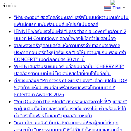
ข่าวด่วน
Thai
▼
“ฝ้าย-อะตอม” ฮอตไกลถึงมะนิลา! เสิร์ฟโมเมนต์หวานเกินต้านใน
แฟนมีตแรก แฟนฟิลิปปินส์แห่เชียร์แน่นฮอลล์
JENNIE ฟอร์มแรงไม่แผ่ว! “Less than a Lover” ซิวถ้วยที่ 2
บนเวที M Countdown ตอกย้ำพลังโซโล่คว้าชัยต่อเนื่อง
จากเพลงเศร้าสู่คอนเสิร์ตแห่งความทรงจำ! manutsawee
ประกาศคอนเสิร์ตใหญ่ครั้งแรก “ขอให้มีความสุขกับเพลงเศร้า
CONCERT” เปิดศึกกดบัตร 30 ส.ค. นี้
WHIB เติมสีสันรับซัมเมอร์! ปล่อยมินิอัลบั้ม “CHERRY PIE”
ปลดล็อกตัวตนบทใหม่ โชว์เสน่ห์สดใสที่เติบโตไปอีกขั้น
ศึกชิงบัลลังก์ “Princess of Girls’ Love” เดือด! เปิดโผ TOP
5 สุดท้ายแห่งปี แฟนด้อมพร้อมระเบิดพลังโหวตบนเวที Y
Entertain Awards 2026
“You Quiz on the Block” ยังครองบัลลังก์วาไรตี้! “ยูแจซอก”
พาผู้ชมอินทั้งน้ำตาและรอยยิ้ม เรตติ้งแกร่งไม่แผ่ว พร้อมส่งไม้
ต่อ “คริสโตเฟอร์ โนแลน” บุกจอสัปดาห์หน้า
“แพนเค้ก เขมนิจ” คืนบัลลังก์สายดราม่า! พาผู้ชมดำดิ่งทุก
อารมณ์ใน “มหกรรมมนุษย์” ซีรีส์ชีวิตที่ทั้งงดงามและบาดลึก