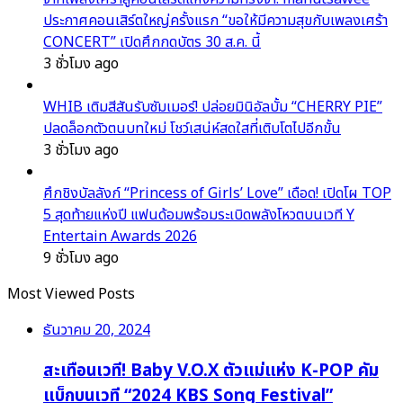
ประกาศคอนเสิร์ตใหญ่ครั้งแรก “ขอให้มีความสุขกับเพลงเศร้า
CONCERT” เปิดศึกกดบัตร 30 ส.ค. นี้
3 ชั่วโมง ago
WHIB เติมสีสันรับซัมเมอร์! ปล่อยมินิอัลบั้ม “CHERRY PIE”
ปลดล็อกตัวตนบทใหม่ โชว์เสน่ห์สดใสที่เติบโตไปอีกขั้น
3 ชั่วโมง ago
ศึกชิงบัลลังก์ “Princess of Girls’ Love” เดือด! เปิดโผ TOP
5 สุดท้ายแห่งปี แฟนด้อมพร้อมระเบิดพลังโหวตบนเวที Y
Entertain Awards 2026
9 ชั่วโมง ago
Most Viewed Posts
ธันวาคม 20, 2024
สะเทือนเวที! Baby V.O.X ตัวแม่แห่ง K-POP คัม
แบ็กบนเวที “2024 KBS Song Festival”