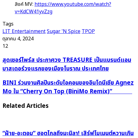
ลิงค์ MV:
https://www.youtube.com/watch?
v=KdCW41yvZzg
Tags
LIT Entertainment
Sugar 'N Spice
TPOP
ตุลาคม 4, 2024
12
สุด
สุดเซอร์ไพร์ส ประกาศวง TREASURE เป็นแบรนด์แอม
เซ
บาสเดอร์วงแรกของเมืองโบราณ ประเทศไทย
อร์
ไพร์
BINI ร่วม
BINI ร่วมงานศิลปินระดับไอคอนของอินโดนีเซีย Agnez
ส
งาน
Mo ใน “Cherry On Top (BiniMo Remix)”
ประกาศ
ศิลปิน
วง
ระดับ
Related Articles
TREASURE
ไอคอน
เป็น
ของ
แบ
อินโดนีเซีย Agnez
“ฝ้าย-อะตอม” ฮอตไกลถึงมะนิลา! เสิร์ฟโมเมนต์หวานเกิน
รนด์
Mo ใน “Cherry