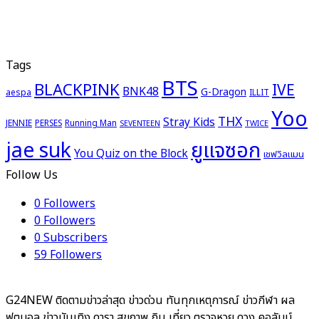
Tags
BTS
BLACKPINK
IVE
BNK48
G-Dragon
aespa
ILLIT
Yoo
THX
Stray Kids
JENNIE
PERSES
Running Man
TWICE
SEVENTEEN
ยูแจซอก
jae suk
You Quiz on the Block
เชฟวิลแมน
Follow Us
0
Followers
0
Followers
0
Subscribers
59
Followers
G24NEW ติดตามข่าวล่าสุด ข่าวด่วน ทันทุกเหตุการณ์ ข่าวกีฬา ผล
ฟุตบอล ข่าวบันเทิง ดารา สุขภาพ กิน เที่ยว ตรวจหวย ดวง คอลัมน์