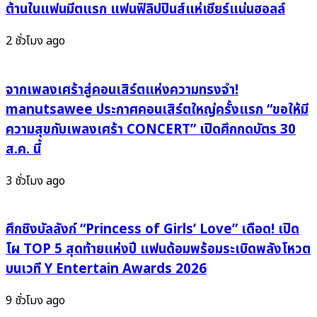
แอม
On
ต้านในแฟนมีตแรก แฟนฟิลิปปินส์แห่เชียร์แน่นฮอลล์
บา
Top
สเด
2 ชั่วโมง ago
(BiniMo
อร์
Remix)”
วง
จากเพลงเศร้าสู่คอนเสิร์ตแห่งความทรงจำ!
แรก
ของ
manutsawee ประกาศคอนเสิร์ตใหญ่ครั้งแรก “ขอให้มี
เมือง
ความสุขกับเพลงเศร้า CONCERT” เปิดศึกกดบัตร 30
โบราณ
ส.ค. นี้
ประเทศไทย
3 ชั่วโมง ago
ศึกชิงบัลลังก์ “Princess of Girls’ Love” เดือด! เปิด
โผ TOP 5 สุดท้ายแห่งปี แฟนด้อมพร้อมระเบิดพลังโหวต
บนเวที Y Entertain Awards 2026
9 ชั่วโมง ago