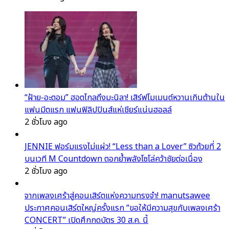
“ฝ้าย-อะตอม” ฮอตไกลถึงมะนิลา! เสิร์ฟโมเมนต์หวานเกินต้านใน
แฟนมีตแรก แฟนฟิลิปปินส์แห่เชียร์แน่นฮอลล์
2 ชั่วโมง ago
JENNIE ฟอร์มแรงไม่แผ่ว! “Less than a Lover” ซิวถ้วยที่ 2
บนเวที M Countdown ตอกย้ำพลังโซโล่คว้าชัยต่อเนื่อง
2 ชั่วโมง ago
จากเพลงเศร้าสู่คอนเสิร์ตแห่งความทรงจำ! manutsawee
ประกาศคอนเสิร์ตใหญ่ครั้งแรก “ขอให้มีความสุขกับเพลงเศร้า
CONCERT” เปิดศึกกดบัตร 30 ส.ค. นี้