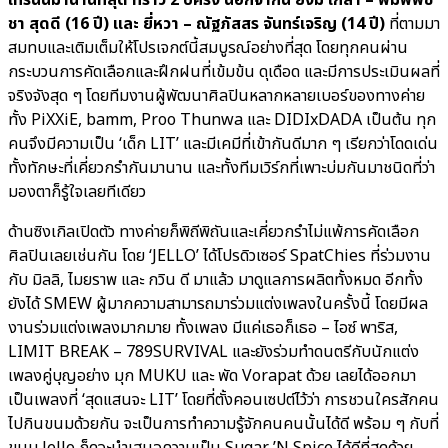
ชา สุดดี (16 ปี) และ ยี่หวา – ณัฐภัสสร จันทร์เจริญ (14 ปี)
ที่ตามมา
สมทบและเติมเต็มให้โปรเจกต์นี้สมบูรณ์อย่างที่สุด โดยทุกคนผ่าน
กระบวนการคัดเลือกและฝึกฝนที่เข้มข้น ดุเดือด และมีการประเมินผลที่
จริงจังสุด ๆ โดยทีมงานผู้พัฒนาศิลปินหลากหลายเบอร์ของทางค่าย
ทั้ง PiXXiE, bamm, Proo Thunwa และ DIDIxDADA เป็นต้น ทุก
คนจึงมีความเป็น ‘เด็ก LIT’ และมีเคมีที่เข้ากันดีมาก ๆ เรียกว่าโดดเด่น
ทั้งทักษะที่เคี่ยวกรำกันมานาน และทั้งทีมเวิร์กที่เพาะบ่มกันมาชนิดที่ว่า
มองตาก็รู้ใจเลยทีเดียว
ด้านซิงเกิลเปิดตัว ทางค่ายก็พิถีพิถันและเคี่ยวกรำไม่แพ้การคัดเลือก
ศิลปินเลยเช่นกัน โดย ‘JELLO’ ได้โปรดิวเซอร์ SpatChies ที่ร่วมงาน
กับ มิลลิ, ไมยราพ และ กวิน ดี มาแล้ว มาดูแลการผลิตทั้งหมด อีกทั้ง
ยังได้ SMEW ผู้มากความสามารถมาร่วมแต่งเพลงในครั้งนี้ โดยมีผล
งานร่วมแต่งเพลงมากมาย ทั้งเพลง มีแค่เธอก็เธอ – ไอซ์ พาริส,
LIMIT BREAK – 789SURVIVAL และยังร่วมทำดนตรีกับนักแต่ง
เพลงคู่บุญอย่าง มุก MUKU และ พัด Vorapat ด้วย เลยได้ออกมา
เป็นเพลงที่ ‘สุดแสนจะ LIT’ โดยที่ตั้งคอนเซปต์ไว้ว่า การชวนใครสักคน
ไปกินขนมด้วยกัน จะเป็นการทำความรู้จักคนคนนั้นได้ดี พร้อม ๆ กับที่
ขนม Jello ก็ดูจะนำเสนอความเป็น Sugar ’N Spice ได้ดีที่สุดด้วย