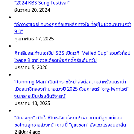
“2024 KBS Song Festival”
ธันวาคม 20, 2024
“อีกวางซูเผย! คิมจงกุกคือเสาหลักทางใจ ที่อยู่ในชีวิตมานานกว่า
9 ปี”
กุมภาพันธ์ 17, 2025
ศึกเสียงสะท้านเอเชีย! SBS เปิดเวที “Veiled Cup” รวมตัวท็อป
โวคอล 9 ชาติ ดวลเดือดเพื่อศักดิ์ศรีระดับทวีป
มกราคม 5, 2026
‘Running Man’ เปิดศักราชใหม่! ส่งต่อความฮาพร้อมดราม่า
เมื่อสมาชิกลองทำนายดวงปี 2025 ด้วยศาสตร์ “ซาจู-ไพ่ทาโรต์”
จนกลายเป็นประเด็นวิจารณ์
มกราคม 13, 2025
“คิมจงกุก” เปิดใจชีวิตหลังแต่งงาน! เผยอยากมีลูก แต่แอบ
ขอโทษลูกชายล่วงหน้า งานนี้ “ยูแจซอก” ยังแซวแรงจนฮาลั่น
2 สัปดาห์ ago