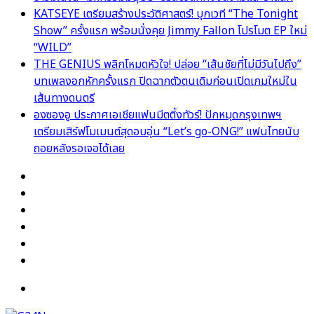
KATSEYE เตรียมสร้างประวัติศาสตร์! บุกเวที “The Tonight
Show” ครั้งแรก พร้อมนั่งคุย Jimmy Fallon โปรโมต EP ใหม่
“WILD”
THE GENIUS พลิกโหมดหัวใจ! ปล่อย “เส้นชัยที่ไม่มีวันไปถึง”
บทเพลงอกหักครั้งแรก ปิดฉากตัวตนเดิมก่อนเปิดเกมใหม่ใน
เส้นทางดนตรี
องซองอู ประกาศเอเชียแฟนมีตติ้งทัวร์! ปักหมุดกรุงเทพฯ
เตรียมเสิร์ฟโมเมนต์สุดอบอุ่น “Let’s go-ONG!” แฟนไทยนับ
ถอยหลังรอเจอได้เลย
Facebook
X
YouTube
Instagram
TikTok
Switch
skin
Menu