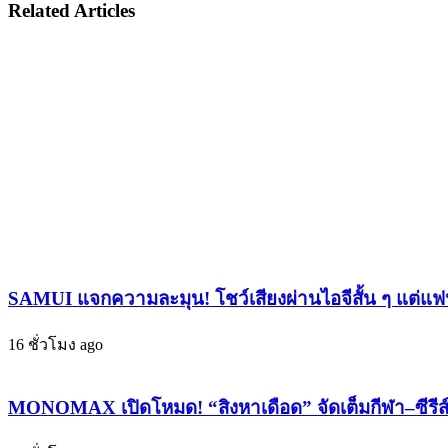
จุด
Related Articles
ระเบิด
พลัง
พลัง
อาร์ม
อีก
มี่
ครั้ง!
ทั่ว
คอนเสิร์ต
โลก!
“D’s
WAVE
ส่ง
ENCORE
ท้าย
:
ทัวร์
SEOUL”
ตั๋ว
โซโล่
#RUNSEOKJIN_EP.TOUR
หมด
เอ่ย
เกลี้ยง
ปาก
SAMUI แจกความละมุน! โชว์เสียงผ่านไอจีสั้น ๆ แต่แฟนใ
ใน
ถึง
พริบ
‘การ
16 ชั่วโมง ago
ตา
คัม
แฟน
แบ็ก
คลับ
MONOMAX เปิดโหมด! “สิงหาเดือด” จัดเต็มกีฬา–ซีรีส์ ด
แบบ
แห่
ครบ