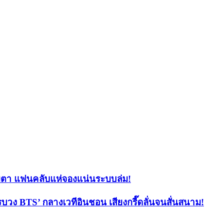
ิบตา แฟนคลับแห่จองแน่นระบบล่ม!
วง BTS’ กลางเวทีอินชอน เสียงกรี๊ดลั่นจนสั่นสนาม!