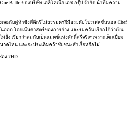
e Battle ของบริษัท เฮลิโคเนีย เอช กรุ๊ป จำกัด นำทีมความ
จอกับคู่ท้าชิงที่ดีกรีไม่ธรรมดาฝีมือระดับโปรเฟสชั่นนอล Chef
ะวันออก โดยเน้นศาสตร์ของการย่าง และรมควัน เรียกได้ว่าเป็น
้ง เรียกว่าสมกับเป็นแมตซ์แห่งศักดิ์ศรีจริงๆเพราะเต็มเปี่ยม
นาดไหน และจะประเดิมคว้าชัยชนะสำเร็จหรือไม่
งช่อง 7HD