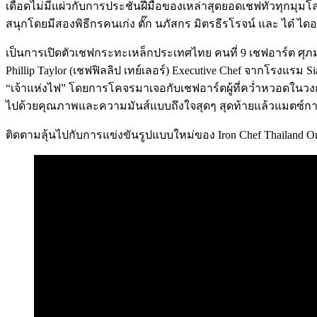
เดือดไม่มีแผ่วกับการประชันฝีมือของเหล่าสุดยอดเชฟทั่วทุกมุมโ
สนุกโดยมีสองพิธีกรคนเก่ง ตั๊ก นภัสกร มิตรธีรโรจน์ และ ได๋ ไ
เป็นการเปิดตัวเชฟกระทะเหล็กประเทศไทย คนที่ 9 เชฟอาร์ต ศุภมงค
Phillip Taylor (เชฟฟิลลิป เทย์เลอร์) Executive Chef จากโรงแ
“เจ้าแห่งไฟ” โดยการโคจรมาเจอกับเชฟอาร์ตผู้ที่คว่ำหวอดในวงการ
ไปด้วยคุณภาพและความมันส์แบบถึงใจสุดๆ สุดท้ายแล้วแมตซ์ก
ติดตามลุ้นไปกับการแข่งขันรูปแบบใหม่ของ Iron Chef Thailand One