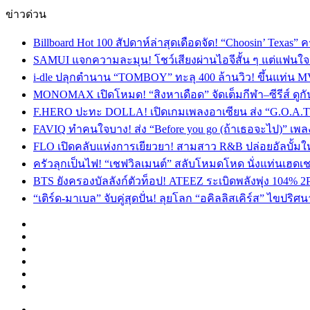
ข่าวด่วน
Billboard Hot 100 สัปดาห์ล่าสุดเดือดจัด! “Choosin’ Texas”
SAMUI แจกความละมุน! โชว์เสียงผ่านไอจีสั้น ๆ แต่แฟนใจสั
i-dle ปลุกตำนาน “TOMBOY” ทะลุ 400 ล้านวิว! ขึ้นแท่น M
MONOMAX เปิดโหมด! “สิงหาเดือด” จัดเต็มกีฬา–ซีรีส์ ดูกัน
F.HERO ปะทะ DOLLA! เปิดเกมเพลงอาเซียน ส่ง “G.O.A.T”
FAVIQ ทำคนใจบาง! ส่ง “Before you go (ถ้าเธอจะไป)” เ
FLO เปิดคลับแห่งการเยียวยา! สามสาว R&B ปล่อยอัลบั้ม
ครัวลุกเป็นไฟ! “เชฟวิลเมนต์” สลับโหมดโหด นั่งแท่นเฮดเช
BTS ยังครองบัลลังก์ตัวท็อป! ATEEZ ระเบิดพลังพุ่ง 104% 2
“เติร์ด-มาเบล” จับคู่สุดปั่น! ลุยโลก “อคิลลิสเคิร์ส” ไข
Facebook
X
YouTube
Instagram
TikTok
Switch
skin
Menu