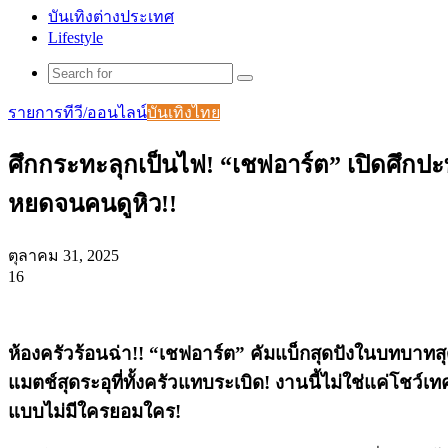
บันเทิงต่างประเทศ
Lifestyle
Search
for
รายการทีวี/ออนไลน์
บันเทิงไทย
ศึกกระทะลุกเป็นไฟ! “เชฟอาร์ต” เปิดศึก
หยดจนคนดูหิว!!
ตุลาคม 31, 2025
16
Facebook
X
Tumblr
Messenger
Messenger
Line
ห้องครัวร้อนฉ่า!!
“เชฟอาร์ต” คัมแบ็กสุดปังในบทบาทส
แมตช์สุดระอุที่ทั้งครัวแทบระเบิด! งานนี้ไม่ใช่แค่โชว
แบบไม่มีใครยอมใคร!