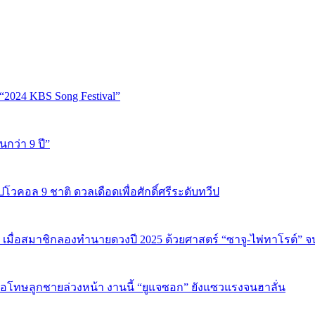
“2024 KBS Song Festival”
นกว่า 9 ปี”
ปโวคอล 9 ชาติ ดวลเดือดเพื่อศักดิ์ศรีระดับทวีป
 เมื่อสมาชิกลองทำนายดวงปี 2025 ด้วยศาสตร์ “ซาจู-ไพ่ทาโรต์” 
บขอโทษลูกชายล่วงหน้า งานนี้ “ยูแจซอก” ยังแซวแรงจนฮาลั่น