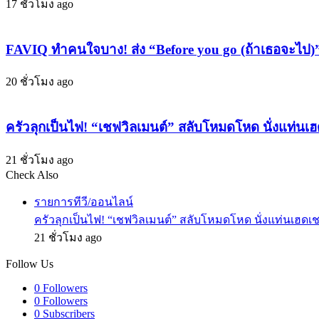
จอง
17 ชั่วโมง ago
วง
แน่น
BTS’
ระบบ
กลาง
FAVIQ ทำคนใจบาง! ส่ง “Before you go (ถ้าเธอจะไป
ล่ม!
เวที
อิน
20 ชั่วโมง ago
ชอน
เสียง
ครัวลุกเป็นไฟ! “เชฟวิลเมนต์” สลับโหมดโหด นั่งแท่นเ
กรี๊ด
ลั่น
21 ชั่วโมง ago
จน
Check Also
Close
สั่น
รายการทีวี/ออนไลน์
สนาม!
ครัวลุกเป็นไฟ! “เชฟวิลเมนต์” สลับโหมดโหด นั่งแท่นเฮดเช
21 ชั่วโมง ago
Follow Us
0
Followers
0
Followers
0
Subscribers