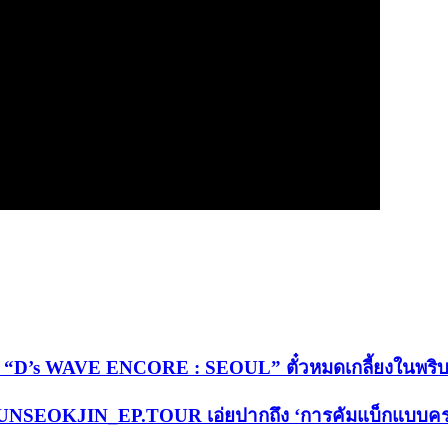
ร์ต “D’s WAVE ENCORE : SEOUL” ตั๋วหมดเกลี้ยงในพร
ล่ #RUNSEOKJIN_EP.TOUR เอ่ยปากถึง ‘การคัมแบ็กแบบครบ