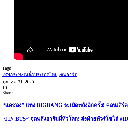
Tags
เชฟกระทะเหล็กประเทศไทย
เชฟอาร์ต
ตุลาคม 31, 2025
16
Facebook
X
Tumblr
Messenger
Messenger
Line
Share
Facebook
X
LinkedIn
Tumblr
Pinterest
Reddit
VKontakte
Odnoklassniki
Pocket
Share
Print
via
“แด
“แดซอง” แห่ง BIGBANG ระเบิดพลังอีกครั้ง! คอนเสิ
Email
ซอง”
“JIN
“JIN BTS” จุดพลังอาร์มมี่ทั่วโลก! ส่งท้ายทัวร์โซโ
แห่ง
BTS”
BIGBANG