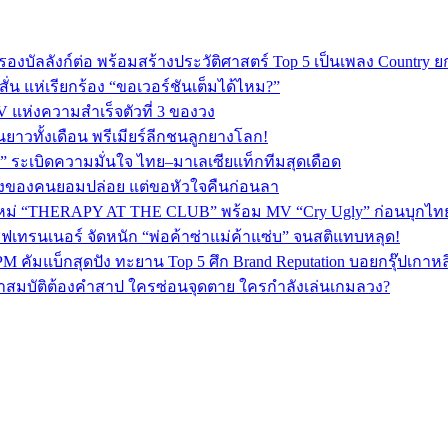
 ครองบัลลังก์ต่อ พร้อมสร้างประวัติศาสตร์ Top 5 เป็นเพลง Country 
่น แห่เรียกร้อง “ขอเวอร์ชันเต็มได้ไหม?”
V แห่งความสำเร็จตัวที่ 3 ของวง
ยาวทั้งเดือน พรีเมียร์ลีกชนลูกยางโลก!
 ระเบิดความมั่นใจ ไทย–มาเลเซียแท็กทีมสุดเดือด
พลงของคนยอมปล่อย แต่ขอหัวใจคืนก่อนลา
ใหม่ “THERAPY AT THE CLUB” พร้อม MV “Cry Ugly” ก่อนบุกไทย 2
ฟเทรนเนอร์ จัดหนัก “พ่อค้าซ่าแม่ค้าแซ่บ” จนสติแทบหลุด!
PM คัมแบ็กสุดปัง ทะยาน Top 5 ศึก Brand Reputation บอยกรุ๊ปเกาห
ปริศนาสมบัติต้องคำสาป ใครซ่อนจุดตาย ใครกำลังเล่นเกมลวง?