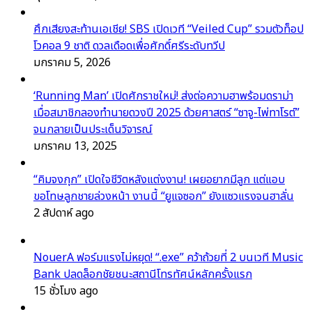
ศึกเสียงสะท้านเอเชีย! SBS เปิดเวที “Veiled Cup” รวมตัวท็อป
โวคอล 9 ชาติ ดวลเดือดเพื่อศักดิ์ศรีระดับทวีป
มกราคม 5, 2026
‘Running Man’ เปิดศักราชใหม่! ส่งต่อความฮาพร้อมดราม่า
เมื่อสมาชิกลองทำนายดวงปี 2025 ด้วยศาสตร์ “ซาจู-ไพ่ทาโรต์”
จนกลายเป็นประเด็นวิจารณ์
มกราคม 13, 2025
“คิมจงกุก” เปิดใจชีวิตหลังแต่งงาน! เผยอยากมีลูก แต่แอบ
ขอโทษลูกชายล่วงหน้า งานนี้ “ยูแจซอก” ยังแซวแรงจนฮาลั่น
2 สัปดาห์ ago
NouerA ฟอร์มแรงไม่หยุด! “.exe” คว้าถ้วยที่ 2 บนเวที Music
Bank ปลดล็อกชัยชนะสถานีโทรทัศน์หลักครั้งแรก
15 ชั่วโมง ago