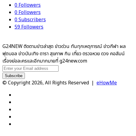
0
Followers
0
Followers
0
Subscribers
59
Followers
G24NEW ติดตามข่าวล่าสุด ข่าวด่วน ทันทุกเหตุการณ์ ข่าวกีฬา ผล
ฟุตบอล ข่าวบันเทิง ดารา สุขภาพ กิน เที่ยว ตรวจหวย ดวง คอลัมน์
เรื่องย่อละครและอีกมากมายที่ g24new.com
Enter
your
Email
© Copyright 2026, All Rights Reserved |
eHowMe
address
Facebook
X
YouTube
Instagram
TikTok
Facebook
X
WhatsApp
Telegram
Viber
Back