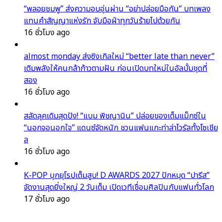
“พลอยชมพู” ส่งความอบอุ่นผ่าน “อย่าปล่อยมือกัน” บทเพลง
แทนคำสัญญาแห่งรัก จับมือฝ่าทุกวันร้ายไปด้วยกัน
16 ชั่วโมง ago
almost monday ส่งซิงเกิลใหม่ “better late than never”
เติมพลังให้คนกล้าก้าวตามฝัน ก่อนเปิดบทใหม่ในอัลบั้มชุดที่
สอง
16 ชั่วโมง ago
สลัดลุคเดิมสุดปัง! “แบม พิชญานิน” ปล่อยของเต็มแม็กซ์ใน
“นอกจอนอกใจ” แดนซ์จัดหนัก ชวนแฟนแกะท่าล่าไวรัลทั้งโซเชีย
ล
16 ชั่วโมง ago
K-POP บุกยุโรปเต็มสูบ! D AWARDS 2027 ปักหมุด “ปารีส”
จัดงานสุดยิ่งใหญ่ 2 วันเต็ม เปิดเวทีเชื่อมศิลปินกับแฟนทั่วโลก
17 ชั่วโมง ago