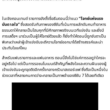
ในเชิงคอนเทนต์ รายการยังตั้งชื่อธีมตอนนี้ว่าแนว
“โจทย์แห่งแรง
บันดาลใจ”
ซึ่งสอดรับกับภาพของซีซันที่เน้นการผลักดันคนทำอาหาร
ธรรมดาให้กลายเป็นโฮมคุกที่มีศักยภาพจริงบนเวทีแข่งขัน และยิ่งมี
การเสด็จฯ มาร่วมเป็นผู้ให้โจทย์ด้วยแล้ว ก็ยิ่งทำให้ตอนนี้ถูกจับตาเป็น
พิเศษว่าเหล่าผู้เข้าแข่งขันจะตีความโจทย์ออกมาได้สร้างสรรค์และน่า
ประทับใจแค่ไหน
สำหรับแฟนรายการและแฟนอาหาร ตอนนี้จึงไม่ใช่แค่การรอดูว่าใครจะ
อยู่หรือไป แต่เป็นการรอชมโมเมนต์สำคัญที่พลังใจและความฝันของผู้
เข้าแข่งขันจะถูกจุดติดอีกครั้งกลางครัวมาสเตอร์เชฟ ซึ่งถือเป็นหนึ่งใน
ช่วงเวลาที่หลายคนคาดว่าจะกลายเป็นภาพจำของซีซัน 7 ได้เลยทีเดียว