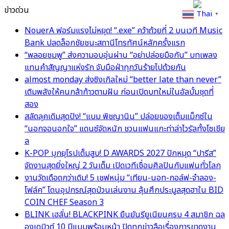
ข่าวด่วน
Thai
▼
NouerA ฟอร์มแรงไม่หยุด! “.exe” คว้าถ้วยที่ 2 บนเวที Music
Bank ปลดล็อกชัยชนะสถานีโทรทัศน์หลักครั้งแรก
“พลอยชมพู” ส่งความอบอุ่นผ่าน “อย่าปล่อยมือกัน” บทเพลง
แทนคำสัญญาแห่งรัก จับมือฝ่าทุกวันร้ายไปด้วยกัน
almost monday ส่งซิงเกิลใหม่ “better late than never”
เติมพลังให้คนกล้าก้าวตามฝัน ก่อนเปิดบทใหม่ในอัลบั้มชุดที่
สอง
สลัดลุคเดิมสุดปัง! “แบม พิชญานิน” ปล่อยของเต็มแม็กซ์ใน
“นอกจอนอกใจ” แดนซ์จัดหนัก ชวนแฟนแกะท่าล่าไวรัลทั้งโซเชีย
ล
K-POP บุกยุโรปเต็มสูบ! D AWARDS 2027 ปักหมุด “ปารีส”
จัดงานสุดยิ่งใหญ่ 2 วันเต็ม เปิดเวทีเชื่อมศิลปินกับแฟนทั่วโลก
งานวัดเดือดกว่าเดิม! 5 เชฟหนุ่ม “เทียน-นอท-กอล์ฟ-จำลอง-
โฟล์ค” โดนอุปกรณ์สุดป่วนเล่นงาน ลุ้นศึกประมูลสุดฮาใน BID
COIN CHEF Season 3
BLINK เฮลั่น! BLACKPINK ยืนยันรียูเนียนครบ 4 สมาชิก ฉล
องเดบิวต์ 10 ปีแบบพร้อมหน้า ปิดทุกข่าวลือเรื่องการขาดงาน