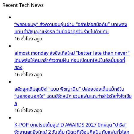
Recent Tech News
“พลอยชมพู” ส่งความอบอุ่นผ่าน “อย่าปล่อยมือกัน” บทเพลง
แทนคำสัญญาแห่งรัก จับมือฝ่าทุกวันร้ายไปด้วยกัน
16 ชั่วโมง ago
almost monday ส่งซิงเกิลใหม่ “better late than never”
เติมพลังให้คนกล้าก้าวตามฝัน ก่อนเปิดบทใหม่ในอัลบั้มชุดที่
สอง
16 ชั่วโมง ago
สลัดลุคเดิมสุดปัง! “แบม พิชญานิน” ปล่อยของเต็มแม็กซ์ใน
“นอกจอนอกใจ” แดนซ์จัดหนัก ชวนแฟนแกะท่าล่าไวรัลทั้งโซเชีย
ล
16 ชั่วโมง ago
K-POP บุกยุโรปเต็มสูบ! D AWARDS 2027 ปักหมุด “ปารีส”
จัดงานสุดยิ่งใหญ่ 2 วันเต็ม เปิดเวทีเชื่อมศิลปินกับแฟนทั่วโลก