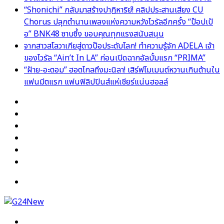
“Shonichi” กลับมาสร้างปาฏิหาริย์! คลิปประสานเสียง CU
Chorus ปลุกตำนานเพลงแห่งความหวังไวรัลอีกครั้ง “ป๊อปเป้
อ” BNK48 ซาบซึ้ง ขอบคุณทุกแรงสนับสนุน
จากสาวสโลวาเกียสู่ดาวป๊อประดับโลก! ทำความรู้จัก ADELA เจ้า
ของไวรัล “Ain’t In LA” ก่อนเปิดฉากอัลบั้มแรก “PRIMA”
“ฝ้าย-อะตอม” ฮอตไกลถึงมะนิลา! เสิร์ฟโมเมนต์หวานเกินต้านใน
แฟนมีตแรก แฟนฟิลิปปินส์แห่เชียร์แน่นฮอลล์
Facebook
X
YouTube
Instagram
TikTok
Switch
skin
Menu
Search