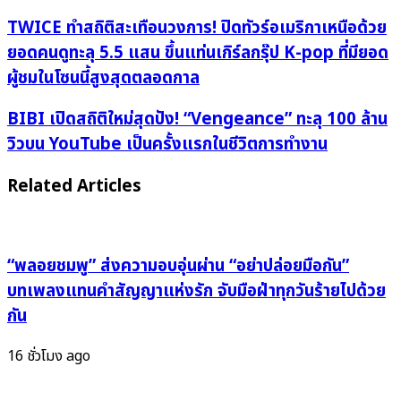
TWICE
TWICE ทำสถิติสะเทือนวงการ! ปิดทัวร์อเมริกาเหนือด้วย
ทำ
ยอดคนดูทะลุ 5.5 แสน ขึ้นแท่นเกิร์ลกรุ๊ป K-pop ที่มียอด
สถิติ
ผู้ชมในโซนนี้สูงสุดตลอดกาล
สะเทือน
วงการ!
BIBI
BIBI เปิดสถิติใหม่สุดปัง! “Vengeance” ทะลุ 100 ล้าน
ปิด
เปิด
วิวบน YouTube เป็นครั้งแรกในชีวิตการทำงาน
ทัวร์
สถิติ
อเมริกาเหนือ
ใหม่
Related Articles
ด้วย
สุด
ยอด
ปัง!
คน
“Vengeance”
ดู
“พลอยชมพู” ส่งความอบอุ่นผ่าน “อย่าปล่อยมือกัน”
ทะลุ
ทะลุ
100
บทเพลงแทนคำสัญญาแห่งรัก จับมือฝ่าทุกวันร้ายไปด้วย
5.5
ล้าน
กัน
แสน
วิว
ขึ้น
บน
16 ชั่วโมง ago
แท่น
YouTube
เกิร์ล
เป็น