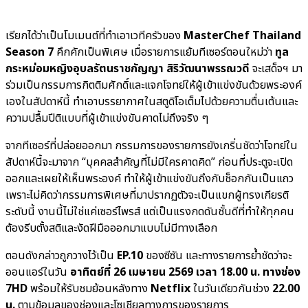
เรียกได้ว่าเป็นโมเมนต์ที่ทำเอาเวทีครัวของ
MasterChef Thailand
Season 7
คึกคักเป็นพิเศษ เมื่อรายการแย้มทีเซอร์ตอนใหม่ว่า
ทูล
กระหม่อมหญิงอุบลรัตนราชกัญญา สิริวัฒนาพรรณวดี
จะเสด็จฯ มา
ร่วมเป็นกรรมการกิตติมศักดิ์และแจกโจทย์ให้ผู้เข้าแข่งขันด้วยพระองค์
เองในสัปดาห์นี้ ทำเอาบรรยากาศในสตูดิโอเต็มไปด้วยความตื่นเต้นและ
ความปลื้มปีติแบบที่ผู้เข้าแข่งขันคาดไม่ถึงจริง ๆ
จากทีเซอร์ที่ปล่อยออกมา กรรมการของรายการยังเกริ่นชัดว่าโจทย์ใน
สัปดาห์นี้จะมาจาก “บุคคลสำคัญที่ไม่มีใครคาดคิด” ก่อนที่ประตูจะเปิด
ออกและเผยให้เห็นพระองค์ ทำให้ผู้เข้าแข่งขันถึงกับช็อกกันเป็นแถว
เพราะไม่คิดว่ากรรมการพิเศษที่มาปรากฏตัวจะเป็นแขกผู้ทรงเกียรติ
ระดับนี้ งานนี้ไม่ใช่แค่เซอร์ไพรส์ แต่เป็นแรงกดดันชั้นดีที่ทำให้ทุกคน
ต้องรีบตั้งสติและงัดฝีมือออกมาแบบไม่มีทางเลือก
ตอนดังกล่าวถูกวางไว้เป็น
EP.10
ของซีซัน และทางรายการย้ำชัดว่าจะ
ออนแอร์ในวัน
อาทิตย์ที่ 26 เมษายน 2569 เวลา 18.00 น. ทางช่อง
7HD
พร้อมให้รับชมย้อนหลังทาง
Netflix
ในวันเดียวกันช่วง
22.00
น.
ตามข้อมูลของช่องและโซเชียลทางการของรายการ