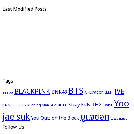
Last Modified Posts
Tags
BTS
BLACKPINK
IVE
BNK48
G-Dragon
aespa
ILLIT
Yoo
THX
Stray Kids
JENNIE
PERSES
Running Man
TWICE
SEVENTEEN
ยูแจซอก
jae suk
You Quiz on the Block
เชฟวิลแมน
Follow Us