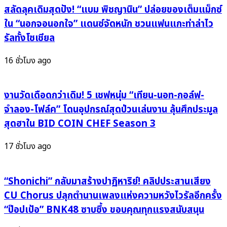
กรุ๊ป
สลัดลุคเดิมสุดปัง! “แบม พิชญานิน” ปล่อยของเต็มแม็กซ์
ครั้ง
K-
แรก
ใน “นอกจอนอกใจ” แดนซ์จัดหนัก ชวนแฟนแกะท่าล่าไว
pop
ใน
รัลทั้งโซเชียล
ที่
ชีวิต
มี
การ
16 ชั่วโมง ago
ยอด
ทำงาน
ผู้
ชม
งานวัดเดือดกว่าเดิม! 5 เชฟหนุ่ม “เทียน-นอท-กอล์ฟ-
ใน
จำลอง-โฟล์ค” โดนอุปกรณ์สุดป่วนเล่นงาน ลุ้นศึกประมูล
โซน
สุดฮาใน BID COIN CHEF Season 3
นี้
สูงสุด
17 ชั่วโมง ago
ตลอด
กาล
“Shonichi” กลับมาสร้างปาฏิหาริย์! คลิปประสานเสียง
CU Chorus ปลุกตำนานเพลงแห่งความหวังไวรัลอีกครั้ง
“ป๊อปเป้อ” BNK48 ซาบซึ้ง ขอบคุณทุกแรงสนับสนุน