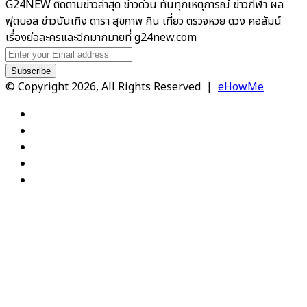
G24NEW ติดตามข่าวล่าสุด ข่าวด่วน ทันทุกเหตุการณ์ ข่าวกีฬา ผล
ฟุตบอล ข่าวบันเทิง ดารา สุขภาพ กิน เที่ยว ตรวจหวย ดวง คอลัมน์
เรื่องย่อละครและอีกมากมายที่ g24new.com
Enter
your
Email
© Copyright 2026, All Rights Reserved |
eHowMe
address
Facebook
X
YouTube
Instagram
TikTok
Facebook
X
WhatsApp
Telegram
Viber
Back
to
top
button