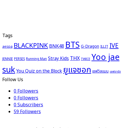
Tags
BTS
BLACKPINK
IVE
BNK48
G-Dragon
aespa
ILLIT
Yoo jae
THX
Stray Kids
JENNIE
PERSES
Running Man
TWICE
ยูแจซอก
suk
You Quiz on the Block
เชฟวิลแมน
เชฟอาร์ต
Follow Us
0
Followers
0
Followers
0
Subscribers
59
Followers