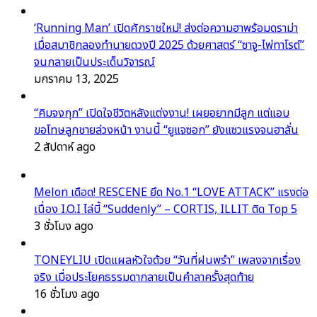
‘Running Man’ เปิดศักราชใหม่! ส่งต่อความฮาพร้อมดราม่า
เมื่อสมาชิกลองทำนายดวงปี 2025 ด้วยศาสตร์ “ซาจู-ไพ่ทาโรต์”
จนกลายเป็นประเด็นวิจารณ์
มกราคม 13, 2025
“คิมจงกุก” เปิดใจชีวิตหลังแต่งงาน! เผยอยากมีลูก แต่แอบ
ขอโทษลูกชายล่วงหน้า งานนี้ “ยูแจซอก” ยังแซวแรงจนฮาลั่น
2 สัปดาห์ ago
Melon เดือด! RESCENE ยึด No.1 “LOVE ATTACK” แรงต่อ
เนื่อง I.O.I ไล่บี้ “Suddenly” – CORTIS, ILLIT ติด Top 5
3 ชั่วโมง ago
TONEYLIU เปิดแผลหัวใจด้วย “วันที่ฝนพรำ” เพลงจากเรื่อง
จริง เมื่อประโยคธรรมดากลายเป็นคำลาครั้งสุดท้าย
16 ชั่วโมง ago