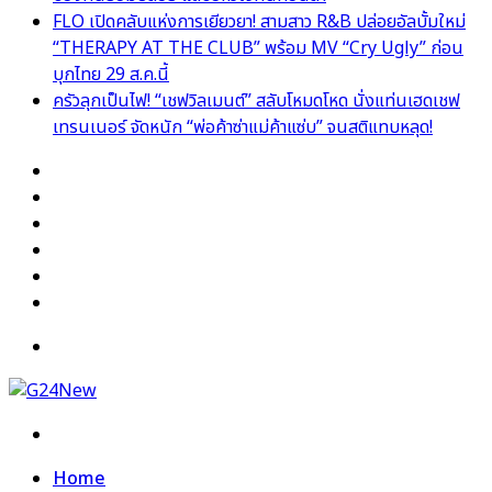
FLO เปิดคลับแห่งการเยียวยา! สามสาว R&B ปล่อยอัลบั้มใหม่
“THERAPY AT THE CLUB” พร้อม MV “Cry Ugly” ก่อน
บุกไทย 29 ส.ค.นี้
ครัวลุกเป็นไฟ! “เชฟวิลเมนต์” สลับโหมดโหด นั่งแท่นเฮดเชฟ
เทรนเนอร์ จัดหนัก “พ่อค้าซ่าแม่ค้าแซ่บ” จนสติแทบหลุด!
Facebook
X
YouTube
Instagram
TikTok
Switch
skin
Menu
Search
for
Home