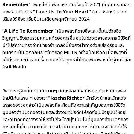
Remember”
เพลงใหม่เพลงแรกนับตั้งแต่ปี 2021 ที่ทุกคนรอคอย
มาพร้อมกับทัวร์
“Take Us To Your Heart”
ในเอเชียตะวันออก
เฉียงใต้ ซึ่งจะเริ่มขึ้นในเดือนพฤศจิกายน 2024
“A Life To Remember”
เป็นเพลงที่ซาบซึ้งและเต็มไปด้วยจิต
วิญญาณซึ่งรวบรวมแก่นแท้ของการชื่นชมในช่วงเวลาของการมีชีวิตที่
นำไปสู่ความทรงจำที่น่าจดจำ เพลงนี้ยังคงนำทางด้วยเสียงร้องและ
ดนตรีที่เป็นเอกลักษณ์สไตล์ของ MLTR อย่างป๊อปร็อค เนื้อเพลงที่
เข้าถึงอารมณ์ และเครื่องดนตรีที่ปลุกเร้าให้กับแฟนเพลงทั้งรุ่นเก่าและ
ใหม่ได้ฟังกัน
“
พวกเรารู้สึกตื่นเต้นกันมากๆ มันเหลือจะเชื่อที่เราจะได้แบ่งปันเพลง
ใหม่นี้กับแฟน ๆ ของเรา
”
Jascha Richter
นักร้องนำและนักแต่ง
เพลงของวงกล่าว“เป็นเพลงที่สะท้อนถึงความสำคัญของการใช้ชีวิต
มุมมองด้านบวกของในแต่ละช่วงวัยที่มีอดีตให้คิดถึง มีปัจจุบันให้อยู่
และอนาคตที่กำลังรอให้เราไปถึง โดยมุ่งเน้นไปที่มุมมองด้านบวกของ
การเติบโตขึ้น ความแก่ตัว การปล่อยวางจากภาระหนักของชีวิตที่ทำให้
รู้สึกมีความสุขมาก เราหวังว่าเพลงนี้จะโดนใจทุกคนเหมือนกับที่พวก