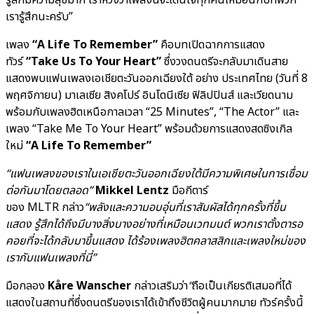
เรารู้สึกนะครับ”
เพลง
“A Life To Remember”
คือบทเปิดฉากการแสดง
ทัวร์
“Take Us To Your Heart”
ซึ่งวงดนตรีจะกลับมาเดินสาย
แสดงพบแฟนเพลงเอเชียตะวันออกเฉียงใต้ อย่าง ประเทศไทย (วันที่ 8
พฤศจิกายน) มาเลเซีย สิงคโปร์ อินโดนีเซีย ฟิลิปปินส์ และเวียดนาม
พร้อมกับเพลงฮิตเหนือกาลเวลา “25 Minutes”, “The Actor” และ
เพลง “Take Me To Your Heart” พร้อมด้วยการแสดงสดซิงเกิล
ใหม่
“A Life To Remember”
“
แฟนเพลงของเราในเอเชียตะวันออกเฉียงใต้มีความพิเศษในการเชื่อม
ต่อกันมาโดยตลอด
”
Mikkel Lentz
มือกีตาร์
ของ MLTR กล่าว
“
พลังและความอบอุ่นที่เราสัมผัสได้ทุกครั้งที่ขึ้น
แสดง รู้สึกได้ถึงมีบางสิ่งบางอย่างที่เหมือนเวทมนต์ พวกเราตั้งตารอ
คอยที่จะได้กลับมาขึ้นแสดง ได้ร้องเพลงฮิตคลาสสิกและเพลงใหม่ของ
เรากับแฟนเพลงที่นี่
”
มือกลอง
Kåre Wanscher
กล่าวเสริมว่า
“
ถือเป็นเกียรติเสมอที่ได้
แสดงในสถานที่ซึ่งดนตรีของเราได้เข้าถึงชีวิตผู้คนมากมาย ทัวร์ครั้งนี้