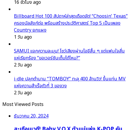
16 ชั่วโมง ago
Billboard Hot 100 สัปดาห์ล่าสุดเดือดจัด! “Choosin’ Texas”
ครองบัลลังก์ต่อ พร้อมสร้างประวัติศาสตร์ Top 5 เป็นเพลง
Country ยกแผง
1 วัน ago
SAMUI แจกความละมุน! โชว์เสียงผ่านไอจีสั้น ๆ แต่แฟนใจสั่น
แห่เรียกร้อง “ขอเวอร์ชันเต็มได้ไหม?”
2 วัน ago
i-dle ปลุกตำนาน “TOMBOY” ทะลุ 400 ล้านวิว! ขึ้นแท่น MV
แห่งความสำเร็จตัวที่ 3 ของวง
2 วัน ago
Most Viewed Posts
ธันวาคม 20, 2024
สะเทือนเวที! Baby V.O.X ตัวแม่แห่ง K-POP คัม