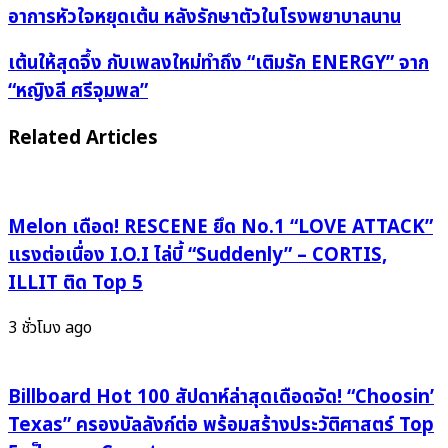
แสดง
อาการหัวใจหยุดเต้น หลังรักษาตัวในโรงพยาบาลนาน
มาก
ฝีมือ
เต้น
เต้นให้สุดจึ้ง กับเพลงใหม่ทำถึง “เติมรัก ENERGY” จาก
"คิม
ให้
“หญิงลี ศรีจุมพล”
ซูมี"
สุด
เสีย
จึ้ง กับ
Related Articles
ชีวิต
เพลง
ใน
ใหม่
วัย
ทำ
Melon เดือด! RESCENE ยึด No.1 “LOVE ATTACK”
75
ถึง “เติม
ปี
รัก ENERGY” จาก
แรงต่อเนื่อง I.O.I ไล่บี้ “Suddenly” – CORTIS,
จาก
“หญิง
ILLIT ติด Top 5
อาการ
ลี
หัวใจ
ศรี
3 ชั่วโมง ago
หยุด
จุมพล”
เต้น
หลัง
Billboard Hot 100 สัปดาห์ล่าสุดเดือดจัด! “Choosin’
รักษา
Texas” ครองบัลลังก์ต่อ พร้อมสร้างประวัติศาสตร์ Top
ตัว