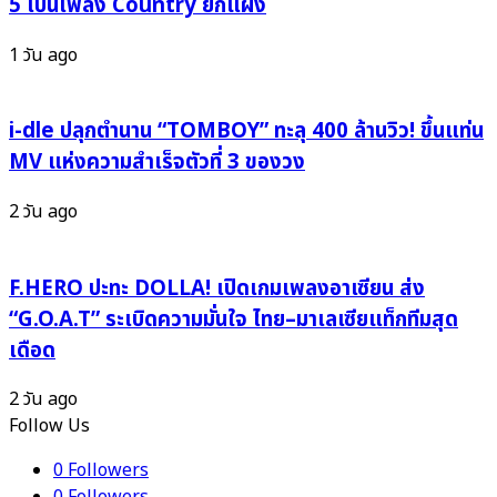
5 เป็นเพลง Country ยกแผง
ใน
โรง
1 วัน ago
พยาบาล
นาน
i-dle ปลุกตำนาน “TOMBOY” ทะลุ 400 ล้านวิว! ขึ้นแท่น
MV แห่งความสำเร็จตัวที่ 3 ของวง
2 วัน ago
F.HERO ปะทะ DOLLA! เปิดเกมเพลงอาเซียน ส่ง
“G.O.A.T” ระเบิดความมั่นใจ ไทย–มาเลเซียแท็กทีมสุด
เดือด
2 วัน ago
Follow Us
0
Followers