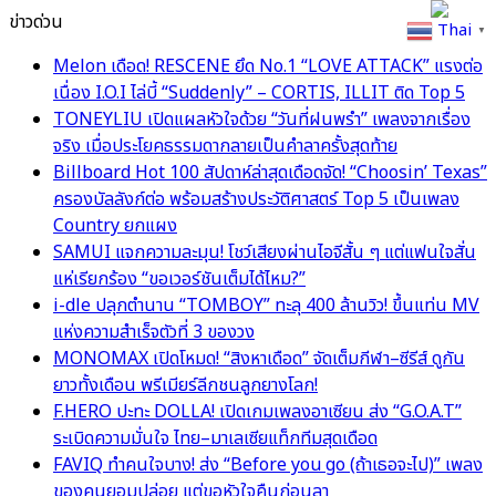
ข่าวด่วน
Thai
▼
Melon เดือด! RESCENE ยึด No.1 “LOVE ATTACK” แรงต่อ
เนื่อง I.O.I ไล่บี้ “Suddenly” – CORTIS, ILLIT ติด Top 5
TONEYLIU เปิดแผลหัวใจด้วย “วันที่ฝนพรำ” เพลงจากเรื่อง
จริง เมื่อประโยคธรรมดากลายเป็นคำลาครั้งสุดท้าย
Billboard Hot 100 สัปดาห์ล่าสุดเดือดจัด! “Choosin’ Texas”
ครองบัลลังก์ต่อ พร้อมสร้างประวัติศาสตร์ Top 5 เป็นเพลง
Country ยกแผง
SAMUI แจกความละมุน! โชว์เสียงผ่านไอจีสั้น ๆ แต่แฟนใจสั่น
แห่เรียกร้อง “ขอเวอร์ชันเต็มได้ไหม?”
i-dle ปลุกตำนาน “TOMBOY” ทะลุ 400 ล้านวิว! ขึ้นแท่น MV
แห่งความสำเร็จตัวที่ 3 ของวง
MONOMAX เปิดโหมด! “สิงหาเดือด” จัดเต็มกีฬา–ซีรีส์ ดูกัน
ยาวทั้งเดือน พรีเมียร์ลีกชนลูกยางโลก!
F.HERO ปะทะ DOLLA! เปิดเกมเพลงอาเซียน ส่ง “G.O.A.T”
ระเบิดความมั่นใจ ไทย–มาเลเซียแท็กทีมสุดเดือด
FAVIQ ทำคนใจบาง! ส่ง “Before you go (ถ้าเธอจะไป)” เพลง
ของคนยอมปล่อย แต่ขอหัวใจคืนก่อนลา