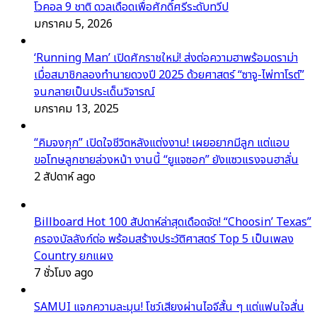
โวคอล 9 ชาติ ดวลเดือดเพื่อศักดิ์ศรีระดับทวีป
มกราคม 5, 2026
‘Running Man’ เปิดศักราชใหม่! ส่งต่อความฮาพร้อมดราม่า
เมื่อสมาชิกลองทำนายดวงปี 2025 ด้วยศาสตร์ “ซาจู-ไพ่ทาโรต์”
จนกลายเป็นประเด็นวิจารณ์
มกราคม 13, 2025
“คิมจงกุก” เปิดใจชีวิตหลังแต่งงาน! เผยอยากมีลูก แต่แอบ
ขอโทษลูกชายล่วงหน้า งานนี้ “ยูแจซอก” ยังแซวแรงจนฮาลั่น
2 สัปดาห์ ago
Billboard Hot 100 สัปดาห์ล่าสุดเดือดจัด! “Choosin’ Texas”
ครองบัลลังก์ต่อ พร้อมสร้างประวัติศาสตร์ Top 5 เป็นเพลง
Country ยกแผง
7 ชั่วโมง ago
SAMUI แจกความละมุน! โชว์เสียงผ่านไอจีสั้น ๆ แต่แฟนใจสั่น