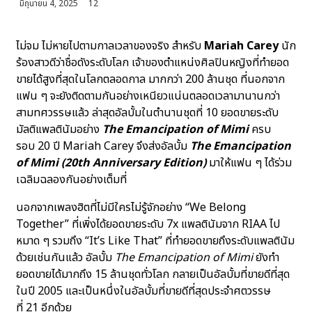
มิถุนายน 4, 2025
12
ไม่จม ไม่หายไปตามกาลเวลาของจริง สำหรับ
Mariah Carey
นัก
ร้องสาวดีว่าชื่อดังระดับโลก เจ้าของตำแหน่งศิลปินหญิงที่ทำยอด
ขายได้สูงที่สุดในโลกตลอดกาล มากกว่า 200 ล้านชุด ที่นอกจาก
แฟน ๆ จะยังติดตามกันอย่างเหนียวแน่นตลอดเวลามานานกว่า
สามทศวรรษแล้ว ล่าสุดอัลบั้มในตำนานชุดที่ 10 ยอดขายระดับ
มัลติแพลตินัมอย่าง
The Emancipation of Mimi
ครบ
รอบ 20 ปี Mariah Carey จึงส่งอัลบั้ม
The Emancipation
of Mimi (20th Anniversary Edition)
มาให้แฟน ๆ ได้ร่วม
เฉลิมฉลองกันอย่างเต็มที่
นอกจากเพลงฮิตที่ไม่มีใครไม่รู้จักอย่าง “We Belong
Together” ที่เพิ่งได้ยอดขายระดับ 7x แพลตินัมจาก RIAA ไป
หมาด ๆ รวมถึง “It’s Like That” ที่ทำยอดขายถึงระดับแพลตินัม
ด้วยเช่นกันแล้ว อัลบั้ม
The Emancipation of Mimi
ยังทำ
ยอดขายได้มากถึง 15 ล้านชุดทั่วโลก กลายเป็นอัลบั้มที่ขายดีที่สุด
ในปี 2005 และเป็นหนึ่งในอัลบั้มที่ขายดีที่สุดประจำศตวรรษ
ที่ 21 อีกด้วย