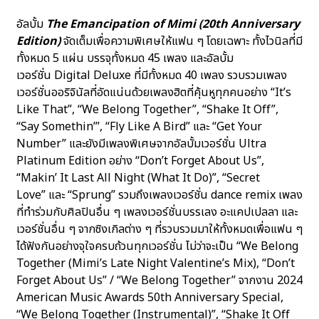
อัลบั้ม
The Emancipation of Mimi (20th Anniversary
Edition)
จัดเต็มเพื่อความพิเศษให้แฟน ๆ โดยเฉพาะ ทั้งไวนิลที่มี
ทั้งหมด 5 แผ่น บรรจุทั้งหมด 45 เพลง และอัลบั้ม
เวอร์ชั่น Digital Deluxe ที่มีทั้งหมด 40 เพลง รวบรวมเพลง
เวอร์ชั่นออริจินัลที่อัดแน่นด้วยเพลงฮิตที่คุ้นหูทุกคนอย่าง “It’s
Like That”, “We Belong Together”, “Shake It Off”,
“Say Somethin’”, “Fly Like A Bird” และ “Get Your
Number” และยังมีเพลงพิเศษจากอัลบั้มเวอร์ชั่น Ultra
Platinum Edition อย่าง “Don’t Forget About Us”,
“Makin’ It Last All Night (What It Do)”, “Secret
Love” และ “Sprung” รวมถึงเพลงเวอร์ชั่น dance remix เพลง
ที่ทำร่วมกับศิลปินอื่น ๆ เพลงเวอร์ชั่นบรรเลง อะแคปเปลลา และ
เวอร์ชั่นอื่น ๆ จากซิงเกิลต่าง ๆ ที่รวบรวมมาให้ทั้งหมดเพื่อแฟน ๆ
ได้ฟังกันอย่างจุใจครบถ้วนทุกเวอร์ชั่น ไม่ว่าจะเป็น “We Belong
Together (Mimi’s Late Night Valentine’s Mix), “Don’t
Forget About Us” / “We Belong Together” จากงาน 2024
American Music Awards 50th Anniversary Special,
“We Belong Together (Instrumental)”, “Shake It Off