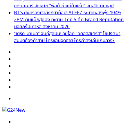
เทรนเนอร์ จัดหนัก “พ่อค้าซ่าแม่ค้าแซ่บ” จนสติแทบหลุด!
BTS ยังครองบัลลังก์ตัวท็อป! ATEEZ ระเบิดพลังพุ่ง 104%
2PM คัมแบ็กสุดปัง ทะยาน Top 5 ศึก Brand Reputation
บอยกรุ๊ปเกาหลี สิงหาคม 2026
“เติร์ด-มาเบล” จับคู่สุดปั่น! ลุยโลก “อคิลลิสเคิร์ส” ไขปริศนา
สมบัติต้องคำสาป ใครซ่อนจุดตาย ใครกำลังเล่นเกมลวง?
Facebook
X
YouTube
Instagram
TikTok
Switch
skin
Menu
Search
for