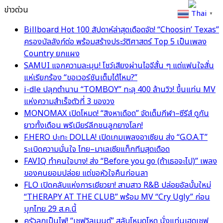
ข่าวด่วน
Thai
▼
Billboard Hot 100 สัปดาห์ล่าสุดเดือดจัด! “Choosin’ Texas”
ครองบัลลังก์ต่อ พร้อมสร้างประวัติศาสตร์ Top 5 เป็นเพลง
Country ยกแผง
SAMUI แจกความละมุน! โชว์เสียงผ่านไอจีสั้น ๆ แต่แฟนใจสั่น
แห่เรียกร้อง “ขอเวอร์ชันเต็มได้ไหม?”
i-dle ปลุกตำนาน “TOMBOY” ทะลุ 400 ล้านวิว! ขึ้นแท่น MV
แห่งความสำเร็จตัวที่ 3 ของวง
MONOMAX เปิดโหมด! “สิงหาเดือด” จัดเต็มกีฬา–ซีรีส์ ดูกัน
ยาวทั้งเดือน พรีเมียร์ลีกชนลูกยางโลก!
F.HERO ปะทะ DOLLA! เปิดเกมเพลงอาเซียน ส่ง “G.O.A.T”
ระเบิดความมั่นใจ ไทย–มาเลเซียแท็กทีมสุดเดือด
FAVIQ ทำคนใจบาง! ส่ง “Before you go (ถ้าเธอจะไป)” เพลง
ของคนยอมปล่อย แต่ขอหัวใจคืนก่อนลา
FLO เปิดคลับแห่งการเยียวยา! สามสาว R&B ปล่อยอัลบั้มใหม่
“THERAPY AT THE CLUB” พร้อม MV “Cry Ugly” ก่อน
บุกไทย 29 ส.ค.นี้
ครัวลุกเป็นไฟ! “เชฟวิลเมนต์” สลับโหมดโหด นั่งแท่นเฮดเชฟ