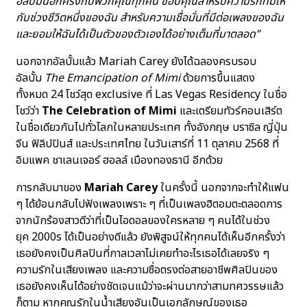
อัลบั้มนี้อีกครั้งกับพวกคุณทุกคน ขอบคุณสำหรับความรักที่มีให้
กับช่วงชีวิตหนึ่งของฉัน สำหรับความเชื่อมั่นที่มีต่อเพลงของฉัน
และยอมให้ฉันได้เป็นตัวของตัวเองได้อย่างเต็มที่มาตลอด”
นอกจากอัลบั้มแล้ว Mariah Carey ยังได้ฉลองครบรอบ
อัลบั้ม
The Emancipation of Mimi
ด้วยการขึ้นแสดง
ทั้งหมด 24 โชว์สุด exclusive ที่ Las Vegas Residency ในชื่อ
โชว์ว่า
The Celebration of Mimi
และเตรียมทัวร์คอนเสิร์ต
ในชื่อเดียวกันไปทั่วโลกในหลายประเทศ ทั้งอังกฤษ บราซิล ญี่ปุ่น
จีน ฟิลิปปินส์ และประเทศไทย ในวันเสาร์ที่ 11 ตุลาคม 2568 ที่
อิมแพค ชาเลนเจอร์ ฮอลล์ เมืองทองธานี อีกด้วย
การกลับมาของ
Mariah Carey
ในครั้งนี้ นอกจากจะทำให้แฟน
ๆ ได้ย้อนกลับไปฟังเพลงเพราะ ๆ ที่เป็นเพลงฮิตอมตะตลอดการ
จากนักร้องสาวดีว่าที่เป็นไอดอลของใครหลาย ๆ คนได้ในช่วง
ยุค 2000s ได้เป็นอย่างดีแล้ว ยังพิสูจน์ให้ทุกคนได้เห็นอีกครั้งว่า
เธอยังคงเป็นศิลปินที่กาลเวลาไม่เคยทำอะไรเธอได้เลยจริง ๆ
ความรักในเสียงเพลง และความซื่อตรงต่อสายอาชีพศิลปินของ
เธอยังคงเห็นได้อย่างชัดเจนแม้ว่าจะผ่านมากว่าสามทศวรรษแล้ว
ก็ตาม หากคุณรักในน้ำเสียงอันเป็นเอกลักษณ์ของเธอ