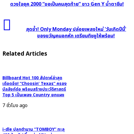
ดวงใจยุค 2000 “ขอเป็นคนสุดท้าย” ชาว Gen Y น้ำตาซึม!
แล้ว!
"เอี๊ยบ
ซับ
สุด
เทนชั่น"
ช้ำ!
สุดช้ำ! Only Monday ปล่อยเพลงใหม่ 'วันเกิดปีนี้'
โค
Only
ของขวัญคนอกหัก เตรียมทิชชูให้พร้อม!
จร
Monday
แจม
ปล่อย
Related Articles
"กางเขน"
เพลง
ศิลปิน
ใหม่
หมอ
'วัน
ฟัน
Billboard Hot 100 สัปดาห์ล่าสุด
เกิด
เสียง
เดือดจัด! “Choosin’ Texas” ครอง
ปี
บัลลังก์ต่อ พร้อมสร้างประวัติศาสตร์
ละมุน
นี้'
Top 5 เป็นเพลง Country ยกแผง
รี
ของ
เม
7 ชั่วโมง ago
ขวัญ
ก
คน
เพลง
อกหัก
ใน
เตรียม
i-dle ปลุกตำนาน “TOMBOY” ทะลุ