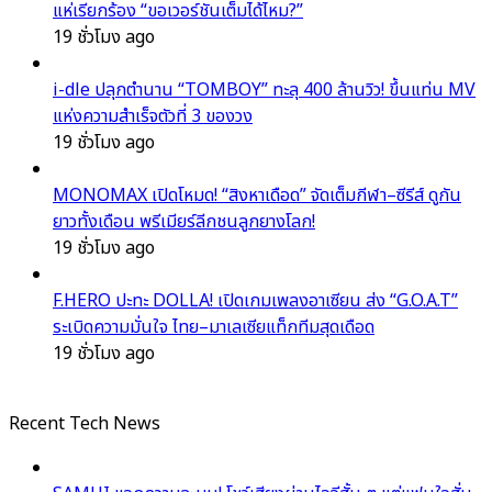
แห่เรียกร้อง “ขอเวอร์ชันเต็มได้ไหม?”
19 ชั่วโมง ago
i-dle ปลุกตำนาน “TOMBOY” ทะลุ 400 ล้านวิว! ขึ้นแท่น MV
แห่งความสำเร็จตัวที่ 3 ของวง
19 ชั่วโมง ago
MONOMAX เปิดโหมด! “สิงหาเดือด” จัดเต็มกีฬา–ซีรีส์ ดูกัน
ยาวทั้งเดือน พรีเมียร์ลีกชนลูกยางโลก!
19 ชั่วโมง ago
F.HERO ปะทะ DOLLA! เปิดเกมเพลงอาเซียน ส่ง “G.O.A.T”
ระเบิดความมั่นใจ ไทย–มาเลเซียแท็กทีมสุดเดือด
19 ชั่วโมง ago
Recent Tech News