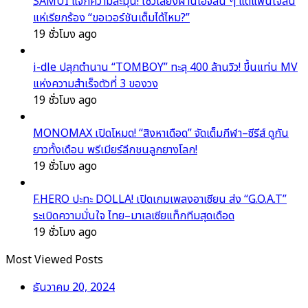
SAMUI แจกความละมุน! โชว์เสียงผ่านไอจีสั้น ๆ แต่แฟนใจสั่น
แห่เรียกร้อง “ขอเวอร์ชันเต็มได้ไหม?”
19 ชั่วโมง ago
i-dle ปลุกตำนาน “TOMBOY” ทะลุ 400 ล้านวิว! ขึ้นแท่น MV
แห่งความสำเร็จตัวที่ 3 ของวง
19 ชั่วโมง ago
MONOMAX เปิดโหมด! “สิงหาเดือด” จัดเต็มกีฬา–ซีรีส์ ดูกัน
ยาวทั้งเดือน พรีเมียร์ลีกชนลูกยางโลก!
19 ชั่วโมง ago
F.HERO ปะทะ DOLLA! เปิดเกมเพลงอาเซียน ส่ง “G.O.A.T”
ระเบิดความมั่นใจ ไทย–มาเลเซียแท็กทีมสุดเดือด
19 ชั่วโมง ago
Most Viewed Posts
ธันวาคม 20, 2024