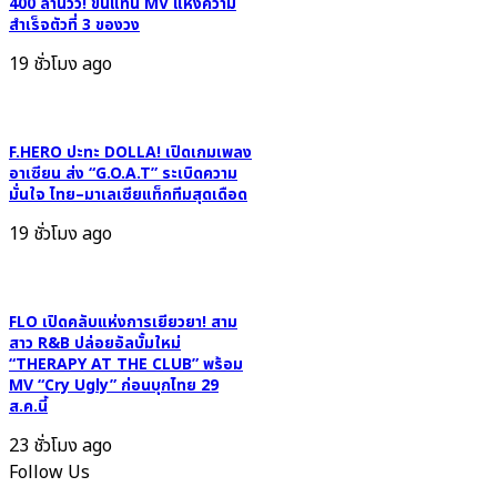
ดวงใจ
400 ล้านวิว! ขึ้นแท่น MV แห่งความ
ทิชชู
สำเร็จตัวที่ 3 ของวง
ยุค
ให้
2000
พร้อม!
19 ชั่วโมง ago
“ขอ
เป็น
คน
F.HERO ปะทะ DOLLA! เปิดเกมเพลง
สุดท้าย”
อาเซียน ส่ง “G.O.A.T” ระเบิดความ
ชาว
มั่นใจ ไทย–มาเลเซียแท็กทีมสุดเดือด
Gen
19 ชั่วโมง ago
Y
น้ำตา
ซึม!
FLO เปิดคลับแห่งการเยียวยา! สาม
สาว R&B ปล่อยอัลบั้มใหม่
“THERAPY AT THE CLUB” พร้อม
MV “Cry Ugly” ก่อนบุกไทย 29
ส.ค.นี้
23 ชั่วโมง ago
Follow Us