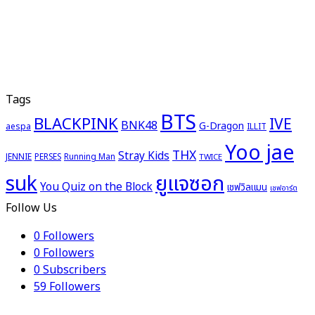
Tags
BTS
BLACKPINK
IVE
BNK48
G-Dragon
aespa
ILLIT
Yoo jae
THX
Stray Kids
JENNIE
PERSES
Running Man
TWICE
ยูแจซอก
suk
You Quiz on the Block
เชฟวิลแมน
เชฟอาร์ต
Follow Us
0
Followers
0
Followers
0
Subscribers
59
Followers