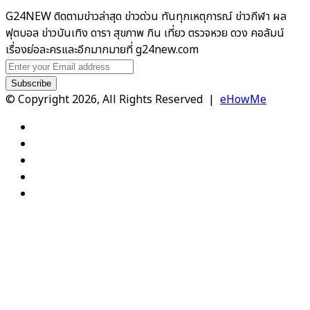
G24NEW ติดตามข่าวล่าสุด ข่าวด่วน ทันทุกเหตุการณ์ ข่าวกีฬา ผล
ฟุตบอล ข่าวบันเทิง ดารา สุขภาพ กิน เที่ยว ตรวจหวย ดวง คอลัมน์
เรื่องย่อละครและอีกมากมายที่ g24new.com
Enter
your
Email
© Copyright 2026, All Rights Reserved |
eHowMe
address
Facebook
X
YouTube
Instagram
TikTok
Back
to
top
button