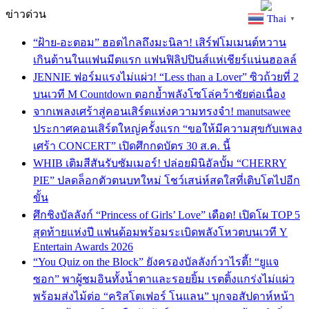
ข่าวด่วน
Thai
▼
“ฝ้าย-อะตอม” ฮอตไกลถึงมะนิลา! เสิร์ฟโมเมนต์หวาน
เกินต้านในแฟนมีตแรก แฟนฟิลิปปินส์แห่เชียร์แน่นฮอลล์
JENNIE ฟอร์มแรงไม่แผ่ว! “Less than a Lover” ซิวถ้วยที่ 2
บนเวที M Countdown ตอกย้ำพลังโซโล่คว้าชัยต่อเนื่อง
จากเพลงเศร้าสู่คอนเสิร์ตแห่งความทรงจำ! manutsawee
ประกาศคอนเสิร์ตใหญ่ครั้งแรก “ขอให้มีความสุขกับเพลง
เศร้า CONCERT” เปิดศึกกดบัตร 30 ส.ค. นี้
WHIB เติมสีสันรับซัมเมอร์! ปล่อยมินิอัลบั้ม “CHERRY
PIE” ปลดล็อกตัวตนบทใหม่ โชว์เสน่ห์สดใสที่เติบโตไปอีก
ขั้น
ศึกชิงบัลลังก์ “Princess of Girls’ Love” เดือด! เปิดโผ TOP 5
สุดท้ายแห่งปี แฟนด้อมพร้อมระเบิดพลังโหวตบนเวที Y
Entertain Awards 2026
“You Quiz on the Block” ยังครองบัลลังก์วาไรตี้! “ยูแจ
ซอก” พาผู้ชมอินทั้งน้ำตาและรอยยิ้ม เรตติ้งแกร่งไม่แผ่ว
พร้อมส่งไม้ต่อ “คริสโตเฟอร์ โนแลน” บุกจอสัปดาห์หน้า