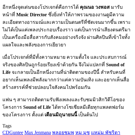
อีกหนึ่งจุดเด่นของโปรเจกต์คือการได้
คุณนอ วงพอส
มารับ
หน้าที่
Music Director
ซึ่งยิ่งทำให้ภาพรวมของงานดูมีความ
ละเอียดทางอารมณ์และความเป็นดนตรีที่ชัดเจนมากขึ้น เพราะ
ไม่ได้เป็นแค่เพลงประกอบเรื่องราว แต่เป็นการนำเสียงดนตรีมา
เป็นเครื่องมือสื่อสารกับสังคมอย่างจริงจัง ผ่านศิลปินที่เข้าใจทั้ง
แผลใจและพลังของการเยียวยา
เมื่อโปรเจกต์ที่มีทั้งความหมาย ความตั้งใจ และประสบการณ์
จริงของศิลปินถูกร้อยเรียงเข้าด้วยกัน จึงไม่แปลกที่
Sound of
Life
จะกลายเป็นอีกหนึ่งงานที่น่าติดตามของปีนี้ สำหรับคนที่
อยากเห็นเพลงมีพลังมากกว่าแค่ความบันเทิง และอยากเห็นสื่อ
สร้างสรรค์ที่ช่วยปลอบใจสังคมไปพร้อมกัน
แฟน ๆ สามารถติดตามรับฟังเพลงและรับชมมิวสิกวิดีโอของ
โครงการ
Sound of Life
ได้ทางโซเชียลมีเดียทุกแพลตฟอร์ม
ของโครงการ ตั้งแต่
เดือนมิถุนายนนี้
เป็นต้นไป
Tags
CDGuntee
Max Jenmana
พลอยชมพู
หมู มูซู
แหม่ม พัชริดา