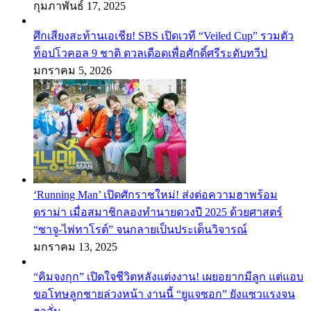
กุมภาพันธ์ 17, 2025
ศึกเสียงสะท้านเอเชีย! SBS เปิดเวที “Veiled Cup” รวมตัว
ท็อปโวคอล 9 ชาติ ดวลเดือดเพื่อศักดิ์ศรีระดับทวีป
มกราคม 5, 2026
‘Running Man’ เปิดศักราชใหม่! ส่งต่อความฮาพร้อม
ดราม่า เมื่อสมาชิกลองทำนายดวงปี 2025 ด้วยศาสตร์
“ซาจู-ไพ่ทาโรต์” จนกลายเป็นประเด็นวิจารณ์
มกราคม 13, 2025
“คิมจงกุก” เปิดใจชีวิตหลังแต่งงาน! เผยอยากมีลูก แต่แอบ
ขอโทษลูกชายล่วงหน้า งานนี้ “ยูแจซอก” ยังแซวแรงจน