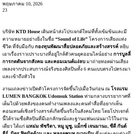
พฤษภาคม 10, 2026
23
บริษัท
KTD House
เดินหน้าส่งโปรเจกต์ใหม่ที่ทั้งเข้มข้นและมี
ความหมายอย่างยิ่งในชื่อ
“Sound of Life”
โครงการเสียงแห่ง
ชีวิต ที่จับมือกับ
กองทุนพัฒนาสื่อปลอดภัยและสร้างสรรค์
หยิบ
เอาเรื่องราวเปราะบางที่อยู่ใกล้ตัวคนยุคออนไลน์อย่าง
การบูลลี่
การกดดันจากสังคม และคอมเมนต์แง่ลบ
มาถ่ายทอดผ่านเสียง
เพลงจากประสบการณ์จริงของศิลปินทั้ง 6 คนแบบตรงไปตรงมา
และเข้าถึงหัวใจ
งานแถลงข่าวเปิดตัวโครงการจัดขึ้นไปเมื่อวันก่อน ณ
โรงแรม
LUMEN BANGKOK Udomsuk Station
ท่ามกลางบรรยากาศที่
เต็มไปด้วยพลังของคนทำงานเพลงและคนทำสื่อที่อยากเห็น
คอนเทนต์เชิงสร้างสรรค์เกิดขึ้นจริงในสังคมไทย โดยโปรเจกต์
นี้ได้รวมชื่อศิลปินที่มีเอกลักษณ์และฐานแฟนแน่นมาไว้ในงาน
เดียว ได้แก่
แหม่ม พัชริดา, หมู มูซู, แม็กซ์ เจนมานะ, ซีดี กันต์
ธีร์, มิตร ฟิตมิดด้าม และ พลอยชมพู ญาณนิน
ซึ่งแต่ละคนต่างมี