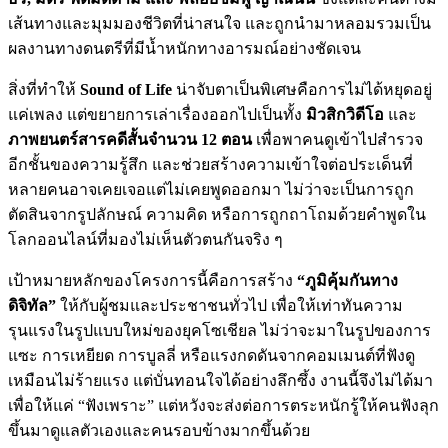
เส้นทางและมุมมองชีวิตที่น่าสนใจ และถูกนำมาหลอมรวมเป็น
ผลงานทางดนตรีที่มีน้ำหนักทางอารมณ์อย่างชัดเจน
สิ่งที่ทำให้
Sound of Life
น่าจับตาเป็นพิเศษคือการไม่ได้หยุดอยู่
แค่เพลง แต่ขยายการเล่าเรื่องออกไปเป็นทั้ง
มิวสิกวิดีโอ
และ
ภาพยนตร์สารคดีสั้นจำนวน 12 ตอน
เพื่อพาคนดูเข้าไปสำรวจ
อีกชั้นของความรู้สึก และช่วยสร้างความเข้าใจต่อประเด็นที่
หลายคนอาจเคยเจอแต่ไม่เคยพูดออกมา ไม่ว่าจะเป็นการถูก
ตัดสินจากรูปลักษณ์ ความคิด หรือการถูกถาโถมด้วยคำพูดใน
โลกออนไลน์ที่มองไม่เห็นตัวตนกันจริง ๆ
เป้าหมายหลักของโครงการนี้คือการสร้าง
“ภูมิคุ้มกันทาง
ดิจิทัล”
ให้กับผู้ชมและประชาชนทั่วไป เพื่อให้เท่าทันความ
รุนแรงในรูปแบบใหม่ของยุคโซเชียล ไม่ว่าจะมาในรูปของการ
แซะ การเหยียด การบูลลี่ หรือแรงกดดันจากคอมเมนต์ที่ฟังดู
เหมือนไม่ร้ายแรง แต่บั่นทอนใจได้อย่างลึกซึ้ง งานนี้จึงไม่ได้มา
เพื่อให้แค่ “ฟังเพราะ” แต่หวังจะส่งต่อการตระหนักรู้ให้คนฟังลุก
ขึ้นมาดูแลตัวเองและคนรอบข้างมากขึ้นด้วย