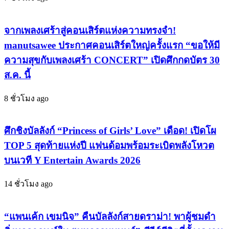
บน
เนื่อง
Inkigayo
Blackpink–
แบบ
จากเพลงเศร้าสู่คอนเสิร์ตแห่งความทรงจำ!
ILLIT–
เนียน
LE
manutsawee ประกาศคอนเสิร์ตใหญ่ครั้งแรก “ขอให้มี
SSERAFIM–
กริบ
TWICE
ความสุขกับเพลงเศร้า CONCERT” เปิดศึกกดบัตร 30
ไล่
ส.ค. นี้
บี้
ติด
8 ชั่วโมง ago
ท็อป
5
ศึกชิงบัลลังก์ “Princess of Girls’ Love” เดือด! เปิดโผ
แบบ
สูสี
TOP 5 สุดท้ายแห่งปี แฟนด้อมพร้อมระเบิดพลังโหวต
บนเวที Y Entertain Awards 2026
14 ชั่วโมง ago
“แพนเค้ก เขมนิจ” คืนบัลลังก์สายดราม่า! พาผู้ชมดำ