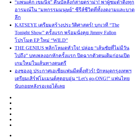
“แพนเค้ก เขมนิจ” คืนบัลลังก์สายดราม่า! พาผู้ชมดำดิ่งทุก
อารมณ์ใน “มหกรรมมนุษย์” ซีรีส์ชีวิตที่ทั้งงดงามและบาด
ลึก
KATSEYE เตรียมสร้างประวัติศาสตร์! บุกเวที “The
Tonight Show” ครั้งแรก พร้อมนั่งคุย Jimmy Fallon
โปรโมต EP ใหม่ “WILD”
THE GENIUS พลิกโหมดหัวใจ! ปล่อย “เส้นชัยที่ไม่มีวัน
ไปถึง” บทเพลงอกหักครั้งแรก ปิดฉากตัวตนเดิมก่อนเปิด
เกมใหม่ในเส้นทางดนตรี
องซองอู ประกาศเอเชียแฟนมีตติ้งทัวร์! ปักหมุดกรุงเทพฯ
เตรียมเสิร์ฟโมเมนต์สุดอบอุ่น “Let’s go-ONG!” แฟนไทย
นับถอยหลังรอเจอได้เลย
Facebook
X
YouTube
Instagram
TikTok
Switch
skin
Menu