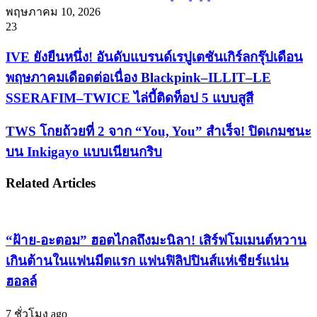
พฤษภาคม 10, 2026
23
IVE
IVE ยังยืนหนึ่ง! อันดับแบรนด์เรปูเตชันเกิร์ลกรุ๊ปเดือน
ยัง
พฤษภาคมเดือดต่อเนื่อง Blackpink–ILLIT–LE
ยืน
SSERAFIM–TWICE ไล่บี้ติดท็อป 5 แบบสูสี
หนึ่ง!
อันดับ
TWS
TWS โกยถ้วยที่ 2 จาก “You, You” สำเร็จ! ปิดเกมชนะ
แบ
โกย
บน Inkigayo แบบเนียนกริบ
รนด์เร
ถ้วย
ปู
ที่
Related Articles
เต
2
จาก
ชัน
“You,
เกิร์ล
You”
“ฝ้าย-อะตอม” ฮอตไกลถึงมะนิลา! เสิร์ฟโมเมนต์หวาน
กรุ๊ป
สำเร็จ!
เกินต้านในแฟนมีตแรก แฟนฟิลิปปินส์แห่เชียร์แน่น
เดือน
ปิด
พฤษภาคม
ฮอลล์
เกม
เดือด
ชนะ
7 ชั่วโมง ago
ต่อ