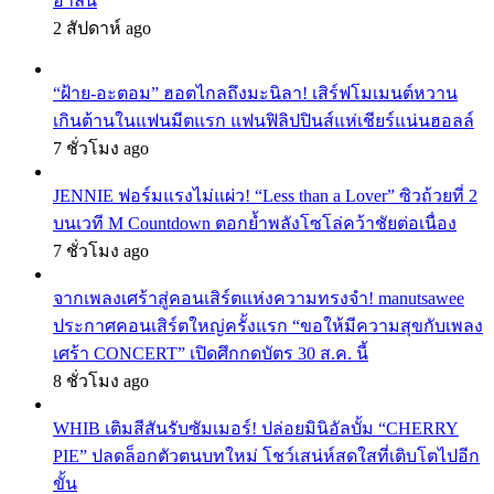
ฮาลั่น
2 สัปดาห์ ago
“ฝ้าย-อะตอม” ฮอตไกลถึงมะนิลา! เสิร์ฟโมเมนต์หวาน
เกินต้านในแฟนมีตแรก แฟนฟิลิปปินส์แห่เชียร์แน่นฮอลล์
7 ชั่วโมง ago
JENNIE ฟอร์มแรงไม่แผ่ว! “Less than a Lover” ซิวถ้วยที่ 2
บนเวที M Countdown ตอกย้ำพลังโซโล่คว้าชัยต่อเนื่อง
7 ชั่วโมง ago
จากเพลงเศร้าสู่คอนเสิร์ตแห่งความทรงจำ! manutsawee
ประกาศคอนเสิร์ตใหญ่ครั้งแรก “ขอให้มีความสุขกับเพลง
เศร้า CONCERT” เปิดศึกกดบัตร 30 ส.ค. นี้
8 ชั่วโมง ago
WHIB เติมสีสันรับซัมเมอร์! ปล่อยมินิอัลบั้ม “CHERRY
PIE” ปลดล็อกตัวตนบทใหม่ โชว์เสน่ห์สดใสที่เติบโตไปอีก
ขั้น