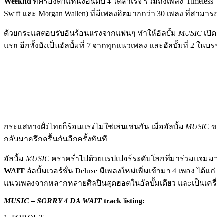
Weeknd
ที่ครองตำแหน่งอันดับ 4 ได้สำเร็จ รวมถึงเพลง“Timeless” 
Swift และ Morgan Wallen) ที่มีเพลงฮิตมากกว่า 30 เพลง ที่สามา
ด้วยกระแสตอบรับอันร้อนแรงจากแฟนๆ ทำให้อัลบั้ม
MUSIC
เปิด
แรก อีกทั้งยังเป็นอัลบั้มที่ 7 จากทุกแนวเพลง และอัลบั้มที่ 2 ในบ
กระแสทางฝั่งไทยก็ร้อนแรงไม่ใช่เล่นเช่นกัน เมื่ออัลบั้ม
MUSIC
ขอ
กลับมาครึกครื้นกันอีกครั้งทันที
อัลบั้ม
MUSIC
คราคร่ำไปด้วยแรปเปอร์ระดับโลกที่มาร่วมแจมมากมาย
WAIT
อัลบั้มเวอร์ชั่น Deluxe มีเพลงใหม่เพิ่มเข้ามา 4 เพลง ได้แ
แนวเพลงจากหลากหลายศิลปินสุดฮอตในอัลบั้มเดียว และเป็นเครื่อ
MUSIC – SORRY 4 DA WAIT
track listing: