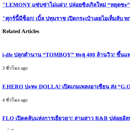
via
"LEMONY
"LEMONY แซ่บซ่าไม่แผ่ว! ปล่อยซิงเกิลใหม่ “หยุดซะ” 
Email
แซ่
บ
"ศุกร์
"ศุกร์นี้มีช็อก! เบิ้ล ปทุมราช เปิดกระเป๋าเผยไอเท็มลั
ซ่า
นี้
Related Articles
ไม่
มี
แผ่ว!
ช็อก!
ปล่อย
เบิ้ล
ซิงเกิล
ปทุม
i-dle ปลุกตำนาน “TOMBOY” ทะลุ 400 ล้านวิว! ขึ้นแท
ใหม่
ราช
“หยุด
3 ชั่วโมง ago
เปิด
ซะ”
กระเป๋า
คิก
เผย
F.HERO ปะทะ DOLLA! เปิดเกมเพลงอาเซียน ส่ง “G.O.A
ออฟ
ไอ
อัลบั้ม
เท็
4 ชั่วโมง ago
ใหม่
มลับ
เติบโต
พก
FLO เปิดคลับแห่งการเยียวยา! สามสาว R&B ปล่อยอัล
ทาง
มา
ดนตรี
เพื่อ