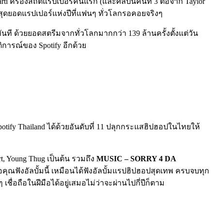
 Carti ครองสถิติแรปเปอร์คนแรก (และศิลปินคนที่ 3 ต่อจาก Taylor
นะสุดยอดแรปเปอร์แห่งปีที่แฟนๆ ทั่วโลกรอคอยจริงๆ
ันที ด้วยยอดสตรีมจากทั่วโลกมากกว่า 139 ล้านครั้งตั้งแต่วัน
ัติการณ์ของ Spotify อีกด้วย
tify Thailand ได้ด้วยอันดับที่ 11 ปลุกกระแสฮิปฮอปในไทยให้
t, Young Thug เป็นต้น รวมถึง
MUSIC – SORRY 4 DA
ื่อคุณฟังอัลบั้มนี้ เหมือนได้ฟังอัลบั้มแรปฮิปฮอปสุดเทพ ครบจบทุก
ื่อถือในฝีมือได้อยู่เสมอไม่ว่าจะผ่านไปกี่ปีก็ตาม