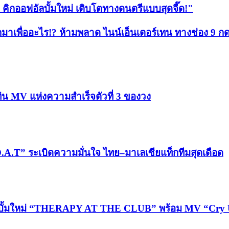
คิกออฟอัลบั้มใหม่ เติบโตทางดนตรีแบบสุดจี๊ด!"
บ พกมาเพื่ออะไร!? ห้ามพลาด ไนน์เอ็นเตอร์เทน ทางช่อง 9 ก
่น MV แห่งความสำเร็จตัวที่ 3 ของวง
.T” ระเบิดความมั่นใจ ไทย–มาเลเซียแท็กทีมสุดเดือด
บั้มใหม่ “THERAPY AT THE CLUB” พร้อม MV “Cry Ugl