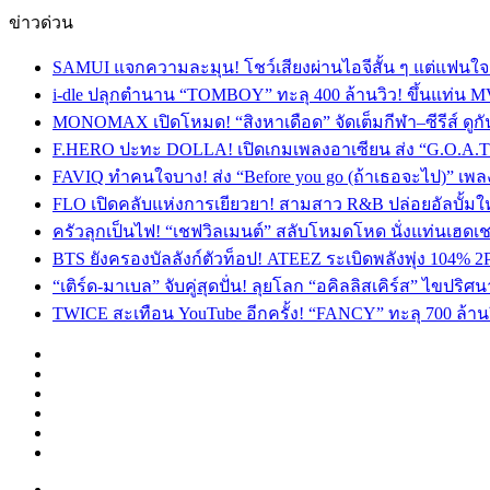
ข่าวด่วน
SAMUI แจกความละมุน! โชว์เสียงผ่านไอจีสั้น ๆ แต่แฟนใจสั
i-dle ปลุกตำนาน “TOMBOY” ทะลุ 400 ล้านวิว! ขึ้นแท่น M
MONOMAX เปิดโหมด! “สิงหาเดือด” จัดเต็มกีฬา–ซีรีส์ ดูกัน
F.HERO ปะทะ DOLLA! เปิดเกมเพลงอาเซียน ส่ง “G.O.A.T”
FAVIQ ทำคนใจบาง! ส่ง “Before you go (ถ้าเธอจะไป)” เ
FLO เปิดคลับแห่งการเยียวยา! สามสาว R&B ปล่อยอัลบั้ม
ครัวลุกเป็นไฟ! “เชฟวิลเมนต์” สลับโหมดโหด นั่งแท่นเฮดเช
BTS ยังครองบัลลังก์ตัวท็อป! ATEEZ ระเบิดพลังพุ่ง 104% 2
“เติร์ด-มาเบล” จับคู่สุดปั่น! ลุยโลก “อคิลลิสเคิร์ส” ไข
TWICE สะเทือน YouTube อีกครั้ง! “FANCY” ทะลุ 700 ล้านว
Facebook
X
YouTube
Instagram
TikTok
Switch
skin
Menu