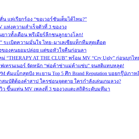
่น แห่เรียกร้อง “ขอเวอร์ชันเต็มได้ไหม?”
V แห่งความสำเร็จตัวที่ 3 ของวง
ยาวทั้งเดือน พรีเมียร์ลีกชนลูกยางโลก!
 ระเบิดความมั่นใจ ไทย–มาเลเซียแท็กทีมสุดเดือด
พลงของคนยอมปล่อย แต่ขอหัวใจคืนก่อนลา
ใหม่ “THERAPY AT THE CLUB” พร้อม MV “Cry Ugly” ก่อนบุกไทย 2
ฟเทรนเนอร์ จัดหนัก “พ่อค้าซ่าแม่ค้าแซ่บ” จนสติแทบหลุด!
PM คัมแบ็กสุดปัง ทะยาน Top 5 ศึก Brand Reputation บอยกรุ๊ปเกาห
ปริศนาสมบัติต้องคำสาป ใครซ่อนจุดตาย ใครกำลังเล่นเกมลวง?
ิว ขึ้นแท่น MV เพลงที่ 3 ของวงแตะสถิติระดับมหึมา